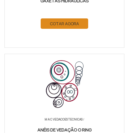
GAXETAS HIDRÁULICAS
COTAR AGORA
M A C VEDACOES TECNICAS
/
ANÉIS DE VEDAÇÃO O RING