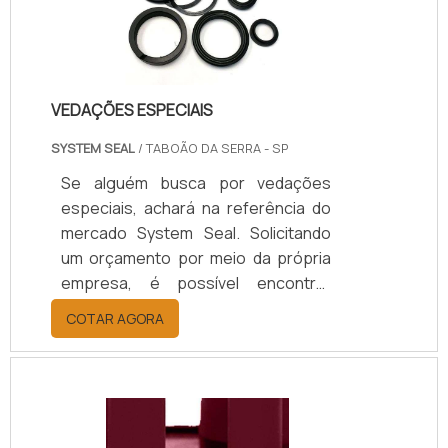
VEDAÇÕES ESPECIAIS
SYSTEM SEAL
/ TABOÃO DA SERRA - SP
Se alguém busca por vedações
especiais, achará na referência do
mercado System Seal. Solicitando
um orçamento por meio da própria
empresa, é possível encontrar
sofisticação, qualidade e preço
COTAR AGORA
justo em um só lugar.Quando o
desejo é por vedações especiais,
com a melhor mão de obra da
System Seal o cliente poderá
encontrar excelente custo-