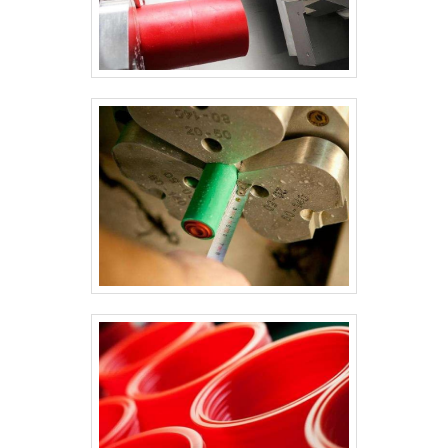
EMPRESA NO SEGMENTOApenas na
System Seal existe variedade e
qualidade quando o assunto for
vedação hidráulicas e pneumáticas.
Com foco na experiência dos
clientes, oferece itens variados
como gaxetas tipo u e vedações
usinadas com ótima qualidade e
excelente custo-benefício.Se
diferenciando dentro de seu
segmento, a empresa consegue
também proporcionar um
atendimento cuidadoso e que busca
a satisfação do cliente. A System
Seal é uma empresa que tem sido
apontada de forma positiva no
segmento pela idoneidade em tudo
que faz onde fecha todo o ciclo de