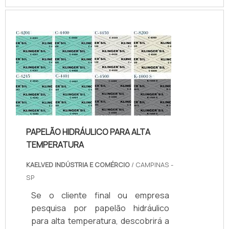
mercado.Sim, aqui é o lugar certo!
Quando o tema é juntas de teflon
temperatura, com os colaboradores
da kaelved obterá excelente custo-
benefício com assessoria técnica
especializada.UM POUCO MAIS
SOBRE JUNTAS DE TEFLON
TEMPERA...
PAPELÃO HIDRÁULICO PARA ALTA
TEMPERATURA
KAELVED INDÚSTRIA E COMÉRCIO
/ CAMPINAS -
SP
Se o cliente final ou empresa
pesquisa por papelão hidráulico
para alta temperatura, descobrirá a