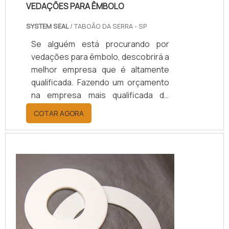
VEDAÇÕES PARA ÊMBOLO
SYSTEM SEAL
/ TABOÃO DA SERRA - SP
Se alguém está procurando por
vedações para êmbolo, descobrirá a
melhor empresa que é altamente
qualificada. Fazendo um orçamento
na empresa mais qualificada do
mercado e achando a líder em
COTAR AGORA
qualidade.UM POUCO MAIS SOBRE
VEDAÇÕES PARA ÊMBOLOQuem
procura por vedações para êmbolo
em uma empresa comprometida
com seus serviços, descobre a
System Seal. É possível encontrar
gaxetas tipo u e vedações usinadas,
garantindo a satisfação da venda à...