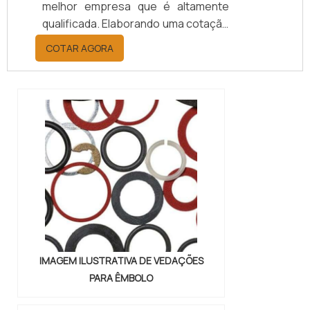
melhor empresa que é altamente
qualificada. Elaborando uma cotação
por meio da plataforma e
COTAR AGORA
descobrindo a melhor referência do
mercado.MAIS INFORMAÇÕES
RELEVANTES SOBRE PAPELÃO
HIDRÁULICO PARA ALTA
TEMPERATURASe alguém pesquisar
papelão hidráulico para alta
temperatura encontra na internet a
kaelved. Uma empresa com alto
know-how em laudos ...
IMAGEM ILUSTRATIVA DE VEDAÇÕES
PARA ÊMBOLO