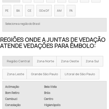
PE
BA
CE
GO e DF
AM
PA
Selecione a região do Brasil
REGIÕES ONDE A JUNTAS DE VEDAÇÃO
ATENDE VEDAÇÕES PARA ÊMBOLO:
Região Central
Zona Norte
Zona Oeste
Zona Sul
Zona Leste
Grande São Paulo
Litoral de São Paulo
Aclimação
Bela Vista
Bom Retiro
Brás
Cambuci
Centro
Consolação
Higienópolis