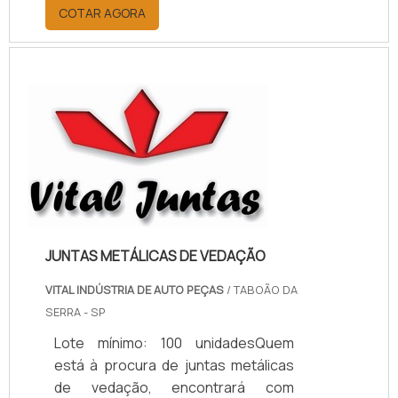
por meio da plataforma e
COTAR AGORA
descobrindo a melhor referência do
mercado.MAIS INFORMAÇÕES
RELEVANTES SOBRE PAPELÃO
HIDRÁULICO PARA ALTA
TEMPERATURASe alguém pesquisar
papelão hidráulico para alta
temperatura encontra na internet a
kaelved. Uma empresa com alto
know-how em laudos ...
JUNTAS METÁLICAS DE VEDAÇÃO
VITAL INDÚSTRIA DE AUTO PEÇAS
/ TABOÃO DA
SERRA - SP
Lote mínimo: 100 unidadesQuem
está à procura de juntas metálicas
de vedação, encontrará com