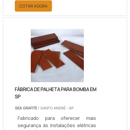
proprietário de forma ordenada e
COTAR AGORA
segura, garantindo sua
operabilidade em termos de
desempenho, confiabilidade e
rastreabilidade de informações.
Adicionalmente, quando executado
de forma planejada, estruturada e
eficaz, o comissionamento tende a
se configurar como um elemento
essencial para o atendimento aos
requisitos de prazos, custos,
segurança e quali.
FÁBRICA DE PALHETA PARA BOMBA EM
SP
SEA GRAFITE
/ SANTO ANDRÉ - SP
Fabricado para oferecer mais
segurança às instalações elétricas