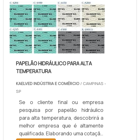
temperatura, com os colaboradores
da kaelved obterá excelente custo-
benefício com assessoria técnica
especializada.UM POUCO MAIS
SOBRE JUNTAS DE TEFLON
TEMPERA...
PAPELÃO HIDRÁULICO PARA ALTA
TEMPERATURA
KAELVED INDÚSTRIA E COMÉRCIO
/ CAMPINAS -
SP
Se o cliente final ou empresa
pesquisa por papelão hidráulico
para alta temperatura, descobrirá a
melhor empresa que é altamente
qualificada. Elaborando uma cotação