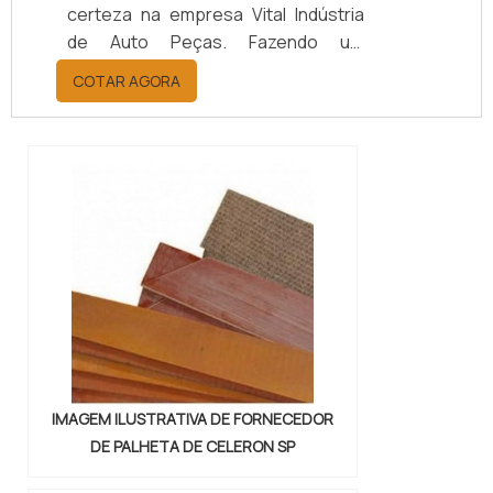
certeza na empresa Vital Indústria
de Auto Peças. Fazendo um
orçamento por meio da maior
COTAR AGORA
empresa da área, é possível achar a
sofisticação, qualidade e preço
justo em um só lugar.Quando a
questão é juntas metálicas de
vedação, com a melhor mão de obra
da Vital Indústria de Auto Peças, o
cliente receberá ótima qualidade
com responsabilidade ambient...
IMAGEM ILUSTRATIVA DE FORNECEDOR
DE PALHETA DE CELERON SP