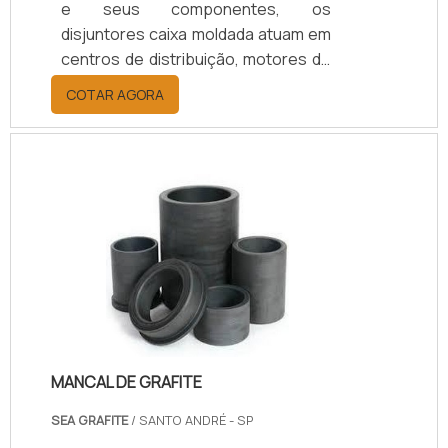
e seus componentes, os
disjuntores caixa moldada atuam em
centros de distribuição, motores de
máquinas e geradores de todos os
COTAR AGORA
tipos e potência.O PRODUTO
APRESENTA DIVERSOS
MODELOSPor ser um dispositivo
importante, a manutenção disjuntor
caixa moldada é extremamente
necessária, sobretudo contra
intervenções externas, como os
impactos, devido à sua estrutura
totalmente protegida, fabricada com
caixa sob medida termoplástica que
deixa.
MANCAL DE GRAFITE
SEA GRAFITE
/ SANTO ANDRÉ - SP