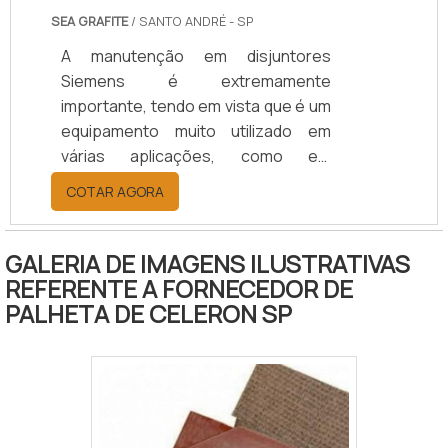
SEA GRAFITE
/ SANTO ANDRÉ - SP
A manutenção em disjuntores
Siemens é extremamente
importante, tendo em vista que é um
equipamento muito utilizado em
várias aplicações, como em
indústrias, residências ou
COTAR AGORA
comércios. O aparelho fica instalado
nos sistemas elétricos das
edificações e protege as
GALERIA DE IMAGENS ILUSTRATIVAS
instalações contra qualquer perigo
REFERENTE A FORNECEDOR DE
que a eletricidade pode causar,
PALHETA DE CELERON SP
como descargas e curtos
circuitos.CONHEÇA OS DIVERSOS
MODELOS E APLICAÇÕESA marca
Siemens é considerada uma das
maiores do mercado, com mais de