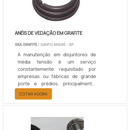
ANÉIS DE VEDAÇÃO EM GRAFITE
SEA GRAFITE
/ SANTO ANDRÉ - SP
A manutenção em disjuntores de
média tensão é um serviço
constantemente requisitado por
empresas ou fábricas de grande
porte e prédios, principalmente,
esse processo tem a finalidade de
COTAR AGORA
realizar reparos nas instalações ou
até mesmo evitá-los. CONHEÇA O
SERVIÇO DE MANUTENÇÃO É
ESSENCIALA manutenção
preventiva, deve acontecer com