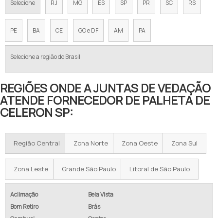
Selecione
RJ
MG
ES
SP
PR
SC
RS
PE
BA
CE
GO e DF
AM
PA
Selecione a região do Brasil
REGIÕES ONDE A JUNTAS DE VEDAÇÃO
ATENDE FORNECEDOR DE PALHETA DE
CELERON SP:
Região Central
Zona Norte
Zona Oeste
Zona Sul
Zona Leste
Grande São Paulo
Litoral de São Paulo
Aclimação
Bela Vista
Bom Retiro
Brás