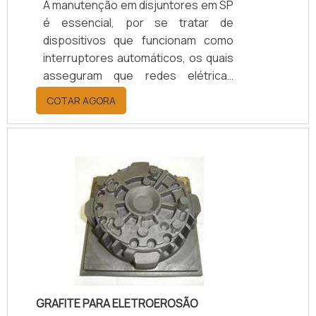
A manutenção em disjuntores em SP
é essencial, por se tratar de
dispositivos que funcionam como
interruptores automáticos, os quais
asseguram que redes elétricas
possam operar com segurança,
COTAR AGORA
sem causar danos como curtos
circuitos, quedas de corrente
elétrica ou sobrecargas. Ou seja,
todo o funcionamento do disjuntor
deve ocorrer com a máxima
exatidão, evitando qualquer tipo de
erro ou acidente elétrico.SAIBA
COMO A LIMPEZA DO DISPOSITIVO É
ESSENCIALPara manter o bom
funcionamento dos disjuntores.
GRAFITE PARA ELETROEROSÃO