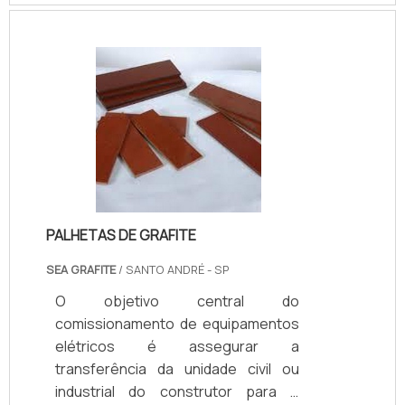
SAIBA MAIS SOBRE A DIMINUIÇÃO DE
RISCOS E PROBLEMASA manutenção
preventiva, deve acontecer com
certa frequência, o que gera a
diminuição do risco de problemas
maiores além de ter um custo mais
acessível para os clientes. Já a
manutenção corretiva, acontece
sempre que os d.
PALHETAS DE GRAFITE
SEA GRAFITE
/ SANTO ANDRÉ - SP
O objetivo central do
comissionamento de equipamentos
elétricos é assegurar a
transferência da unidade civil ou
industrial do construtor para o