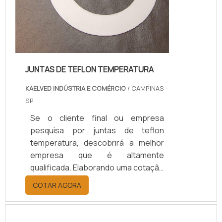
JUNTAS DE TEFLON TEMPERATURA
KAELVED INDÚSTRIA E COMÉRCIO
/ CAMPINAS -
SP
Se o cliente final ou empresa
pesquisa por juntas de teflon
temperatura, descobrirá a melhor
empresa que é altamente
qualificada. Elaborando uma cotação
por meio da plataforma e
COTAR AGORA
descobrindo a melhor referência do
mercado.Sim, aqui é o lugar certo!
Quando o tema é juntas de teflon