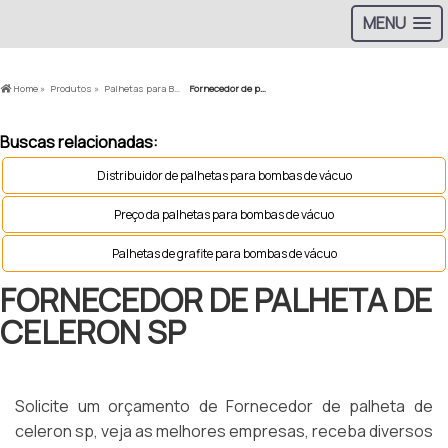
MENU
Home »
Produtos »
Palhetas para Bomba a Vácuo »
Fornecedor de palheta de celeron sp
Buscas relacionadas:
Distribuidor de palhetas para bombas de vácuo
Preço da palhetas para bombas de vácuo
Palhetas de grafite para bombas de vácuo
FORNECEDOR DE PALHETA DE
CELERON SP
Solicite um orçamento de Fornecedor de palheta de
celeron sp, veja as melhores empresas, receba diversos