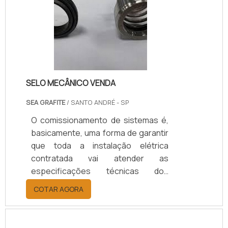
certa frequência, o que gera a
diminuição do risco de problemas
maiores além de ter um custo mais
acessível para os clientes. Já a
manutenção corretiva, acontece
sempre q.
SELO MECÂNICO VENDA
SEA GRAFITE
/ SANTO ANDRÉ - SP
O comissionamento de sistemas é,
basicamente, uma forma de garantir
que toda a instalação elétrica
contratada vai atender as
especificações técnicas dos
projetos e memoriais, preservando
COTAR AGORA
a integridade dos usuários e
equipamentos a serem conectados
a estas instalações na planta do