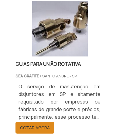
contratante.SAIBA MAIS SOBRE
COMO O PROCESSO OFERECE
DIVERSAS APLICAÇÕESO processo
pode ser aplicado tanto a novos
empreendimentos quanto a
unidades e sistemas existentes em
processo de expansão,
modernização ou ajuste..
GUIAS PARA UNIÃO ROTATIVA
SEA GRAFITE
/ SANTO ANDRÉ - SP
O serviço de manutenção em
disjuntores em SP é altamente
requisitado por empresas ou
fábricas de grande porte e prédios,
principalmente, esse processo tem
a finalidade de realizar reparos nas
COTAR AGORA
instalações ou até mesmo evitá-los.