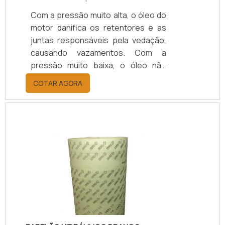
Com a pressão muito alta, o óleo do
motor danifica os retentores e as
juntas responsáveis pela vedação,
causando vazamentos. Com a
pressão muito baixa, o óleo não
chega a todas as engrenagens do
COTAR AGORA
motor, sobretudo nas partes mais
altas, causando danos maiores por
falta de lubrificação.Por esses
motivos é necessário o uso do
sensor de pressão de óleo, que é
responsável pela medição da
pressão no sistema de lubrificação
do motor, o sensor de pressão tem
a função de proteger o motor, já que
uma press.