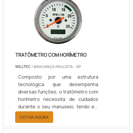
produtoGeralmente, a fita de fibra é
vendida em rolos de 25m a 30m, mas
as suas dimensões podem variar de
acordo com a necessidade de cada
cliente. Versátil, sem amianto em .
TRATÔMETRO COM HORÍMETRO
WILLTEC
/ BRAGANÇA PAULISTA - SP
Composto por uma estrutura
tecnológica que desempenha
diversas funções, o tratômetro com
horímetro necessita de cuidados
durante o seu manuseio, tendo em
vista que trata-se de um aparelho
COTAR AGORA
que atua na medida indicadora das
horas trabalhadas em uma