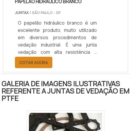
PAPELÃO HIDRÁULICO BRANCO
JUNTAX
/ SÃO PAULO - SP
O papelão hidráulico branco é um
excelente produto, muito utilizado
em diversos procedimentos de
vedação industrial. É uma junta
vedação com alta resistência a
temperaturas altas, usada
COTAR AGORA
principalmente na vedação de
flanges de tubulação ou de
equipamentos.Conhecendo mais
GALERIA DE IMAGENS ILUSTRATIVAS
sobre a junta papelão hidráulicoAs
REFERENTE A JUNTAS DE VEDAÇÃO EM
juntas de papelão possuem
PTFE
diversas cores, sendo cada uma por
suas particularidades durante o
processo de produção, o que as
torna ideais para cada tipo de