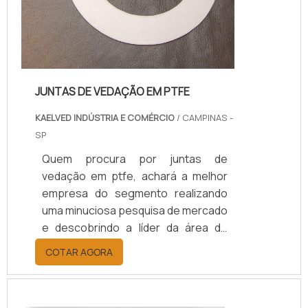
JUNTAS DE VEDAÇÃO EM PTFE
KAELVED INDÚSTRIA E COMÉRCIO
/ CAMPINAS -
SP
Quem procura por juntas de
vedação em ptfe, achará a melhor
empresa do segmento realizando
uma minuciosa pesquisa de mercado
e descobrindo a líder da área de
atuação.Quando o quesito é juntas
COTAR AGORA
de vedação em ptfe, com os
profissionais especializados da
Kaelved Indústria e Comércio o