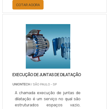
e maquinários diversos.Diversos
COTAR AGORA
motores e equipamentos elétricos,
hidráulicos e pneumáticos requerem
a utilização de retentores,
principalmente para vedação e
proteção de: - Hastes; - Eixos; -
Cilindros; - Êmbolos
diversos.Variedade e aplicaçãoPor
conta de toda essa versatilidade,
existem inúmeros modelos de
retentores industriais, s.
EXECUÇÃO DE JUNTAS DE DILATAÇÃO
UNIONTECH
/ SÃO PAULO - SP
A chamada execução de juntas de
dilatação é um serviço no qual são
estruturados espaços vazio,