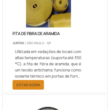
FITA DE FIBRA DE ARAMIDA
JUNTAX
/ SÃO PAULO - SP
Utilizada em vedações de locais com
altas temperaturas (suporta até 350
°C), a fita de fibra de aramida, que é
um tecido antichama, funciona como
isolante térmico em portas de forno,
estufas, tubulações, chaminés,
COTAR AGORA
cabos elétricos, mangueiras,
escapamentos, entre outros
ambientes e materiais
quentes.Utilidade apresentada pelo