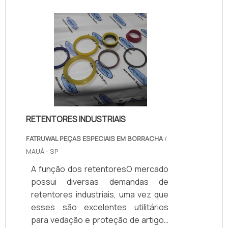
determinada rotação do motor.O
equipamento ainda é útil para
totalizar o acúmulo das horas e
minutos durante os quais o veículo
esteve em operação. É importante
que o tratômetro mantenha-se
devidamente conservado e seja
operado da maneira mais simples e.
RETENTORES INDUSTRIAIS
FATRUWAL PEÇAS ESPECIAIS EM BORRACHA
/
MAUÁ - SP
A função dos retentoresO mercado
possui diversas demandas de
retentores industriais, uma vez que
esses são excelentes utilitários
para vedação e proteção de artigos