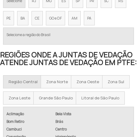
Selecione
RJ
MG
ES
SP
PR
SC
RS
PE
BA
CE
GO e DF
AM
PA
Selecione a região do Brasil
REGIÕES ONDE A JUNTAS DE VEDAÇÃO
ATENDE JUNTAS DE VEDAÇÃO EM PTFE:
Região Central
Zona Norte
Zona Oeste
Zona Sul
Zona Leste
Grande São Paulo
Litoral de São Paulo
Aclimação
Bela Vista
Bom Retiro
Brás
Cambuci
Centro
Consolação
Higienópolis