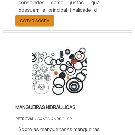
conhecidos como juntas, que
possuem a principal finalidade de
permitir estruturas de uma
COTAR AGORA
construção possa se deslocar,
devido ao movimento causado pela
dilatação ou contração do concreto,
dando maior flexibilidade.Junta de
dilatação Durante a execução de
uma obra é importante garantir que
todos os detalhes sejam
executados corretamente,
garantindo a segurança e qualidade
da infraestrutura.Um dos pontos.
MANGUEIRAS HIDRÁULICAS
PETROVAL
/ SANTO ANDRÉ - SP
Sobre as mangueirasAs mangueiras