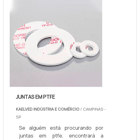
cliente poderá encontrar proteção
com soluções eficazes para
fabricação de produtos para
vedação.MAIS INFORMAÇÕES SOBRE
AS JUNTAS DE VEDAÇÃO EM PTFEA
Kaelved ...
JUNTAS EM PTFE
KAELVED INDÚSTRIA E COMÉRCIO
/ CAMPINAS -
SP
Se alguém está procurando por
juntas em ptfe, encontrará a