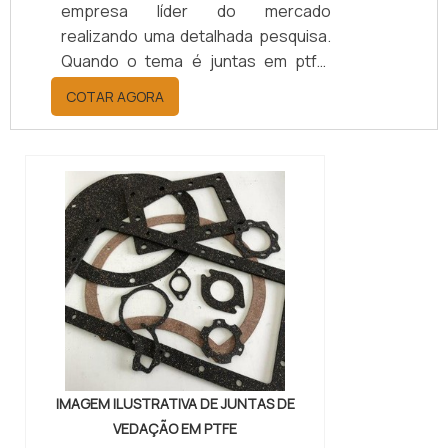
empresa líder do mercado
realizando uma detalhada pesquisa.
Quando o tema é juntas em ptfe,
com a Kaelved Indústria e Comércio
COTAR AGORA
alcançará assertividade com
comprometimento com o resultado
dos clientes.DIFERENCIAIS
IMPORTANTES DE JUNTAS EM PTFEA
Kaelved Indústria e Comércio
objetiva seus reforços em
proporcionar uma estrutura com
escritório de alta qualidade onde são
realizadas as...
IMAGEM ILUSTRATIVA DE JUNTAS DE
VEDAÇÃO EM PTFE