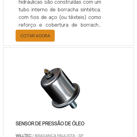
hidráulicas são construídas com um
tubo interno de borracha sintética,
com fios de aço (ou têxteis) como
reforço e cobertura de borracha
sintética, atendem as diversas
COTAR AGORA
faixas de pressão (suporta
variações de pressão). Os terminais
podem ser de rosca (NPT, UNF),
flange, prensado ou reutilizável, aço
carbono, latão ou inox e atendem as
normas SAE e DIN.Onde usarAs
mangueiras hidráulicas são
elementos de ligação flexível entre
dois pontos para transporte de
material.
SENSOR DE PRESSÃO DE ÓLEO
WILLTEC
/ BRAGANÇA PAULISTA - SP