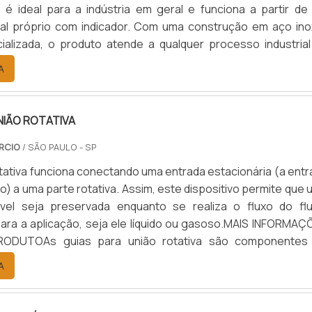
é ideal para a indústria em geral e funciona a partir de
tal próprio com indicador. Com uma construção em aço ino
ializada, o produto atende a qualquer processo industrial
s ágil e eficaz possível. Vantagens em adquirir o produ
A
gital pode ser extremamente útil para o bom funcionamento e
NIÃO ROTATIVA
RCIO
/ SÃO PAULO - SP
tativa funciona conectando uma entrada estacionária (a entr
o) a uma parte rotativa. Assim, este dispositivo permite que
el seja preservada enquanto se realiza o fluxo do flu
ara a aplicação, seja ele líquido ou gasoso.MAIS INFORMAÇ
ODUTOAs guias para união rotativa são componentes
rtância para essa peça. Sendo assim, no momento da compr
A
r em mente que as uniões rotativas são projetadas para c
nica, levando em consideração:Tipos de fluido;Número
e fluxo;Temperaturas;Pressões;Velocidades;Carga