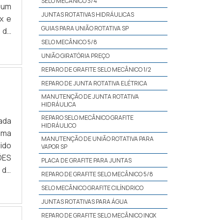
SELO MECÂNICO 3/4
 um
JUNTAS ROTATIVAS HIDRÁULICAS
x e
GUIAS PARA UNIÃO ROTATIVA SP
 da
toO
SELO MECÂNICO 5/8
 .
UNIÃO GIRATÓRIA PREÇO
REPARO DE GRAFITE SELO MECÂNICO 1/2
REPARO DE JUNTA ROTATIVA ELÉTRICA
MANUTENÇÃO DE JUNTA ROTATIVA
HIDRÁULICA
REPARO SELO MECÂNICO GRAFITE
ada
HIDRÁULICO
 uma
MANUTENÇÃO DE UNIÃO ROTATIVA PARA
ido
VAPOR SP
ÕES
PLACA DE GRAFITE PARA JUNTAS
 de
REPARO DE GRAFITE SELO MECÂNICO 5/8
a é
SELO MECÂNICO GRAFITE CILÍNDRICO
ada
JUNTAS ROTATIVAS PARA ÁGUA
 de
REPARO DE GRAFITE SELO MECÂNICO INOX
s e