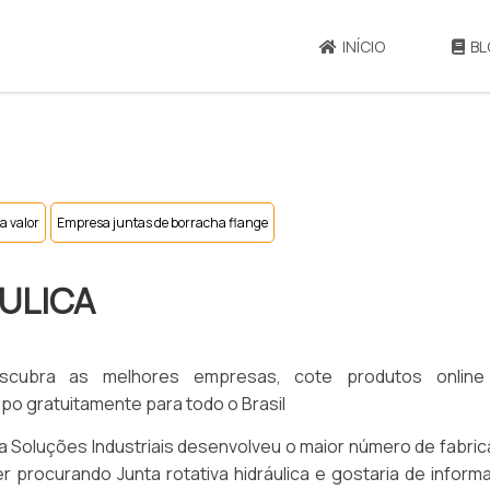
INÍCIO
BL
a valor
Empresa juntas de borracha flange
ÁULICA
 descubra as melhores empresas, cote produtos onlin
o gratuitamente para todo o Brasil
 Soluções Industriais desenvolveu o maior número de fabri
er procurando Junta rotativa hidráulica e gostaria de infor