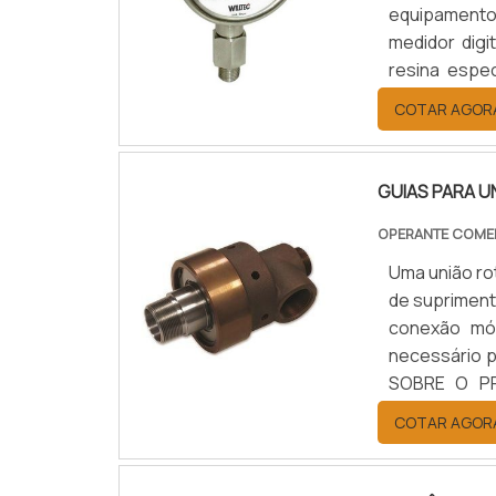
equipamento 
medidor digi
resina espec
maneira mai
COTAR AGOR
manômetro di
GUIAS PARA U
OPERANTE COME
Uma união ro
de supriment
conexão móv
necessário p
SOBRE O PR
extrema impo
COTAR AGOR
essencial te
aplicação ú
caminhos d