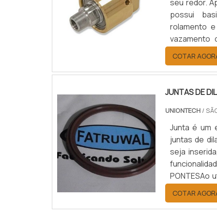
seu redor. A
possui bas
rolamento e
vazamento 
PRODUTOSe 
COTAR AGOR
fornece um s
JUNTAS DE D
UNIONTECH
/ SÃ
Junta é um 
juntas de di
seja inseri
funcionalid
PONTESAo uti
vários tipo
COTAR AGOR
Rotação e rec