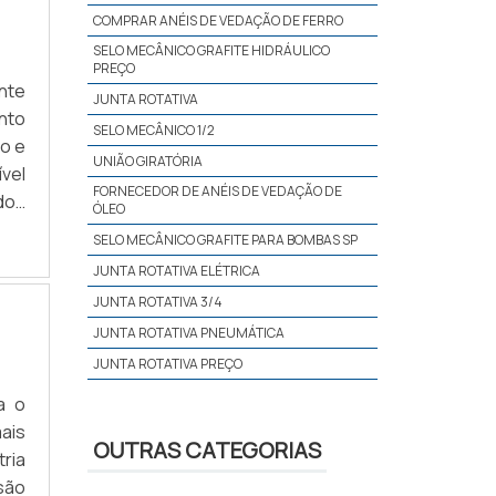
COMPRAR ANÉIS DE VEDAÇÃO DE FERRO
sos
sas,
SELO MECÂNICO GRAFITE HIDRÁULICO
PREÇO
nto
nte
JUNTA ROTATIVA
til,
ento
SELO MECÂNICO 1/2
nte
o e
 de
UNIÃO GIRATÓRIA
vel
m a
FORNECEDOR DE ANÉIS DE VEDAÇÃO DE
 dos
ÓLEO
tos
vel
SELO MECÂNICO GRAFITE PARA BOMBAS SP
são
JUNTA ROTATIVA ELÉTRICA
, e,
 um
JUNTA ROTATIVA 3/4
as.
JUNTA ROTATIVA PNEUMÁTICA
JUNTA ROTATIVA PREÇO
SELO MECÂNICO GRAFITE INDUSTRIAL SP
a o
REPARO DE GRAFITE SELO HIDRÁULICO
mais
OUTRAS CATEGORIAS
ria
MANUTENÇÃO DE UNIÃO GIRATÓRIA
são
REPARO SELO MECÂNICO GRAFITE