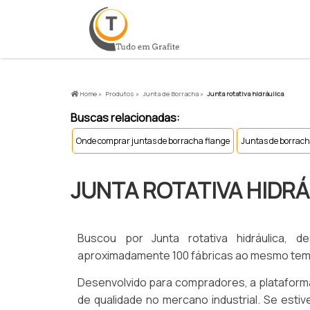
Home »
Produtos »
Junta de Borracha »
Junta rotativa hidráulica
Buscas relacionadas:
Onde comprar juntas de borracha flange
Juntas de borrach
JUNTA ROTATIVA HIDR
Buscou por Junta rotativa hidráulica,
aproximadamente 100 fábricas ao mesmo temp
Desenvolvido para compradores, a plataforma
de qualidade no mercano industrial. Se estiv