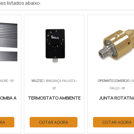
es listados abaixo:
NDRÉ - SP
WILLTEC
/ BRAGANÇA PAULISTA -
OPERANTE COMERCIO
/ S
SP
PAULO - SP
BOMBA A
TERMOSTATO AMBIENTE
JUNTA ROTATIV
RA
COTAR AGORA
COTAR AGORA