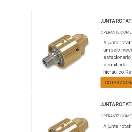
JUNTA ROTAT
OPERANTE COME
A junta rota
um selo mecâ
estacionário
permitind
hidráulic
PRODUTOResum
COTAR AGOR
a rotação dos
JUNTA ROTAT
OPERANTE COME
A junta rotat