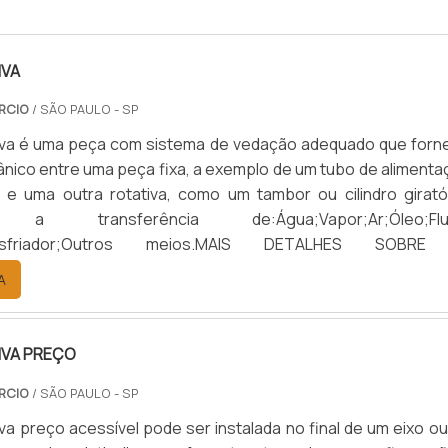
IVA
RCIO
/ SÃO PAULO - SP
tiva é uma peça com sistema de vedação adequado que forn
nico entre uma peça fixa, a exemplo de um tubo de alimenta
, e uma outra rotativa, como um tambor ou cilindro giratór
o a transferência de:Água;Vapor;Ar;Óleo;Flu
o;Resfriador;Outros meios.MAIS DETALHES SOBR
indo, o produto possibilita que o meio entre ou saia dura
A
 dispositivos. Tais p...
IVA PREÇO
RCIO
/ SÃO PAULO - SP
iva preço acessível pode ser instalada no final de um eixo o