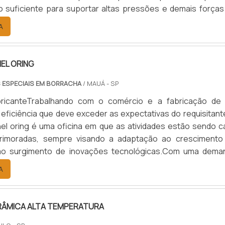
o suficiente para suportar altas pressões e demais forças
uando na vedação de válvulas de controle, são componen
A
ara selar hermeticamente um determinado item, como cilind
NEL ORING
 ESPECIAIS EM BORRACHA
/ MAUÁ - SP
ricanteTrabalhando com o comércio e a fabricação de
 eficiência que deve exceder as expectativas do requisitant
nel oring é uma oficina em que as atividades estão sendo c
rimoradas, sempre visando a adaptação ao crescimento
o surgimento de inovações tecnológicas.Com uma dema
s diversificada, o distribuidor de orings passa a estabelece
A
daptação de seus itens de base, oferecendo produ
.
ERÂMICA ALTA TEMPERATURA