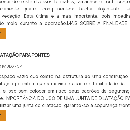
pesar de existir diversos formatos, tamanhos e configuraçõ
icamente quatro componentes: bucha alojamento, ei
 vedação. Esta última é a mais importante, pois impedir
do meio durante a operação.MAIS SOBRE A FINALIDADE
trata de uma peça com sistema de vedação adequado 
A
elo mecânico en...
ILATAÇÃO PARA PONTES
O PAULO - SP
espaço vazio que existe na estrutura de uma construção.
latação permitem que a movimentação e a flexibilidade da o
da, e isso sem colocar em risco seus padrões de seguranç
ade. IMPORTÂNCIA DO USO DE UMA JUNTA DE DILATAÇÃO P
lizar uma junta de dilatação, garante-se a segurança frent
s de movimentação, como: Compressão; Tração; Cisalhamen
A
al...