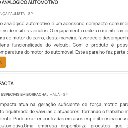
 ANALÓGICO AUTOMOTIVO
O produto tem aplicação em diferentes segmentos e proces
 podendo ser utilizada em centrífugas, refrigeração de pren
NÇA PAULISTA - SP
 interna de máquinas, em máquinas de papel, de processame
o analógico automotivo é um acessório compacto comume
 de moldagem, além de trabalhos de curtume, da indústria têx
inéis de muitos veículos. O equipamento realiza o monitoram
rsos outros.guias para união rotativa DE QUALIDADEA Opera
ra do motor do carro, desta maneira, favorece o desempenh
e União Rotativa é uma empresa com mais de 10 anos
lena funcionalidade do veículo. Com o produto é possí
, e é capaz de atender a nível nacional. Comprometida co
 temperatura do motor do automóvel. Este aparelho faz parte
satisfação de seus clientes, atende os mais diversos segmen
 alocados no painel do carro.Um produto é item imprescindí
A
, com sua alta qualidade e profissionalismo. Suas peças 
 do conjunto de indicadores de diversos tipos de ve.
 Brasil, logo não estão sujeitas a bruscas variações de preço
ado, a empresa consegue oferecer peças sob medida a
PACTA
 com a maior garantia do mercado e entregas em até 15 di
m orçamento!.
 ESPECIAIS EM BORRACHA
/ MAUÁ - SP
mpacta atua na geração suficiente de força motriz par
o equilibrado de válvulas e atuadores, tornando o trabalho 
ciente. Podem ser encontradas em usos específicos na indúst
utomotiva.Uma empresa disponibiliza produtos que 