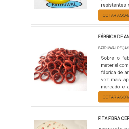
resistentes 
atuação. At
COTAR AGOR
projetados p
e a.
FÁBRICA DE A
FATRUWAL PEÇAS
Sobre o fab
material com
fábrica de a
vez mais ap
mercado e a
cada vez mai
COTAR AGOR
meios de a
adequados e 
FITA FIBRA C