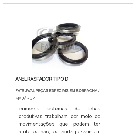
borracha também atua contra
produtos em estados líquido ou
gasoso. Quanto às colorações
presentes na finalização do objeto,
tratam-se de tonalidades que
podem vir a se dividir entre pretas,
azuis, brancas ou vermelhas.As
principais funções do produtoNo
que diz respeito às funções a ser.
ANEL RASPADOR TIPO D
FATRUWAL PEÇAS ESPECIAIS EM BORRACHA
/
MAUÁ - SP
Inúmeros sistemas de linhas
produtivas trabalham por meio de
movimentações que podem ter
atrito ou não, ou ainda possuir um