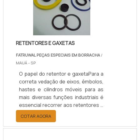
suas particularidades durante o
processo de produção, o que as
torna ideais para cada tipo de
aplicação. A junta de papelão branco
,.
RETENTORES E GAXETAS
FATRUWAL PEÇAS ESPECIAIS EM BORRACHA
/
MAUÁ - SP
O papel do retentor e gaxetaPara a
correta vedação de eixos, êmbolos,
hastes e cilindros móveis para as
mais diversas funções industriais é
essencial recorrer aos retentores e
gaxetas disponibilizados pelo
COTAR AGORA
mercado especializado. Contudo,
em virtude da variedade e também
da discrepância de qualidade