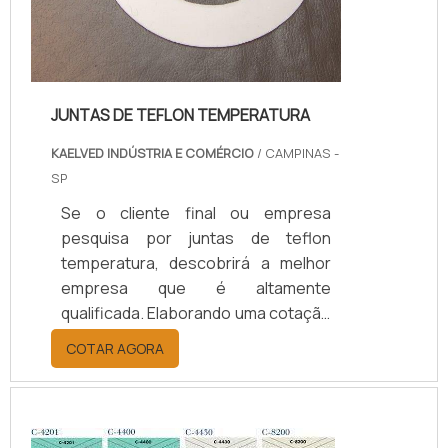
JUNTAS DE TEFLON TEMPERATURA
KAELVED INDÚSTRIA E COMÉRCIO
/ CAMPINAS -
SP
Se o cliente final ou empresa
pesquisa por juntas de teflon
temperatura, descobrirá a melhor
empresa que é altamente
qualificada. Elaborando uma cotação
por meio da plataforma e
COTAR AGORA
descobrindo a melhor referência do
mercado.Sim, aqui é o lugar certo!
Quando o tema é juntas de teflon
temperatura, com os colaboradores