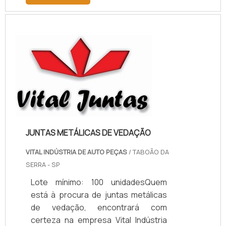
descobrindo a melhor referência do
mercado.MAIS INFORMAÇÕES
RELEVANTES SOBRE PAPELÃO
HIDRÁULICO PARA ALTA
TEMPERATURASe alguém pesquisar
papelão hidráulico para alta
temperatura encontra na internet a
kaelved. Uma empresa com alto
know-how em laudos ...
JUNTAS METÁLICAS DE VEDAÇÃO
VITAL INDÚSTRIA DE AUTO PEÇAS
/ TABOÃO DA
SERRA - SP
Lote mínimo: 100 unidadesQuem
está à procura de juntas metálicas
de vedação, encontrará com
certeza na empresa Vital Indústria