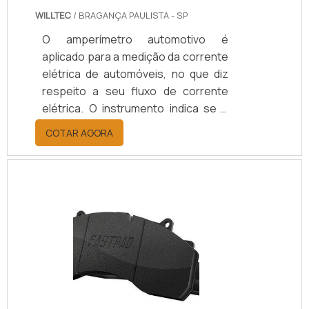
WILLTEC
/ BRAGANÇA PAULISTA - SP
O amperímetro automotivo é
aplicado para a medição da corrente
elétrica de automóveis, no que diz
respeito a seu fluxo de corrente
elétrica. O instrumento indica se a
bateria está sendo carregada ou
COTAR AGORA
descarregada pelos aparelhos e
equipamentos que consomem a
eletricidade do veículo.É importante
levar em consideração que o
amperímetro para automóveis tem
sua aplicação direcionada a painéis
de equipamentos e veículos, mais
especificamente para veículos
pesados e a sua medição de
amperagemInformaçõe.