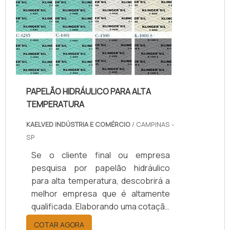
da kaelved obterá excelente custo-
benefício com assessoria técnica
especializada.UM POUCO MAIS
SOBRE JUNTAS DE TEFLON
TEMPERA...
PAPELÃO HIDRÁULICO PARA ALTA
TEMPERATURA
KAELVED INDÚSTRIA E COMÉRCIO
/ CAMPINAS -
SP
Se o cliente final ou empresa
pesquisa por papelão hidráulico
para alta temperatura, descobrirá a
melhor empresa que é altamente
qualificada. Elaborando uma cotação
por meio da plataforma e
COTAR AGORA