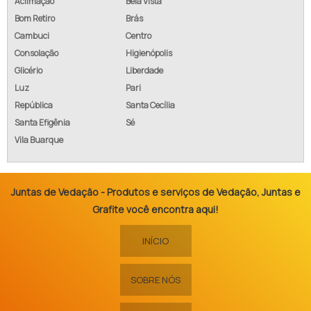
Aclimação
Bela Vista
Bom Retiro
Brás
Cambuci
Centro
Consolação
Higienópolis
Glicério
Liberdade
Luz
Pari
República
Santa Cecília
Santa Efigênia
Sé
Vila Buarque
Juntas de Vedação - Produtos e serviços de Vedação, Juntas e
Grafite você encontra aqui!
INÍCIO
SOBRE NÓS