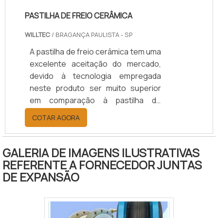
PASTILHA DE FREIO CERÂMICA
WILLTEC
/ BRAGANÇA PAULISTA - SP
A pastilha de freio cerâmica tem uma
excelente aceitação do mercado,
devido à tecnologia empregada
neste produto ser muito superior
em comparação à pastilha de
metálica. A escolha pela pastilha de
COTAR AGORA
freio garante maior segurança ao
funcionamento do carro, pois a
principal função das pastilha de freio
GALERIA DE IMAGENS ILUSTRATIVAS
é garantir uma frenagem mais
REFERENTE A FORNECEDOR JUNTAS
segura.Vantagens do produto
DE EXPANSÃO
Qualidade no processo de
frenagem; Baixo ruído emitido;
Frenagem mais silenciosa; Não solta