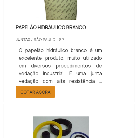
PAPELÃO HIDRÁULICO BRANCO
JUNTAX
/ SÃO PAULO - SP
O papelão hidráulico branco é um
excelente produto, muito utilizado
em diversos procedimentos de
vedação industrial. É uma junta
vedação com alta resistência a
temperaturas altas, usada
COTAR AGORA
principalmente na vedação de
flanges de tubulação ou de
equipamentos.Conhecendo mais
sobre a junta papelão hidráulicoAs
juntas de papelão possuem
diversas cores, sendo cada uma por