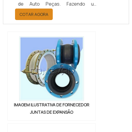
de Auto Peças. Fazendo um
orçamento por meio da maior
COTAR AGORA
empresa da área, é possível achar a
sofisticação, qualidade e preço
justo em um só lugar.Quando a
questão é juntas metálicas de
vedação, com a melhor mão de obra
da Vital Indústria de Auto Peças, o
cliente receberá ótima qualidade
com responsabilidade ambient...
IMAGEM ILUSTRATIVA DE FORNECEDOR
JUNTAS DE EXPANSÃO