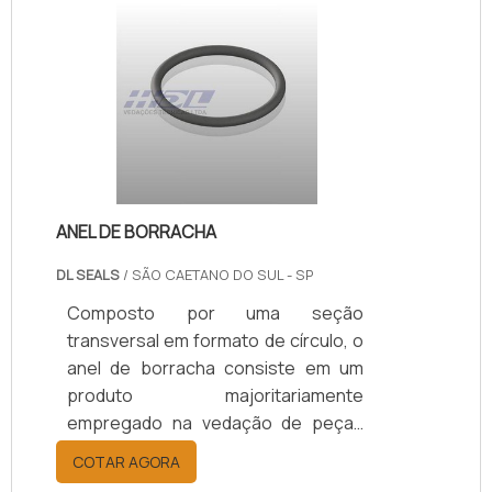
oferecida é essencial delinear todos
os aspectos básicos que fazem das
gaxetas e retentores itens úteis e
essenciais dentro das mais variadas
atividades industriais.Antes da
compra é essencial avaliar.
ANEL DE BORRACHA
DL SEALS
/ SÃO CAETANO DO SUL - SP
Composto por uma seção
transversal em formato de círculo, o
anel de borracha consiste em um
produto majoritariamente
empregado na vedação de peças
situadas em máquinas estáticas.
COTAR AGORA
Além disso, esse modelo de anel em