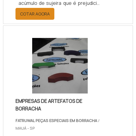
acúmulo de sujeira que é prejudicial
ao sistema. Para lidar com este tipo
COTAR AGORA
de situação, diversas empresas têm
investido na aquisição de diversos
produtos.O anel raspador é um dos
acessórios mais procurados e
utilizados para evitar este tipo de
situação e tem promovido muitas
vantagens para as empresas que
procuram alternativas para melhorar
a operação de seus sistemas.Aplica.
EMPRESAS DE ARTEFATOS DE
BORRACHA
FATRUWAL PEÇAS ESPECIAIS EM BORRACHA
/
MAUÁ - SP