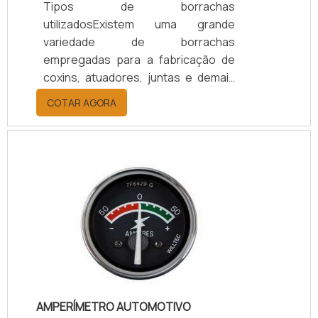
Tipos de borrachas
utilizadosExistem uma grande
variedade de borrachas
empregadas para a fabricação de
coxins, atuadores, juntas e demais
componentes selantes e de
COTAR AGORA
vedação, dentre eles, pode-se citar:
- Borracha natural: Possui alta
elasticidade; - Estireno-butadieno:
Borracha que conta com alta
característica de flexibilidade; -
Borracha cloropreno: Altamente
resistente a produtos
petroquímicos e ozônio; - Borracha
nitrílica: Com alta resistência a
hidrocarbonetos aromáticos e
alifáticos; - Sol.
AMPERÍMETRO AUTOMOTIVO