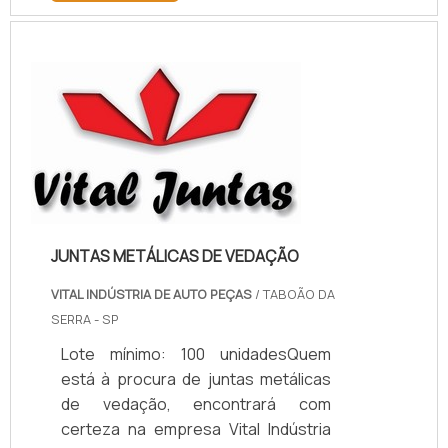
mercado.MAIS INFORMAÇÕES
RELEVANTES SOBRE PAPELÃO
HIDRÁULICO PARA ALTA
TEMPERATURASe alguém pesquisar
papelão hidráulico para alta
temperatura encontra na internet a
kaelved. Uma empresa com alto
know-how em laudos ...
JUNTAS METÁLICAS DE VEDAÇÃO
VITAL INDÚSTRIA DE AUTO PEÇAS
/ TABOÃO DA
SERRA - SP
Lote mínimo: 100 unidadesQuem
está à procura de juntas metálicas
de vedação, encontrará com
certeza na empresa Vital Indústria