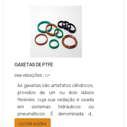
normalmente por empresas de
grande porte, fábricas, prédios e
até mesmos clientes comuns em
residências, a fim de reparos nas
instalações ou evitá-los. CONHEÇA
OS SERVIÇOS DE PREVENÇÃO E
REAÇÃOUma empresa de
manutenção de disjuntor em SP
oferece o serviço.
GAXETAS DE PTFE
DNA VEDAÇÕES
/ SP
As gaxetas são artefatos cilíndricos,
providos de um ou dois lábios
flexíveis, cuja sua vedação é usada
em sistemas hidráulicos ou
pneumáticos. É denominada de
vedador automático por sua
COTAR AGORA