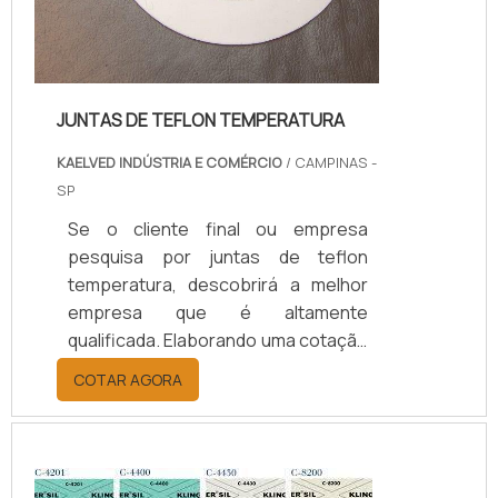
JUNTAS DE TEFLON TEMPERATURA
KAELVED INDÚSTRIA E COMÉRCIO
/ CAMPINAS -
SP
Se o cliente final ou empresa
pesquisa por juntas de teflon
temperatura, descobrirá a melhor
empresa que é altamente
qualificada. Elaborando uma cotação
por meio da plataforma e
COTAR AGORA
descobrindo a melhor referência do
mercado.Sim, aqui é o lugar certo!
Quando o tema é juntas de teflon
temperatura, com os colaboradores