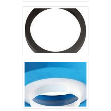
vedação hidráulicas e pneumáticas.
Com foco na experiência dos
clientes, oferece itens variados
como gaxetas tipo u e vedações
usinadas com ótima qualidade e
excelente custo-benefício.Se
diferenciando dentro de seu
segmento, a empresa consegue
também proporcionar um
atendimento cuidadoso e que busca
a satisfação do cliente. A System
Seal é uma empresa que tem sido
apontada de forma positiva no
segmento pela idoneidade em tudo
que faz onde fecha todo o ciclo de
entrega com excelência para seus
parceiros.