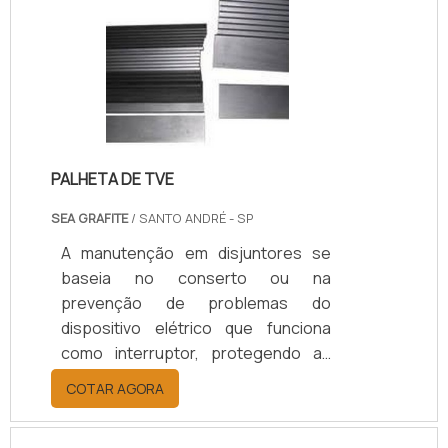
térmica e mecânica. Trabalha em
aplicações estáticas e dinâmicas,
suportando pressões de até 1500
psi em vedações estáticas e até 500
psi em movimento. De fácil
instalação, baixo custo e alta
durabilidade, é aplicado em setores
PALHETA DE TVE
automotivo, agrícola, siderúrgico,
médico, alimentício e industrial em
SEA GRAFITE
/ SANTO ANDRÉ - SP
geral.
A manutenção em disjuntores se
baseia no conserto ou na
prevenção de problemas do
dispositivo elétrico que funciona
como interruptor, protegendo as
instalações elétricas contra danos
COTAR AGORA
gerados por sobrecargas. Ou seja,
a manutenção é requisitada