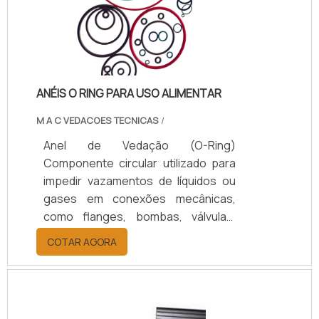
Conexões; Painéis e Cubículos;
Barramentos;
Transformadores.SAIBA MAIS
DETALHES SOBRE O PROCESSOO
comissionamento é, na realidade,
ANÉIS O RING PARA USO ALIMENTAR
um.
M A C VEDACOES TECNICAS
/
Anel de Vedação (O-Ring)
Componente circular utilizado para
impedir vazamentos de líquidos ou
gases em conexões mecânicas,
como flanges, bombas, válvulas,
cilindros pneumáticos e hidráulicos.
COTAR AGORA
Fabricado em diferentes
elastômeros (NBR, Viton, EPDM,
Silicone, PTFE, HNBR), apresenta
ampla faixa de resistência química,