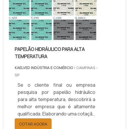
da kaelved obterá excelente custo-
benefício com assessoria técnica
especializada.UM POUCO MAIS
SOBRE JUNTAS DE TEFLON
TEMPERA...
PAPELÃO HIDRÁULICO PARA ALTA
TEMPERATURA
KAELVED INDÚSTRIA E COMÉRCIO
/ CAMPINAS -
SP
Se o cliente final ou empresa
pesquisa por papelão hidráulico
para alta temperatura, descobrirá a
melhor empresa que é altamente
qualificada. Elaborando uma cotação
por meio da plataforma e
COTAR AGORA
descobrindo a melhor referência do