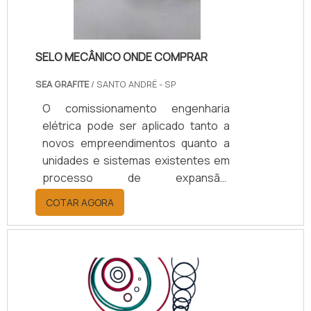
SELO MECÂNICO ONDE COMPRAR
SEA GRAFITE
/ SANTO ANDRÉ - SP
O comissionamento engenharia
elétrica pode ser aplicado tanto a
novos empreendimentos quanto a
unidades e sistemas existentes em
processo de expansão,
modernização ou ajuste. Dispondo
COTAR AGORA
dos mais modernos equipamentos
de termografia e contando com
larga experiência de seus
profissionais oferece a seus
clientes: Em Instalações Elétricas;
Máquinas; Subestações; Cabos e