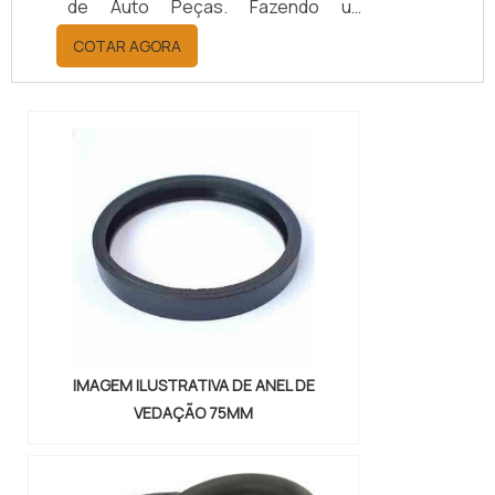
de Auto Peças. Fazendo um
orçamento por meio da maior
COTAR AGORA
empresa da área, é possível achar a
sofisticação, qualidade e preço
justo em um só lugar.Quando a
questão é juntas metálicas de
vedação, com a melhor mão de obra
da Vital Indústria de Auto Peças, o
cliente receberá ótima qualidade
com responsabilidade ambient...
IMAGEM ILUSTRATIVA DE ANEL DE
VEDAÇÃO 75MM