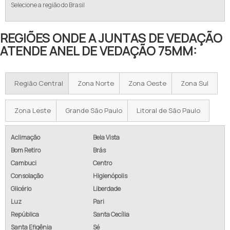
Selecione a região do Brasil
REGIÕES ONDE A JUNTAS DE VEDAÇÃO
ATENDE ANEL DE VEDAÇÃO 75MM:
Região Central
Zona Norte
Zona Oeste
Zona Sul
Zona Leste
Grande São Paulo
Litoral de São Paulo
Aclimação
Bela Vista
Bom Retiro
Brás
Cambuci
Centro
Consolação
Higienópolis
Glicério
Liberdade
Luz
Pari
República
Santa Cecília
Santa Efigênia
Sé