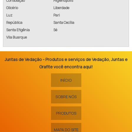
Consolação
Higienópolis
Glicério
Liberdade
Luz
Pari
República
Santa Cecília
Santa Efigênia
Sé
Vila Buarque
Juntas de Vedação - Produtos e serviços de Vedação, Juntas e
Grafite você encontra aqui!
INÍCIO
SOBRE NÓS
PRODUTOS
MAPA DO SITE