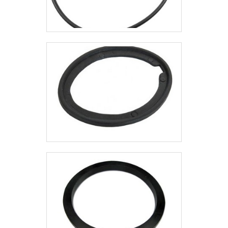
Comércio de União Rotativa é uma
empresa com mais de 10 anos de
experiência, e é capaz de atender a
nível nacional. Comprometida com a
qualidade e satisfação de seus
clientes, atende os mais diversos
segmentos da indústria, com sua
alta qualidade e
profissionalismo. Suas peças são
fabricadas no Brasil, logo não estão
sujeitas a bruscas variações de
preço, e, como resultado, a
empresa consegue oferecer peças
sob medida a um baixo custo, com a
maior garantia do mercado e
entregas em até 15 dias. Solicite já
um orçamento!.