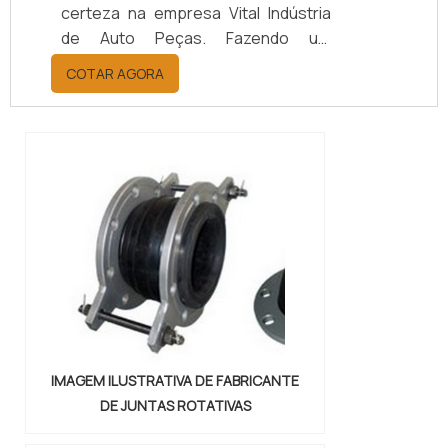
certeza na empresa Vital Indústria
de Auto Peças. Fazendo um
orçamento por meio da maior
COTAR AGORA
empresa da área, é possível achar a
sofisticação, qualidade e preço
justo em um só lugar.Quando a
questão é juntas metálicas de
vedação, com a melhor mão de obra
da Vital Indústria de Auto Peças, o
cliente receberá ótima qualidade
com responsabilidade ambient...
IMAGEM ILUSTRATIVA DE FABRICANTE
DE JUNTAS ROTATIVAS