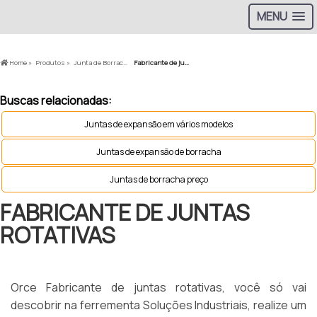
MENU
Home »
Produtos »
Junta de Borracha »
Fabricante de juntas rotativas
Buscas relacionadas:
Juntas de expansão em vários modelos
Juntas de expansão de borracha
Juntas de borracha preço
FABRICANTE DE JUNTAS
ROTATIVAS
Orce Fabricante de juntas rotativas, você só vai
descobrir na ferrementa Soluções Industriais, realize um