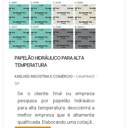
temperatura, com os colaboradores
da kaelved obterá excelente custo-
benefício com assessoria técnica
especializada.UM POUCO MAIS
SOBRE JUNTAS DE TEFLON
TEMPERA...
PAPELÃO HIDRÁULICO PARA ALTA
TEMPERATURA
KAELVED INDÚSTRIA E COMÉRCIO
/ CAMPINAS -
SP
Se o cliente final ou empresa
pesquisa por papelão hidráulico
para alta temperatura, descobrirá a
melhor empresa que é altamente
qualificada. Elaborando uma cotação