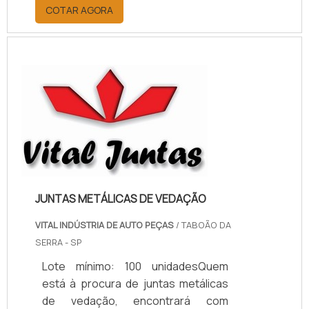
por meio da plataforma e
COTAR AGORA
descobrindo a melhor referência do
mercado.MAIS INFORMAÇÕES
RELEVANTES SOBRE PAPELÃO
HIDRÁULICO PARA ALTA
TEMPERATURASe alguém pesquisar
papelão hidráulico para alta
temperatura encontra na internet a
kaelved. Uma empresa com alto
know-how em laudos ...
JUNTAS METÁLICAS DE VEDAÇÃO
VITAL INDÚSTRIA DE AUTO PEÇAS
/ TABOÃO DA
SERRA - SP
Lote mínimo: 100 unidadesQuem
está à procura de juntas metálicas
de vedação, encontrará com