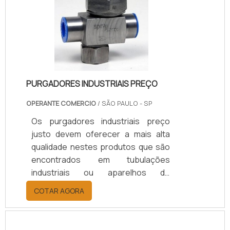
diversos materiais como,
poliuretano, viton, borracha nitrílica,
polymite, e outros tipos, mas o mais
comum é a gaxeta de borracha.
Fábricas.
PURGADORES INDUSTRIAIS PREÇO
OPERANTE COMERCIO
/ SÃO PAULO - SP
Os purgadores industriais preço
justo devem oferecer a mais alta
qualidade nestes produtos que são
encontrados em tubulações
industriais ou aparelhos de
aquecimento, e funcionam como um
COTAR AGORA
dispositivo que tem como finalidade
separar e eliminar o ar condensado
desses equipamentos sem que o