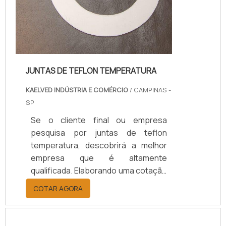
JUNTAS DE TEFLON TEMPERATURA
KAELVED INDÚSTRIA E COMÉRCIO
/ CAMPINAS -
SP
Se o cliente final ou empresa
pesquisa por juntas de teflon
temperatura, descobrirá a melhor
empresa que é altamente
qualificada. Elaborando uma cotação
por meio da plataforma e
COTAR AGORA
descobrindo a melhor referência do
mercado.Sim, aqui é o lugar certo!
Quando o tema é juntas de teflon