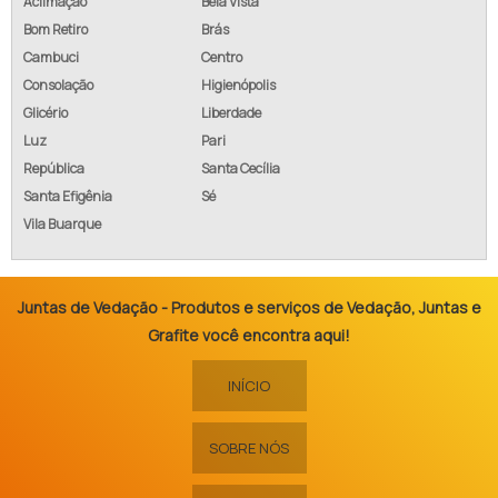
Aclimação
Bela Vista
Bom Retiro
Brás
Cambuci
Centro
Consolação
Higienópolis
Glicério
Liberdade
Luz
Pari
República
Santa Cecília
Santa Efigênia
Sé
Vila Buarque
Juntas de Vedação - Produtos e serviços de Vedação, Juntas e
Grafite você encontra aqui!
INÍCIO
SOBRE NÓS