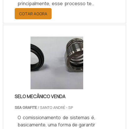
principalmente, esse processo tem
a finalidade de realizar reparos nas
COTAR AGORA
instalações ou até mesmo evitá-los.
CONHEÇA A GARANTIA DE MUITOS
BENEFÍCIOSÉ importante que esse
serviço seja feito por uma empresa
de manutenção de disjuntor
Siemens renomada, por isso o
contratante de fazer uma pesquisa
de mercado, para ter certeza que a
empresa tenha: Qualidade; Bom
custo benefício;.
SELO MECÂNICO VENDA
SEA GRAFITE
/ SANTO ANDRÉ - SP
O comissionamento de sistemas é,
basicamente, uma forma de garantir