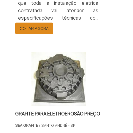
que toda a instalação elétrica
contratada vai atender as
especificações técnicas dos
projetos e memoriais, preservando
COTAR AGORA
a integridade dos usuários e
equipamentos a serem conectados
a estas instalações na planta do
contratante.SAIBA MAIS SOBRE
COMO O PROCESSO OFERECE
DIVERSAS APLICAÇÕESO processo
pode ser aplicado tanto a novos
empreendimentos quanto a
unidades e sistemas existentes em
processo de expansão,
modernização ou ajuste..
GRAFITE PARA ELETROEROSÃO PREÇO
SEA GRAFITE
/ SANTO ANDRÉ - SP