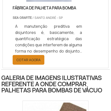
expansão, moderniz.
FÁBRICA DE PALHETA PARA BOMBA
SEA GRAFITE
/ SANTO ANDRÉ - SP
A manutenção preditiva em
disjuntores é, basicamente, a
quantificação estratégica das
condições que interferem de alguma
forma no desempenho do disjuntor,
feita em tempo real. SAIBA MAIS
COTAR AGORA
SOBRE A GARANTIA DE REDUÇÃO DE
RISCOSPara garantir um
funcionamento eficaz dos
GALERIA DE IMAGENS ILUSTRATIVAS
disjuntores, é recomendado que a
REFERENTE A ONDE COMPRAR
manutenção preventiva seja
PALHETAS PARA BOMBAS DE VÁCUO
realizada periodicamente visto que
ela que auxilia na redução dos riscos,
além de estender a vida útil do