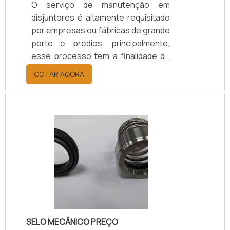
O serviço de manutenção em
disjuntores é altamente requisitado
por empresas ou fábricas de grande
porte e prédios, principalmente,
esse processo tem a finalidade de
realizar reparos nas instalações ou
COTAR AGORA
até mesmo evitá-los. SAIBA MAIS
SOBRE A GARANTIA DE QUALIDADE E
SEGURANÇAÉ importante que esse
serviço seja feito por uma empresa
experiente e conhecida, por isso o
contratante de fazer uma pesquisa
de mercado, para ter certeza que a
empresa tenha: Qualidade;
Segurança; Bom custo benefício;
Entre o.
SELO MECÂNICO PREÇO