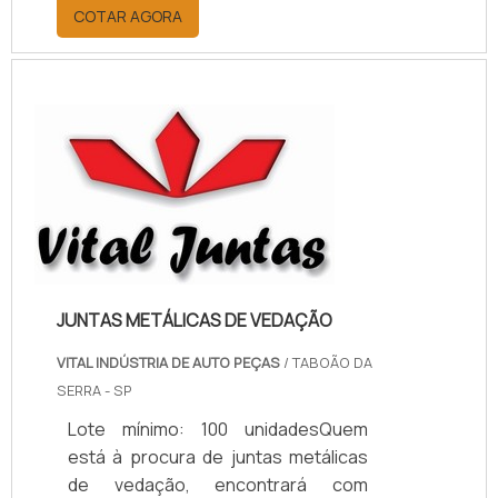
por meio da plataforma e
COTAR AGORA
descobrindo a melhor referência do
mercado.MAIS INFORMAÇÕES
RELEVANTES SOBRE PAPELÃO
HIDRÁULICO PARA ALTA
TEMPERATURASe alguém pesquisar
papelão hidráulico para alta
temperatura encontra na internet a
kaelved. Uma empresa com alto
know-how em laudos ...
JUNTAS METÁLICAS DE VEDAÇÃO
VITAL INDÚSTRIA DE AUTO PEÇAS
/ TABOÃO DA
SERRA - SP
Lote mínimo: 100 unidadesQuem
está à procura de juntas metálicas
de vedação, encontrará com