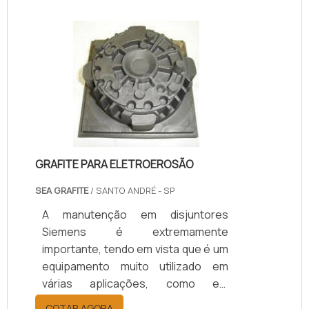
requisitos operacionais do
proprietário. O comissionamento
pode ser aplicado tanto a novos
empreendimentos quanto a
unidades e sistemas existentes em
processo de expansão,
modernização ou ajuste.SAIBA
COMO O PRODUTO GARANTE UM
BOM DESEMPENHOCom uma
GRAFITE PARA ELETROEROSÃO
empres.
SEA GRAFITE
/ SANTO ANDRÉ - SP
A manutenção em disjuntores
Siemens é extremamente
importante, tendo em vista que é um
equipamento muito utilizado em
várias aplicações, como em
indústrias, residências ou
COTAR AGORA