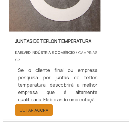
JUNTAS DE TEFLON TEMPERATURA
KAELVED INDÚSTRIA E COMÉRCIO
/ CAMPINAS -
SP
Se o cliente final ou empresa
pesquisa por juntas de teflon
temperatura, descobrirá a melhor
empresa que é altamente
qualificada. Elaborando uma cotação
por meio da plataforma e
COTAR AGORA
descobrindo a melhor referência do
mercado.Sim, aqui é o lugar certo!
Quando o tema é juntas de teflon