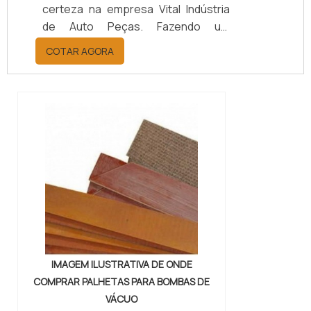
certeza na empresa Vital Indústria
de Auto Peças. Fazendo um
orçamento por meio da maior
COTAR AGORA
empresa da área, é possível achar a
sofisticação, qualidade e preço
justo em um só lugar.Quando a
questão é juntas metálicas de
vedação, com a melhor mão de obra
da Vital Indústria de Auto Peças, o
cliente receberá ótima qualidade
com responsabilidade ambient...
IMAGEM ILUSTRATIVA DE ONDE
COMPRAR PALHETAS PARA BOMBAS DE
VÁCUO