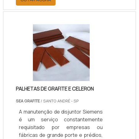
comércios. O aparelho fica instalado
nos sistemas elétricos das
edificações e protege as
instalações contra qualquer perigo
que a eletricidade pode causar,
como descargas e curtos
circuitos.CONHEÇA OS DIVERSOS
MODELOS E APLICAÇÕESA marca
Siemens é considerada uma das
maiores do mercado, com mais de
150 anos no ramo industrial..
PALHETAS DE GRAFITE E CELERON
SEA GRAFITE
/ SANTO ANDRÉ - SP
A manutenção de disjuntor Siemens
é um serviço constantemente
requisitado por empresas ou
fábricas de grande porte e prédios,