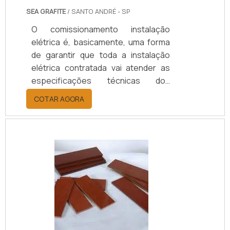
SEA GRAFITE
/ SANTO ANDRÉ - SP
O comissionamento instalação
elétrica é, basicamente, uma forma
de garantir que toda a instalação
elétrica contratada vai atender as
especificações técnicas dos
projetos e memoriais, preservando
COTAR AGORA
a integridade dos usuários e
equipamentos a serem conectados
a estas instalações na planta do
contratante.SAIBA MAIS SOBRE
COMO O PROCESSO OFERECE
DIVERSAS APLICAÇÕESO
comissionamento pode ser aplicado
tanto a novos empreendimentos
quanto a unidades e sistemas
existentes em processo de