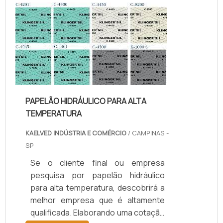
temperatura, com os colaboradores
da kaelved obterá excelente custo-
benefício com assessoria técnica
especializada.UM POUCO MAIS
SOBRE JUNTAS DE TEFLON
TEMPERA...
PAPELÃO HIDRÁULICO PARA ALTA
TEMPERATURA
KAELVED INDÚSTRIA E COMÉRCIO
/ CAMPINAS -
SP
Se o cliente final ou empresa
pesquisa por papelão hidráulico
para alta temperatura, descobrirá a
melhor empresa que é altamente
qualificada. Elaborando uma cotação