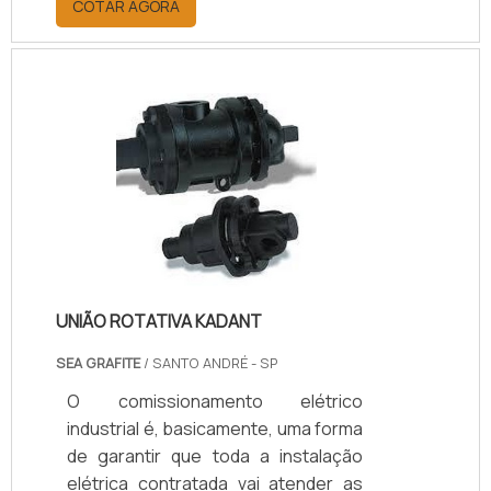
COTAR AGORA
Oferecem redução de vazamentos,
maior durabilidade e eficiência
operacional, resultando em menor
custo de manutenção e maior
segurança. Com 25 anos de
experiência, suporte técnico
especializado, certificação ISO 9001
e opções de personalização,
asseguramos o selo ideal para cada
aplicação.
UNIÃO ROTATIVA KADANT
SEA GRAFITE
/ SANTO ANDRÉ - SP
O comissionamento elétrico
industrial é, basicamente, uma forma
de garantir que toda a instalação
elétrica contratada vai atender as