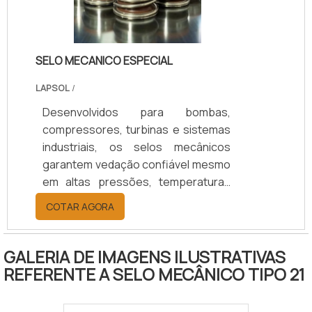
Transformadores.SAIBA COMO É
EXTREMAMENTE IMPORTANTE ESTE
PROCESSO Este processo, que a.
SELO MECANICO ESPECIAL
LAPSOL
/
Desenvolvidos para bombas,
compressores, turbinas e sistemas
industriais, os selos mecânicos
garantem vedação confiável mesmo
em altas pressões, temperaturas
elevadas e fluidos agressivos.
COTAR AGORA
Oferecem redução de vazamentos,
maior durabilidade e eficiência
operacional, resultando em menor
GALERIA DE IMAGENS ILUSTRATIVAS
custo de manutenção e maior
REFERENTE A SELO MECÂNICO TIPO 21
segurança. Com 25 anos de
experiência, suporte técnico