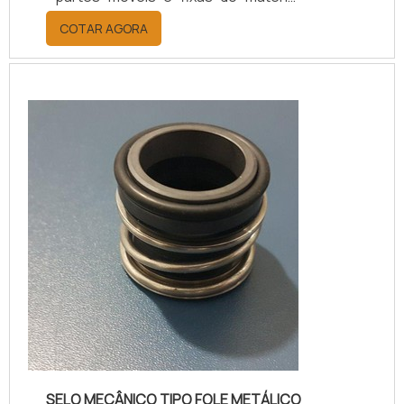
que, ao serem pressionadas, evitam
COTAR AGORA
a liberação dos gases ou fluidos.O
tipo de selo mecânico MG1 é indico
para ser empregado em tubulações
que comportem fluidos bombeados,
em temperaturas muito baixas (de
-20°C), forte pressão, e com fluídos
em alta velocidade.O selo mecânico
M...
SELO MECÂNICO TIPO FOLE METÁLICO