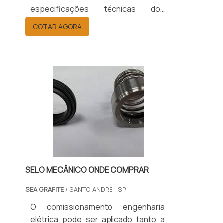
especificações técnicas dos
projetos e memoriais, preservando
COTAR AGORA
a integridade dos usuários e
equipamentos a serem conectados
a estas instalações na planta do
contratante.SAIBA COMO PODE SER
APLICADO EM NOVOS
EMPREENDIMENTOSO
comissionamento pode ser aplicado
tanto a novos empreendimentos
quanto a unidades e sistemas
existentes em processo de
expansão, modernização ou.
SELO MECÂNICO ONDE COMPRAR
SEA GRAFITE
/ SANTO ANDRÉ - SP
O comissionamento engenharia
elétrica pode ser aplicado tanto a