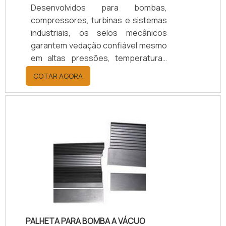
Desenvolvidos para bombas,
compressores, turbinas e sistemas
industriais, os selos mecânicos
garantem vedação confiável mesmo
em altas pressões, temperaturas
elevadas e fluidos agressivos.
COTAR AGORA
Oferecem redução de vazamentos,
maior durabilidade e eficiência
operacional, resultando em menor
custo de manutenção e maior
segurança. Com 25 anos de
experiência, suporte técnico
especializado, certificação ISO 9001
e opções de personalização,
asseguramos o selo ideal para cada
aplicação.
PALHETA PARA BOMBA A VÁCUO