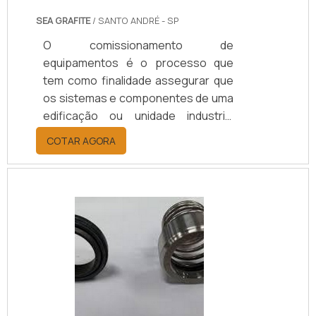
SEA GRAFITE
/ SANTO ANDRÉ - SP
O comissionamento de
equipamentos é o processo que
tem como finalidade assegurar que
os sistemas e componentes de uma
edificação ou unidade industrial
estejam projetados, instalados,
COTAR AGORA
testados, operados e mantidos de
acordo com as necessidades e
requisitos operacionais do
proprietário. O comissionamento
pode ser aplicado tanto a novos
empreendimentos quanto a
unidades e sistemas existentes em
processo de expansão,
modernização ou ajuste.MAIS
INFORMAÇÕES SOBRE O SERVIÇOO