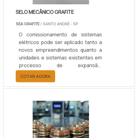
objetivo central do comiss.
SELO MECÂNICO GRAFITE
SEA GRAFITE
/ SANTO ANDRÉ - SP
O comissionamento de sistemas
elétricos pode ser aplicado tanto a
novos empreendimentos quanto a
unidades e sistemas existentes em
processo de expansão,
modernização ou ajuste. Dispondo
COTAR AGORA
dos mais modernos equipamentos
de termografia e contando com
larga experiência de seus
profissionais oferece a seus
clientes: Em Instalações Elétricas;
Máquinas; Subestações; Cabos e
Conexões; Painéis e Cubículos;
Barramentos;