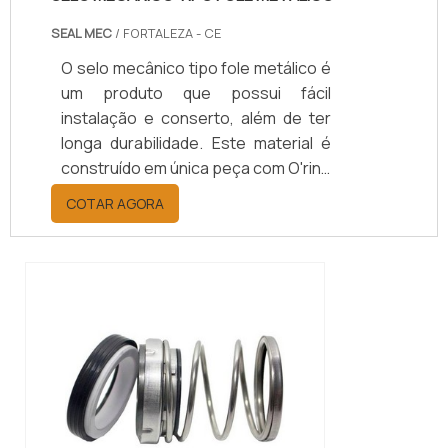
SEAL MEC
/ FORTALEZA - CE
O selo mecânico tipo fole metálico é
um produto que possui fácil
instalação e conserto, além de ter
longa durabilidade. Este material é
construído em única peça com O'ring
afastado das faces de contato.
COTAR AGORA
Esse tipo de selo pode ser instalado
com facilidade nos aparelhos com
caixa de selagem reduzida. Também
é fácil de ser instalado nos
equipamentos com caixa de
selagem reduzida. Existe a
possibilidade de utilizar o “O”ring...