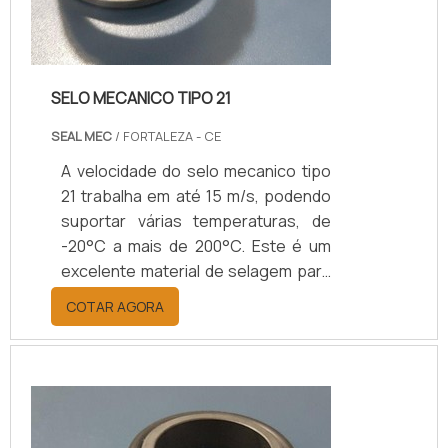
SELO MECANICO TIPO 21
SEAL MEC
/ FORTALEZA - CE
A velocidade do selo mecanico tipo
21 trabalha em até 15 m/s, podendo
suportar várias temperaturas, de
-20°C a mais de 200°C. Este é um
excelente material de selagem para
indústrias de bebidas, alimentos e
COTAR AGORA
farmacêuticas.O selo mecânico é
um elemento comumente utilizado
em diferentes ramos industriais, e
também é um produto essencial que
está presente em vários
equipamentos usados na nossa