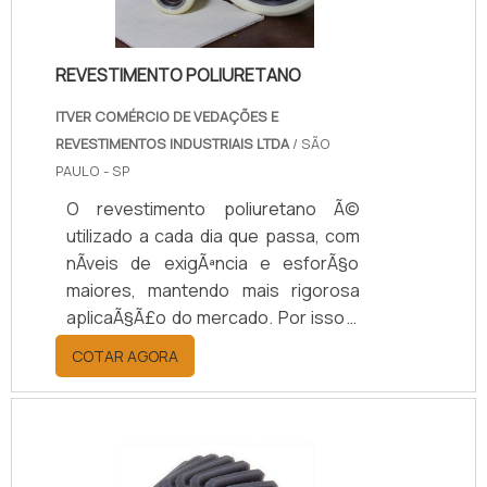
desempenho, com f.
REVESTIMENTO POLIURETANO
ITVER COMÉRCIO DE VEDAÇÕES E
REVESTIMENTOS INDUSTRIAIS LTDA
/ SÃO
PAULO - SP
O revestimento poliuretano Ã©
utilizado a cada dia que passa, com
nÃ­veis de exigÃªncia e esforÃ§o
maiores, mantendo mais rigorosa
aplicaÃ§Ã£o do mercado. Por isso a
Itver desenvolveu equipamentos
COTAR AGORA
capazes de fazer revestimentos em
rolos, cilindros, sapatas (com ou
sem chanfro), rodas e rodÃ­zios com
PU (poliuretano) de altÃ­ssima
qualidade.A qualidade do