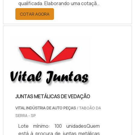
qualificada. Elaborando uma cotação
por meio da plataforma e
COTAR AGORA
descobrindo a melhor referência do
mercado.MAIS INFORMAÇÕES
RELEVANTES SOBRE PAPELÃO
HIDRÁULICO PARA ALTA
TEMPERATURASe alguém pesquisar
papelão hidráulico para alta
temperatura encontra na internet a
kaelved. Uma empresa com alto
know-how em laudos ...
JUNTAS METÁLICAS DE VEDAÇÃO
VITAL INDÚSTRIA DE AUTO PEÇAS
/ TABOÃO DA
SERRA - SP
Lote mínimo: 100 unidadesQuem
está à procura de juntas metálicas