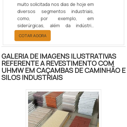
muito solicitada nos dias de hoje em
diversos segmentos industriais,
como, por exemplo, em
siderúrgicas, além da indústria
química, alimentícia, entre outras.
COTAR AGORA
Isso porque a gaxeta do tipo
Chevron é um elemento
fundamental para garantir que todo
GALERIA DE IMAGENS ILUSTRATIVAS
o sistema de alta ou baixa pressão
REFERENTE A REVESTIMENTO COM
possa ter muita eficiência,
UHMW EM CAÇAMBAS DE CAMINHÃO E
garantindo que não haja nenhum
SILOS INDUSTRIAIS
desperdício e ao mesmo tempo
permitindo que todas as operações
funcionem com excelência e
proporcionem uma maior
produtividade.