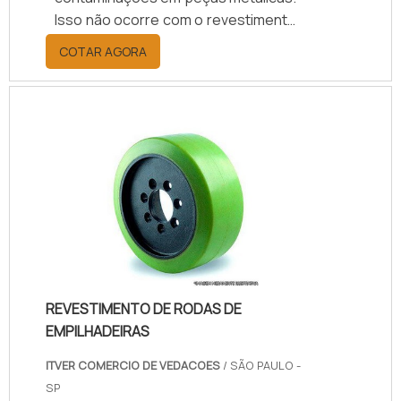
Isso não ocorre com o revestimento
de gancheiras com Plastisol, esse
COTAR AGORA
pode ser inserido em diferentes
itens, alguns deles são: Mancais;
Ferramentas; Engrenagens; Entre
outros.O revestimento feito com
plastisol, tem resistência qualificada
em vários aspectos, como abrasão,
agentes químicos, e diversos
outros. Isso garante uma boa vida
útil às peças e materiais, portanto,
esse é u.
REVESTIMENTO DE RODAS DE
EMPILHADEIRAS
ITVER COMERCIO DE VEDACOES
/ SÃO PAULO -
SP