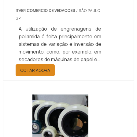
ITVER COMERCIO DE VEDACOES
/ SÃO PAULO -
SP
A utilização de engrenagens de
poliamida é feita principalmente em
sistemas de variação e inversão de
movimento, como, por exemplo, em
secadores de máquinas de papel em
empresas e indústrias que
COTAR AGORA
trabalham com celulose e papel. A
principal função desse tipo de peça
está em fornecer uma redução na
transmissão de equipamentos
motorizados, oferecendo uma maior
qualidade nas propriedades
mecânicas, térmicas e elétricas,
garantindo que o local em que é
aplicada possa ter um excelente