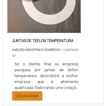
JUNTAS DE TEFLON TEMPERATURA
KAELVED INDÚSTRIA E COMÉRCIO
/ CAMPINAS -
SP
Se o cliente final ou empresa
pesquisa por juntas de teflon
temperatura, descobrirá a melhor
empresa que é altamente
qualificada. Elaborando uma cotação
por meio da plataforma e
COTAR AGORA
descobrindo a melhor referência do
mercado.Sim, aqui é o lugar certo!