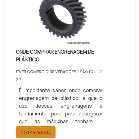
revestimento poliuretano garante
soluÃ§Ãµes definitivas e econÃ
´micas para a Ã¡rea de
manutenÃ§Ã£o, reposiÃ§Ã£o e
peÃ§as especiais, por apresen.
ONDE COMPRAR ENGRENAGEM DE
PLÁSTICO
ITVER COMERCIO DE VEDACOES
/ SÃO PAULO -
SP
É importante saber onde comprar
engrenagem de plástico já que o
uso dessas engrenagens é
fundamental para para assegurar
que as máquinas tenham o
funcionamento correto. As
COTAR AGORA
engrenagens são utilizadas