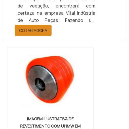
de vedação, encontrará com
certeza na empresa Vital Indústria
de Auto Peças. Fazendo um
orçamento por meio da maior
COTAR AGORA
empresa da área, é possível achar a
sofisticação, qualidade e preço
justo em um só lugar.Quando a
questão é juntas metálicas de
vedação, com a melhor mão de obra
da Vital Indústria de Auto Peças, o
cliente receberá ótima qualidade
com responsabilidade ambient...
IMAGEM ILUSTRATIVA DE
REVESTIMENTO COM UHMW EM