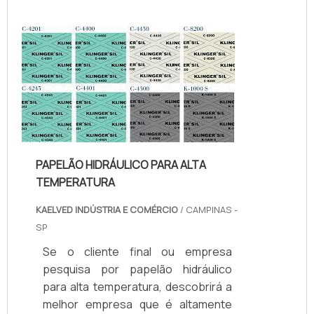
Quando o tema é juntas de teflon
temperatura, com os colaboradores
da kaelved obterá excelente custo-
benefício com assessoria técnica
especializada.UM POUCO MAIS
SOBRE JUNTAS DE TEFLON
TEMPERA...
PAPELÃO HIDRÁULICO PARA ALTA
TEMPERATURA
KAELVED INDÚSTRIA E COMÉRCIO
/ CAMPINAS -
SP
Se o cliente final ou empresa
pesquisa por papelão hidráulico
para alta temperatura, descobrirá a
melhor empresa que é altamente