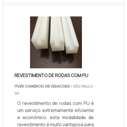
principalmente em equipamentos
que têm partes giratórias, elas têm o
intuito de garantir que aconteça a
transmissão de movimentos,
tornando possível a redução e até
mesmo o aumento das
forças.Vantagens e benefícios
desse produtoO plástico tem
diversos benefícios graças às
características elétricas, t.
REVESTIMENTO DE RODAS COM PU
ITVER COMERCIO DE VEDACOES
/ SÃO PAULO -
SP
O revestimento de rodas com PU é
um serviço extremamente eficiente
e econômico, esta modalidade de
revestimento é muito vantajosa para