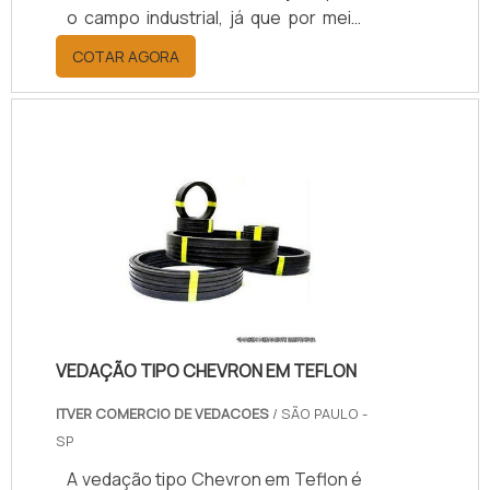
o campo industrial, já que por meio
dele, as rodas de variadas
COTAR AGORA
dimensões podem contar com
eficiência em termos de resistência
para indústrias dos mais diferentes
setores, entre eles: Têxteis;
Químicas; Automobilísticas; Papel e
celulose.Vantagens e
características fundamentais desse
serviçoO poliuretano é um material
que resiste a altas temperaturas e
corrosão, o.
VEDAÇÃO TIPO CHEVRON EM TEFLON
ITVER COMERCIO DE VEDACOES
/ SÃO PAULO -
SP
A vedação tipo Chevron em Teflon é