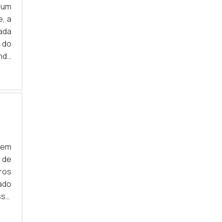
 um
e, a
ada
 do
nda
r os
tos
 em
 de
ros
ado
sui
ses
pla