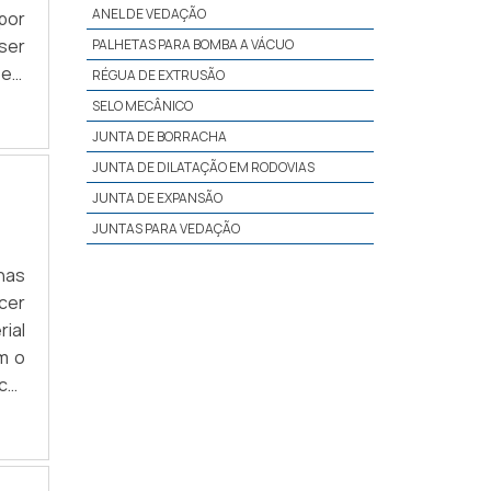
ANEL DE VEDAÇÃO
por
ser
PALHETAS PARA BOMBA A VÁCUO
eal
RÉGUA DE EXTRUSÃO
que
SELO MECÂNICO
sua
JUNTA DE BORRACHA
JUNTA DE DILATAÇÃO EM RODOVIAS
JUNTA DE EXPANSÃO
JUNTAS PARA VEDAÇÃO
 nas
ecer
ial
m o
cer
s.O