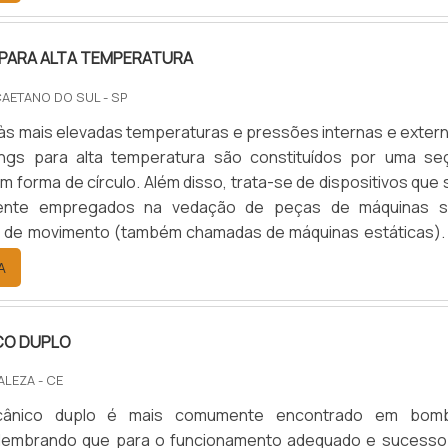
ja nas .
 PARA ALTA TEMPERATURA
CAETANO DO SUL - SP
às mais elevadas temperaturas e pressões internas e extern
ings para alta temperatura são constituídos por uma se
m forma de círculo. Além disso, trata-se de dispositivos que
amente empregados na vedação de peças de máquinas 
po de movimento (também chamadas de máquinas estáticas).
specíficas, esses mesmos anéis podem ser eficazes con
A
quidos e/ou gasosos.As funções dos anéis oringsSobre
CO DUPLO
ALEZA - CE
ânico duplo é mais comumente encontrado em bom
, lembrando que para o funcionamento adequado e sucesso