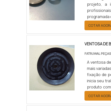
projeto, a
profissionai
programada c
Mec Selos Me
COTAR AGOR
acompanha c
necessidade.
VENTOSA DE 
FATRUWAL PEÇAS
A ventosa de
mais variada
fixação de 
inicia seu 
produto com 
produções e
COTAR AGOR
que esperar 