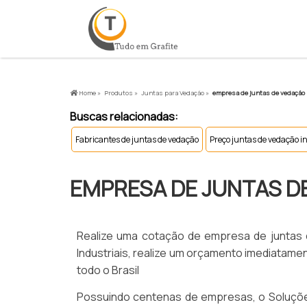
Home »
Produtos »
Juntas para Vedação »
empresa de juntas de vedação 
Buscas relacionadas:
Fabricantes de juntas de vedação
Preço juntas de vedação i
EMPRESA DE JUNTAS D
Realize uma cotação de empresa de juntas d
Industriais, realize um orçamento imediatam
todo o Brasil
Possuindo centenas de empresas, o Soluções