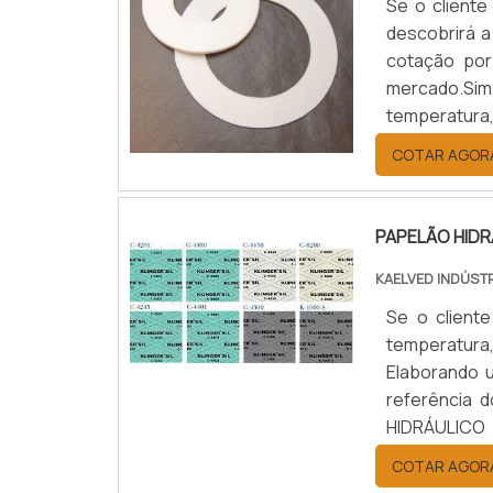
Se o cliente
descobrirá a
cotação por
mercado.Sim
temperatura
benefício c
COTAR AGOR
JUNTAS DE T
PAPELÃO HID
KAELVED INDÚST
Se o cliente
temperatura
Elaborando 
referência
HIDRÁULICO
hidráulico 
COTAR AGOR
empresa com 