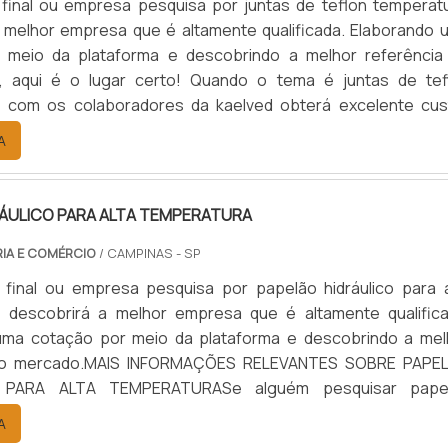
 final ou empresa pesquisa por juntas de teflon temperatu
 melhor empresa que é altamente qualificada. Elaborando 
 meio da plataforma e descobrindo a melhor referência
, aqui é o lugar certo! Quando o tema é juntas de tef
, com os colaboradores da kaelved obterá excelente cus
om assessoria técnica especializada.UM POUCO MAIS SO
A
EFLON TEMPERA...
RÁULICO PARA ALTA TEMPERATURA
RIA E COMÉRCIO
/ CAMPINAS - SP
 final ou empresa pesquisa por papelão hidráulico para a
, descobrirá a melhor empresa que é altamente qualifica
uma cotação por meio da plataforma e descobrindo a mel
 do mercado.MAIS INFORMAÇÕES RELEVANTES SOBRE PAPE
 PARA ALTA TEMPERATURASe alguém pesquisar pape
para alta temperatura encontra na internet a kaelved. 
A
alto know-how em laudos ...