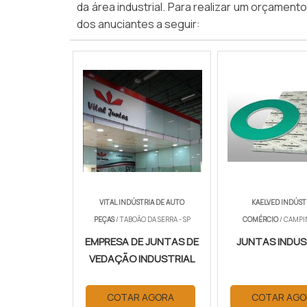
da área industrial. Para realizar um orçament
dos anuciantes a seguir:
VITAL INDÚSTRIA DE AUTO
KAELVED INDÚST
PEÇAS
/ TABOÃO DA SERRA - SP
COMÉRCIO
/ CAMPIN
EMPRESA DE JUNTAS DE
JUNTAS INDUS
VEDAÇÃO INDUSTRIAL
COTAR AGORA
COTAR AGO