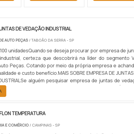
UNTAS DE VEDAÇÃO INDUSTRIAL
 DE AUTO PEÇAS
/ TABOÃO DA SERRA - SP
 100 unidadesQuando se deseja procurar por empresa de jun
ndustrial, certeza que descobrirá na líder do segmento Vi
 Auto Peças. Cotando por meio da própria empresa e achand
ualidade e custo benefício.MAIS SOBRE EMPRESA DE JUNTAS
USTRIALSe alguém pesquisar empresa de juntas de veda
sponsável, depara com a Vital Indústria de Auto Peças. É poss
A
EFLON TEMPERATURA
RIA E COMÉRCIO
/ CAMPINAS - SP