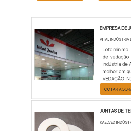
EMPRESA DE J
VITAL INDÚSTRIA
Lote mínimo:
de vedação i
Indústria de
melhor em q
VEDAÇÃO IND
industrial re
COTAR AGOR
encon...
JUNTAS DE T
KAELVED INDÚST