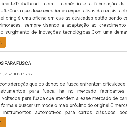
ricanteTrabalhando com o comércio e a fabricação de
 eficiência que deve exceder as expectativas do requisitant
nel oring é uma oficina em que as atividades estão sendo c
rimoradas, sempre visando a adaptação ao crescimento
o surgimento de inovações tecnológicas.Com uma dema
s diversificada, o distribuidor de orings passa a estabelece
A
daptação de seus itens de base, oferecendo produ
.
S PARA FUSCA
NÇA PAULISTA - SP
consideração que os donos de fusca enfrentam dificuldade
instrumentos para fusca, há no mercado fabricantes
s voltados para fusca que atendem a esse mercado de car
e forma a buscar um modelo mais próximo do original.O merc
 instrumentos automotivos para carros clássicos pos
 frequente devido à procura frequente por peças des
A
om isso, os instrumentos para carros fusca estão em am