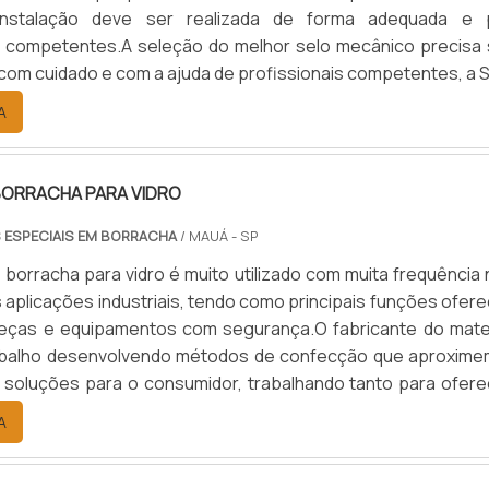
 instalação deve ser realizada de forma adequada e 
s competentes.A seleção do melhor selo mecânico precisa 
om cuidado e com a ajuda de profissionais competentes, a S
cânicos conta com a equipe mais qualificada do mercado, 
A
ada cliente na escolha do modelo mais adequado para 
Por suas.
BORRACHA PARA VIDRO
 ESPECIAIS EM BORRACHA
/ MAUÁ - SP
 borracha para vidro é muito utilizado com muita frequência
s aplicações industriais, tendo como principais funções ofer
peças e equipamentos com segurança.O fabricante do mater
trabalho desenvolvendo métodos de confecção que aproxime
soluções para o consumidor, trabalhando tanto para ofere
m grande escala até peças adaptadas para usos específico
A
do produto comercializado Melhor custo-benefício; .