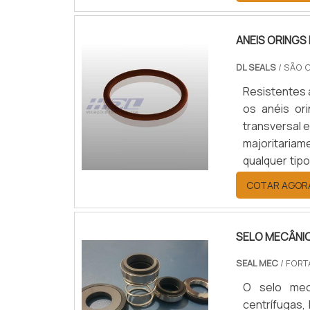
evidência, se
ANEIS ORINGS
DL SEALS
/ SÃO 
Resistentes 
os anéis or
transversal e
majoritari
qualquer ti
situações e
COTAR AGOR
produtos lí
funções a.
SELO MECÂNI
SEAL MEC
/ FORT
O selo mec
centrífugas