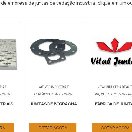
o de empresa de juntas de vedação industrial, clique em um o
RIA E
KAELVED INDÚSTRIA E
VITAL INDÚSTRIA DE AU
AS - SP
COMÉRCIO
/ CAMPINAS - SP
PEÇAS
/ TABOÃO DA SERRA -
TRIAIS
JUNTAS DE BORRACHA
FÁBRICA DE JUNT
RA
COTAR AGORA
COTAR AGORA