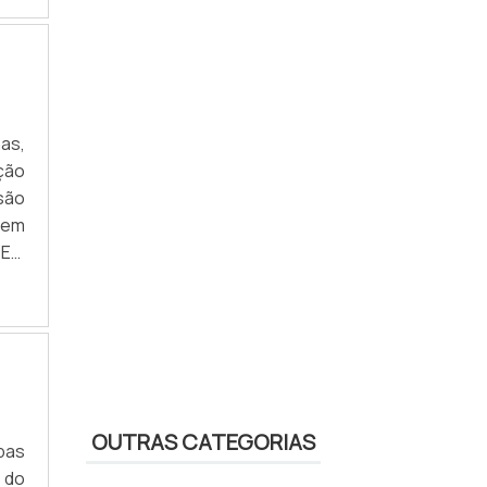
as,
ção
 são
sem
 Em
tra
 as
OUTRAS CATEGORIAS
bas
 do