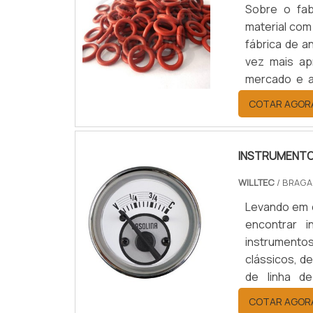
Sobre o fab
material com
fábrica de a
vez mais ap
mercado e a
cada vez mai
COTAR AGOR
meios de a
adequados e 
INSTRUMENTO
WILLTEC
/ BRAGA
Levando em 
encontrar 
instrumento
clássicos, d
de linha de
crescimento
COTAR AGOR
veículos. C