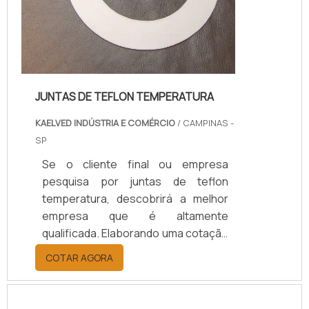
JUNTAS DE TEFLON TEMPERATURA
KAELVED INDÚSTRIA E COMÉRCIO
/ CAMPINAS -
SP
Se o cliente final ou empresa
pesquisa por juntas de teflon
temperatura, descobrirá a melhor
empresa que é altamente
qualificada. Elaborando uma cotação
por meio da plataforma e
COTAR AGORA
descobrindo a melhor referência do
mercado.Sim, aqui é o lugar certo!
Quando o tema é juntas de teflon