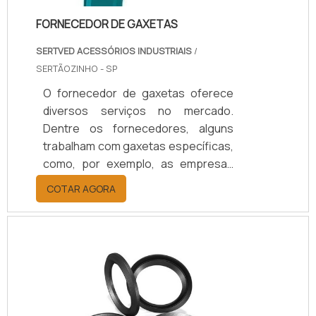
FORNECEDOR DE GAXETAS
SERTVED ACESSÓRIOS INDUSTRIAIS
/
SERTÃOZINHO - SP
O fornecedor de gaxetas oferece
diversos serviços no mercado.
Dentre os fornecedores, alguns
trabalham com gaxetas específicas,
como, por exemplo, as empresas
especializadas em trocadores de
COTAR AGORA
calor. A gaxeta direcionada para
esse ramo é utilizada em
resfriadores, pasteurizadores,
aquecedores, condensadores,
evaporadores, entre outros.Os
equipamentos trocadores de calor
são utilizados por indústrias como a