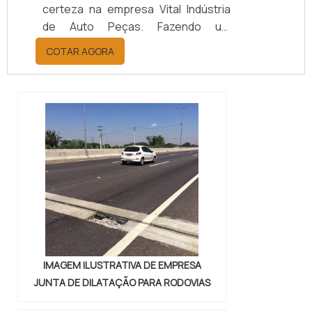
certeza na empresa Vital Indústria
de Auto Peças. Fazendo um
orçamento por meio da maior
COTAR AGORA
empresa da área, é possível achar a
sofisticação, qualidade e preço
justo em um só lugar.Quando a
questão é juntas metálicas de
vedação, com a melhor mão de obra
da Vital Indústria de Auto Peças, o
cliente receberá ótima qualidade
com responsabilidade ambient...
IMAGEM ILUSTRATIVA DE EMPRESA
JUNTA DE DILATAÇÃO PARA RODOVIAS