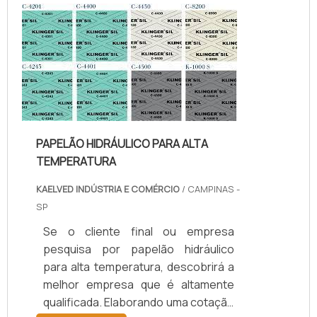
temperatura, com os colaboradores
da kaelved obterá excelente custo-
benefício com assessoria técnica
especializada.UM POUCO MAIS
SOBRE JUNTAS DE TEFLON
TEMPERA...
PAPELÃO HIDRÁULICO PARA ALTA
TEMPERATURA
KAELVED INDÚSTRIA E COMÉRCIO
/ CAMPINAS -
SP
Se o cliente final ou empresa
pesquisa por papelão hidráulico
para alta temperatura, descobrirá a
melhor empresa que é altamente
qualificada. Elaborando uma cotação