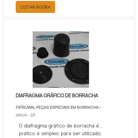
máquinas, como do ar-
COTAR AGORA
condicionado.Importante citar que, o
produto é um modelo de
amortecedor que possui diversos
tamanhos e tem como principal
função neutralizar e assegurar a
absorção de choques mecânicos e
vibrações, reduzindo assim o
deslocamento entre as peças dos
equipamentos, evitando a quebra
delas e avarias que possam inutilizar
o climatizador.O p.
DIAFRAGMA GRÁFICO DE BORRACHA
FATRUWAL PEÇAS ESPECIAIS EM BORRACHA
/
MAUÁ - SP
O diafragma gráfico de borracha é ,
prático e simples para ser utilizado,