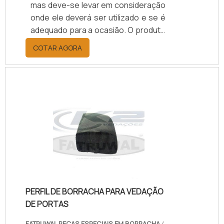
mas deve-se levar em consideração
onde ele deverá ser utilizado e se é
adequado para a ocasião. O produto
oferece flexibilidade, é eficiente,
COTAR AGORA
seguro e resistente.O produto
possui vários formatos e são,
normalmente, utilizados em
bombeamentos, equipamentos
petrolíferos, fluidos, vapores e
gases. A peça de vedação permite
um uso seguro e prático.A utilização
do diafragma de borracha pode
abranger qualquer equipamento no
qual.
PERFIL DE BORRACHA PARA VEDAÇÃO
DE PORTAS
FATRUWAL PEÇAS ESPECIAIS EM BORRACHA
/