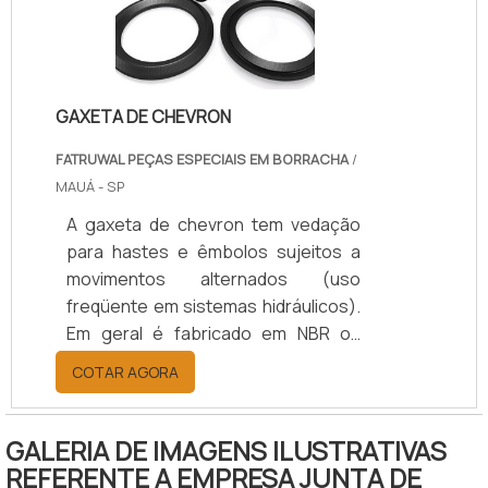
alimentícia e a farmacêutica.
Ademais, o fornecedor muitas vezes
fornece os trocadores de ca.
GAXETA DE CHEVRON
FATRUWAL PEÇAS ESPECIAIS EM BORRACHA
/
MAUÁ - SP
A gaxeta de chevron tem vedação
para hastes e êmbolos sujeitos a
movimentos alternados (uso
freqüente em sistemas hidráulicos).
Em geral é fabricado em NBR ou
Viton, e poderá receber grafite para
COTAR AGORA
a redução de atrito, e conter lona ou
rayon impregnado no elastômero.A
empresa disponibiliza produtos que
GALERIA DE IMAGENS ILUSTRATIVAS
são resistentes o suficiente para
REFERENTE A EMPRESA JUNTA DE