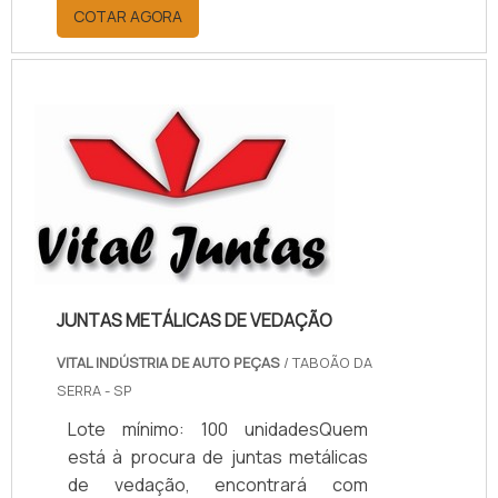
por meio da plataforma e
COTAR AGORA
descobrindo a melhor referência do
mercado.MAIS INFORMAÇÕES
RELEVANTES SOBRE PAPELÃO
HIDRÁULICO PARA ALTA
TEMPERATURASe alguém pesquisar
papelão hidráulico para alta
temperatura encontra na internet a
kaelved. Uma empresa com alto
know-how em laudos ...
JUNTAS METÁLICAS DE VEDAÇÃO
VITAL INDÚSTRIA DE AUTO PEÇAS
/ TABOÃO DA
SERRA - SP
Lote mínimo: 100 unidadesQuem
está à procura de juntas metálicas
de vedação, encontrará com