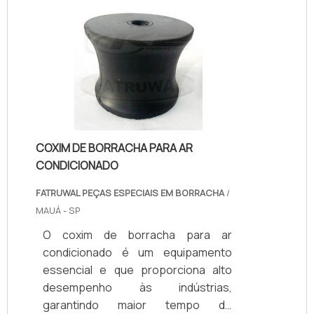
podem ter elementos digitais e
analógicos
misturados.Características do
produtoNo visor do instrumento são
exibidas informações variadas
como, por exemplo: Controle de
velocidade; Temperatura do motor;
Nível de combustível; De.
COXIM DE BORRACHA PARA AR
CONDICIONADO
FATRUWAL PEÇAS ESPECIAIS EM BORRACHA
/
MAUÁ - SP
O coxim de borracha para ar
condicionado é um equipamento
essencial e que proporciona alto
desempenho às indústrias,
garantindo maior tempo de