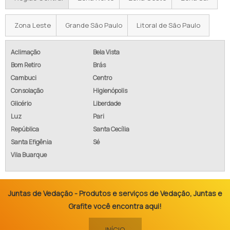
Zona Leste
Grande São Paulo
Litoral de São Paulo
Aclimação
Bela Vista
Bom Retiro
Brás
Cambuci
Centro
Consolação
Higienópolis
Glicério
Liberdade
Luz
Pari
República
Santa Cecília
Santa Efigênia
Sé
Vila Buarque
Juntas de Vedação - Produtos e serviços de Vedação, Juntas e
Grafite você encontra aqui!
INÍCIO