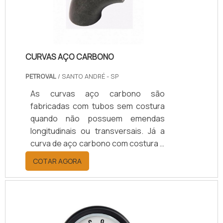
CURVAS AÇO CARBONO
PETROVAL
/ SANTO ANDRÉ - SP
As curvas aço carbono são
fabricadas com tubos sem costura
quando não possuem emendas
longitudinais ou transversais. Já a
curva de aço carbono com costura é
fabricada por processo de
COTAR AGORA
soldagem e pode variar nas
diferentes espessuras de parede,
que é conhecida como
schedules.Tipos de schedulesEntre
os principais schedules estão: SCH.