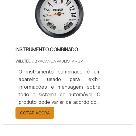
20; SCH. 40; SCH; STD; SCH 80; SCH.
100; SCH. 120; SCH. 160.Função do
produtoA curva de aço carbono tem
a finalidade de realizar mudanças na
direção da linha e é util.
INSTRUMENTO COMBINADO
WILLTEC
/ BRAGANÇA PAULISTA - SP
O instrumento combinado é um
aparelho usado para exibir
informações e mensagem sobre
todo o sistema do automóvel. O
produto pode variar de acordo com
o fabricante e modelo do automóvel,
COTAR AGORA
alguns podem ser completamente
digitais, outros podem ser
completamente analógicos ou