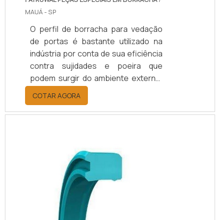
MAUÁ - SP
O perfil de borracha para vedação
de portas é bastante utilizado na
indústria por conta de sua eficiência
contra sujidades e poeira que
podem surgir do ambiente externo,
o que pode acabar trazendo
COTAR AGORA
transtornos aos processos.Sem o
uso de um bom perfil de borracha, o
ambiente externo e os
colaboradores de uma fábrica
podem ser afetados, inclusive por
produtos químicos. Porém, com a
utilização do produto, o ambiente
fica totalmente vedado e
protegido.Fabricação do produtoA
produção do perfil de borr.