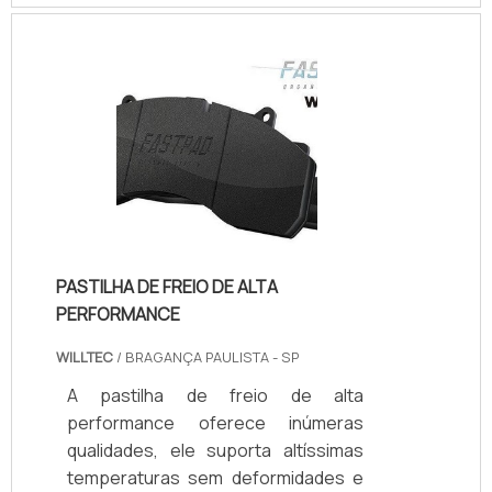
maquinários industriais com as mais
distintas dimensões e
configurações técnicas.Resistente,
o passa fio emborrachado possui a
função de proteger e proporcionar
um positivo acabamento aos furos
de chapas e painéis em que as
fiações como um todo são passad.
PASTILHA DE FREIO DE ALTA
PERFORMANCE
WILLTEC
/ BRAGANÇA PAULISTA - SP
A pastilha de freio de alta
performance oferece inúmeras
qualidades, ele suporta altíssimas
temperaturas sem deformidades e