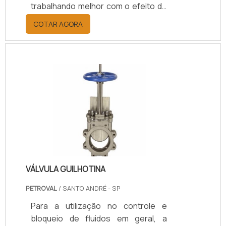
trabalhando melhor com o efeito de
fading, que é a perda de eficiência
COTAR AGORA
do freio quando utilizado por um
tempo prolongado. É importante
ressaltar que no Brasil, existem
poucos fabricantes deste modelo
de pastilhas de freio cerâmica,
geralmente produzidas em material
cerâmico de alta
qualidade.Propriedade do
equipamento Sua modernidade
permite eficiência quase total; Não
abso.
VÁLVULA GUILHOTINA
PETROVAL
/ SANTO ANDRÉ - SP
Para a utilização no controle e
bloqueio de fluidos em geral, a