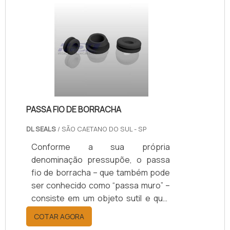
garante que a atividade
desempenhada em todos os
processos industriais nos quais atua
o acessório sejam concluídos com
praticidade e precisão.A gaxeta tem
como função de destaque sua
capacidade de vedaç.
PASSA FIO DE BORRACHA
DL SEALS
/ SÃO CAETANO DO SUL - SP
Conforme a sua própria
denominação pressupõe, o passa
fio de borracha – que também pode
ser conhecido como “passa muro” –
consiste em um objeto sutil e que,
em seu sistema interno, permite a
COTAR AGORA
passagem de fios presentes em