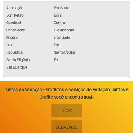
Aclimação
Bela Vista
Bom Retiro
Brás
Cambuci
Centro
Consolação
Higienópolis
Glicério
Liberdade
Luz
Pari
República
Santa Cecília
Santa Efigênia
Sé
Vila Buarque
Juntas de Vedação - Produtos e serviços de Vedação, Juntas e
Grafite você encontra aqui!
INÍCIO
SOBRE NÓS