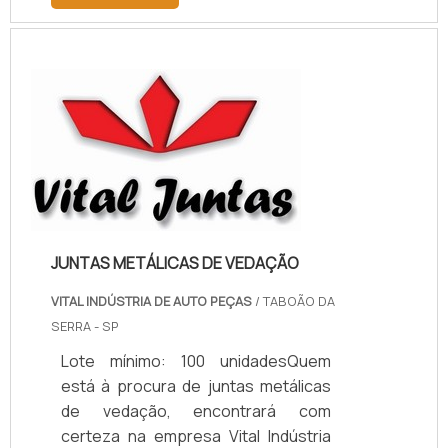
descobrindo a melhor referência do
mercado.MAIS INFORMAÇÕES
RELEVANTES SOBRE PAPELÃO
HIDRÁULICO PARA ALTA
TEMPERATURASe alguém pesquisar
papelão hidráulico para alta
temperatura encontra na internet a
kaelved. Uma empresa com alto
know-how em laudos ...
JUNTAS METÁLICAS DE VEDAÇÃO
VITAL INDÚSTRIA DE AUTO PEÇAS
/ TABOÃO DA
SERRA - SP
Lote mínimo: 100 unidadesQuem
está à procura de juntas metálicas
de vedação, encontrará com
certeza na empresa Vital Indústria