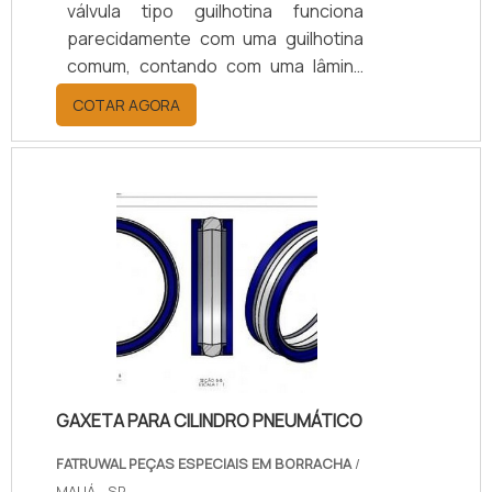
válvula tipo guilhotina funciona
parecidamente com uma guilhotina
comum, contando com uma lâmina
de aço inoxidável que
COTAR AGORA
perpendicularmente se movimenta
junto a válvula.Mais informações
sobre o produtoSendo muito útil no
controle de sólidos em suspensão,
pastas, pós, massas entre outros, a
válvula tipo guilhotina é amplamente
utilizada nos segmentos alimentício,
celulose, petroquímica, mineração,
saneamento, papel entre outros. A
válv.
GAXETA PARA CILINDRO PNEUMÁTICO
FATRUWAL PEÇAS ESPECIAIS EM BORRACHA
/
MAUÁ - SP