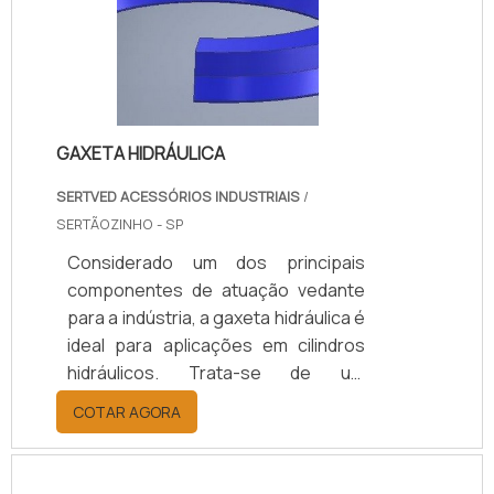
GAXETA HIDRÁULICA
SERTVED ACESSÓRIOS INDUSTRIAIS
/
SERTÃOZINHO - SP
Considerado um dos principais
componentes de atuação vedante
para a indústria, a gaxeta hidráulica é
ideal para aplicações em cilindros
hidráulicos. Trata-se de um
acessório importante no que diz
COTAR AGORA
respeito ao impedimento do
desperdício de materiais e fluidos do
interior de uma máquina. Tal função