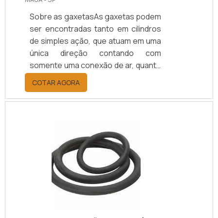
Sobre as gaxetasAs gaxetas podem
ser encontradas tanto em cilindros
de simples ação, que atuam em uma
única direção contando com
somente uma conexão de ar, quanto
em cilindros de dupla ação que
COTAR AGORA
trabalham em duas direções
inversas e, por isso, utilizam duas
conexões de ar.A gaxeta de cilindro
pneumático requer um cuidado
especial no momento de sua
montagem, sendo importante
identificar se toda a extensão da
área do cilindro que ficará em
constante contato com os demais
componentes estejam vedadas.