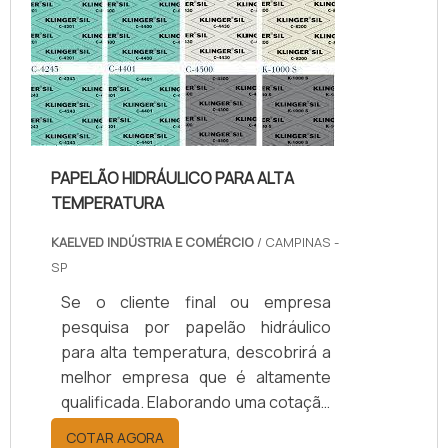
da kaelved obterá excelente custo-
benefício com assessoria técnica
especializada.UM POUCO MAIS
SOBRE JUNTAS DE TEFLON
TEMPERA...
PAPELÃO HIDRÁULICO PARA ALTA
TEMPERATURA
KAELVED INDÚSTRIA E COMÉRCIO
/ CAMPINAS -
SP
Se o cliente final ou empresa
pesquisa por papelão hidráulico
para alta temperatura, descobrirá a
melhor empresa que é altamente
qualificada. Elaborando uma cotação
por meio da plataforma e
COTAR AGORA