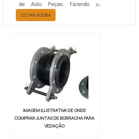
de Auto Peças. Fazendo um
orçamento por meio da maior
COTAR AGORA
empresa da área, é possível achar a
sofisticação, qualidade e preço
justo em um só lugar.Quando a
questão é juntas metálicas de
vedação, com a melhor mão de obra
da Vital Indústria de Auto Peças, o
cliente receberá ótima qualidade
com responsabilidade ambient...
IMAGEM ILUSTRATIVA DE ONDE
COMPRAR JUNTAS DE BORRACHA PARA
VEDAÇÃO