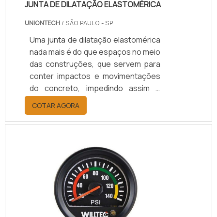
JUNTA DE DILATAÇÃO ELASTOMÉRICA
UNIONTECH
/ SÃO PAULO - SP
Uma junta de dilatação elastomérica
nada mais é do que espaços no meio
das construções, que servem para
conter impactos e movimentações
do concreto, impedindo assim o
surgimento de rachaduras e
COTAR AGORA
quebras na edificação.O perfil
elastomérico é uma especie de é um
polímero que possui como
característica principal uma
elasticidade, que permite as
movimentações do concreto que
este tipo de junta suporta.O que são
juntas de dilataçãoAs juntas de
dilatação são espaços presentes