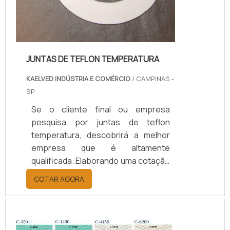
JUNTAS DE TEFLON TEMPERATURA
KAELVED INDÚSTRIA E COMÉRCIO
/ CAMPINAS -
SP
Se o cliente final ou empresa
pesquisa por juntas de teflon
temperatura, descobrirá a melhor
empresa que é altamente
qualificada. Elaborando uma cotação
por meio da plataforma e
COTAR AGORA
descobrindo a melhor referência do
mercado.Sim, aqui é o lugar certo!
Quando o tema é juntas de teflon
temperatura, com os colaboradores