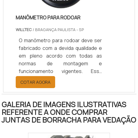
em edificações para ajuda.
MANÔMETRO PARA RODOAR
WILLTEC
/ BRAGANÇA PAULISTA - SP
O manômetro para rodoar deve ser
fabricado com a devida qualidade e
em pleno acordo com todas as
normas de montagem e
funcionamento vigentes. Essa
obrigatoriedade se justifica pois o
COTAR AGORA
equipamento faz parte de um
sistema que realiza o controle de
pressão em caminhões.Funções do
GALERIA DE IMAGENS ILUSTRATIVAS
equipamento Manter e controlar as
REFERENTE A ONDE COMPRAR
pressões especificadas para os
JUNTAS DE BORRACHA PARA VEDAÇÃO
pneus; Pode ser utilizado em
qualquer caminhão; Instalado em um