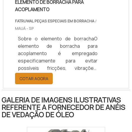
ELEMENTO DE BORRACHA PARA
ACOPLAMENTO
FATRUWAL PEÇAS ESPECIAIS EM BORRACHA
/
MAUÁ - SP
Sobre o elemento de borrachaO
elemento de borracha para
acoplamento é empregado
especificamente para evitar
possíveis fricções, vibrações,
deslocamentos e fissuras dos
COTAR AGORA
componentes metálicos dos
maquinários, realizando maior
segurança durante o trabalho de
GALERIA DE IMAGENS ILUSTRATIVAS
máquinas pesadas, especialmente
REFERENTE A FORNECEDOR DE ANÉIS
as de aplicação industrial.Como os
DE VEDAÇÃO DE ÓLEO
acoplamentos são encontrados em
ligação de eixos rotativos, que