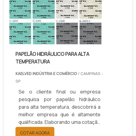
da kaelved obterá excelente custo-
benefício com assessoria técnica
especializada.UM POUCO MAIS
SOBRE JUNTAS DE TEFLON
TEMPERA...
PAPELÃO HIDRÁULICO PARA ALTA
TEMPERATURA
KAELVED INDÚSTRIA E COMÉRCIO
/ CAMPINAS -
SP
Se o cliente final ou empresa
pesquisa por papelão hidráulico
para alta temperatura, descobrirá a
melhor empresa que é altamente
qualificada. Elaborando uma cotação
por meio da plataforma e
COTAR AGORA