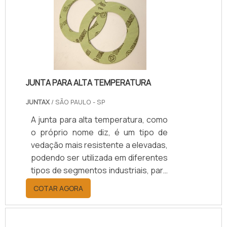
combustíveis.Assim como maioria
dos produtos utilizados em
vedações de sistemas, a junta de
vedação papelão hidráulico também
é, muitas vezes, produzida .
JUNTA PARA ALTA TEMPERATURA
JUNTAX
/ SÃO PAULO - SP
A junta para alta temperatura, como
o próprio nome diz, é um tipo de
vedação mais resistente a elevadas,
podendo ser utilizada em diferentes
tipos de segmentos industriais, para
flanges de tubulação ou de
COTAR AGORA
equipamentos.Demais informações
sobre a juntaConhecidas também
como juntas de papelão hidráulico,