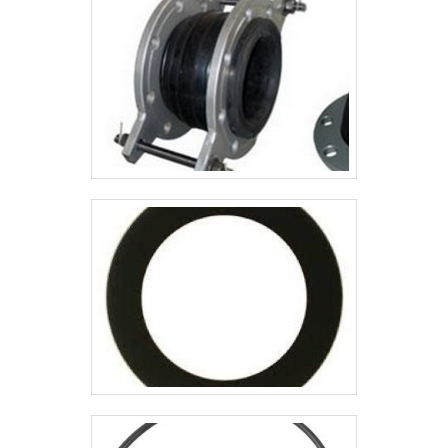
possivelmente sofrem
desalinhamento, necessitam da
proteção de um elemento de
borracha de acoplamento para
trabal.