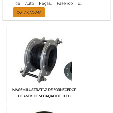
de Auto Peças. Fazendo um
orçamento por meio da maior
COTAR AGORA
empresa da área, é possível achar a
sofisticação, qualidade e preço
justo em um só lugar.Quando a
questão é juntas metálicas de
vedação, com a melhor mão de obra
da Vital Indústria de Auto Peças, o
cliente receberá ótima qualidade
com responsabilidade ambient...
IMAGEM ILUSTRATIVA DE FORNECEDOR
DE ANÉIS DE VEDAÇÃO DE ÓLEO