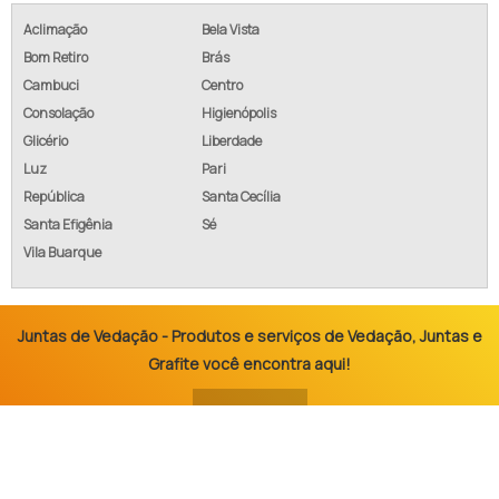
Aclimação
Bela Vista
Bom Retiro
Brás
Cambuci
Centro
Consolação
Higienópolis
Glicério
Liberdade
Luz
Pari
República
Santa Cecília
Santa Efigênia
Sé
Vila Buarque
Juntas de Vedação - Produtos e serviços de Vedação, Juntas e
Grafite você encontra aqui!
INÍCIO
SOBRE NÓS