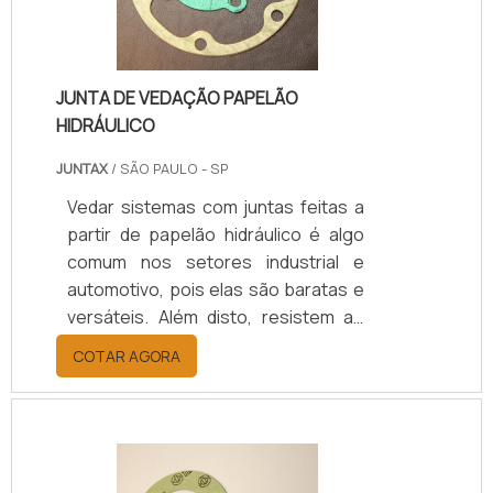
JUNTA DE VEDAÇÃO PAPELÃO
HIDRÁULICO
JUNTAX
/ SÃO PAULO - SP
Vedar sistemas com juntas feitas a
partir de papelão hidráulico é algo
comum nos setores industrial e
automotivo, pois elas são baratas e
versáteis. Além disto, resistem ao
esmagamento, aguentam altas
COTAR AGORA
temperaturas e pressões, bem
como, não se deformam com
facilidade e podem entrar em
contato com diversos tipos de
líquidos – desde água até