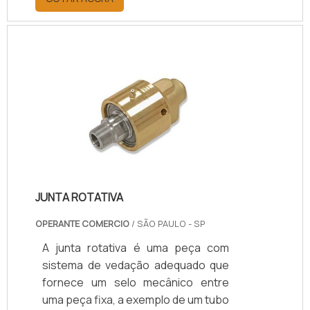
guias hidráulicas podem evitar o
contato metal-a-metal e diminuir os
danos causados pelo encontro das
substâncias e que poderia ser
prejudicial à vedação, por causar
marcas na superfície e vazamentos
de consequências
permanentes.Encontradas a partir
de três modelos diferenciados, as
guias.
JUNTA ROTATIVA
OPERANTE COMERCIO
/ SÃO PAULO - SP
A junta rotativa é uma peça com
sistema de vedação adequado que
fornece um selo mecânico entre
uma peça fixa, a exemplo de um tubo