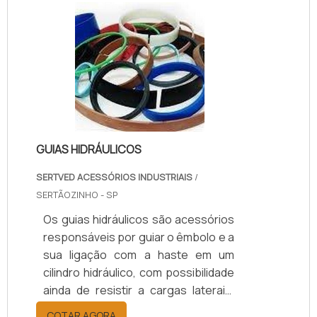
elas são confeccionadas de
diferentes fibras e cargas
reforçadas, entre outros materiais
que darão a junta a resistência
necessária para suportar elevadas
temperaturas.Com critérios
específicos uti.
GUIAS HIDRÁULICOS
SERTVED ACESSÓRIOS INDUSTRIAIS
/
SERTÃOZINHO - SP
Os guias hidráulicos são acessórios
responsáveis por guiar o êmbolo e a
sua ligação com a haste em um
cilindro hidráulico, com possibilidade
ainda de resistir a cargas laterais.
Além de sua função principal, as
COTAR AGORA