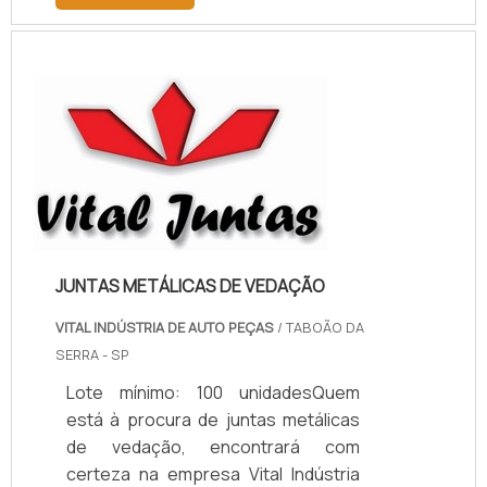
descobrindo a melhor referência do
mercado.MAIS INFORMAÇÕES
RELEVANTES SOBRE PAPELÃO
HIDRÁULICO PARA ALTA
TEMPERATURASe alguém pesquisar
papelão hidráulico para alta
temperatura encontra na internet a
kaelved. Uma empresa com alto
know-how em laudos ...
JUNTAS METÁLICAS DE VEDAÇÃO
VITAL INDÚSTRIA DE AUTO PEÇAS
/ TABOÃO DA
SERRA - SP
Lote mínimo: 100 unidadesQuem
está à procura de juntas metálicas
de vedação, encontrará com
certeza na empresa Vital Indústria