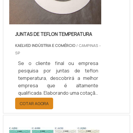
JUNTAS DE TEFLON TEMPERATURA
KAELVED INDÚSTRIA E COMÉRCIO
/ CAMPINAS -
SP
Se o cliente final ou empresa
pesquisa por juntas de teflon
temperatura, descobrirá a melhor
empresa que é altamente
qualificada. Elaborando uma cotação
por meio da plataforma e
COTAR AGORA
descobrindo a melhor referência do
mercado.Sim, aqui é o lugar certo!
Quando o tema é juntas de teflon
temperatura, com os colaboradores