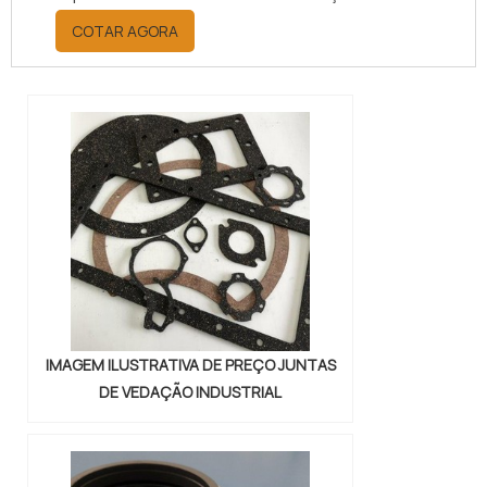
por meio da plataforma e
COTAR AGORA
descobrindo a melhor referência do
mercado.MAIS INFORMAÇÕES
RELEVANTES SOBRE PAPELÃO
HIDRÁULICO PARA ALTA
TEMPERATURASe alguém pesquisar
papelão hidráulico para alta
temperatura encontra na internet a
kaelved. Uma empresa com alto
know-how em laudos ...
IMAGEM ILUSTRATIVA DE PREÇO JUNTAS
DE VEDAÇÃO INDUSTRIAL