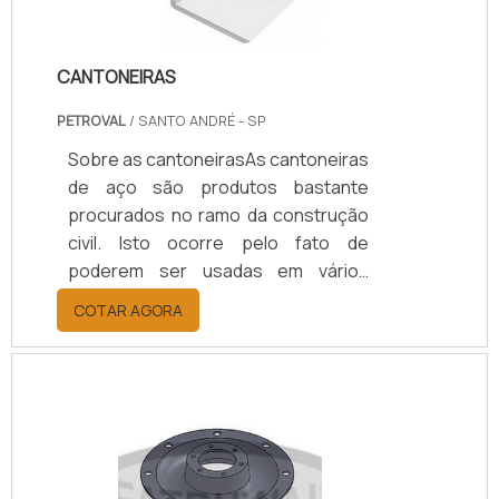
CANTONEIRAS
PETROVAL
/ SANTO ANDRÉ - SP
Sobre as cantoneirasAs cantoneiras
de aço são produtos bastante
procurados no ramo da construção
civil. Isto ocorre pelo fato de
poderem ser usadas em vários
projetos de construção, sempre
COTAR AGORA
proporcionando alta resistência
advinda do tipo ferro utilizado como
matéria-prima em sua
fabricação.Principais aplicaçõesAs
cantoneiras são produtos versáteis
podendo ser usado em diversos
setores, esse tipo de peça é