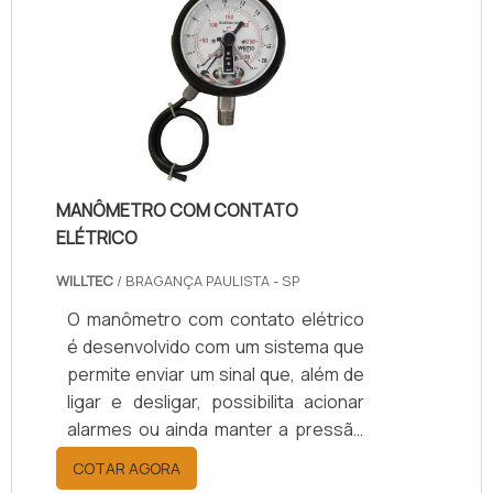
eficiente, seguro e resistente. No
mercado, há diversos tipos de
diafragmas a disposição da
aplicação mais pertinente ao
consumidor. A utilização pode.
MANÔMETRO COM CONTATO
ELÉTRICO
WILLTEC
/ BRAGANÇA PAULISTA - SP
O manômetro com contato elétrico
é desenvolvido com um sistema que
permite enviar um sinal que, além de
ligar e desligar, possibilita acionar
alarmes ou ainda manter a pressão
dentro de uma faixa específica para
COTAR AGORA
cada situação. Para que a operação