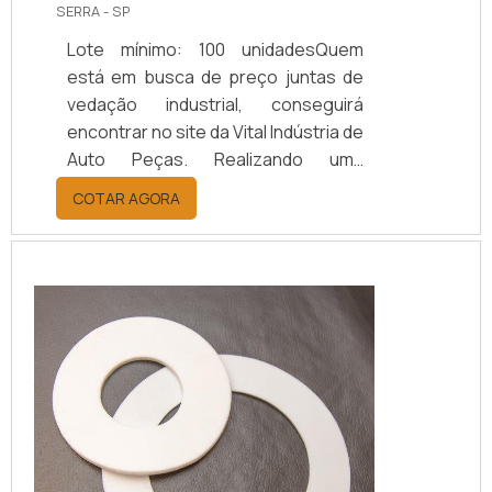
SERRA - SP
Lote mínimo: 100 unidadesQuem
está em busca de preço juntas de
vedação industrial, conseguirá
encontrar no site da Vital Indústria de
Auto Peças. Realizando uma
cotação na maior especialista do
COTAR AGORA
segmento, é possível encontrar a
sofisticação, qualidade e preço
justo em um só lugar.Quando o
desejo é por preço juntas de
vedação industrial, com a melhor
mão de obra da Vital Indústria de
Auto Peças o cliente conseguirá
excelente custo-benefíc...