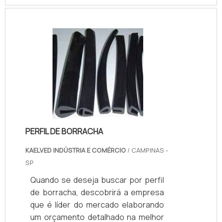
obtenha êxito, o equipamento conta
com matérias primas diferenciadas
em sua confecção, assim como
resistência considerável e, como
consequência, vida útil mais
prolongada.Vantagens de adquirir o
produto Fabricado com aço
inoxidável; Referência em firmez.
PERFIL DE BORRACHA
KAELVED INDÚSTRIA E COMÉRCIO
/ CAMPINAS -
SP
Quando se deseja buscar por perfil
de borracha, descobrirá a empresa
que é líder do mercado elaborando
um orçamento detalhado na melhor