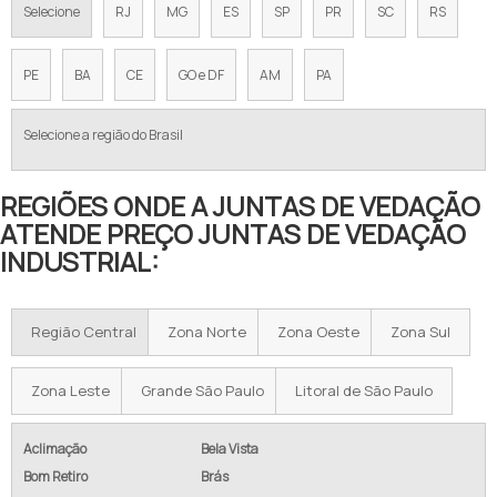
Selecione
RJ
MG
ES
SP
PR
SC
RS
PE
BA
CE
GO e DF
AM
PA
Selecione a região do Brasil
REGIÕES ONDE A JUNTAS DE VEDAÇÃO
ATENDE PREÇO JUNTAS DE VEDAÇÃO
INDUSTRIAL:
Região Central
Zona Norte
Zona Oeste
Zona Sul
Zona Leste
Grande São Paulo
Litoral de São Paulo
Aclimação
Bela Vista
Bom Retiro
Brás