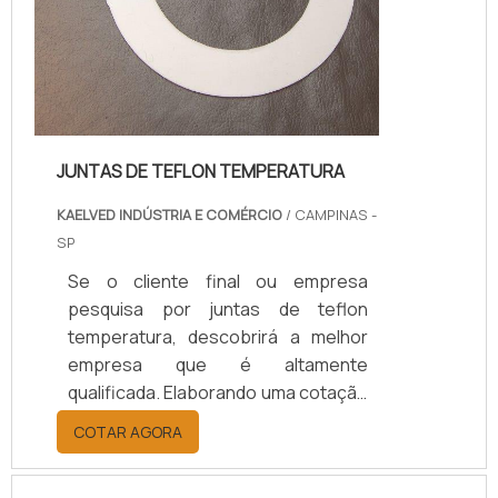
JUNTAS DE TEFLON TEMPERATURA
KAELVED INDÚSTRIA E COMÉRCIO
/ CAMPINAS -
SP
Se o cliente final ou empresa
pesquisa por juntas de teflon
temperatura, descobrirá a melhor
empresa que é altamente
qualificada. Elaborando uma cotação
por meio da plataforma e
COTAR AGORA
descobrindo a melhor referência do
mercado.Sim, aqui é o lugar certo!