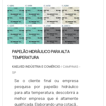
Quando o tema é juntas de teflon
temperatura, com os colaboradores
da kaelved obterá excelente custo-
benefício com assessoria técnica
especializada.UM POUCO MAIS
SOBRE JUNTAS DE TEFLON
TEMPERA...
PAPELÃO HIDRÁULICO PARA ALTA
TEMPERATURA
KAELVED INDÚSTRIA E COMÉRCIO
/ CAMPINAS -
SP
Se o cliente final ou empresa
pesquisa por papelão hidráulico
para alta temperatura, descobrirá a
melhor empresa que é altamente
qualificada. Elaborando uma cotação