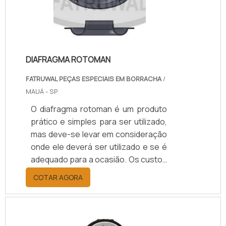
extremamente resistente e por isso
preferencialmente é aplicada em:
Estruturas metálicas; To.
DIAFRAGMA ROTOMAN
FATRUWAL PEÇAS ESPECIAIS EM BORRACHA
/
MAUÁ - SP
O diafragma rotoman é um produto
prático e simples para ser utilizado,
mas deve-se levar em consideração
onde ele deverá ser utilizado e se é
adequado para a ocasião. Os custos
geralmente são baixos e o resultado
COTAR AGORA
é mais eficiente, o produto feito em
borracha, normalmente, resistente
às pressões e efeitos externos.O
produto oferece flexibilidade, é