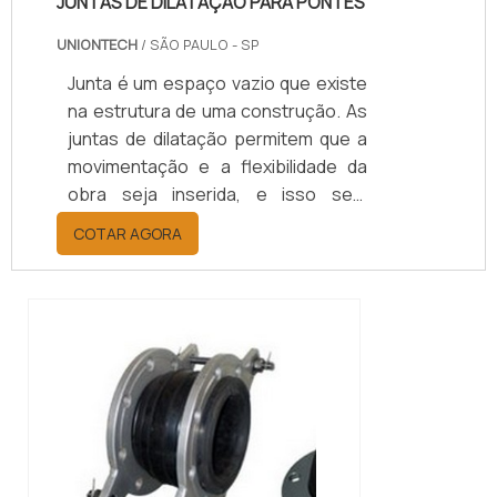
JUNTAS DE DILATAÇÃO PARA PONTES
UNIONTECH
/ SÃO PAULO - SP
Junta é um espaço vazio que existe
na estrutura de uma construção. As
juntas de dilatação permitem que a
movimentação e a flexibilidade da
obra seja inserida, e isso sem
colocar em risco seus padrões de
COTAR AGORA
segurança e funcionalidade.
IMPORTÂNCIA DO USO DE UMA
JUNTA DE DILATAÇÃO PARA
PONTESAo utilizar uma junta de
dilatação, garante-se a segurança
frente a vários tipos de
movimentação, como: Compressão;
Tração; Cisalhamento; Rotação e
recal...