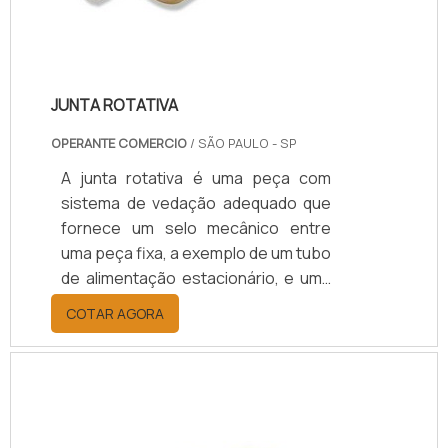
JUNTA ROTATIVA
OPERANTE COMERCIO
/ SÃO PAULO - SP
A junta rotativa é uma peça com
sistema de vedação adequado que
fornece um selo mecânico entre
uma peça fixa, a exemplo de um tubo
de alimentação estacionário, e uma
outra rotativa, como um tambor ou
COTAR AGORA
cilindro giratório, permitindo a
transferência
de:Água;Vapor;Ar;Óleo;Fluido
hidráulico;Resfriador;Outros
meios.MAIS DETALHES SOBRE O