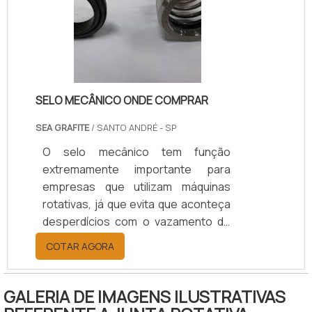
esteve em operação. É importante
que o tratômetro mantenha-se
devidamente conservado e seja
operado da maneira mais simples e.
SELO MECÂNICO ONDE COMPRAR
SEA GRAFITE
/ SANTO ANDRÉ - SP
O selo mecânico tem função
extremamente importante para
empresas que utilizam máquinas
rotativas, já que evita que aconteça
desperdícios com o vazamento de
fluidos. A partir dessa necessidade,
COTAR AGORA
o cliente do produto deve contar
com uma excelente fabricante de
selo mecânico onde comprar
GALERIA DE IMAGENS ILUSTRATIVAS
barato, e com qualidade pois isso