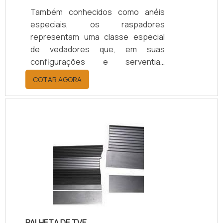
Também conhecidos como anéis
especiais, os raspadores
representam uma classe especial
de vedadores que, em suas
configurações e serventias
originais, possuem a função de não
COTAR AGORA
deixar que impurezas diversas
adentrem o sistema e venham a
causar prejuízos a qualquer
equipamento
industrial.Tecnicamente, esses
produtos servem à raspagem
combinada através de movimentos
alternativos ou deslizantes. Em
casos específicos, o anel raspador
pode ir além da pura e simples
vedação e vir a funcionar como uma
PALHETA DE TVE