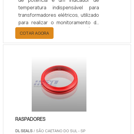
de potência é um indicador de
temperatura indispensável para
transformadores elétricos, utilizado
para realizar o monitoramento da
temperatura do enrolamento. É um
COTAR AGORA
dispositivo que funciona dentro dos
princípios da indução de corrente
elétrica, com a capacidade de
modificar a tensão.Finalidade dos
termômetros para transformadores
de potência Garante o uso de
energia em residências e indústrias;
Indica a temperatura indispensável
para transformadores elétricos;
Real.
RASPADORES
DL SEALS
/ SÃO CAETANO DO SUL - SP