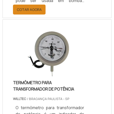
pode ser usada em bombas
reciprocantes, além de reatores,
COTAR AGORA
agitadores entre outros. Tem um
ótimo desempenho com gases,
óleos e solventes entre outras
substâncias, suporta baixas
temperaturas, ou até
280°c.Características vantajosas do
produto Ótima resistência; Custo-
benefício atrativo; Vida útil
prolongada; Entre outros.As
gaxetas são produzidas em grande
v.
TERMÔMETRO PARA
TRANSFORMADOR DE POTÊNCIA
WILLTEC
/ BRAGANÇA PAULISTA - SP
O termômetro para transformador