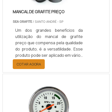
MANCAL DE GRAFITE PREÇO
SEA GRAFITE
/ SANTO ANDRÉ - SP
Um dos grandes benefícios da
utilização do mancal de grafite
preço que compensa pela qualidade
do produto, é a versatilidade. Esse
produto pode ser aplicado em vários
equipamentos de inúmeros
COTAR AGORA
segmentos industriais, com a
finalidade de gerar estabilidade. Um
dos principais pontos positivos
desse produto é que a fabricação é
feita com matéria prima de qualidade
ímpar e passa por alguns processos
para a estabilidade durante a
utilização. Isso só é obtido se o