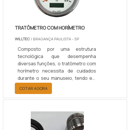
mancal de grafite é fabricado em
uma em.
TRATÔMETRO COM HORÍMETRO
WILLTEC
/ BRAGANÇA PAULISTA - SP
Composto por uma estrutura
tecnológica que desempenha
diversas funções, o tratômetro com
horímetro necessita de cuidados
durante o seu manuseio, tendo em
vista que trata-se de um aparelho
COTAR AGORA
que atua na medida indicadora das
horas trabalhadas em uma
determinada rotação do motor.O
equipamento ainda é útil para
totalizar o acúmulo das horas e
minutos durante os quais o veículo