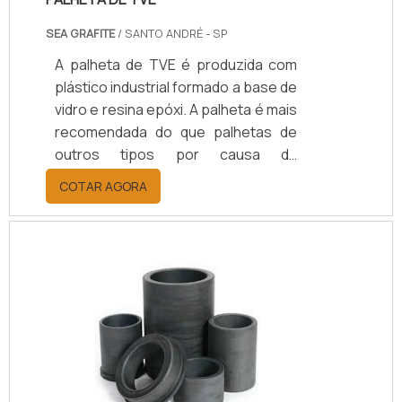
esp.
SEA GRAFITE
/ SANTO ANDRÉ - SP
A palheta de TVE é produzida com
plástico industrial formado a base de
vidro e resina epóxi. A palheta é mais
recomendada do que palhetas de
outros tipos por causa da
resistência e da ótima estabilidade,
COTAR AGORA
características que permitem que
ela seja utilizada nas mais diversas
áreas das indústrias mecânica e
siderúrgica.A principal característica
desta palheta está na própria forma.
Por serroduzida em alta
temperatura e pressão, com
camadas de tecido de vidro
contendo resina epóxi, a palheta
pode se.