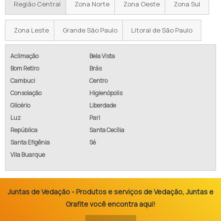
Região Central
Zona Norte
Zona Oeste
Zona Sul
Zona Leste
Grande São Paulo
Litoral de São Paulo
Aclimação
Bela Vista
Bom Retiro
Brás
Cambuci
Centro
Consolação
Higienópolis
Glicério
Liberdade
Luz
Pari
República
Santa Cecília
Santa Efigênia
Sé
Vila Buarque
Juntas de Vedação - Produtos e serviços de Vedação, Juntas e
Grafite você encontra aqui!