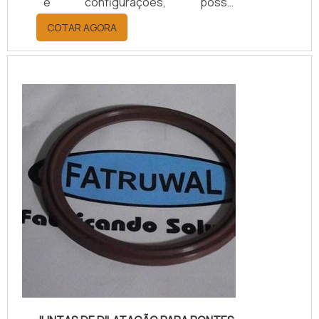
e configurações, possui
basicamente quatro componentes:
COTAR AGORA
bucha alojamento, eixo, rolamento e
vedação. Esta última é a mais
importante, pois impedirá o
vazamento do meio durante a
operação.MAIS SOBRE A FINALIDADE
DO PRODUTOSe trata de uma peça
com sistema de vedação adequado
que fornece um selo mecânico en...