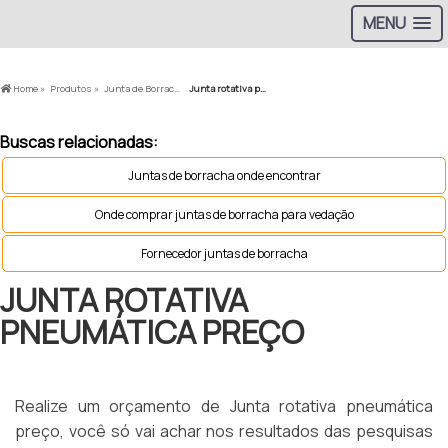
MENU
Home »
Produtos »
Junta de Borracha »
Junta rotativa pneumática preço
Buscas relacionadas:
Juntas de borracha onde encontrar
Onde comprar juntas de borracha para vedação
Fornecedor juntas de borracha
JUNTA ROTATIVA
PNEUMÁTICA PREÇO
Realize um orçamento de Junta rotativa pneumática
preço, você só vai achar nos resultados das pesquisas