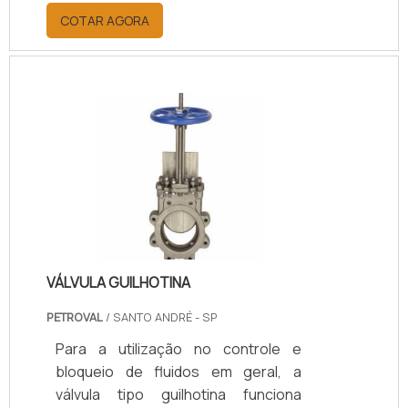
vedação dessas máquinas
COTAR AGORA
industriais. Com isso, pode-se dizer
que a distribuidora comercializa
peças para impedir o vazamento de
lubrificantes, resíduos e gases, além
de impedir que outros materiais
poluentes passem do ambiente
externo para o interno da
máquina.Os materiais de vedação
industrial comercializados podem
ser fabricados em diferentes .
VÁLVULA GUILHOTINA
PETROVAL
/ SANTO ANDRÉ - SP
Para a utilização no controle e
bloqueio de fluidos em geral, a
válvula tipo guilhotina funciona