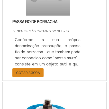
PASSA FIO DE BORRACHA
DL SEALS
/ SÃO CAETANO DO SUL - SP
Conforme a sua própria
denominação pressupõe, o passa
fio de borracha – que também pode
ser conhecido como “passa muro” –
consiste em um objeto sutil e que,
em seu sistema interno, permite a
COTAR AGORA
passagem de fios presentes em
maquinários industriais com as mais
distintas dimensões e
configurações técnicas.Resistente,
o passa fio emborrachado possui a
função de proteger e proporcionar