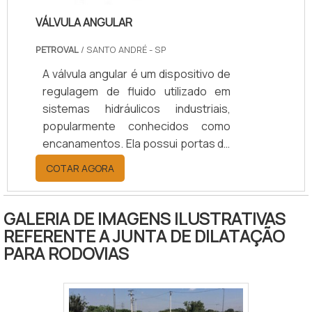
VÁLVULA ANGULAR
PETROVAL
/ SANTO ANDRÉ - SP
A válvula angular é um dispositivo de
regulagem de fluido utilizado em
sistemas hidráulicos industriais,
popularmente conhecidos como
encanamentos. Ela possui portas de
entrada e saída alinhadas segundo
COTAR AGORA
um ângulo, sempre respeitando uma
a outra. O ângulo utilizado mais
comum é o de 90 graus.As portas de
GALERIA DE IMAGENS ILUSTRATIVAS
entrada e saída podem ser
REFERENTE A JUNTA DE DILATAÇÃO
conectadas para realizar a ligação
PARA RODOVIAS
de tubos de aço galvanizado e ferro,
ou podem possuir acessórios de
compressão para a ligação com