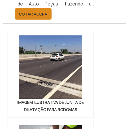
de Auto Peças. Fazendo um
orçamento por meio da maior
COTAR AGORA
empresa da área, é possível achar a
sofisticação, qualidade e preço
justo em um só lugar.Quando a
questão é juntas metálicas de
vedação, com a melhor mão de obra
da Vital Indústria de Auto Peças, o
cliente receberá ótima qualidade
com responsabilidade ambient...
IMAGEM ILUSTRATIVA DE JUNTA DE
DILATAÇÃO PARA RODOVIAS