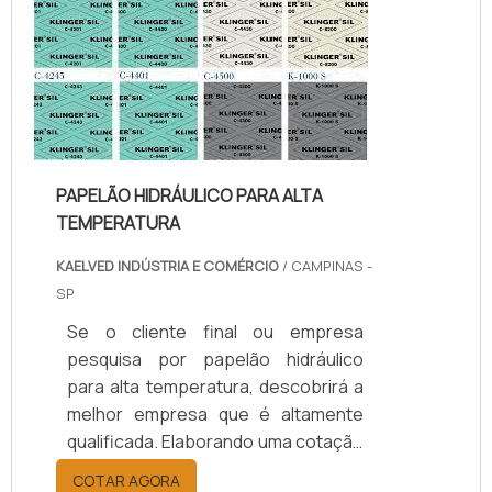
da kaelved obterá excelente custo-
benefício com assessoria técnica
especializada.UM POUCO MAIS
SOBRE JUNTAS DE TEFLON
TEMPERA...
PAPELÃO HIDRÁULICO PARA ALTA
TEMPERATURA
KAELVED INDÚSTRIA E COMÉRCIO
/ CAMPINAS -
SP
Se o cliente final ou empresa
pesquisa por papelão hidráulico
para alta temperatura, descobrirá a
melhor empresa que é altamente
qualificada. Elaborando uma cotação
por meio da plataforma e
COTAR AGORA