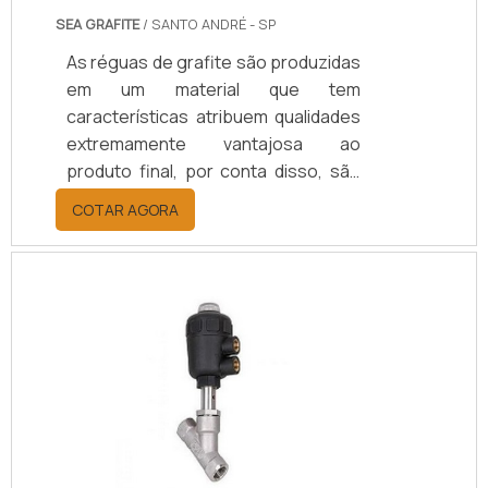
SEA GRAFITE
/ SANTO ANDRÉ - SP
As réguas de grafite são produzidas
em um material que tem
características atribuem qualidades
extremamente vantajosa ao
produto final, por conta disso, são
capazes de compor diversos
COTAR AGORA
dispositivos utilizados na indústria.
Esses produtos ainda têm os
benefícios de ser: Práticos;
Compactos; Eficazes; DuráveisAs
réguas são muito utilizadas para os
processos de extrusão de alumínio,
principalmente em perfis, que são
elementos primordiais para a
viabilização das mais variadas
atividades e garantem a .