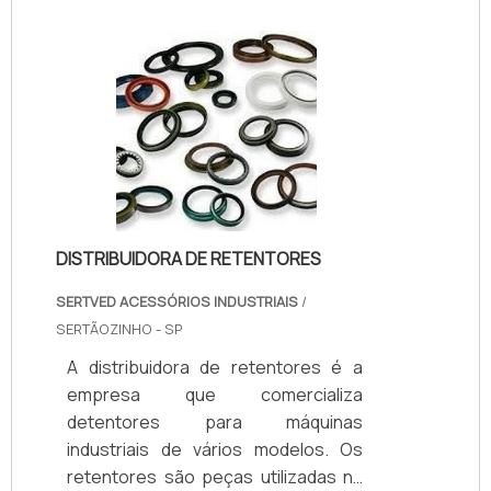
fabricado com matéria-prima de
qualidade, pois isto reflete
diretamente na sua eficiência e
durabilidade.A ventosa é produzida
com graus diversos de resistência e
elasticidade. Cada ventosa possui
borracha de alta qualidade. O
produto ap.
DISTRIBUIDORA DE RETENTORES
SERTVED ACESSÓRIOS INDUSTRIAIS
/
SERTÃOZINHO - SP
A distribuidora de retentores é a
empresa que comercializa
detentores para máquinas
industriais de vários modelos. Os
retentores são peças utilizadas na