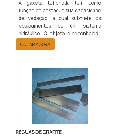
A gaxeta teflonada tem como
função de destaque sua capacidade
de vedação, a qual submete os
equipamentos de um sistema
hidráulico. O objeto é reconhecido
por ser ideal na instalação e encaixe
COTAR AGORA
do eixo do cilindro. Materiais
envolvidos na confecção Gaxetas
de borracha; Gaxetas metálicas;
Gaxetas de fibra de vidro; Gaxetas
de amianto; Gaxetas de nylon.O
produto tem boa resistência à
temperatura, e ótima resistência
química podendo ser utilizada em
válvulas. Ela também pode ser usada
em bombas recip.
RÉGUAS DE GRAFITE