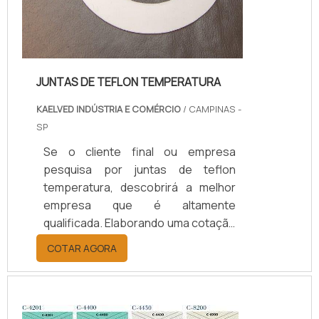
JUNTAS DE TEFLON TEMPERATURA
KAELVED INDÚSTRIA E COMÉRCIO
/ CAMPINAS -
SP
Se o cliente final ou empresa
pesquisa por juntas de teflon
temperatura, descobrirá a melhor
empresa que é altamente
qualificada. Elaborando uma cotação
por meio da plataforma e
COTAR AGORA
descobrindo a melhor referência do
mercado.Sim, aqui é o lugar certo!
Quando o tema é juntas de teflon
temperatura, com os colaboradores