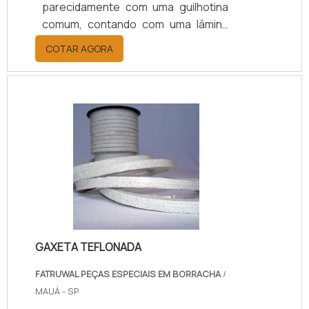
parecidamente com uma guilhotina
comum, contando com uma lâmina
de aço inoxidável que
COTAR AGORA
perpendicularmente se movimenta
junto a válvula.Mais informações
sobre o produtoSendo muito útil no
controle de sólidos em suspensão,
pastas, pós, massas entre outros, a
válvula tipo guilhotina é amplamente
utilizada nos segmentos alimentício,
celulose, petroquímica, mineração,
saneamento, papel entre outros. A
válv.
GAXETA TEFLONADA
FATRUWAL PEÇAS ESPECIAIS EM BORRACHA
/
MAUÁ - SP