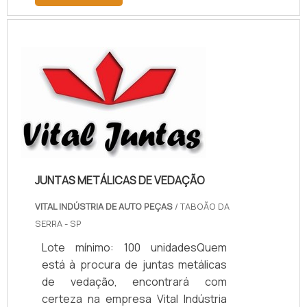
descobrindo a melhor referência do
mercado.MAIS INFORMAÇÕES
RELEVANTES SOBRE PAPELÃO
HIDRÁULICO PARA ALTA
TEMPERATURASe alguém pesquisar
papelão hidráulico para alta
temperatura encontra na internet a
kaelved. Uma empresa com alto
know-how em laudos ...
JUNTAS METÁLICAS DE VEDAÇÃO
VITAL INDÚSTRIA DE AUTO PEÇAS
/ TABOÃO DA
SERRA - SP
Lote mínimo: 100 unidadesQuem
está à procura de juntas metálicas
de vedação, encontrará com
certeza na empresa Vital Indústria