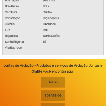
Aclimação
Bela Vista
Bom Retiro
Brás
Cambuci
Centro
Consolação
Higienópolis
Glicério
Liberdade
Luz
Pari
República
Santa Cecília
Santa Efigênia
Sé
Vila Buarque
Juntas de Vedação - Produtos e serviços de Vedação, Juntas e
Grafite você encontra aqui!
INÍCIO
SOBRE NÓS