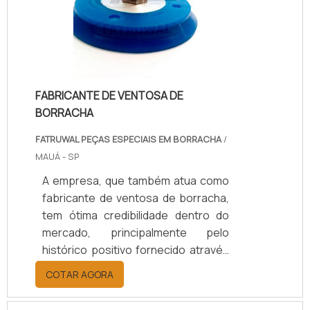
um positivo acabamento aos furos
de chapas e painéis em que as
fiações como um todo são passad.
FABRICANTE DE VENTOSA DE
BORRACHA
FATRUWAL PEÇAS ESPECIAIS EM BORRACHA
/
MAUÁ - SP
A empresa, que também atua como
fabricante de ventosa de borracha,
tem ótima credibilidade dentro do
mercado, principalmente pelo
histórico positivo fornecido através
dos produtos.Antes de realizar a
COTAR AGORA
compra deste produto, o cliente
deve se certificar de que seja