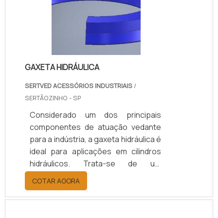
acabamento
superior.Características
importantes do produto Contudo, é
fundamental notar que no mercado
d.
GAXETA HIDRÁULICA
SERTVED ACESSÓRIOS INDUSTRIAIS
/
SERTÃOZINHO - SP
Considerado um dos principais
componentes de atuação vedante
para a indústria, a gaxeta hidráulica é
ideal para aplicações em cilindros
hidráulicos. Trata-se de um
acessório importante no que diz
COTAR AGORA
respeito ao impedimento do
desperdício de materiais e fluidos do
interior de uma máquina. Tal função