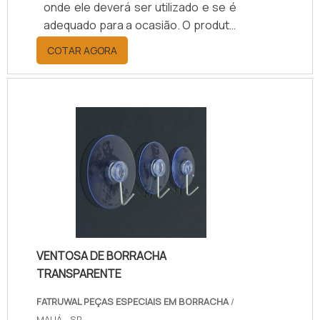
onde ele deverá ser utilizado e se é
adequado para a ocasião. O produto
oferece flexibilidade, é eficiente,
COTAR AGORA
seguro e resistente.O produto
possui vários formatos e são,
normalmente, utilizados em
bombeamentos, equipamentos
petrolíferos, fluidos, vapores e
gases. A peça de vedação permite
um uso seguro e prático.A utilização
do diafragma de borracha pode
abranger qualquer equipamento no
qual.
VENTOSA DE BORRACHA
TRANSPARENTE
FATRUWAL PEÇAS ESPECIAIS EM BORRACHA
/
MAUÁ - SP