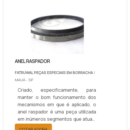
garante que a atividade
desempenhada em todos os
processos industriais nos quais atua
o acessório sejam concluídos com
praticidade e precisão.A gaxeta tem
como função de destaque sua
capacidade de vedaç.
ANEL RASPADOR
FATRUWAL PEÇAS ESPECIAIS EM BORRACHA
/
MAUÁ - SP
Criado, especificamente, para
manter o bom funcionamento dos
mecanismos em que é aplicado, o
anel raspador é uma peça utilizada
em inúmeros segmentos que atuam
com equipamentos hidráulicos e/ou
COTAR AGORA