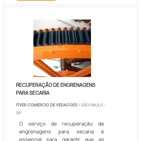
peças são elaboradas em
poliuretano, entre eles: Rodas;
Buchas; Mancais; Raspadores;
Engrenagens.Além da qualidade no
que diz respeito à resistência, as
peças de poliuretano são mais leves
que as produzidas em metal, o que
garante maior simplicidade de
manipulação. ALGUMAS VA.
RECUPERAÇÃO DE ENGRENAGENS
PARA SECARIA
ITVER COMERCIO DE VEDACOES
/ SÃO PAULO -
SP
O serviço de recuperação de
engrenagens para secaria é
essencial para garantir que as