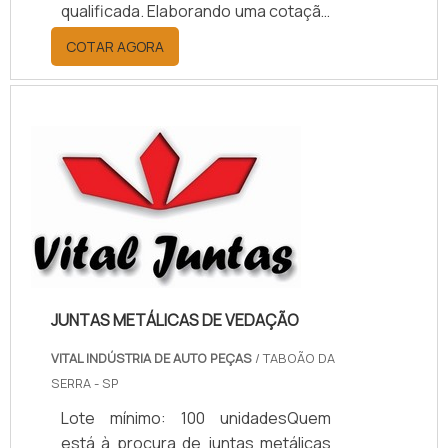
qualificada. Elaborando uma cotação
por meio da plataforma e
COTAR AGORA
descobrindo a melhor referência do
mercado.MAIS INFORMAÇÕES
RELEVANTES SOBRE PAPELÃO
HIDRÁULICO PARA ALTA
TEMPERATURASe alguém pesquisar
papelão hidráulico para alta
temperatura encontra na internet a
kaelved. Uma empresa com alto
know-how em laudos ...
JUNTAS METÁLICAS DE VEDAÇÃO
VITAL INDÚSTRIA DE AUTO PEÇAS
/ TABOÃO DA
SERRA - SP
Lote mínimo: 100 unidadesQuem
está à procura de juntas metálicas