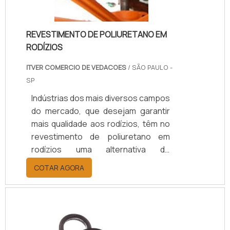
qualidade, é .
REVESTIMENTO DE POLIURETANO EM
RODÍZIOS
ITVER COMERCIO DE VEDACOES
/ SÃO PAULO -
SP
Indústrias dos mais diversos campos
do mercado, que desejam garantir
mais qualidade aos rodízios, têm no
revestimento de poliuretano em
rodízios uma alternativa de
investimento assertiva, pois ele é
COTAR AGORA
tolerante a variados fatores, entre
eles: Ragos; Compressão; Ozônio;
Peso.Por ser capacitado para
suportar peso elevado, o
revestimento de poliuretano