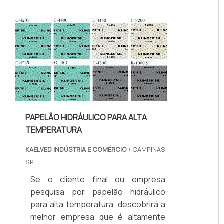
Quando o tema é juntas de teflon
temperatura, com os colaboradores
da kaelved obterá excelente custo-
benefício com assessoria técnica
especializada.UM POUCO MAIS
SOBRE JUNTAS DE TEFLON
TEMPERA...
PAPELÃO HIDRÁULICO PARA ALTA
TEMPERATURA
KAELVED INDÚSTRIA E COMÉRCIO
/ CAMPINAS -
SP
Se o cliente final ou empresa
pesquisa por papelão hidráulico
para alta temperatura, descobrirá a
melhor empresa que é altamente