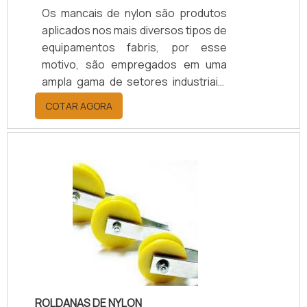
Os mancais de nylon são produtos
aplicados nos mais diversos tipos de
equipamentos fabris, por esse
motivo, são empregados em uma
ampla gama de setores industriais,
entre eles: Mineradoras; Papel e
COTAR AGORA
celulose; Automobilísticas;
Indústrias de máquinas
transportadoras.Esse tipo de
mancal tem a função de tolerar o
peso dos maquinários, o que faz
dele um acessório de alta
necessidade no campo fabril, que
com a utilização melhora a qualidade
dos equipamentos, facilitando assim
os processos produtivos.O.
ROLDANAS DE NYLON