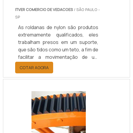
ITVER COMERCIO DE VEDACOES
/ SÃO PAULO -
SP
As roldanas de nylon são produtos
extremamente qualificados, eles
trabalham presos em um suporte,
que são tidos como um teto, a fim de
facilitar a movimentação de um
objeto para elevá-lo ou até mesmo
COTAR AGORA
mudar a sua direção. O produto
pode ser encontrado nos mais
diversos pontos de vendas, assim
ele é capaz de atender diversos
clientes que procuram por uma
roldana com qualidade e excelência.
Vantagens e benefícios em contar
com as roldanas Para que seja
possível adquirir um material de