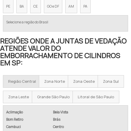
PE
BA
CE
GO e DF
AM
PA
Selecione a região do Brasil
REGIÕES ONDE A JUNTAS DE VEDAÇÃO
ATENDE VALOR DO
EMBORRACHAMENTO DE CILINDROS
EM SP:
Região Central
Zona Norte
Zona Oeste
Zona Sul
Zona Leste
Grande São Paulo
Litoral de São Paulo
Aclimação
Bela Vista
Bom Retiro
Brás
Cambuci
Centro