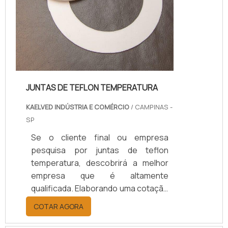
JUNTAS DE TEFLON TEMPERATURA
KAELVED INDÚSTRIA E COMÉRCIO
/ CAMPINAS -
SP
Se o cliente final ou empresa
pesquisa por juntas de teflon
temperatura, descobrirá a melhor
empresa que é altamente
qualificada. Elaborando uma cotação
por meio da plataforma e
COTAR AGORA
descobrindo a melhor referência do
mercado.Sim, aqui é o lugar certo!