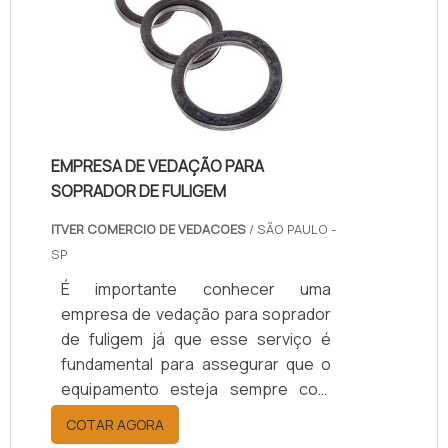
confere mais segurança aos
rodízios, o que consequentemente
melhora a qualidade dos
procedimentos produtivos fabris.
Ademais, ele é maleável, o que to.
EMPRESA DE VEDAÇÃO PARA
SOPRADOR DE FULIGEM
ITVER COMERCIO DE VEDACOES
/ SÃO PAULO -
SP
É importante conhecer uma
empresa de vedação para soprador
de fuligem já que esse serviço é
fundamental para assegurar que o
equipamento esteja sempre com
bom funcionamento e atuando com
COTAR AGORA
ótimo desenvolvimento, para que a