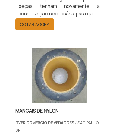
peças tenham novamente a
conservação necessária para que o
funcionamento das máquinas
COTAR AGORA
industriais tenha mais eficiência e
um grande desempenho.
INFORMAÇÕES ADICIONAIS DO
SERVIÇOAs engrenagens são
fundamentais nos sistemas de
variação e inversão de movimento,
elas têm a função principal de
garantir a redução considerável na
transmissão de máquinas
motorizadas, garantindo qualidade
nas características mecânicas,.
MANCAIS DE NYLON
ITVER COMERCIO DE VEDACOES
/ SÃO PAULO -
SP