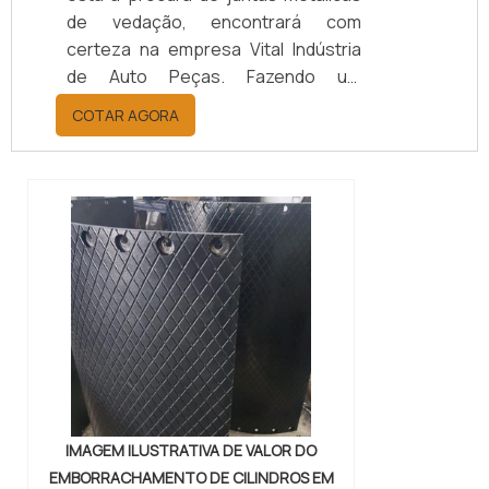
de vedação, encontrará com
certeza na empresa Vital Indústria
de Auto Peças. Fazendo um
orçamento por meio da maior
COTAR AGORA
empresa da área, é possível achar a
sofisticação, qualidade e preço
justo em um só lugar.Quando a
questão é juntas metálicas de
vedação, com a melhor mão de obra
da Vital Indústria de Auto Peças, o
cliente receberá ótima qualidade
com responsabilidade ambient...
IMAGEM ILUSTRATIVA DE VALOR DO
EMBORRACHAMENTO DE CILINDROS EM