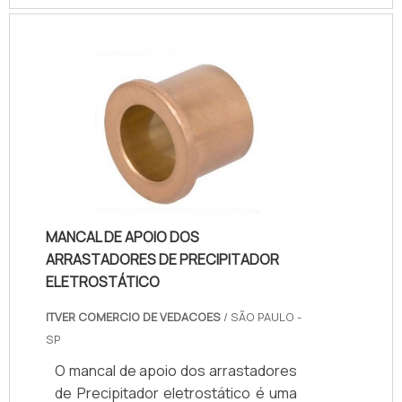
produtividade seja a maior possível.
O soprador de fuligem é um
equipamento responsável por
garantir uma excelente passagem
de vapor, já que essa é a forma mais
recomendada para garantir que a
eficiência dos projetos que
precisam de bocais para limpeza
das superfícies do tubo de.
MANCAL DE APOIO DOS
ARRASTADORES DE PRECIPITADOR
ELETROSTÁTICO
ITVER COMERCIO DE VEDACOES
/ SÃO PAULO -
SP
O mancal de apoio dos arrastadores
de Precipitador eletrostático é uma