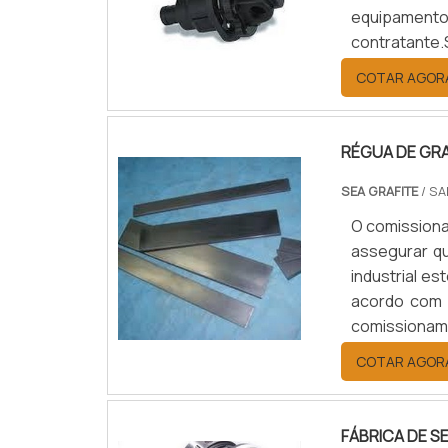
equipament
contrata
EMPREENDIM
COTAR AGOR
empreendime
expansão, m
RÉGUA DE GRA
SEA GRAFITE
/ SA
O comission
assegurar q
industrial e
acordo com a
comissionam
a unidades 
COTAR AGOR
ou ajuste.
uma empres.
FÁBRICA DE S