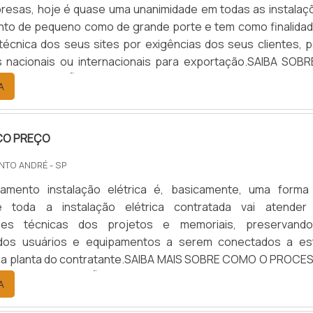
resas, hoje é quase uma unanimidade em todas as instalaç
tanto de pequeno como de grande porte e tem como finalidad
 técnica dos seus sites por exigências dos seus clientes, p
s nacionais ou internacionais para exportação.SAIBA SOBR
 PRESERVAÇÃO E QUALIDADEO processo é, na realidade, 
A
ntir que toda a instalação elétrica contratada vai aten.
CO PREÇO
NTO ANDRÉ - SP
amento instalação elétrica é, basicamente, uma forma
e toda a instalação elétrica contratada vai atender
ções técnicas dos projetos e memoriais, preservand
 dos usuários e equipamentos a serem conectados a es
 na planta do contratante.SAIBA MAIS SOBRE COMO O PROCE
VERSAS APLICAÇÕESO comissionamento pode ser aplic
A
os empreendimentos quanto a unidades e sistemas existen
 de expansão, moderniz.