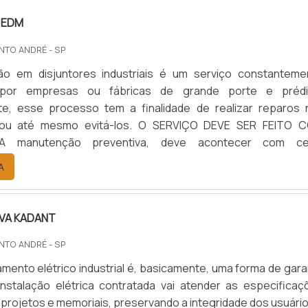
 EDM
NTO ANDRÉ - SP
o em disjuntores industriais é um serviço constanteme
o por empresas ou fábricas de grande porte e prédi
nte, esse processo tem a finalidade de realizar reparos 
s ou até mesmo evitá-los. O SERVIÇO DEVE SER FEITO 
A manutenção preventiva, deve acontecer com ce
o que gera a diminuição do risco de problemas maiores além
A
 mais acessível para os clientes. Já a manutenção correti
pre que os di.
IVA KADANT
NTO ANDRÉ - SP
mento elétrico industrial é, basicamente, uma forma de gara
nstalação elétrica contratada vai atender as especificaç
 projetos e memoriais, preservando a integridade dos usuári