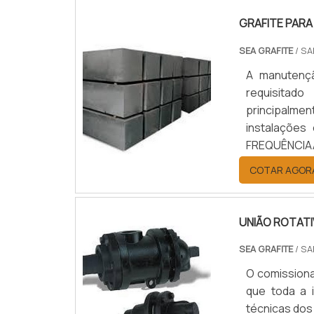
GRAFITE PARA
SEA GRAFITE
/ SA
A manutençã
requisitad
principalme
instalaçõe
FREQUÊNCIA
frequência, 
COTAR AGOR
ter um custo
acontece sem
UNIÃO ROTAT
SEA GRAFITE
/ SA
O comissiona
que toda a i
técnicas dos