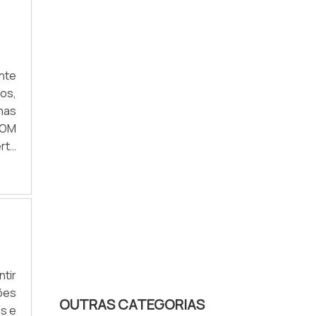
nte
os,
nas
COM
rta
 de
va,
ntir
ões
OUTRAS CATEGORIAS
os e