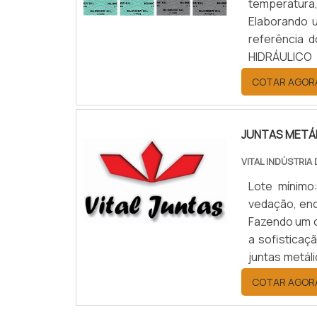
temperatura
Elaborando 
referência
HIDRÁULICO
hidráulico 
COTAR AGOR
empresa com 
JUNTAS METÁ
VITAL INDÚSTRIA
Lote mínimo
vedação, enc
Fazendo um o
a sofisticaç
juntas metál
Auto Peças,
COTAR AGOR
ambient...