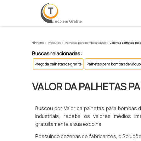
Home »
Produtos »
Palhetas para Bomba a Vácuo »
Valor da palhetas par
Buscas relacionadas:
Preço da palhetas de grafite
Palhetas para bombas de vácuo
VALOR DA PALHETAS P
Buscou por Valor da palhetas para bombas 
Industriais, receba os valores médios
gratuitamente a sua escolha
Possuindo dezenas de fabricantes, o Soluções 