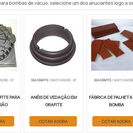
para bombas de vácuo, selecione um dos anuciantes logo a se
NDRÉ - SP
SEA GRAFITE
/ SANTO ANDRÉ - SP
SEA GRAFITE
/ SANTO ANDRÉ 
FITE PARA
ANÉIS DE VEDAÇÃO EM
FÁBRICA DE PALHETA
SÃO
GRAFITE
BOMBA
RA
COTAR AGORA
COTAR AGORA