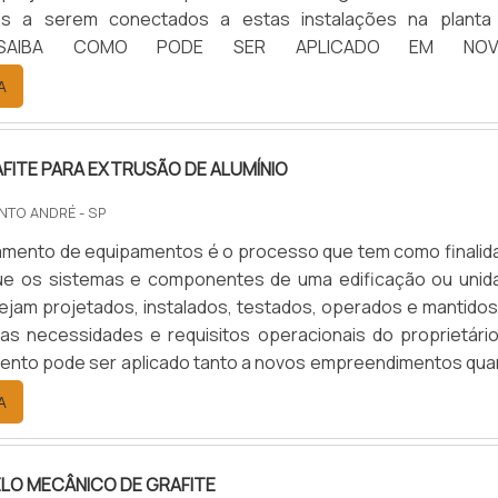
os a serem conectados a estas instalações na planta
nte.SAIBA COMO PODE SER APLICADO EM NOV
ENTOSO comissionamento pode ser aplicado tanto a no
A
ntos quanto a unidades e sistemas existentes em processo
odernização ou.
FITE PARA EXTRUSÃO DE ALUMÍNIO
NTO ANDRÉ - SP
amento de equipamentos é o processo que tem como finalid
ue os sistemas e componentes de uma edificação ou unid
stejam projetados, instalados, testados, operados e mantido
s necessidades e requisitos operacionais do proprietário
ento pode ser aplicado tanto a novos empreendimentos qua
e sistemas existentes em processo de expansão, moderniza
A
SAIBA COMO O PRODUTO GARANTE UM BOM DESEMPENHO
ELO MECÂNICO DE GRAFITE