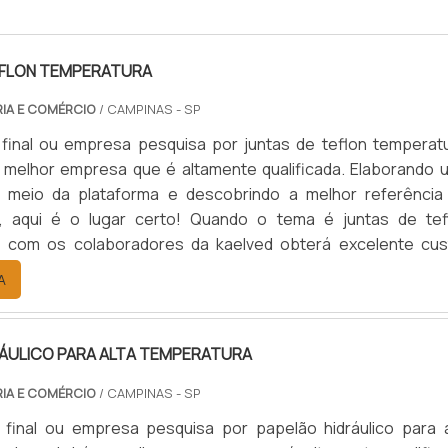
EFLON TEMPERATURA
RIA E COMÉRCIO
/ CAMPINAS - SP
 final ou empresa pesquisa por juntas de teflon temperatu
 melhor empresa que é altamente qualificada. Elaborando 
 meio da plataforma e descobrindo a melhor referência
, aqui é o lugar certo! Quando o tema é juntas de tef
, com os colaboradores da kaelved obterá excelente cus
om assessoria técnica especializada.UM POUCO MAIS SO
A
EFLON TEMPERA...
RÁULICO PARA ALTA TEMPERATURA
RIA E COMÉRCIO
/ CAMPINAS - SP
 final ou empresa pesquisa por papelão hidráulico para a