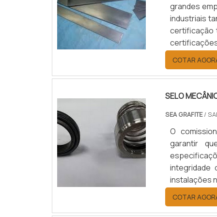
grandes emp
industriais 
certificação
certificaçõe
GARANTIA DE
COTAR AGOR
forma de gara
SELO MECÂNI
SEA GRAFITE
/ SA
O comission
garantir qu
especifica
integridade
instalações
OFERECE DI
COTAR AGOR
tanto a nov
em processo