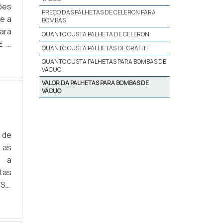
ões
PREÇO DAS PALHETAS DE CELERON PARA
e a
BOMBAS
ara
QUANTO CUSTA PALHETA DE CELERON
E A
QUANTO CUSTA PALHETAS DE GRAFITE
uma
QUANTO CUSTA PALHETAS PARA BOMBAS DE
VÁCUO
VALOR DA PALHETAS PARA BOMBAS DE
VÁCUO
 de
 as
o a
tas
SSO
ado
tes