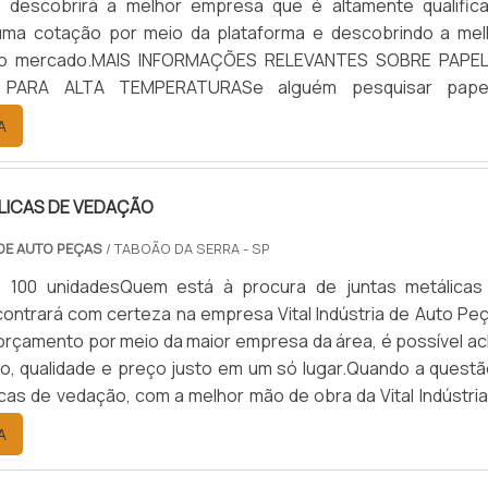
, descobrirá a melhor empresa que é altamente qualifica
uma cotação por meio da plataforma e descobrindo a mel
 do mercado.MAIS INFORMAÇÕES RELEVANTES SOBRE PAPE
 PARA ALTA TEMPERATURASe alguém pesquisar pape
para alta temperatura encontra na internet a kaelved. 
A
alto know-how em laudos ...
LICAS DE VEDAÇÃO
 DE AUTO PEÇAS
/ TABOÃO DA SERRA - SP
: 100 unidadesQuem está à procura de juntas metálicas
ontrará com certeza na empresa Vital Indústria de Auto Peç
rçamento por meio da maior empresa da área, é possível ac
ão, qualidade e preço justo em um só lugar.Quando a questã
icas de vedação, com a melhor mão de obra da Vital Indústri
 o cliente receberá ótima qualidade com responsabilid
A