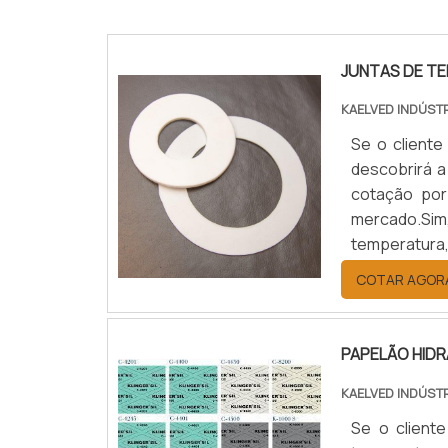
JUNTAS DE T
KAELVED INDÚST
Se o cliente
descobrirá a
cotação por
mercado.Sim
temperatura
benefício c
COTAR AGOR
JUNTAS DE T
PAPELÃO HID
KAELVED INDÚST
Se o cliente