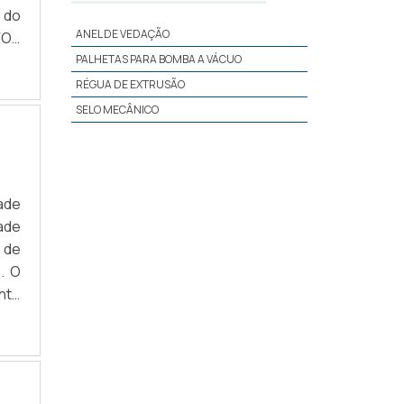
 do
ANEL DE VEDAÇÃO
OS
vos
PALHETAS PARA BOMBA A VÁCUO
 de
RÉGUA DE EXTRUSÃO
SELO MECÂNICO
ade
ade
s de
. O
nto
ção
Com