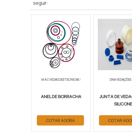
seguir:
M A C VEDACOES TECNICAS
/
DNA VEDAÇÕES
ANEL DE BORRACHA
JUNTA DE VED
SILICON
COTAR AGORA
COTAR AGO