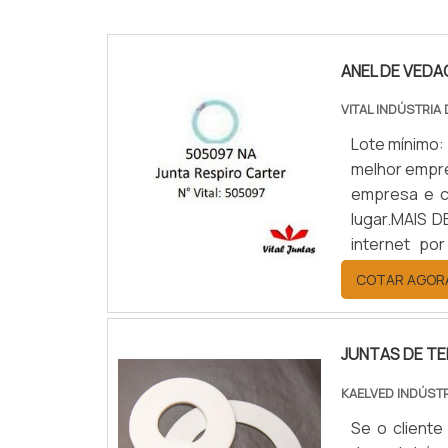
ANEL DE VED
VITAL INDÚSTRIA
Lote mínimo:
melhor empr
empresa e c
lugar.MAIS
internet po
segurança, a
COTAR AGOR
seu escopo ar
JUNTAS DE T
KAELVED INDÚST
Se o cliente