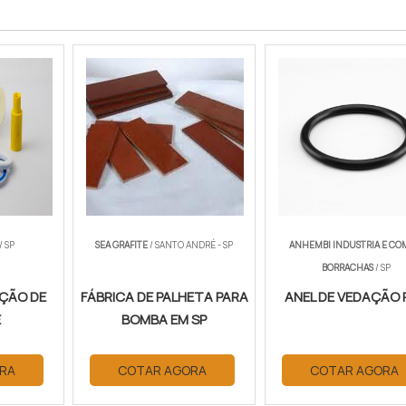
/ SP
SEA GRAFITE
/ SANTO ANDRÉ - SP
ANHEMBI INDUSTRIA E CO
BORRACHAS
/ SP
AÇÃO DE
FÁBRICA DE PALHETA PARA
ANEL DE VEDAÇÃO 
E
BOMBA EM SP
RA
COTAR AGORA
COTAR AGORA