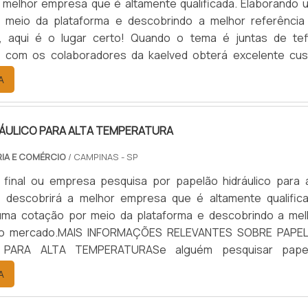
 melhor empresa que é altamente qualificada. Elaborando 
 meio da plataforma e descobrindo a melhor referência
, aqui é o lugar certo! Quando o tema é juntas de tef
, com os colaboradores da kaelved obterá excelente cus
om assessoria técnica especializada.UM POUCO MAIS SO
A
EFLON TEMPERA...
RÁULICO PARA ALTA TEMPERATURA
RIA E COMÉRCIO
/ CAMPINAS - SP
 final ou empresa pesquisa por papelão hidráulico para a
, descobrirá a melhor empresa que é altamente qualifica
uma cotação por meio da plataforma e descobrindo a mel
 do mercado.MAIS INFORMAÇÕES RELEVANTES SOBRE PAPE
 PARA ALTA TEMPERATURASe alguém pesquisar pape
para alta temperatura encontra na internet a kaelved. 
A
alto know-how em laudos ...