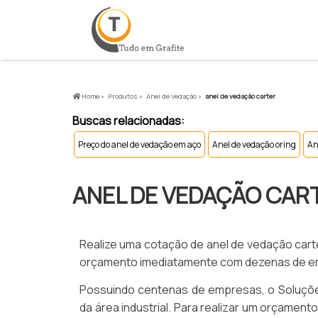
Home »
Produtos »
Anel de Vedação »
anel de vedação carter
Buscas relacionadas:
Preço do anel de vedação em aço
Anel de vedação oring
An
ANEL DE VEDAÇÃO CAR
Realize uma cotação de anel de vedação carter
orçamento imediatamente com dezenas de empr
Possuindo centenas de empresas, o Soluções
da área industrial. Para realizar um orçament