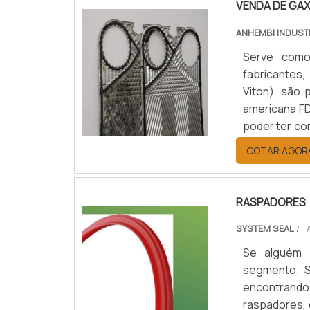
VENDA DE GA
Peças é uma
pressão do 
segmento de 
comprimindo-
ANHEMBI INDUST
tudo que há
Serve como
cliente.GAR
fabricantes
Peças existe
Viton), são peças técnicas, atóxicas que atendem as normas alemã DIN e
para indústri
americana FD
novidades em
poder ter co
borracha co
químicos com
profissionai
COTAR AGOR
modernos, qu
é uma empre
seriedade e
RASPADORES
ponta.
SYSTEM SEAL
/ T
Se alguém 
segmento. S
encontrando
raspadores, 