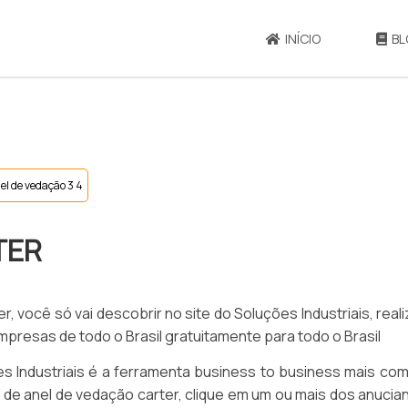
INÍCIO
BL
el de vedação 3 4
TER
, você só vai descobrir no site do Soluções Industriais, real
esas de todo o Brasil gratuitamente para todo o Brasil
 Industriais é a ferramenta business to business mais com
o de anel de vedação carter, clique em um ou mais dos anucia