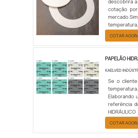
descobrirá a
cotação por
mercado.Sim
temperatura
benefício c
COTAR AGOR
JUNTAS DE T
PAPELÃO HID
KAELVED INDÚST
Se o cliente
temperatura
Elaborando 
referência
HIDRÁULICO
hidráulico 
COTAR AGOR
empresa com 