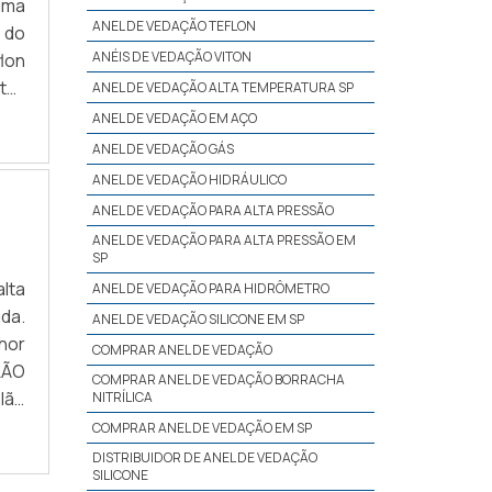
uma
ANEL DE VEDAÇÃO TEFLON
 do
ANÉIS DE VEDAÇÃO VITON
lon
to-
ANEL DE VEDAÇÃO ALTA TEMPERATURA SP
BRE
ANEL DE VEDAÇÃO EM AÇO
ANEL DE VEDAÇÃO GÁS
ANEL DE VEDAÇÃO HIDRÁULICO
ANEL DE VEDAÇÃO PARA ALTA PRESSÃO
ANEL DE VEDAÇÃO PARA ALTA PRESSÃO EM
SP
lta
ANEL DE VEDAÇÃO PARA HIDRÔMETRO
da.
ANEL DE VEDAÇÃO SILICONE EM SP
hor
COMPRAR ANEL DE VEDAÇÃO
LÃO
COMPRAR ANEL DE VEDAÇÃO BORRACHA
lão
NITRÍLICA
Uma
COMPRAR ANEL DE VEDAÇÃO EM SP
DISTRIBUIDOR DE ANEL DE VEDAÇÃO
SILICONE