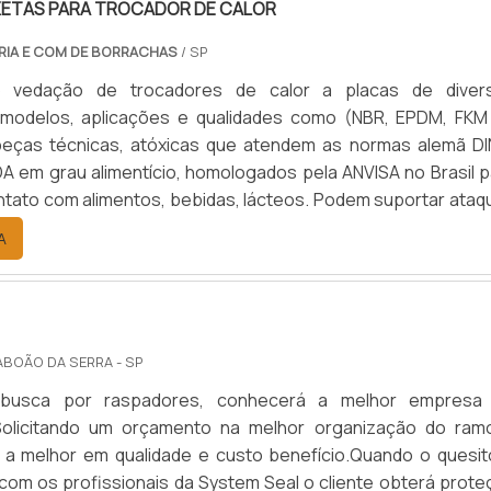
XETAS PARA TROCADOR DE CALOR
 empresa comprometida com seus serviços quando se fala
fluído exercido sobre o anel faz com que ele deforme-
indústria de juntas e arruelas diversas. O objetivo é garan
o contra a extremidade oposta à ranhura, vedando o sistema
RIA E COM DE BORRACHAS
/ SP
 de mais atual para garantir a qualidade final para c
 vedação de trocadores de calor a placas de diver
ANTIA DE QUALIDADE COMPROVADANa Vital Indústria de A
, modelos, aplicações e qualidades como (NBR, EPDM, FKM
m as melhores condições para quem deseja achar o que prec
a de juntas e arruelas diversas. Sempre de olho no mercado, 
A em grau alimentício, homologados pela ANVISA no Brasil p
 itens como kit reparo compressor de suspensão a ar e anel
ntato com alimentos, bebidas, lácteos. Podem suportar ataq
m ótima qualidade e proteção.A empresa conta com um time
o ácido, amônia e temperaturas de -40ºC até 180ºC.
s qualificados para o serviço, além de investir em equipame
A
e se ajustam a sua necessidade. A Vital Indústria de Auto P
sa que tem sido apontada de forma positiva no segmento p
 qualidade que garante o sucesso aos parceiros de pont
ABOÃO DA SERRA - SP
busca por raspadores, conhecerá a melhor empresa
olicitando um orçamento na melhor organização do ram
 a melhor em qualidade e custo benefício.Quando o quesit
com os profissionais da System Seal o cliente obterá prote