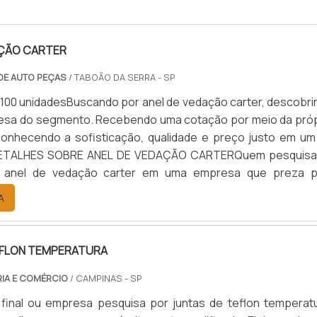
AÇÃO CARTER
 DE AUTO PEÇAS
/ TABOÃO DA SERRA - SP
 100 unidadesBuscando por anel de vedação carter, descobrir
esa do segmento. Recebendo uma cotação por meio da próp
onhecendo a sofisticação, qualidade e preço justo em um
 DETALHES SOBRE ANEL DE VEDAÇÃO CARTERQuem pesquisa
r anel de vedação carter em uma empresa que preza p
cha o site da Vital Indústria de Auto Peças. A empresa tem
A
ruelas ...
EFLON TEMPERATURA
RIA E COMÉRCIO
/ CAMPINAS - SP
 final ou empresa pesquisa por juntas de teflon temperatu