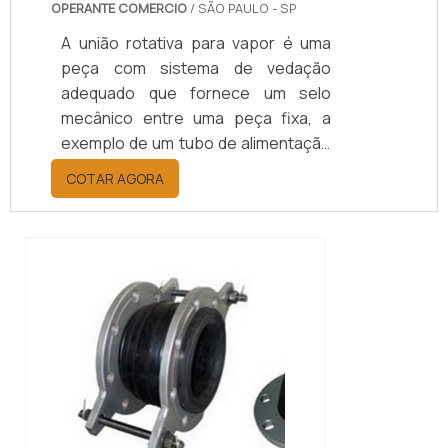
OPERANTE COMERCIO
/ SÃO PAULO - SP
A união rotativa para vapor é uma
peça com sistema de vedação
adequado que fornece um selo
mecânico entre uma peça fixa, a
exemplo de um tubo de alimentação
estacionário, e uma outra rotativa,
COTAR AGORA
como um tambor ou cilindro
giratório, permitindo a transferência
do vapor, ou seja, possibilitando que
o meio entre ou saia durante a
rotação dos dispositivos.MAIS
INFORMAÇÕES SOBRE O PRODUTOA
união rotativa para vapor preço
justo pode ser instala...