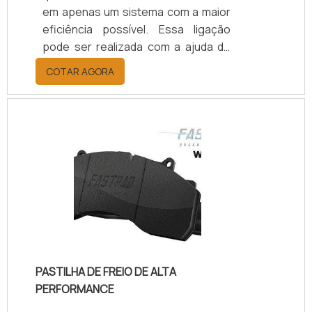
em apenas um sistema com a maior
eficiência possível. Essa ligação
pode ser realizada com a ajuda de
parafusos que são responsáveis
COTAR AGORA
por manter a junção de forma firme
e segura.O material que é utilizado
no produto também é importante.
Nesse caso, ele é inoxidável, ou
seja, não sofre com a corrosão e
também se destaca por oferecer
uma ótima resistência a
temperaturas, choques mecânicos
e contato com elementos químicos.
O materi.
PASTILHA DE FREIO DE ALTA
PERFORMANCE