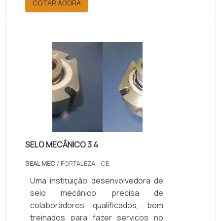
COTAR AGORA
desenvolvimento seguro dos
processos industriais.Com a alta
procura, os fornecedores começam
a desenvolver modelos e estruturas
diversas, com características que
mais se adequam ao consumidor e
proporcionem vantagens de uso e
segurança na aplicação.É muito
importante que o cliente, antes de
realizar a compra .
SELO MECÂNICO 3 4
SEAL MEC
/ FORTALEZA - CE
Uma instituição desenvolvedora de
selo mecânico precisa de
colaboradores qualificados, bem
treinados para fazer serviços no