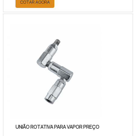
COTAR AGORA
como um tambor ou cilindro
giratório, permitindo a transferência
do vapor, ou seja, possibilitando que
o meio entre ou saia durante a
rotação dos dispositivos.MAIS
SOBRE OS MODELOS DO PRODUTOA
união rotativa pode ser instalada no
final de um eixo ...
UNIÃO ROTATIVA PARA VAPOR PREÇO