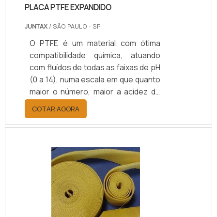
PLACA PTFE EXPANDIDO
JUNTAX
/ SÃO PAULO - SP
O PTFE é um material com ótima
compatibilidade química, atuando
com fluídos de todas as faixas de pH
(0 a 14), numa escala em que quanto
maior o número, maior a acidez do
líquido.A placa PTFE expandido é um
COTAR AGORA
produto indicado para vedações
severas, mesmo em sistemas com
flanges desgastadas pelo tempo ou
com superfícies variadas – peças
com fissuras e furos, por exemplo.
O seu uso também é recomendado
para a proteção de materiais
frágeis, como vidro, cerâmicas,
entre outros.Vantagens de conta.