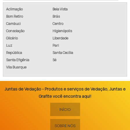
Aclimação
Bela Vista
Bom Retiro
Brás
Cambuci
Centro
Consolação
Higienópolis
Glicério
Liberdade
Luz
Pari
República
Santa Cecília
Santa Efigênia
Sé
Vila Buarque
Juntas de Vedação - Produtos e serviços de Vedação, Juntas e
Grafite você encontra aqui!
INÍCIO
SOBRE NÓS