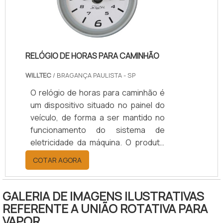
acordo com a necessidade de cada
cliente. Versátil, sem amianto em .
RELÓGIO DE HORAS PARA CAMINHÃO
WILLTEC
/ BRAGANÇA PAULISTA - SP
O relógio de horas para caminhão é
um dispositivo situado no painel do
veículo, de forma a ser mantido no
funcionamento do sistema de
eletricidade da máquina. O produto
também é conhecido como
COTAR AGORA
totalizador de horas ou ainda
horímetro, registra a quantidade de
horas de funcionamento do motor.
GALERIA DE IMAGENS ILUSTRATIVAS
Dessa forma, o marcador
REFERENTE A UNIÃO ROTATIVA PARA
desempenha a função necessária e
VAPOR