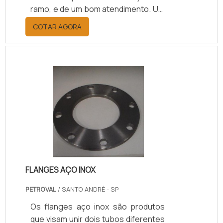
ramo, e de um bom atendimento. Um
dos selos que é oferecido pelas
COTAR AGORA
fornecedoras é o selo mecânico 3 4,
que serve para vedar e evitar que
exista algum vazamento nos
maquinários.Os selos podem ser
encontrados em diversos tamanhos
e modelos, para atender as
necessidades de cada maquinário da
maneira mais adequada possível.
Instalado entre o eixo móvel
(rotativo) e a carcaça fix.
FLANGES AÇO INOX
PETROVAL
/ SANTO ANDRÉ - SP
Os flanges aço inox são produtos
que visam unir dois tubos diferentes