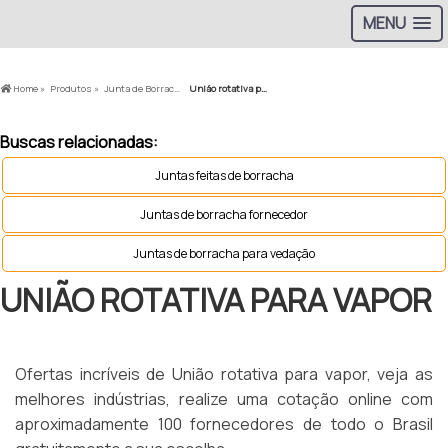
MENU
Home »
Produtos »
Junta de Borracha »
União rotativa para vapor
Buscas relacionadas:
Juntas feitas de borracha
Juntas de borracha fornecedor
Juntas de borracha para vedação
UNIÃO ROTATIVA PARA VAPOR
Ofertas incríveis de União rotativa para vapor, veja as
melhores indústrias, realize uma cotação online com
aproximadamente 100 fornecedores de todo o Brasil