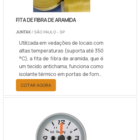
FITA DE FIBRA DE ARAMIDA
JUNTAX
/ SÃO PAULO - SP
Utilizada em vedações de locais com
altas temperaturas (suporta até 350
°C), a fita de fibra de aramida, que é
um tecido antichama, funciona como
isolante térmico em portas de forno,
estufas, tubulações, chaminés,
COTAR AGORA
cabos elétricos, mangueiras,
escapamentos, entre outros
ambientes e materiais
quentes.Utilidade apresentada pelo
produtoGeralmente, a fita de fibra é
vendida em rolos de 25m a 30m, mas
as suas dimensões podem variar de