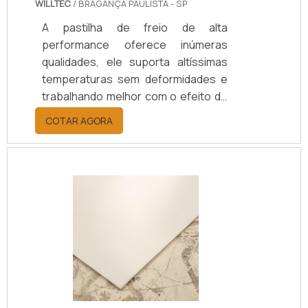
WILLTEC
/ BRAGANÇA PAULISTA - SP
A pastilha de freio de alta
performance oferece inúmeras
qualidades, ele suporta altíssimas
temperaturas sem deformidades e
trabalhando melhor com o efeito de
fading, que é a perda de eficiência
COTAR AGORA
do freio quando utilizado por um
tempo prolongado. É importante
ressaltar que no Brasil, existem
poucos fabricantes deste modelo
de pastilhas de freio cerâmica,
geralmente produzidas em material
cerâmico de alta
qualidade.Propriedade do
equipamento Sua modernidade
permite eficiência quase total; Não
abso.