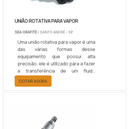
UNIÃO ROTATIVA PARA VAPOR
SEA GRAFITE
/ SANTO ANDRÉ - SP
Uma união rotativa para vapor é uma
das várias formas desse
equipamento que possui alta
precisão, ele é utilizado para a fazer
a transferência de um fluido
pertencente a uma fonte estática
COTAR AGORA
para um meio dinâmico. Ou
funcionamento fornece um selo
mecânico posicionado entre um
tubo de alimentação e um cilindro
giratório.Esse sistema permite que
o fluxo do material de transferência
do calor circule de forma livre do rolo