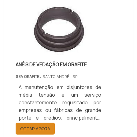
exigências dos seus clientes, para
certificações nacionais ou
internacionais para
exportação.CONHEÇA COMO O
PRODUTO GARANTE EFICIÊNCIA E
QUALIDADEO processo é,
basicamente, uma forma de garantir
que toda a instalação elétrica c.
ANÉIS DE VEDAÇÃO EM GRAFITE
SEA GRAFITE
/ SANTO ANDRÉ - SP
A manutenção em disjuntores de
média tensão é um serviço
constantemente requisitado por
empresas ou fábricas de grande
porte e prédios, principalmente,
esse processo tem a finalidade de
COTAR AGORA
realizar reparos nas instalações ou