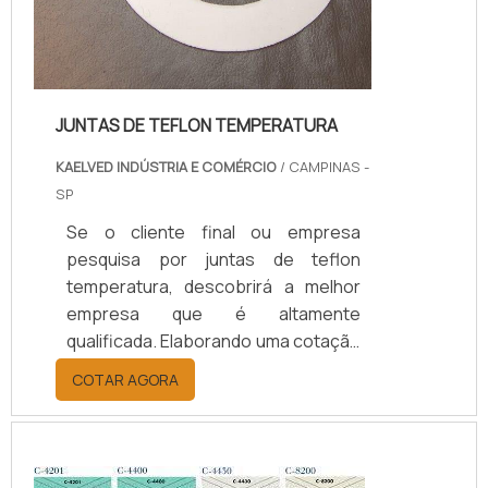
JUNTAS DE TEFLON TEMPERATURA
KAELVED INDÚSTRIA E COMÉRCIO
/ CAMPINAS -
SP
Se o cliente final ou empresa
pesquisa por juntas de teflon
temperatura, descobrirá a melhor
empresa que é altamente
qualificada. Elaborando uma cotação
por meio da plataforma e
COTAR AGORA
descobrindo a melhor referência do
mercado.Sim, aqui é o lugar certo!
Quando o tema é juntas de teflon
temperatura, com os colaboradores