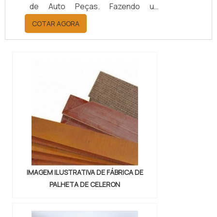
de Auto Peças. Fazendo um
orçamento por meio da maior
COTAR AGORA
empresa da área, é possível achar a
sofisticação, qualidade e preço
justo em um só lugar.Quando a
questão é juntas metálicas de
vedação, com a melhor mão de obra
da Vital Indústria de Auto Peças, o
cliente receberá ótima qualidade
com responsabilidade ambient...
IMAGEM ILUSTRATIVA DE FÁBRICA DE
PALHETA DE CELERON