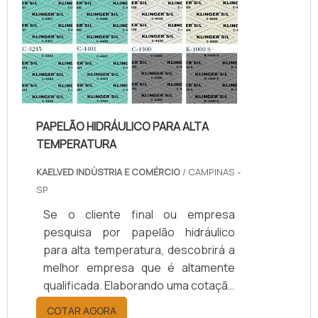
da kaelved obterá excelente custo-
benefício com assessoria técnica
especializada.UM POUCO MAIS
SOBRE JUNTAS DE TEFLON
TEMPERA...
PAPELÃO HIDRÁULICO PARA ALTA
TEMPERATURA
KAELVED INDÚSTRIA E COMÉRCIO
/ CAMPINAS -
SP
Se o cliente final ou empresa
pesquisa por papelão hidráulico
para alta temperatura, descobrirá a
melhor empresa que é altamente
qualificada. Elaborando uma cotação
por meio da plataforma e
COTAR AGORA