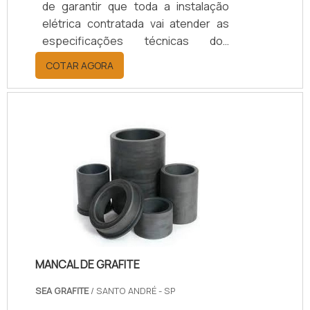
de garantir que toda a instalação
elétrica contratada vai atender as
especificações técnicas dos
projetos e memoriais, preservando
COTAR AGORA
a integridade dos usuários e
equipamentos a serem conectados
a estas instalações na planta do
contratante.SAIBA MAIS SOBRE
COMO O PROCESSO OFERECE
DIVERSAS APLICAÇÕESO
comissionamento pode ser aplicado
tanto a novos empreendimentos
quanto a unidades e sistemas
existentes em processo de
expansão, moderniz.
MANCAL DE GRAFITE
SEA GRAFITE
/ SANTO ANDRÉ - SP