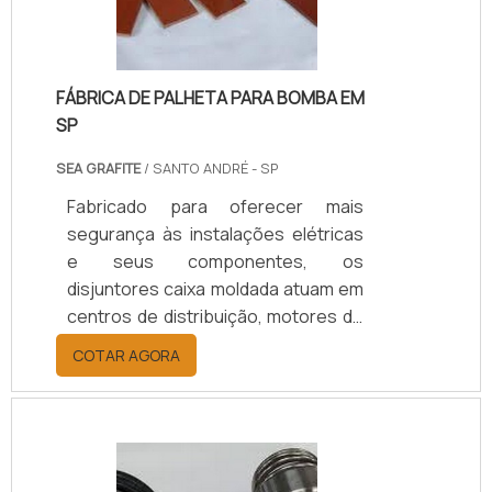
FÁBRICA DE PALHETA PARA BOMBA EM
SP
SEA GRAFITE
/ SANTO ANDRÉ - SP
Fabricado para oferecer mais
segurança às instalações elétricas
e seus componentes, os
disjuntores caixa moldada atuam em
centros de distribuição, motores de
máquinas e geradores de todos os
COTAR AGORA
tipos e potência.O PRODUTO
APRESENTA DIVERSOS
MODELOSPor ser um dispositivo
importante, a manutenção disjuntor
caixa moldada é extremamente