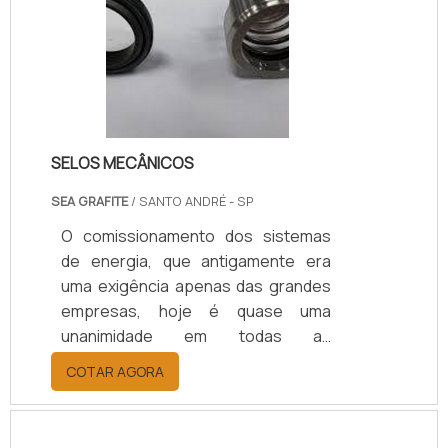
necessária, sobretudo contra
intervenções externas, como os
impactos, devido à sua estrutura
totalmente protegida, fabricada com
caixa sob medida termoplástica que
deixa.
SELOS MECÂNICOS
SEA GRAFITE
/ SANTO ANDRÉ - SP
O comissionamento dos sistemas
de energia, que antigamente era
uma exigência apenas das grandes
empresas, hoje é quase uma
unanimidade em todas as
instalações industriais tanto de
COTAR AGORA
pequeno como de grande porte e
tem como finalidade a certificação
técnica dos seus sites por