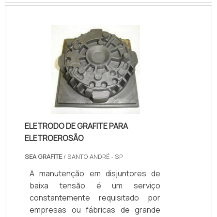
até mesmo evitá-los. CONHEÇA O
SERVIÇO DE MANUTENÇÃO É
ESSENCIALA manutenção
preventiva, deve acontecer com
certa frequência, o que gera a
diminuição do risco de problemas
maiores além de ter um custo mais
acessível para os clientes. Já a
manutenção corretiva, acontece
sempre q.
ELETRODO DE GRAFITE PARA
ELETROEROSÃO
SEA GRAFITE
/ SANTO ANDRÉ - SP
A manutenção em disjuntores de
baixa tensão é um serviço
constantemente requisitado por
empresas ou fábricas de grande