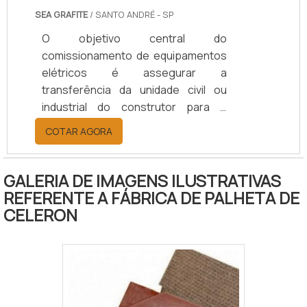
SEA GRAFITE
/ SANTO ANDRÉ - SP
O objetivo central do
comissionamento de equipamentos
elétricos é assegurar a
transferência da unidade civil ou
industrial do construtor para o
proprietário de forma ordenada e
COTAR AGORA
segura, garantindo sua
operabilidade em termos de
desempenho, confiabilidade e
GALERIA DE IMAGENS ILUSTRATIVAS
rastreabilidade de informações.
REFERENTE A FÁBRICA DE PALHETA DE
Adicionalmente, quando executado
CELERON
de forma planejada, estruturada e
eficaz, o comissionamento tende a
se configurar como um elemento
essencial para o atendimento aos
requisitos de prazos, custos,