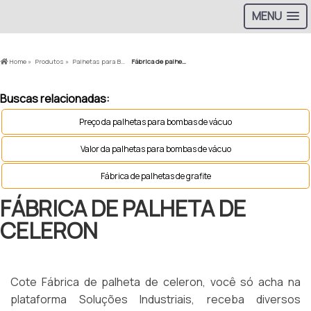
MENU
Home »
Produtos »
Palhetas para Bomba a Vácuo »
Fábrica de palheta de celeron
Buscas relacionadas:
Preço da palhetas para bombas de vácuo
Valor da palhetas para bombas de vácuo
Fábrica de palhetas de grafite
FÁBRICA DE PALHETA DE
CELERON
Cote Fábrica de palheta de celeron, você só acha na
plataforma Soluções Industriais, receba diversos