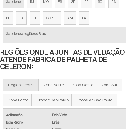
Selecione
RJ
MG
ES
SP
PR
SC
RS
PE
BA
CE
GO e DF
AM
PA
Selecione a região do Brasil
REGIÕES ONDE A JUNTAS DE VEDAÇÃO
ATENDE FÁBRICA DE PALHETA DE
CELERON:
Região Central
Zona Norte
Zona Oeste
Zona Sul
Zona Leste
Grande São Paulo
Litoral de São Paulo
Aclimação
Bela Vista
Bom Retiro
Brás