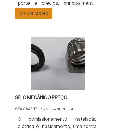
porte e prédios, principalmente,
esse processo tem a finalidade de
COTAR AGORA
realizar reparos nas instalações ou
até mesmo evitá-los. SAIBA MAIS
INFORMAÇÕES SOBRE O SERVIÇOA
manutenção preventiva, deve
acontecer com certa frequência, o
que gera a diminuição do risco de
problemas maiores além de ter um
custo mais acessível para os
clientes. Já a manutenção corretiva,
acontece sempre que os.
SELO MECÂNICO PREÇO
SEA GRAFITE
/ SANTO ANDRÉ - SP
O comissionamento instalação
elétrica é, basicamente, uma forma