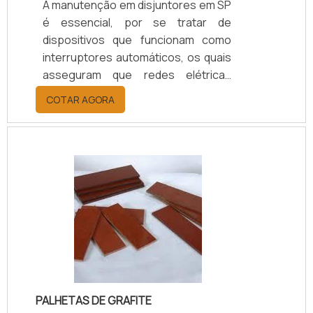
A manutenção em disjuntores em SP
é essencial, por se tratar de
dispositivos que funcionam como
interruptores automáticos, os quais
asseguram que redes elétricas
possam operar com segurança,
COTAR AGORA
sem causar danos como curtos
circuitos, quedas de corrente
elétrica ou sobrecargas. Ou seja,
todo o funcionamento do disjuntor
deve ocorrer com a máxima
exatidão, evitando qualquer tipo de
erro ou acidente elétrico.SAIBA
COMO A LIMPEZA DO DISPOSITIVO É
ESSENCIALPara manter o bom
funcionamento dos disjuntores.
PALHETAS DE GRAFITE