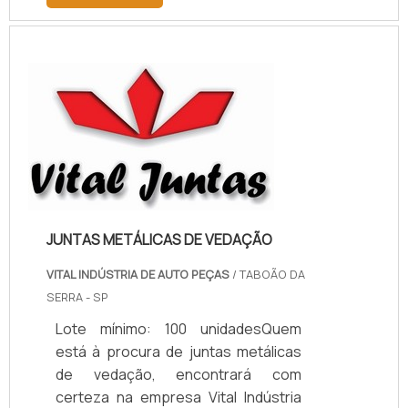
descobrindo a melhor referência do
mercado.MAIS INFORMAÇÕES
RELEVANTES SOBRE PAPELÃO
HIDRÁULICO PARA ALTA
TEMPERATURASe alguém pesquisar
papelão hidráulico para alta
temperatura encontra na internet a
kaelved. Uma empresa com alto
know-how em laudos ...
JUNTAS METÁLICAS DE VEDAÇÃO
VITAL INDÚSTRIA DE AUTO PEÇAS
/ TABOÃO DA
SERRA - SP
Lote mínimo: 100 unidadesQuem
está à procura de juntas metálicas
de vedação, encontrará com
certeza na empresa Vital Indústria