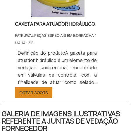
processo é possível produzir vários
concorrência pela seriedade e
tipos de fil.
qualidade que garante a melhor
experiência para parceiros novos e
GAXETA PARA ATUADOR HIDRÁULICO
antigos.
FATRUWAL PEÇAS ESPECIAIS EM BORRACHA
/
MAUÁ - SP
Definição do produtoA gaxeta para
atuador hidráulico é um elemento de
vedação unidirecional encontrado
em válvulas de controle, com a
finalidade de atuar como selador,
evitando possíveis vazamentos de
COTAR AGORA
fluídos nos processos mecânicos. A
gaxeta é recomendada para
suportar e resistir à elevadas forças
GALERIA DE IMAGENS ILUSTRATIVAS
de atuação. Usa, normalmente, óleo
REFERENTE A JUNTAS DE VEDAÇÃO
sob pressão para exercer a força
FORNECEDOR