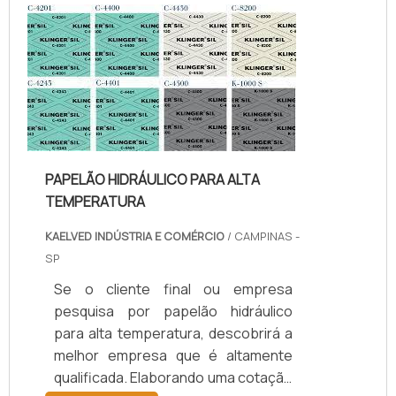
temperatura, com os colaboradores
da kaelved obterá excelente custo-
benefício com assessoria técnica
especializada.UM POUCO MAIS
SOBRE JUNTAS DE TEFLON
TEMPERA...
PAPELÃO HIDRÁULICO PARA ALTA
TEMPERATURA
KAELVED INDÚSTRIA E COMÉRCIO
/ CAMPINAS -
SP
Se o cliente final ou empresa
pesquisa por papelão hidráulico
para alta temperatura, descobrirá a
melhor empresa que é altamente
qualificada. Elaborando uma cotação