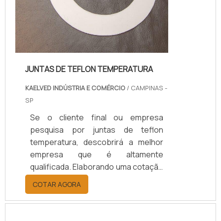
JUNTAS DE TEFLON TEMPERATURA
KAELVED INDÚSTRIA E COMÉRCIO
/ CAMPINAS -
SP
Se o cliente final ou empresa
pesquisa por juntas de teflon
temperatura, descobrirá a melhor
empresa que é altamente
qualificada. Elaborando uma cotação
por meio da plataforma e
COTAR AGORA
descobrindo a melhor referência do
mercado.Sim, aqui é o lugar certo!
Quando o tema é juntas de teflon