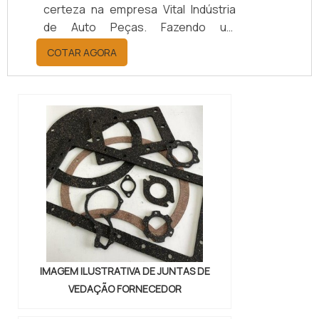
certeza na empresa Vital Indústria
de Auto Peças. Fazendo um
orçamento por meio da maior
COTAR AGORA
empresa da área, é possível achar a
sofisticação, qualidade e preço
justo em um só lugar.Quando a
questão é juntas metálicas de
vedação, com a melhor mão de obra
da Vital Indústria de Auto Peças, o
cliente receberá ótima qualidade
com responsabilidade ambient...
IMAGEM ILUSTRATIVA DE JUNTAS DE
VEDAÇÃO FORNECEDOR