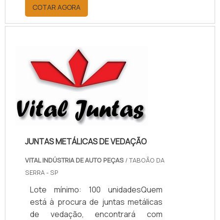
por meio da plataforma e
COTAR AGORA
descobrindo a melhor referência do
mercado.MAIS INFORMAÇÕES
RELEVANTES SOBRE PAPELÃO
HIDRÁULICO PARA ALTA
TEMPERATURASe alguém pesquisar
papelão hidráulico para alta
temperatura encontra na internet a
kaelved. Uma empresa com alto
know-how em laudos ...
JUNTAS METÁLICAS DE VEDAÇÃO
VITAL INDÚSTRIA DE AUTO PEÇAS
/ TABOÃO DA
SERRA - SP
Lote mínimo: 100 unidadesQuem
está à procura de juntas metálicas
de vedação, encontrará com