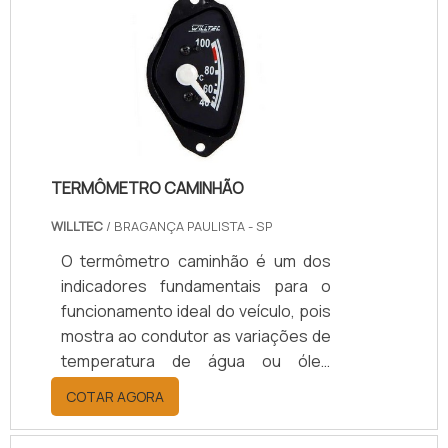
peças e motores inteiros, diversas
instituições têm alcançado ótimas
vantagens na aquisição de coxim de
borracha para motor.Coxim de
borrachaOs motores de
equipamentos que trabalham em
pátios fabris e outros segmentos.
TERMÔMETRO CAMINHÃO
WILLTEC
/ BRAGANÇA PAULISTA - SP
O termômetro caminhão é um dos
indicadores fundamentais para o
funcionamento ideal do veículo, pois
mostra ao condutor as variações de
temperatura de água ou óleo
durante o funcionamento do motor.
COTAR AGORA
O equipamento realiza o
acompanhamento ideal das funções