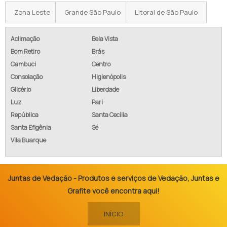
Zona Leste
Grande São Paulo
Litoral de São Paulo
Aclimação
Bela Vista
Bom Retiro
Brás
Cambuci
Centro
Consolação
Higienópolis
Glicério
Liberdade
Luz
Pari
República
Santa Cecília
Santa Efigênia
Sé
Vila Buarque
Juntas de Vedação - Produtos e serviços de Vedação, Juntas e
Grafite você encontra aqui!
INÍCIO