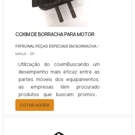
COXIM DE BORRACHA PARA MOTOR
FATRUWAL PEÇAS ESPECIAIS EM BORRACHA
/
MAUÁ - SP
Utilização do coximBuscando um
desempenho mais eficaz entre as
partes móveis dos equipamentos,
as empresas têm procurado
produtos que buscam promover
melhorias aos
COTAR AGORA
sistemas.Considerando o grande
desgaste de motores devido ao
atrito e ao elevado custo de
manutenção e substituição de