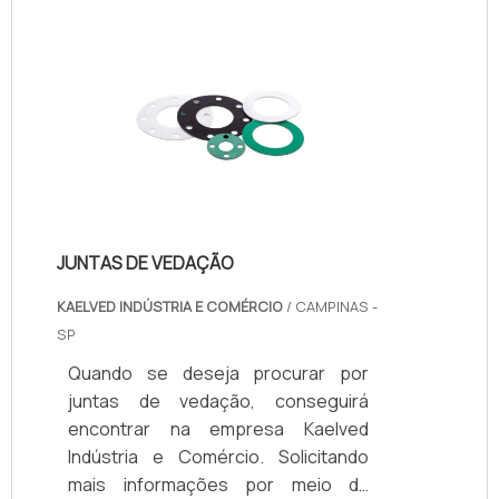
executadas pelo caminhão.É
importante ressaltar que os
caminhões são veículos que
possuem grande porte, e por isso
necessitam de forma frequente de
cuidados adequados, para que
funcionem de maneira correta e
oferecer a satisfação ideal a cada
cli.
JUNTAS DE VEDAÇÃO
KAELVED INDÚSTRIA E COMÉRCIO
/ CAMPINAS -
SP
Quando se deseja procurar por
juntas de vedação, conseguirá
encontrar na empresa Kaelved
Indústria e Comércio. Solicitando
mais informações por meio da