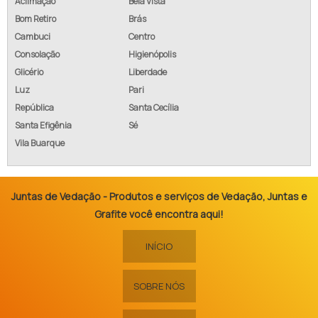
Aclimação
Bela Vista
Bom Retiro
Brás
Cambuci
Centro
Consolação
Higienópolis
Glicério
Liberdade
Luz
Pari
República
Santa Cecília
Santa Efigênia
Sé
Vila Buarque
Juntas de Vedação - Produtos e serviços de Vedação, Juntas e
Grafite você encontra aqui!
INÍCIO
SOBRE NÓS