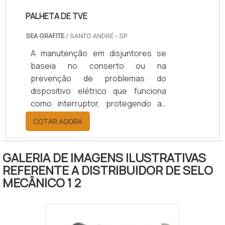
PALHETA DE TVE
SEA GRAFITE
/ SANTO ANDRÉ - SP
A manutenção em disjuntores se
baseia no conserto ou na
prevenção de problemas do
dispositivo elétrico que funciona
como interruptor, protegendo as
instalações elétricas contra danos
COTAR AGORA
gerados por sobrecargas. Ou seja,
a manutenção é requisitada
normalmente por empresas de
GALERIA DE IMAGENS ILUSTRATIVAS
grande porte, fábricas, prédios e
REFERENTE A DISTRIBUIDOR DE SELO
até mesmos clientes comuns em
MECÂNICO 1 2
residências, a fim de reparos nas
instalações ou evitá-los. CONHEÇA
OS SERVIÇOS DE PREVENÇÃO E