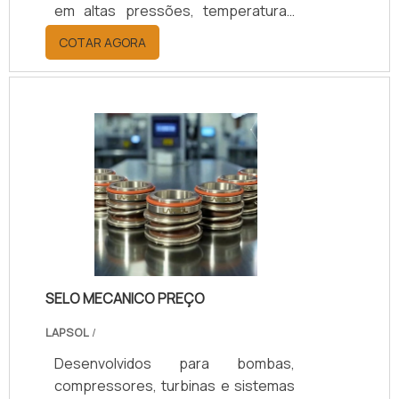
em altas pressões, temperaturas
elevadas e fluidos agressivos.
COTAR AGORA
Oferecem redução de vazamentos,
maior durabilidade e eficiência
operacional, resultando em menor
custo de manutenção e maior
segurança. Com 25 anos de
experiência, suporte técnico
especializado, certificação ISO 9001
e opções de personalização,
asseguramos o selo ideal para cada
aplicação.
SELO MECANICO PREÇO
LAPSOL
/
Desenvolvidos para bombas,
compressores, turbinas e sistemas