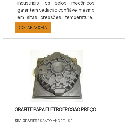
industriais, os selos mecânicos
garantem vedação confiável mesmo
em altas pressões, temperaturas
elevadas e fluidos agressivos.
COTAR AGORA
Oferecem redução de vazamentos,
maior durabilidade e eficiência
operacional, resultando em menor
custo de manutenção e maior
segurança. Com 25 anos de
experiência, suporte técnico
especializado, certificação ISO 9001
e opções de personalização,
asseguramos o selo ideal para cada
aplicação.
GRAFITE PARA ELETROEROSÃO PREÇO
SEA GRAFITE
/ SANTO ANDRÉ - SP