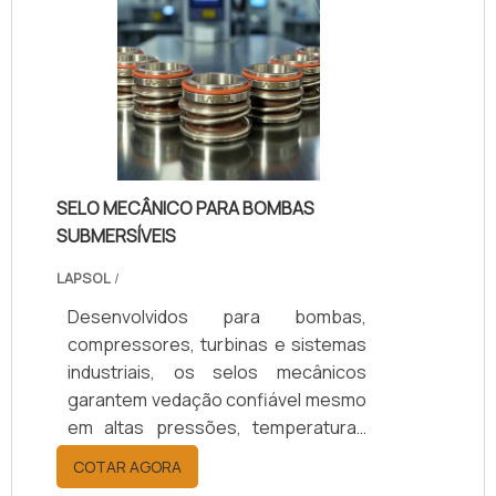
segurança. Com 25 anos de
experiência, suporte técnico
especializado, certificação ISO 9001
e opções de personalização,
asseguramos o selo ideal para cada
aplicação.
SELO MECÂNICO PARA BOMBAS
SUBMERSÍVEIS
LAPSOL
/
Desenvolvidos para bombas,
compressores, turbinas e sistemas
industriais, os selos mecânicos
garantem vedação confiável mesmo
em altas pressões, temperaturas
elevadas e fluidos agressivos.
COTAR AGORA
Oferecem redução de vazamentos,