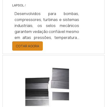
LAPSOL
/
Desenvolvidos para bombas,
compressores, turbinas e sistemas
industriais, os selos mecânicos
garantem vedação confiável mesmo
em altas pressões, temperaturas
elevadas e fluidos agressivos.
COTAR AGORA
Oferecem redução de vazamentos,
maior durabilidade e eficiência
operacional, resultando em menor
custo de manutenção e maior
segurança. Com 25 anos de
experiência, suporte técnico
especializado, certificação ISO 9001
e opções de personalização,
asseguramos o selo ideal para cada
aplicação.