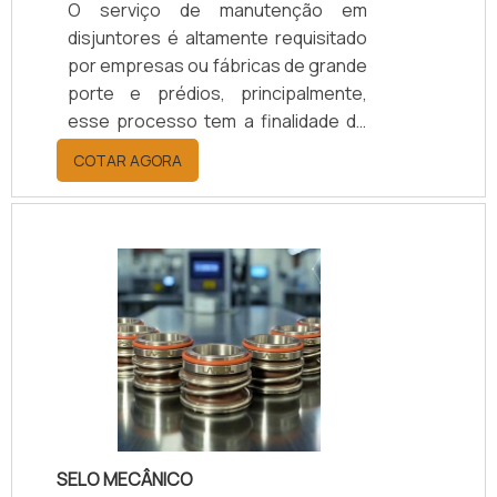
O serviço de manutenção em
disjuntores é altamente requisitado
por empresas ou fábricas de grande
porte e prédios, principalmente,
esse processo tem a finalidade de
realizar reparos nas instalações ou
COTAR AGORA
até mesmo evitá-los. SAIBA MAIS
SOBRE A GARANTIA DE QUALIDADE E
SEGURANÇAÉ importante que esse
serviço seja feito por uma empresa
experiente e conhecida, por isso o
contratante de fazer uma pesquisa
de mercado, para ter certeza que a
empresa tenha: Qualidade;
Segurança; Bom custo benefício;
Entre o.
SELO MECÂNICO