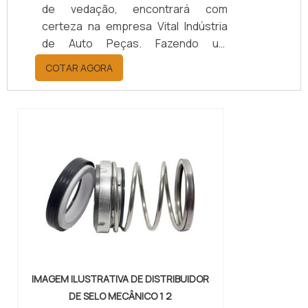
de vedação, encontrará com
certeza na empresa Vital Indústria
de Auto Peças. Fazendo um
orçamento por meio da maior
COTAR AGORA
empresa da área, é possível achar a
sofisticação, qualidade e preço
justo em um só lugar.Quando a
questão é juntas metálicas de
vedação, com a melhor mão de obra
da Vital Indústria de Auto Peças, o
cliente receberá ótima qualidade
com responsabilidade ambient...
IMAGEM ILUSTRATIVA DE DISTRIBUIDOR
DE SELO MECÂNICO 1 2