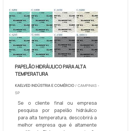
Quando o tema é juntas de teflon
temperatura, com os colaboradores
da kaelved obterá excelente custo-
benefício com assessoria técnica
especializada.UM POUCO MAIS
SOBRE JUNTAS DE TEFLON
TEMPERA...
PAPELÃO HIDRÁULICO PARA ALTA
TEMPERATURA
KAELVED INDÚSTRIA E COMÉRCIO
/ CAMPINAS -
SP
Se o cliente final ou empresa
pesquisa por papelão hidráulico
para alta temperatura, descobrirá a
melhor empresa que é altamente