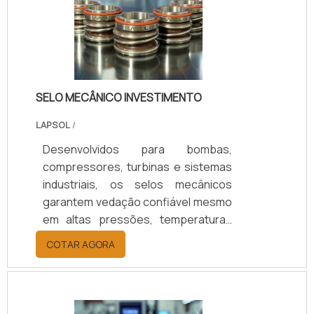
SELO MECÂNICO INVESTIMENTO
LAPSOL
/
Desenvolvidos para bombas,
compressores, turbinas e sistemas
industriais, os selos mecânicos
garantem vedação confiável mesmo
em altas pressões, temperaturas
elevadas e fluidos agressivos.
COTAR AGORA
Oferecem redução de vazamentos,
maior durabilidade e eficiência
operacional, resultando em menor
custo de manutenção e maior