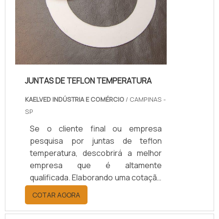
JUNTAS DE TEFLON TEMPERATURA
KAELVED INDÚSTRIA E COMÉRCIO
/ CAMPINAS -
SP
Se o cliente final ou empresa
pesquisa por juntas de teflon
temperatura, descobrirá a melhor
empresa que é altamente
qualificada. Elaborando uma cotação
por meio da plataforma e
COTAR AGORA
descobrindo a melhor referência do
mercado.Sim, aqui é o lugar certo!