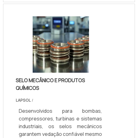
maior durabilidade e eficiência
operacional, resultando em menor
custo de manutenção e maior
segurança. Com 25 anos de
experiência, suporte técnico
especializado, certificação ISO 9001
e opções de personalização,
asseguramos o selo ideal para cada
aplicação.
SELO MECÂNICO E PRODUTOS
QUÍMICOS
LAPSOL
/
Desenvolvidos para bombas,
compressores, turbinas e sistemas
industriais, os selos mecânicos
garantem vedação confiável mesmo