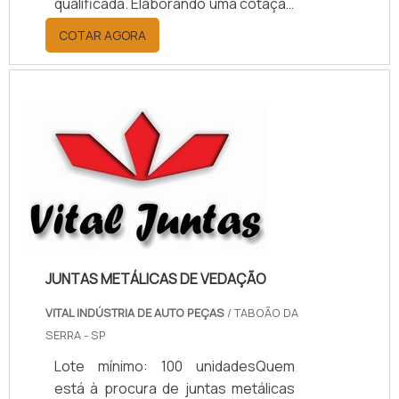
qualificada. Elaborando uma cotação
por meio da plataforma e
COTAR AGORA
descobrindo a melhor referência do
mercado.MAIS INFORMAÇÕES
RELEVANTES SOBRE PAPELÃO
HIDRÁULICO PARA ALTA
TEMPERATURASe alguém pesquisar
papelão hidráulico para alta
temperatura encontra na internet a
kaelved. Uma empresa com alto
know-how em laudos ...
JUNTAS METÁLICAS DE VEDAÇÃO
VITAL INDÚSTRIA DE AUTO PEÇAS
/ TABOÃO DA
SERRA - SP
Lote mínimo: 100 unidadesQuem
está à procura de juntas metálicas