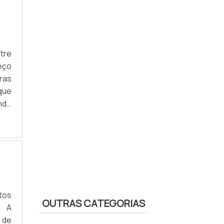
tre
eço
bras
que
nde
que
atos
OUTRAS CATEGORIAS
. A
 de