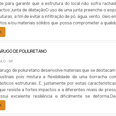
e para garantir que a estrutura do local não sofra rachad
actos.Junta de dilataçãoO uso de uma junta preenche o esp
uturas, a fim de evitar a infiltração de pó, água, vento, óleo e
tos e/ou materiais sólidos que possa comprometer a qualid
o. Uma vez que é assimilada a importância de prezar por 
A
 movimentação, é possível assegurar maior durab.
TARUGO DE POLIURETANO
ULO - SP
 tarugo de poliuretano desenvolve materiais que se destacam
ustriais pois mistura a flexibilidade de uma borracha co
ásticos estruturais. E, justamente por estas característica
ue resiste a fortes impactos e a diferentes níveis de press
ssui excelente resiliência e dificilmente se deforma.De
de ser usado em diversos maquinários de uma indústria, s
A
onente elétrico, de amortecimento ou de vedação. .