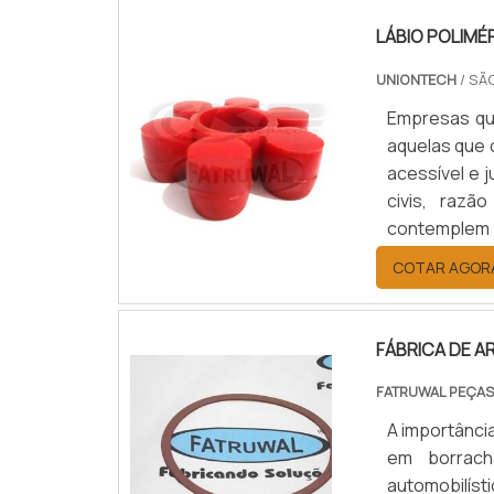
LÁBIO POLIMÉ
UNIONTECH
/ SÃ
Empresas que
aquelas que 
acessível e 
civis, raz
contemplem 
crescimento 
COTAR AGOR
atuam no seto
FÁBRICA DE 
FATRUWAL PEÇAS
A importânci
em borrach
automobilís