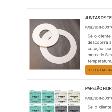
JUNTAS DE T
KAELVED INDÚST
Se o cliente
descobrirá a
cotação por
mercado.Sim
temperatura
benefício c
COTAR AGOR
JUNTAS DE T
PAPELÃO HID
KAELVED INDÚST
Se o cliente