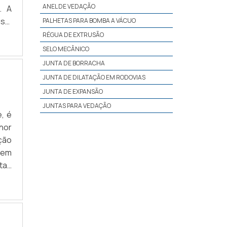
ANEL DE VEDAÇÃO
. A
sa,
PALHETAS PARA BOMBA A VÁCUO
; -
RÉGUA DE EXTRUSÃO
nte
SELO MECÂNICO
JUNTA DE BORRACHA
JUNTA DE DILATAÇÃO EM RODOVIAS
JUNTA DE EXPANSÃO
JUNTAS PARA VEDAÇÃO
, é
hor
ção
 em
tas
ing
ção