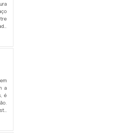
ura
aço
ntre
ade
uma
 em
m a
s, é
ão.
sta
eja