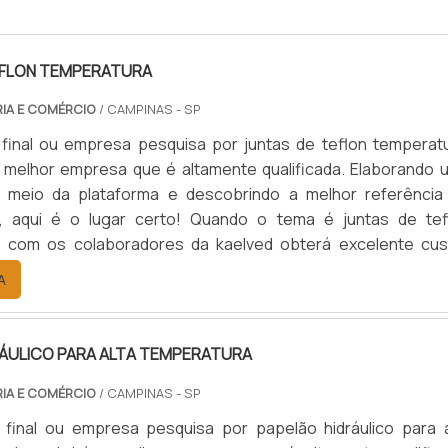
EFLON TEMPERATURA
RIA E COMÉRCIO
/ CAMPINAS - SP
 final ou empresa pesquisa por juntas de teflon temperatu
 melhor empresa que é altamente qualificada. Elaborando 
 meio da plataforma e descobrindo a melhor referência
, aqui é o lugar certo! Quando o tema é juntas de tef
, com os colaboradores da kaelved obterá excelente cus
om assessoria técnica especializada.UM POUCO MAIS SO
A
EFLON TEMPERA...
RÁULICO PARA ALTA TEMPERATURA
RIA E COMÉRCIO
/ CAMPINAS - SP
 final ou empresa pesquisa por papelão hidráulico para a