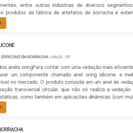
entes, entre outras indústrias de diversos segmentos
os produtos da fábrica de artefatos de borracha é exten
rretar em itens de: - Segurança; - Proteção; - Vedação
A
 de engrenagens; - Máquinas, entre outros.É importa
lidade .
LICONE
 ESPECIAIS EM BORRACHA
/ MAUÁ - SP
dos anéis oringPara contar com uma vedação mais eficiente
usar um componente chamado anel oring silicone, a mel
nível no mercado. O produto consiste em um anel de veda
seção transversal circular, que não só realiza a vedação
estáticas, como também em aplicações dinâmicas (com mui
Aplicações e vantagensCom simples instalação, o anel or
A
m componente muito versátil que realiza o processo de veda
 BORRACHA