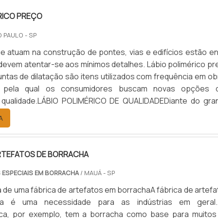
RICO PREÇO
O PAULO - SP
 atuam na construção de pontes, vias e edifícios estão en
devem atentar-se aos mínimos detalhes. Lábio polimérico pr
juntas de dilatação são itens utilizados com frequência em o
ão pela qual os consumidores buscam novas opções 
qualidade.LÁBIO POLIMÉRICO DE QUALIDADEDiante do gra
no setor da construção civil e obras públicas, as empresas 
A
r industrial responsável por desenvolver e produzir este t.
ARTEFATOS DE BORRACHA
 ESPECIAIS EM BORRACHA
/ MAUÁ - SP
a de uma fábrica de artefatos em borrachaA fábrica de artef
a é uma necessidade para as indústrias em geral
tica, por exemplo, tem a borracha como base para muitos