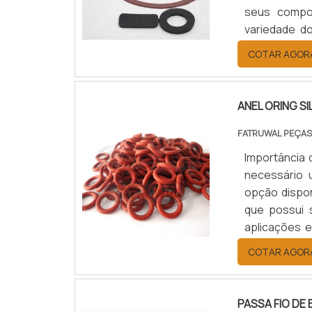
seus compon
variedade d
podendo aca
COTAR AGOR
Componentes
garantir a qua
ANEL ORING SI
FATRUWAL PEÇAS
Importância 
necessário 
opção dispo
que possui 
aplicações 
ressalvas).
COTAR AGOR
silicone é u
por .
PASSA FIO DE