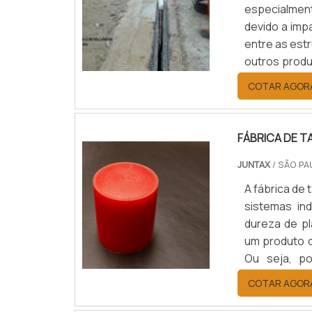
especialment
devido a imp
entre as estr
outros produ
da construçã
COTAR AGOR
boa junta de
FÁBRICA DE 
JUNTAX
/ SÃO PA
A fábrica de
sistemas ind
dureza de pl
um produto q
Ou seja, po
maneira, po
COTAR AGOR
como um comp