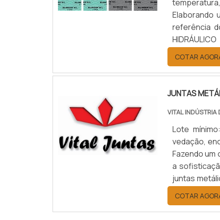
temperatura
Elaborando 
referência
HIDRÁULICO
hidráulico 
COTAR AGOR
empresa com 
JUNTAS METÁ
VITAL INDÚSTRIA
Lote mínimo
vedação, enc
Fazendo um o
a sofisticaç
juntas metál
Auto Peças,
COTAR AGOR
ambient...