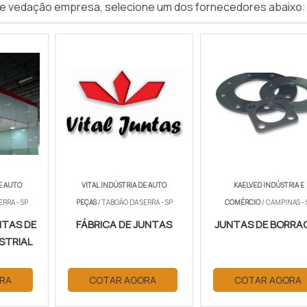
 de vedação empresa, selecione um dos fornecedores abaixo:
E AUTO
VITAL INDÚSTRIA DE AUTO
KAELVED INDÚSTRIA E
ERRA - SP
PEÇAS
/ TABOÃO DA SERRA - SP
COMÉRCIO
/ CAMPINAS - 
NTAS DE
FÁBRICA DE JUNTAS
JUNTAS DE BORRA
STRIAL
RA
COTAR AGORA
COTAR AGORA