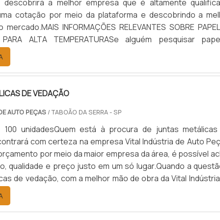
, descobrirá a melhor empresa que é altamente qualifica
uma cotação por meio da plataforma e descobrindo a mel
 do mercado.MAIS INFORMAÇÕES RELEVANTES SOBRE PAPE
 PARA ALTA TEMPERATURASe alguém pesquisar pape
para alta temperatura encontra na internet a kaelved. 
A
alto know-how em laudos ...
LICAS DE VEDAÇÃO
 DE AUTO PEÇAS
/ TABOÃO DA SERRA - SP
: 100 unidadesQuem está à procura de juntas metálicas
ontrará com certeza na empresa Vital Indústria de Auto Peç
rçamento por meio da maior empresa da área, é possível ac
ão, qualidade e preço justo em um só lugar.Quando a questã
icas de vedação, com a melhor mão de obra da Vital Indústri
 o cliente receberá ótima qualidade com responsabilid
A