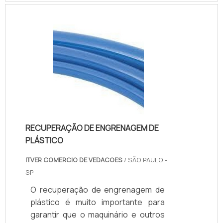
procedimentos, como cortes,
aplainamentos, furos, entre outros.
A usinagem de ACM em router CNC
é ideal para as mais diversas
necessidades, pois atende a:
Produção de fachadas Tótens;
Projetos especiais; E vários outros
usos.Aqueles que investem no
serviço de usinagem de ACM em
router têm .
RECUPERAÇÃO DE ENGRENAGEM DE
PLÁSTICO
ITVER COMERCIO DE VEDACOES
/ SÃO PAULO -
SP
O recuperação de engrenagem de
plástico é muito importante para
garantir que o maquinário e outros