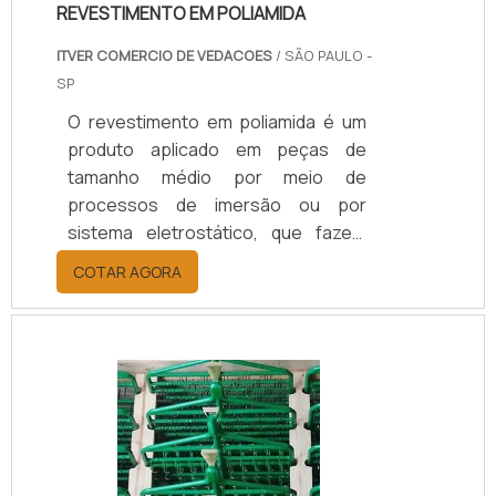
REVESTIMENTO EM POLIAMIDA
ITVER COMERCIO DE VEDACOES
/ SÃO PAULO -
SP
O revestimento em poliamida é um
produto aplicado em peças de
tamanho médio por meio de
processos de imersão ou por
sistema eletrostático, que fazem
dele um material prático de ser
COTAR AGORA
utilizado. Esta categoria de
revestimento conta com diversas
qualidade, entre elas: Excelente
aderência ao substrato; Alta
capacidade de maleabilidade;
Extensa vida útil. Entre outros.Além
destes atributos, o revestimento de
poliamida é versátil, pois pode ser