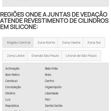
REGIÕES ONDE A JUNTAS DE VEDAÇÃO
ATENDE REVESTIMENTO DE CILINDROS
EM SILICONE:
Região Central
Zona Norte
Zona Oeste
Zona Sul
Zona Leste
Grande São Paulo
Litoral de São Paulo
Aclimação
Bela Vista
Bom Retiro
Brás
Cambuci
Centro
Consolação
Higienópolis
Glicério
Liberdade
Luz
Pari
República
Santa Cecília