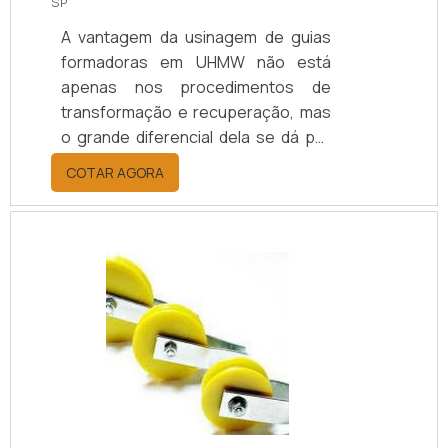
SP
A vantagem da usinagem de guias
formadoras em UHMW não está
apenas nos procedimentos de
transformação e recuperação, mas
o grande diferencial dela se dá por
garantir ao material maior proteção,
COTAR AGORA
pois o UHMW é um produto plástico
de grande resistência a diferentes
fenômenos presentes em locais de
operações industriais, como:
temperatura alta, agentes
corrosivos químicos, umidade, entre
outros.Através da usinagem em
UHMW é possível modificar as guias
de diferentes formas, pois é
possível fazer dif.