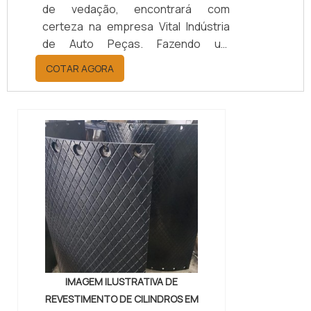
de vedação, encontrará com
certeza na empresa Vital Indústria
de Auto Peças. Fazendo um
orçamento por meio da maior
COTAR AGORA
empresa da área, é possível achar a
sofisticação, qualidade e preço
justo em um só lugar.Quando a
questão é juntas metálicas de
vedação, com a melhor mão de obra
da Vital Indústria de Auto Peças, o
cliente receberá ótima qualidade
com responsabilidade ambient...
IMAGEM ILUSTRATIVA DE
REVESTIMENTO DE CILINDROS EM