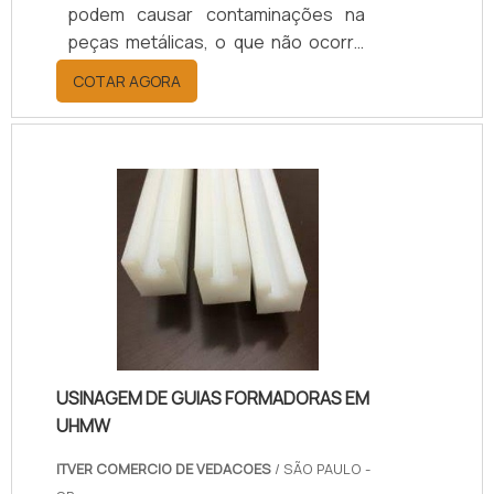
podem causar contaminações na
peças metálicas, o que não ocorre
com este tipo de produto, que pode
COTAR AGORA
ser inserido em diferentes itens
metalizados, entre eles:
Ferramentas; Engrenagens;
Mancais; Gancheiras.Esta
modalidade de revestimento tem
uma forte aderência e ótimo
rendimento, o que permite efetuar o
processo de aplicação em várias
peças com menor exigência do
produto, o que faz dele bastante
econômico..
USINAGEM DE GUIAS FORMADORAS EM
UHMW
ITVER COMERCIO DE VEDACOES
/ SÃO PAULO -