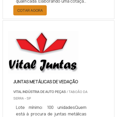
qualificada. Elaborando uma cotação
por meio da plataforma e
COTAR AGORA
descobrindo a melhor referência do
mercado.MAIS INFORMAÇÕES
RELEVANTES SOBRE PAPELÃO
HIDRÁULICO PARA ALTA
TEMPERATURASe alguém pesquisar
papelão hidráulico para alta
temperatura encontra na internet a
kaelved. Uma empresa com alto
know-how em laudos ...
JUNTAS METÁLICAS DE VEDAÇÃO
VITAL INDÚSTRIA DE AUTO PEÇAS
/ TABOÃO DA
SERRA - SP
Lote mínimo: 100 unidadesQuem
está à procura de juntas metálicas