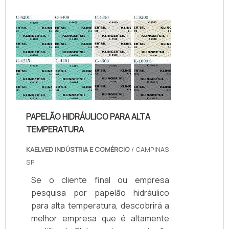
Quando o tema é juntas de teflon
temperatura, com os colaboradores
da kaelved obterá excelente custo-
benefício com assessoria técnica
especializada.UM POUCO MAIS
SOBRE JUNTAS DE TEFLON
TEMPERA...
PAPELÃO HIDRÁULICO PARA ALTA
TEMPERATURA
KAELVED INDÚSTRIA E COMÉRCIO
/ CAMPINAS -
SP
Se o cliente final ou empresa
pesquisa por papelão hidráulico
para alta temperatura, descobrirá a
melhor empresa que é altamente