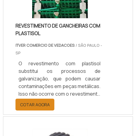
inserido em diversos tipos de
produtos, tais como: peças d.
REVESTIMENTO DE GANCHEIRAS COM
PLASTISOL
ITVER COMERCIO DE VEDACOES
/ SÃO PAULO -
SP
O revestimento com plastisol
substitui os processos de
galvanização, que podem causar
contaminações em peças metálicas.
Isso não ocorre com o revestimento
de gancheiras com Plastisol, esse
COTAR AGORA
pode ser inserido em diferentes
itens, alguns deles são: Mancais;
Ferramentas; Engrenagens; Entre
outros.O revestimento feito com