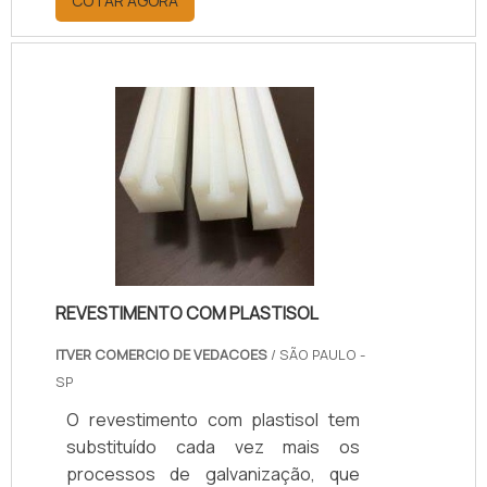
COTAR AGORA
Torneamento.Contudo, a vantagem
da usinagem em UHMW não está
somente em procedimentos de
transformação e recuperação, mas
é diferenciada por conferir a este
tipo de mesa maior proteção, pois o
UHMW é um produto plástico de
grande resistência a diferentes
fenômenos presentes em locais de
operações industriais, como:
tempera.
REVESTIMENTO COM PLASTISOL
ITVER COMERCIO DE VEDACOES
/ SÃO PAULO -
SP
O revestimento com plastisol tem
substituído cada vez mais os
processos de galvanização, que