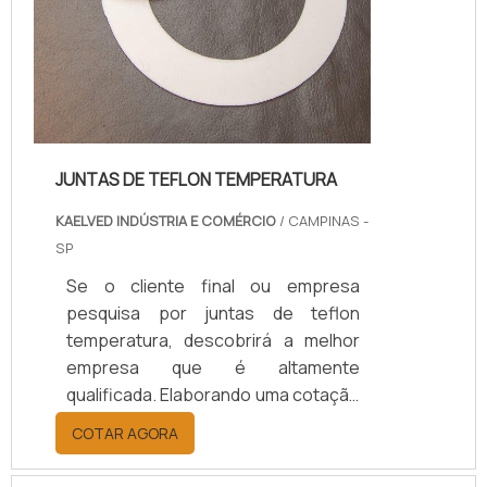
JUNTAS DE TEFLON TEMPERATURA
KAELVED INDÚSTRIA E COMÉRCIO
/ CAMPINAS -
SP
Se o cliente final ou empresa
pesquisa por juntas de teflon
temperatura, descobrirá a melhor
empresa que é altamente
qualificada. Elaborando uma cotação
por meio da plataforma e
COTAR AGORA
descobrindo a melhor referência do
mercado.Sim, aqui é o lugar certo!