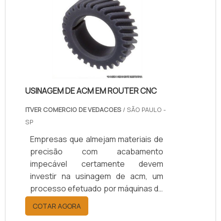
plastisol, tem resistência qualificada
em vários aspectos, como abrasão,
agentes químicos, e diversos
outros. Isso garante uma boa vida
útil às peças e materiais, portanto,
esse é u.
USINAGEM DE ACM EM ROUTER CNC
ITVER COMERCIO DE VEDACOES
/ SÃO PAULO -
SP
Empresas que almejam materiais de
precisão com acabamento
impecável certamente devem
investir na usinagem de acm, um
processo efetuado por máquinas de
tecnologias arrojadas, capazes de
COTAR AGORA
efetuar os mais diversos