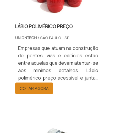
que apresentam algum dano,
possibilitando vazamentos.
LÁBIO POLIMÉRICO PREÇO
UNIONTECH
/ SÃO PAULO - SP
Empresas que atuam na construção
de pontes, vias e edifícios estão
entre aquelas que devem atentar-se
aos mínimos detalhes. Lábio
polimérico preço acessível e juntas
de dilatação são itens utilizados com
COTAR AGORA
frequência em obras civis, razão
pela qual os consumidores buscam
novas opções que contemplem
qualidade.LÁBIO POLIMÉRICO DE
QUALIDADEDiante do grande
crescimento no setor da construção