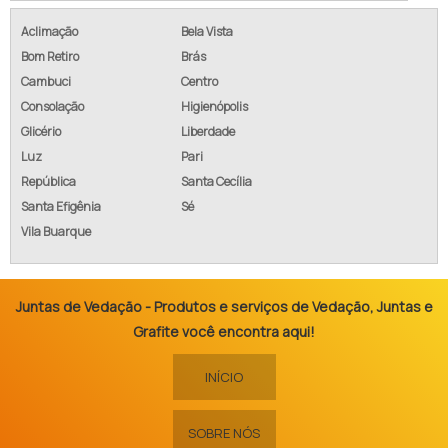
Aclimação
Bela Vista
Bom Retiro
Brás
Cambuci
Centro
Consolação
Higienópolis
Glicério
Liberdade
Luz
Pari
República
Santa Cecília
Santa Efigênia
Sé
Vila Buarque
Juntas de Vedação - Produtos e serviços de Vedação, Juntas e
Grafite você encontra aqui!
INÍCIO
SOBRE NÓS