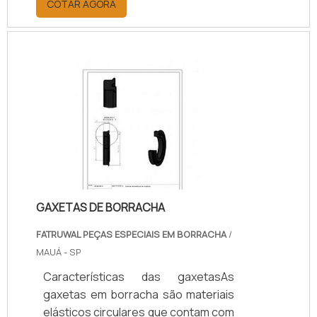
COTAR AGORA
extremamente necessária para
alguns tipos de carências físicas em
pacientes internados.Esses
equipamentos são capazes de
medir o nível de pressão de diversos
tipos de fluidos, como: Vapor; Óleo;
Água; Ar comprimido.Sua aplicação
está direcionada para medições de
pressão em processos industriais.
Mas também .
GAXETAS DE BORRACHA
FATRUWAL PEÇAS ESPECIAIS EM BORRACHA
/
MAUÁ - SP
Características das gaxetasAs
gaxetas em borracha são materiais
elásticos circulares que contam com