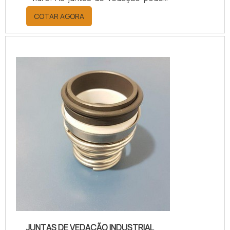
ser desenvolvidas por meio de
COTAR AGORA
vários tipos de materiais, conforme
as diferentes demandas
relacionadas à vedação.Durante a
vedação, as juntas de vedação
possibilitam que duas partes sejam
acopladas sem que haja lacunas
entre elas após o procedimento. As
juntas completam o espaço v...
JUNTAS DE VEDAÇÃO INDUSTRIAL