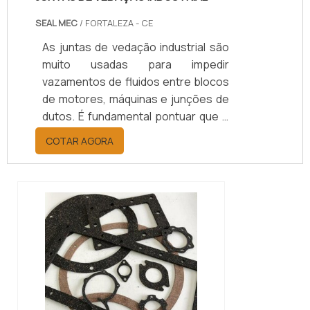
SEAL MEC
/ FORTALEZA - CE
As juntas de vedação industrial são
muito usadas para impedir
vazamentos de fluidos entre blocos
de motores, máquinas e junções de
dutos. É fundamental pontuar que é
necessário ter um fornecedor de
COTAR AGORA
confiança para escolher esse tipo
de material.Elas são empregadas
nos mais diferentes ramos
industriais, tais como: metalúrgicas,
refinarias de petróleos, fábricas de
cimento, siderúrgicas e outros.
Entre os tipos de juntas de vedação
está a ...