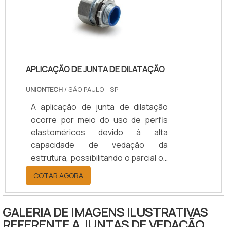
civil e obras públicas, as empresas
que atuam no setor industrial
responsável por desenvolver e
produzir este t.
APLICAÇÃO DE JUNTA DE DILATAÇÃO
UNIONTECH
/ SÃO PAULO - SP
A aplicação de junta de dilatação
ocorre por meio do uso de perfis
elastoméricos devido à alta
capacidade de vedação da
estrutura, possibilitando o parcial ou
total estanque. A aplicação, sendo
COTAR AGORA
assim, se faz indispensável para
muitas obras de construção civil,
entre elas, obras onde há maior
GALERIA DE IMAGENS ILUSTRATIVAS
necessidade de aplicação de junta,
REFERENTE A JUNTAS DE VEDAÇÃO