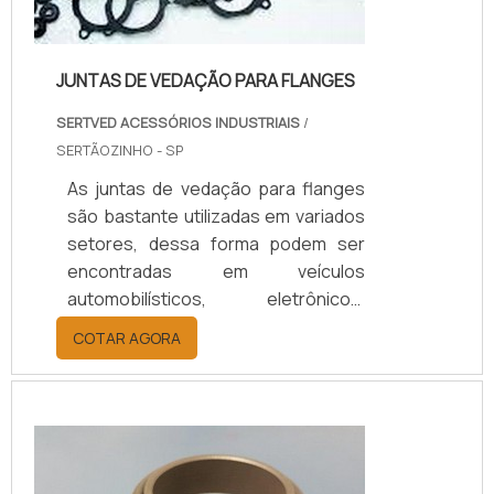
JUNTAS DE VEDAÇÃO PARA FLANGES
SERTVED ACESSÓRIOS INDUSTRIAIS
/
SERTÃOZINHO - SP
As juntas de vedação para flanges
são bastante utilizadas em variados
setores, dessa forma podem ser
encontradas em veículos
automobilísticos, eletrônicos,
diferentes tipos de máquinas
COTAR AGORA
industriais, entre outros. É um
material usado quando é necessário
proteger contra
vazamentos.Flanges são
componentes que precisam de
sistemas de vedação em muitos