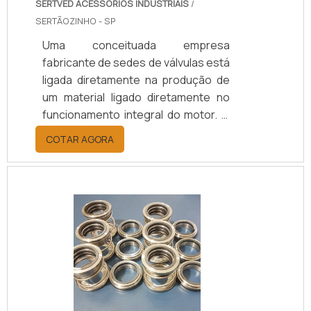
SERTVED ACESSÓRIOS INDUSTRIAIS
/
SERTÃOZINHO - SP
Uma conceituada empresa
fabricante de sedes de válvulas está
ligada diretamente na produção de
um material ligado diretamente no
funcionamento integral do motor. O
objeto, nada mais é que um
COTAR AGORA
cabeçote que serve como “cama” da
base da válvula de escape ou
admissão, vedando a pressão de
compressão ou explosão dentro da
câmara de combustão.Se houver
alguma sujeira, como carbonização,
interposta entre esses dois ângulos
citados anteriormente, pode haver
um desgaste ou uma ruptura da
sede..