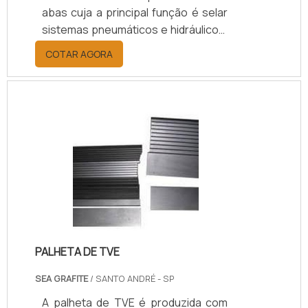
abas cuja a principal função é selar
sistemas pneumáticos e hidráulicos,
de modo a evitar vazamentos.Essas
COTAR AGORA
gaxetas oferecem maior
estabilidade estática para os
componentes metálicos durante
seu uso operacional, oferecendo
proteção a estes componentes
para que o desgaste seja evitado,
deformados ou sofram rupturas e
trincas.Principais vantagensAs
gaxetas de borracha são
desenvolvidas para aumentar .
PALHETA DE TVE
SEA GRAFITE
/ SANTO ANDRÉ - SP
A palheta de TVE é produzida com