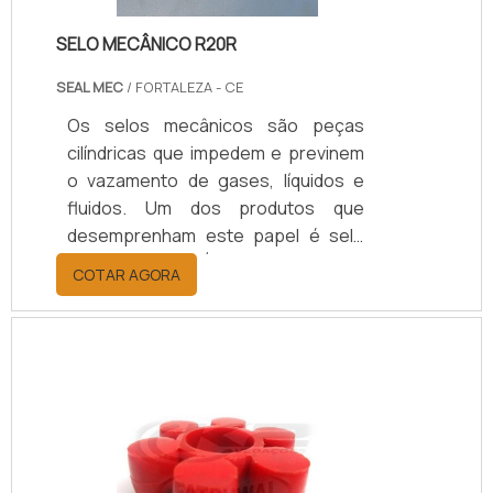
SELO MECÂNICO R20R
SEAL MEC
/ FORTALEZA - CE
Os selos mecânicos são peças
cilíndricas que impedem e previnem
o vazamento de gases, líquidos e
fluidos. Um dos produtos que
desemprenham este papel é selo
mecânico r20r. É muito importante
COTAR AGORA
que as empresas de selos
mecânicos estejam focadas nos
padrões de qualidade.Os selos
mecânicos são desenvolvidos para
serem usados em vários ramos
industriais, como alimentícia, de
petróleo, de gás, indústria química,
têxtil, e até automobilística.Os selos