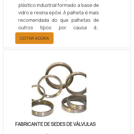
plástico industrial formado a base de
vidro e resina epóxi. A palheta é mais
recomendada do que palhetas de
outros tipos por causa da
resistência e da ótima estabilidade,
COTAR AGORA
características que permitem que
ela seja utilizada nas mais diversas
áreas das indústrias mecânica e
siderúrgica.A principal característica
desta palheta está na própria forma.
Por serroduzida em alta
temperatura e pressão, com
camadas de tecido de vidro
contendo resina epóxi, a palheta
pode se.
FABRICANTE DE SEDES DE VÁLVULAS