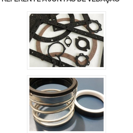
tais como: Shoppings; Aeroportos;
Estádios; Túneis; Pontes; Viadutos;
Passarelas.Execução de junta de
dilataçãoOs esforços das juntas de
dilatação, acontecem devido
deform.