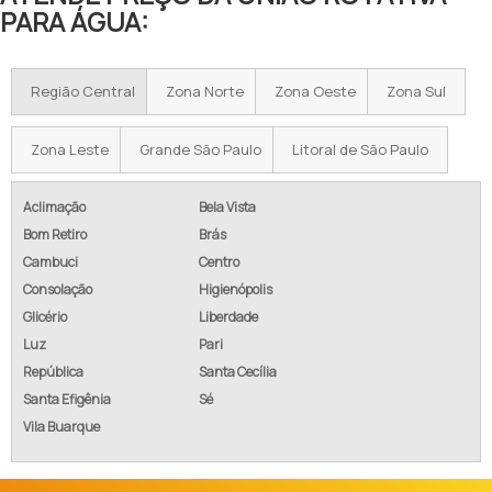
PARA ÁGUA:
Região Central
Zona Norte
Zona Oeste
Zona Sul
Zona Leste
Grande São Paulo
Litoral de São Paulo
Aclimação
Bela Vista
Bom Retiro
Brás
Cambuci
Centro
Consolação
Higienópolis
Glicério
Liberdade
Luz
Pari
República
Santa Cecília
Santa Efigênia
Sé
Vila Buarque