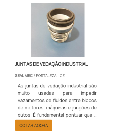
adequada.Principais benefíciosEsse
tipo de purgador termodinâmico é
uma espécie de válvula feita para
realizar a eliminação do ar
condensando sem liberar vapor no
ambiente. Ele evita a deterioração
precoce nas conexões de saída,
pres.
JUNTAS DE VEDAÇÃO INDUSTRIAL
SEAL MEC
/ FORTALEZA - CE
As juntas de vedação industrial são
muito usadas para impedir
vazamentos de fluidos entre blocos
de motores, máquinas e junções de
dutos. É fundamental pontuar que é
necessário ter um fornecedor de
COTAR AGORA
confiança para escolher esse tipo