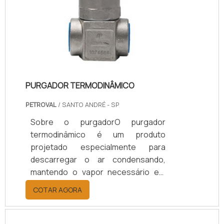
montagem, sendo importante
identificar se toda a extensão da
área do cilindro que ficará em
constante contato com os demais
componentes estejam vedadas.
PURGADOR TERMODINÂMICO
PETROVAL
/ SANTO ANDRÉ - SP
Sobre o purgadorO purgador
termodinâmico é um produto
projetado especialmente para
descarregar o ar condensando,
mantendo o vapor necessário em
tubulações de diferentes tipos,
COTAR AGORA
podendo ser verticais ou
horizontais, desde que atenda aos
requisitos para uma implantação