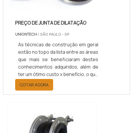
PREÇO DE JUNTA DE DILATAÇÃO
UNIONTECH
/ SÃO PAULO - SP
As técnicas de construção em geral
estão no topo da lista entre as áreas
que mais se beneficiaram destes
conhecimentos adquiridos, além de
ter um ótimo custo x benefício, o que
facilita na hora de descobrir o preço
COTAR AGORA
de junta de dilatação e escolher a
empresa certa para ter o seu
produto.Os danos ocorrem devido à
tração que um lado da estrutura
pode acabar empregando contra o
outro durante a dilatação. Elas