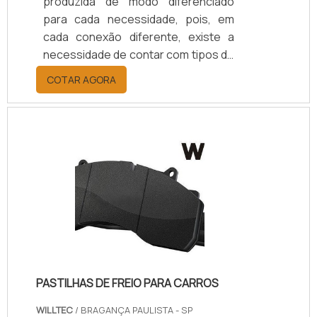
produzida de modo diferenciado
para cada necessidade, pois, em
cada conexão diferente, existe a
necessidade de contar com tipos de
vedações específicos. Eles são
COTAR AGORA
fabricados em diâmetro e material
que são compatíveis, evitando
qualquer falha nos sistemas que as
utilizam, seja para a distribuição de
líquidos ou de gases.Vantagens do
componenteUm dos principais
benefícios arruela de vedação
proporciona quando é instalada em
conexões de distribuição é sua
longa vida ú.
PASTILHAS DE FREIO PARA CARROS
WILLTEC
/ BRAGANÇA PAULISTA - SP