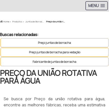
MENU
Home »
Produtos »
Junta de Borracha »
Preço da união rotativa para água
Buscas relacionadas:
Preço juntas de borracha
Preço juntas de borracha para vedação
Fabricante de juntas de borracha
PREÇO DA UNIÃO ROTATIVA
PARA ÁGUA
Se busca por Preço da união rotativa para água,
encontre as melhores fábricas, receba uma estimativa