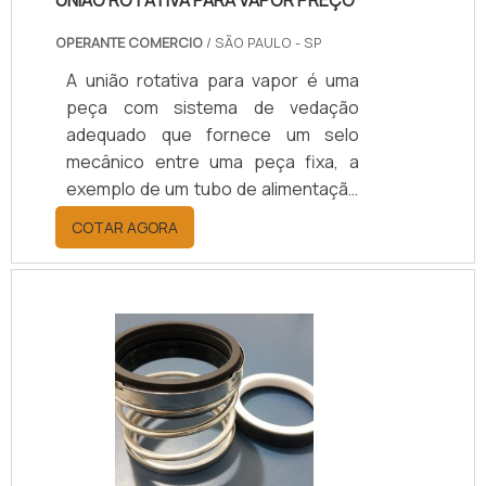
UNIÃO ROTATIVA PARA VAPOR PREÇO
OPERANTE COMERCIO
/ SÃO PAULO - SP
A união rotativa para vapor é uma
peça com sistema de vedação
adequado que fornece um selo
mecânico entre uma peça fixa, a
exemplo de um tubo de alimentação
estacionário, e uma outra rotativa,
COTAR AGORA
como um tambor ou cilindro
giratório, permitindo a transferência
do vapor, ou seja, possibilitando que
o meio entre ou saia durante a
rotação dos dispositivos.MAIS
INFORMAÇÕES SOBRE O PRODUTOA
união rotativa para vapor preço
justo pode ser instalada no final de
um eixo ou ao seu redor. Apesar de