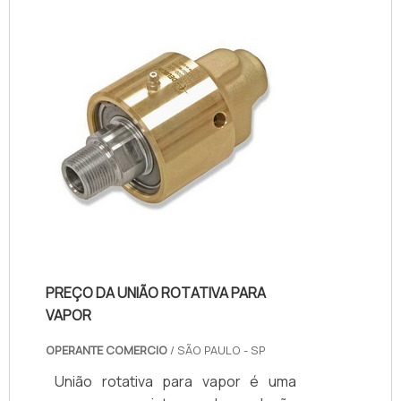
outra rotativa, como um tambor ou
cilindro giratório. Além da água, é
capaz de permitir a transferência
de:Vapor;Ar;Óleo;Fluido
hidráulico;R...
PREÇO DA UNIÃO ROTATIVA PARA
VAPOR
OPERANTE COMERCIO
/ SÃO PAULO - SP
União rotativa para vapor é uma