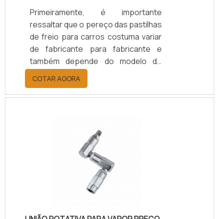
Primeiramente, é importante
ressaltar que o pereço das pastilhas
de freio para carros costuma variar
de fabricante para fabricante e
também depende do modelo do
veículo. No entanto, como é um tipo
COTAR AGORA
de produto fundamental para os
veículos, forte e com vida útil longa
se bem cuidado, o custo-benefício é
ótimo, o que vale o
investimento.Antes de procurar um
fabricante de pastilhas de freio é
necessário saber se o local segue
um rigoroso controle de qualidade
para fabricar as peças, pois isso
garante.