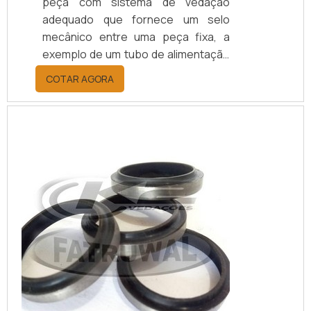
peça com sistema de vedação
adequado que fornece um selo
mecânico entre uma peça fixa, a
exemplo de um tubo de alimentação
estacionário, e uma outra rotativa,
COTAR AGORA
como um tambor ou cilindro
giratório, permitindo a transferência
do vapor, ou seja, possibilitando que
o meio entre ou saia durante a
rotação dos dispositivos.MAIS
SOBRE AS VARIAÇÕES DA PEÇAA
união rotativa pode ser instalada no
final de um eixo ou ...