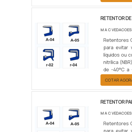
setores auto
durabilidad
eficiência op
RETENTOR DE
M A C VEDACOES
Retentores 
para evitar
líquidos ou 
nitrílica (NB
de -40°C a 
simples ou d
COTAR AGOR
setores auto
durabilidad
eficiência op
RETENTOR PA
M A C VEDACOES
Retentores 
para evitar