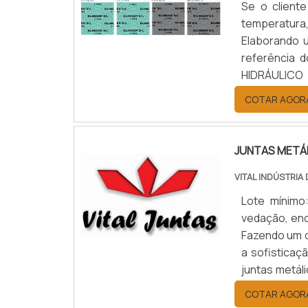
Se o cliente
temperatura
Elaborando 
referência
HIDRÁULICO
hidráulico 
COTAR AGOR
empresa com 
JUNTAS METÁ
VITAL INDÚSTRIA
Lote mínimo
vedação, enc
Fazendo um o
a sofisticaç
juntas metál
Auto Peças,
COTAR AGOR
ambient...