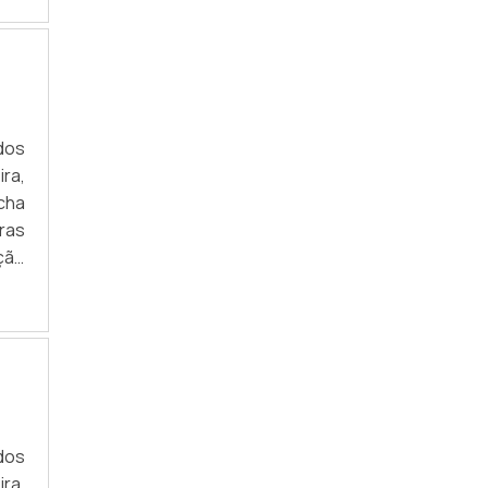
m a
tem
dos
ra,
cha
uras
ção
s em
m a
tem
dos
ra,