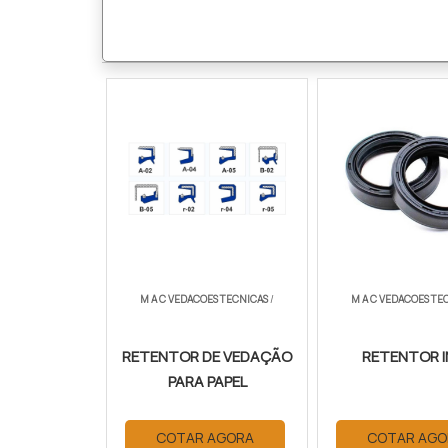
M A C VEDACOES TECNICAS
/
M A C VEDACOES TE
RETENTOR DE VEDAÇÃO
RETENTOR 
PARA PAPEL
COTAR AGORA
COTAR AGO