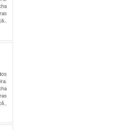
cha
uras
ção
s em
m a
tem
dos
ra,
cha
uras
ção
s em
m a
tem