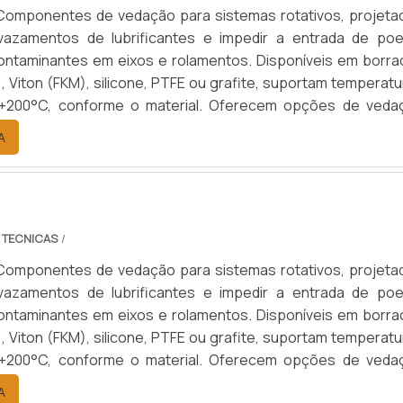
Componentes de vedação para sistemas rotativos, projeta
 vazamentos de lubrificantes e impedir a entrada de poei
contaminantes em eixos e rolamentos. Disponíveis em borra
R), Viton (FKM), silicone, PTFE ou grafite, suportam temperat
+200°C, conforme o material. Oferecem opções de veda
upla, com ou sem mola, e diâmetros de 10 a 200 mm. Aplicado
A
motivo, agrícola, naval, ferroviário e industrial, aumenta
e dos componentes, reduzem custos de manutenção e garan
eracional.
 TECNICAS
/
 vazamentos de lubrificantes e impedir a entrada de poei
contaminantes em eixos e rolamentos. Disponíveis em borra
R), Viton (FKM), silicone, PTFE ou grafite, suportam temperat
+200°C, conforme o material. Oferecem opções de veda
upla, com ou sem mola, e diâmetros de 10 a 200 mm. Aplicado
A