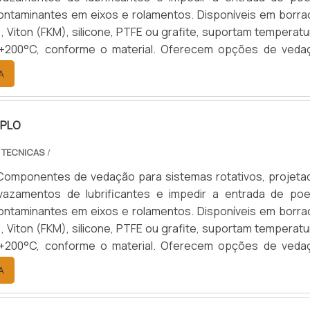
contaminantes em eixos e rolamentos. Disponíveis em borra
R), Viton (FKM), silicone, PTFE ou grafite, suportam temperat
+200°C, conforme o material. Oferecem opções de veda
upla, com ou sem mola, e diâmetros de 10 a 200 mm. Aplicado
A
motivo, agrícola, naval, ferroviário e industrial, aumenta
e dos componentes, reduzem custos de manutenção e garan
eracional.
UPLO
 TECNICAS
/
Componentes de vedação para sistemas rotativos, projeta
 vazamentos de lubrificantes e impedir a entrada de poei
contaminantes em eixos e rolamentos. Disponíveis em borra
R), Viton (FKM), silicone, PTFE ou grafite, suportam temperat
+200°C, conforme o material. Oferecem opções de veda
upla, com ou sem mola, e diâmetros de 10 a 200 mm. Aplicado
A
motivo, agrícola, naval, ferroviário e industrial, aumenta
e dos componentes, reduzem custos de manutenção e garan