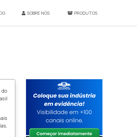
OG
SOBRE NÓS
PRODUTOS
 do
sil
ais
as,