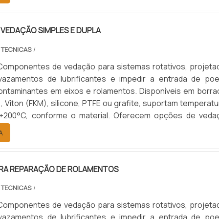
motivo, agrícola, naval, ferroviário e industrial, aumenta
e dos componentes, reduzem custos de manutenção e garan
eracional.
 VEDAÇÃO SIMPLES E DUPLA
 TECNICAS
/
Componentes de vedação para sistemas rotativos, projeta
 vazamentos de lubrificantes e impedir a entrada de poei
contaminantes em eixos e rolamentos. Disponíveis em borra
R), Viton (FKM), silicone, PTFE ou grafite, suportam temperat
+200°C, conforme o material. Oferecem opções de veda
upla, com ou sem mola, e diâmetros de 10 a 200 mm. Aplicado
A
motivo, agrícola, naval, ferroviário e industrial, aumenta
e dos componentes, reduzem custos de manutenção e garan
eracional.
RA REPARAÇÃO DE ROLAMENTOS
 TECNICAS
/
Componentes de vedação para sistemas rotativos, projeta
 vazamentos de lubrificantes e impedir a entrada de poei