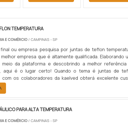
EFLON TEMPERATURA
RIA E COMÉRCIO
/ CAMPINAS - SP
 final ou empresa pesquisa por juntas de teflon temperatu
 melhor empresa que é altamente qualificada. Elaborando 
 meio da plataforma e descobrindo a melhor referência
, aqui é o lugar certo! Quando o tema é juntas de tef
, com os colaboradores da kaelved obterá excelente cus
om assessoria técnica especializada.UM POUCO MAIS SO
A
EFLON TEMPERA...
RÁULICO PARA ALTA TEMPERATURA
RIA E COMÉRCIO
/ CAMPINAS - SP