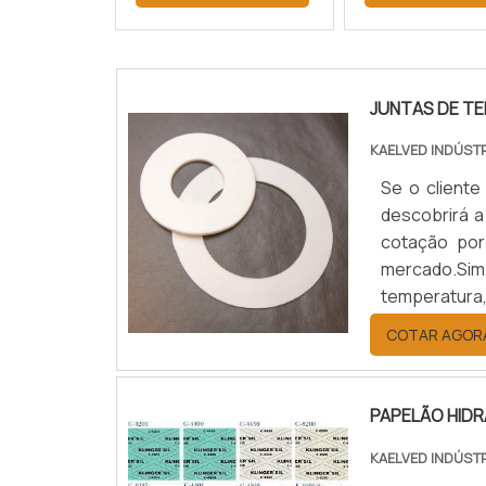
JUNTAS DE T
KAELVED INDÚST
Se o cliente
descobrirá a
cotação por
mercado.Sim
temperatura
benefício c
COTAR AGOR
JUNTAS DE T
PAPELÃO HID
KAELVED INDÚST