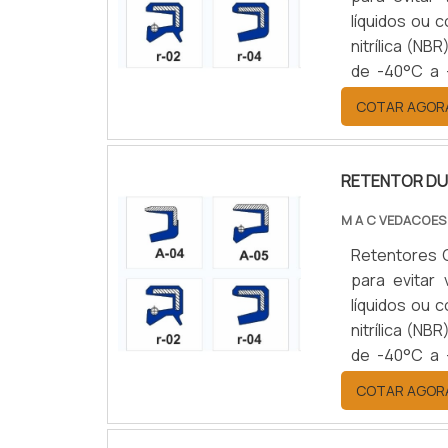
líquidos ou 
nitrílica (NB
de -40°C a 
simples ou d
COTAR AGOR
setores auto
durabilidad
eficiência op
RETENTOR D
M A C VEDACOES
Retentores 
para evitar
líquidos ou 
nitrílica (NB
de -40°C a 
simples ou d
COTAR AGOR
setores auto
durabilidad