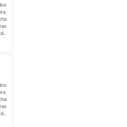
dos
ra,
cha
uras
ção
s em
m a
tem
ra,
cha
uras
ção
s em