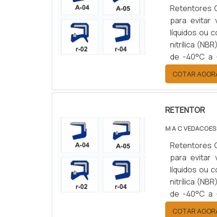
Retentores 
para evitar
líquidos ou 
nitrílica (NB
de -40°C a 
simples ou d
COTAR AGOR
setores auto
durabilidad
eficiência op
RETENTOR
M A C VEDACOES
Retentores Componentes de vedação para sistemas rotativos, projetados
para evitar
líquidos ou 
nitrílica (NB
de -40°C a 
simples ou d
COTAR AGOR