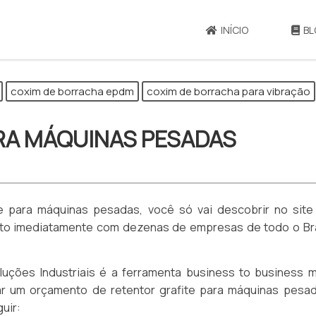
INÍCIO
BL
coxim de borracha epdm
coxim de borracha para vibração
RA MÁQUINAS PESADAS
te para máquinas pesadas, você só vai descobrir no site
ento imediatamente com dezenas de empresas de todo o Bra
uções Industriais é a ferramenta business to business m
zar um orçamento de retentor grafite para máquinas pesad
uir: