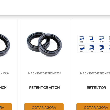
CNICAS
/
M A C VEDACOES TECNICAS
/
M A C VEDACOES TECNICA
INOX
RETENTOR VITON
RETENTOR
RA
COTAR AGORA
COTAR AGORA