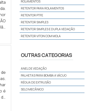
ROLAMENTOS
lta
da.
RETENTOR PARA ROLAMENTOS
hor
RETENTOR PTFE
LÃO
RETENTOR SIMPLES
lão
RETENTOR SIMPLES E DUPLA VEDAÇÃO
Uma
RETENTOR VITON COM MOLA
OUTRAS CATEGORIAS
ANEL DE VEDAÇÃO
 de
PALHETAS PARA BOMBA A VÁCUO
as.
RÉGUA DE EXTRUSÃO
har
SELO MECÂNICO
o é
a de
ade