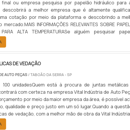
 final ou empresa pesquisa por papelão hidráulico para a
, descobrirá a melhor empresa que é altamente qualifica
uma cotação por meio da plataforma e descobrindo a mel
 do mercado.MAIS INFORMAÇÕES RELEVANTES SOBRE PAPE
 PARA ALTA TEMPERATURASe alguém pesquisar pape
para alta temperatura encontra na internet a kaelved. 
A
alto know-how em laudos ...
LICAS DE VEDAÇÃO
 DE AUTO PEÇAS
/ TABOÃO DA SERRA - SP
: 100 unidadesQuem está à procura de juntas metálicas
ontrará com certeza na empresa Vital Indústria de Auto Peç
rçamento por meio da maior empresa da área, é possível ac
ão, qualidade e preço justo em um só lugar.Quando a questã
icas de vedação, com a melhor mão de obra da Vital Indústri
 o cliente receberá ótima qualidade com responsabilid
A