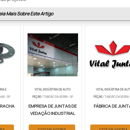
eia Mais Sobre Este Artigo
RIA E
VITAL INDÚSTRIA DE AUTO
VITAL INDÚSTRIA DE AU
AS - SP
PEÇAS
/ TABOÃO DA SERRA - SP
PEÇAS
/ TABOÃO DA SERRA -
RRACHA
EMPRESA DE JUNTAS DE
FÁBRICA DE JUNT
VEDAÇÃO INDUSTRIAL
RA
COTAR AGORA
COTAR AGORA