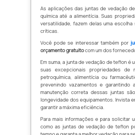
As aplicações das juntas de vedação de
química até a alimentícia. Suas propri
versatilidade, fazem delas uma escolha 
críticas.
Você pode se interessar também por
j
orçamento gratuito
com um dos fornecedo
Em suma, a junta de vedação de teflon é
suas excepcionais propriedades de re
petroquímica, alimentícia ou farmacêu
prevenindo vazamentos e garantindo 
manutenção correta dessas juntas sã
longevidade dos equipamentos. Invista e
garantir a máxima eficiência.
Para mais informações e para solicitar 
como as juntas de vedação de teflon p
tempo e garanta a melhor vedação para se