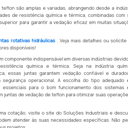
 teflon são amplas e variadas, abrangendo desde a indúst
edades de resistência química e térmica, combinadas com 
superior para garantir a vedação eficaz em muitas situaç
untas rotativas hidráulicas
. Veja mais detalhes ou solicit
res disponíveis!
 um componente indispensável em diversas indústrias devid
sistência química e térmica. Seja na indústria quími
tica, essas juntas garantem vedação confiável e duradou
a segurança operacional. A escolha do tipo adequado 
o essenciais para o bom funcionamento dos sistemas 
m juntas de vedação de teflon para otimizar suas operaçõe
uma cotação, visite o site do Soluções Industriais e desc
odem atender às suas necessidades específicas. Não pe
us projetos.