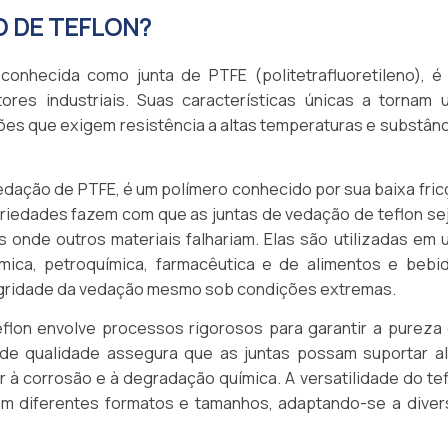
O DE TEFLON?
conhecida como junta de PTFE (politetrafluoretileno), é
res industriais. Suas características únicas a tornam 
ões que exigem resistência a altas temperaturas e substân
vedação de PTFE, é um polímero conhecido por sua baixa fri
opriedades fazem com que as juntas de vedação de teflon s
s onde outros materiais falhariam. Elas são utilizadas em
ímica, petroquímica, farmacêutica e de alimentos e bebid
tegridade da vedação mesmo sob condições extremas.
flon envolve processos rigorosos para garantir a pureza 
e de qualidade assegura que as juntas possam suportar al
r à corrosão e à degradação química. A versatilidade do te
m diferentes formatos e tamanhos, adaptando-se a diver