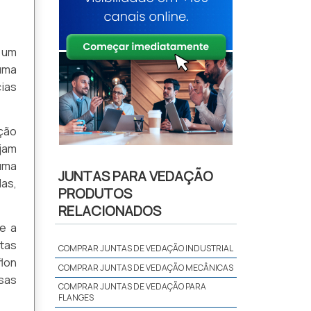
 um
uma
cias
cção
ejam
 uma
JUNTAS PARA VEDAÇÃO
as,
PRODUTOS
RELACIONADOS
e a
tas
COMPRAR JUNTAS DE VEDAÇÃO INDUSTRIAL
flon
COMPRAR JUNTAS DE VEDAÇÃO MECÂNICAS
sas
COMPRAR JUNTAS DE VEDAÇÃO PARA
FLANGES