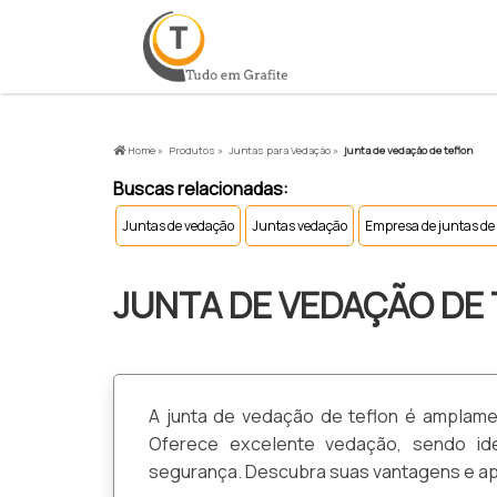
Home »
Produtos »
Juntas para Vedação »
junta de vedação de teflon
Buscas relacionadas:
Juntas de vedação
Juntas vedação
Empresa de juntas de
JUNTA DE VEDAÇÃO DE
A junta de vedação de teflon é amplamen
Oferece excelente vedação, sendo ide
segurança. Descubra suas vantagens e ap