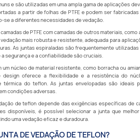
omuns e são utilizadas em uma ampla gama de aplicações de
cortadas a partir de folhas de PTFE e podem ser fabricada
o-se a diferentes necessidades de vedação.
m camadas de PTFE com camadas de outros materiais, como 
 vedação mais robusta e resistente, adequada para aplicaç
ras. As juntas espiraladas são frequentemente utilizadas
 a segurança e a confiabilidade são cruciais.
 um núcleo de material resistente, como borracha ou amian
esign oferece a flexibilidade e a resistência do núcl
e térmica do teflon. As juntas envelopadas são ideais p
 em condições adversas.
edação de teflon depende das exigências específicas de c
s disponíveis, é possível selecionar a junta que melhor
tindo uma vedação eficaz e duradoura.
JUNTA DE VEDAÇÃO DE TEFLON?