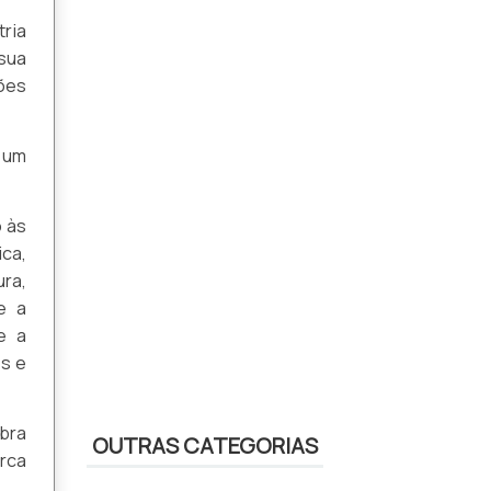
ria
sua
ões
e um
o às
ca,
ra,
e a
e a
s e
ubra
OUTRAS CATEGORIAS
rca