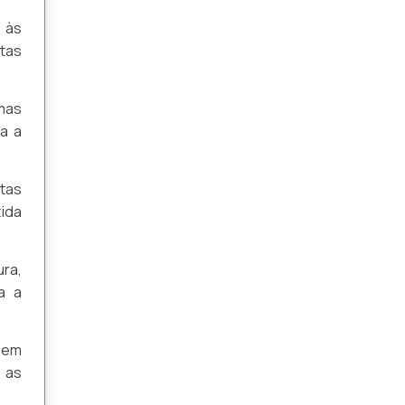
 às
tas
emas
a a
ntas
ida
ura,
a a
e em
 as