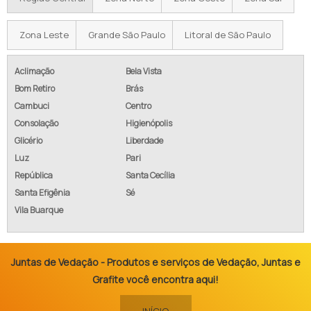
Zona Leste
Grande São Paulo
Litoral de São Paulo
Aclimação
Bela Vista
Bom Retiro
Brás
Cambuci
Centro
Consolação
Higienópolis
Glicério
Liberdade
Luz
Pari
República
Santa Cecília
Santa Efigênia
Sé
Vila Buarque
Juntas de Vedação - Produtos e serviços de Vedação, Juntas e
Grafite você encontra aqui!