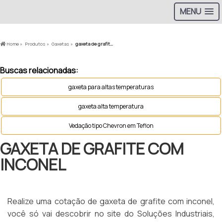
MENU
Home »
Produtos »
Gaxetas »
gaxeta de grafite com inconel
Buscas relacionadas:
gaxeta para altas temperaturas
gaxeta alta temperatura
Vedação tipo Chevron em Teflon
GAXETA DE GRAFITE COM
INCONEL
Realize uma cotação de gaxeta de grafite com inconel,
você só vai descobrir no site do Soluções Industriais,