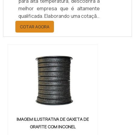
para alta temperatura, descobrirá a
melhor empresa que é altamente
qualificada. Elaborando uma cotação
por meio da plataforma e
COTAR AGORA
descobrindo a melhor referência do
mercado.MAIS INFORMAÇÕES
RELEVANTES SOBRE PAPELÃO
HIDRÁULICO PARA ALTA
TEMPERATURASe alguém pesquisar
papelão hidráulico para alta
temperatura encontra na internet a
kaelved. Uma empresa com alto
know-how em laudos ...
IMAGEM ILUSTRATIVA DE GAXETA DE
GRAFITE COM INCONEL