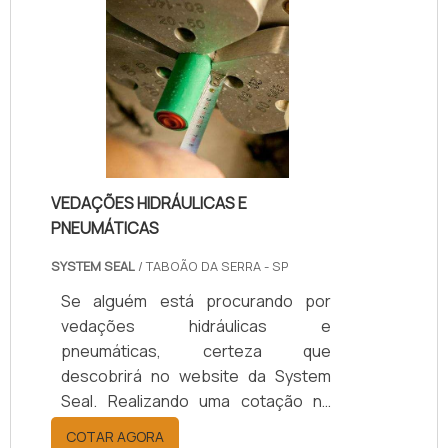
A usinagem de ACM em router CNC
é ideal para as mais diversas
necessidades, pois atende a:
Produção de fachadas Tótens;
Projetos especiais; E vários outros
usos.Aqueles que investem no
serviço de usinagem de ACM em
router têm .
VEDAÇÕES HIDRÁULICAS E
PNEUMÁTICAS
SYSTEM SEAL
/ TABOÃO DA SERRA - SP
Se alguém está procurando por
vedações hidráulicas e
pneumáticas, certeza que
descobrirá no website da System
Seal. Realizando uma cotação na
maior especialista do segmento e
COTAR AGORA