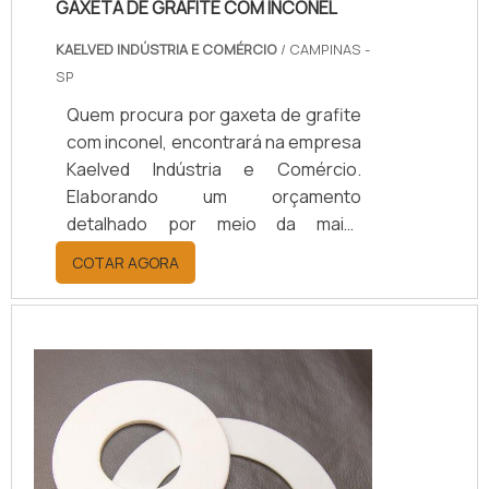
GAXETA DE GRAFITE COM INCONEL
KAELVED INDÚSTRIA E COMÉRCIO
/ CAMPINAS -
SP
Quem procura por gaxeta de grafite
com inconel, encontrará na empresa
Kaelved Indústria e Comércio.
Elaborando um orçamento
detalhado por meio da maior
empresa da área e conhecendo a
COTAR AGORA
maior referência de qualidade da
área de atuação.MAIS
INFORMAÇÕES SOBRE GAXETA DE
GRAFITE COM INCONELQuem quer
encontrar gaxeta de grafite com
inconel em uma empresa
comprometida com seus serviços,
depara com a Kaelved Indústria e