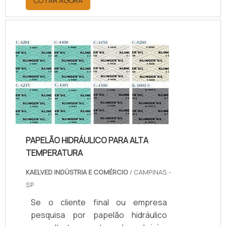
COTAR AGORA
descobrindo a melhor referência do
mercado.Sim, aqui é o lugar certo!
Quando o tema é juntas de teflon
temperatura, com os colaboradores
da kaelved obterá excelente custo-
benefício com assessoria técnica
especializada.UM POUCO MAIS
SOBRE JUNTAS DE TEFLON
TEMPERA...
PAPELÃO HIDRÁULICO PARA ALTA
TEMPERATURA
KAELVED INDÚSTRIA E COMÉRCIO
/ CAMPINAS -
SP
Se o cliente final ou empresa
pesquisa por papelão hidráulico