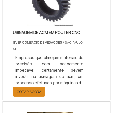
USINAGEM DE ACM EM ROUTER CNC
ITVER COMERCIO DE VEDACOES
/ SÃO PAULO -
SP
Empresas que almejam materiais de
precisão com acabamento
impecável certamente devem
investir na usinagem de acm, um
processo efetuado por máquinas de
tecnologias arrojadas, capazes de
COTAR AGORA
efetuar os mais diversos
procedimentos, como cortes,
aplainamentos, furos, entre outros.