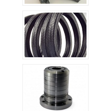
entregar o que existe de melhor do
mercado para garantir o sucesso
dos clientes.A MELHOR EMPRESA NO
SEGMENTOApenas na System Seal
sempre tem a solução mais buscada
na área de vedação hidráulicas e
pneumáticas. A empresa oferece
opções como gaxetas tipo u e
vedações para êmbolo com ótima
qualidade e precisão.Com o objetivo
de trazer a satisfação a todos os
clientes, a empresa entende que
seu melhor destaque é conquistar a
confiança de cada um. Tudo isso só
é possível através do investimento
em equipamentos modernos e
profissionais experientes.A System
Seal é uma empresa que tem sido