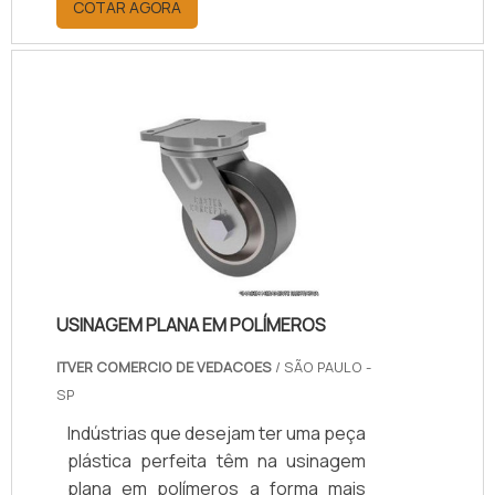
COTAR AGORA
alta qualidade e eficiência,
garantindo que a produtividade
também possa ser maior. Isso
porque as engrenagens plásticas
são essenciais para o maquinário,
pois é somente a partir delas que é
possível garantir que todo o sistema
tenha movimento, visto que são
ligadas a um eixo, encaixando os
dentes aos de.
USINAGEM PLANA EM POLÍMEROS
ITVER COMERCIO DE VEDACOES
/ SÃO PAULO -
SP
Indústrias que desejam ter uma peça
plástica perfeita têm na usinagem
plana em polímeros a forma mais