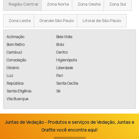
Região Central
Zona Norte
Zona Oeste
Zona Sul
Zona Leste
Grande São Paulo
Litoral de São Paulo
Aclimação
Bela Vista
Bom Retiro
Brás
Cambuci
Centro
Consolação
Higienópolis
Glicério
Liberdade
Luz
Pari
República
Santa Cecília
Santa Efigênia
Sé
Vila Buarque
Juntas de Vedação - Produtos e serviços de Vedação, Juntas e
Grafite você encontra aqui!