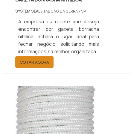
SYSTEM SEAL
/ TABOÃO DA SERRA - SP
A empresa ou cliente que deseja
encontrar por gaxeta borracha
nitrílica, achará o lugar ideal para
fechar negócio solicitando mais
informações na melhor organização
do ramo e descobrindo a melhor
COTAR AGORA
referência em qualidade.UM POUCO
MAIS SOBRE A GAXETA BORRACHA
NITRÍLICAQuem quer encontrar
gaxeta borracha nitrílica em uma
empresa que preza pela segurança,
descobre o site da System Seal. Na
companhia é possível encontrar
gaxetas tipo u e ved...