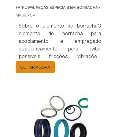
FATRUWAL PEÇAS ESPECIAIS EM BORRACHA
/
MAUÁ - SP
Sobre o elemento de borrachaO
elemento de borracha para
acoplamento é empregado
especificamente para evitar
possíveis fricções, vibrações,
deslocamentos e fissuras dos
COTAR AGORA
componentes metálicos dos
maquinários, realizando maior
segurança durante o trabalho de
máquinas pesadas, especialmente
as de aplicação industrial.Como os
acoplamentos são encontrados em
ligação de eixos rotativos, que
possivelmente sofrem
desalinhamento, necessitam da