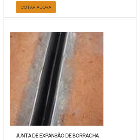
placas dessas estruturas se
COTAR AGORA
movimentem sem que haja um atrito
de forças causando fissuras e
rachaduras.Cada material oferece
diferentes vantagens, tais como:
Nitrílica: é empregada quando há
grande incidência de óleo. EPDM:
resistente aos raios UV, o EPDM é
um material durável; Ne...
JUNTA DE EXPANSÃO DE BORRACHA