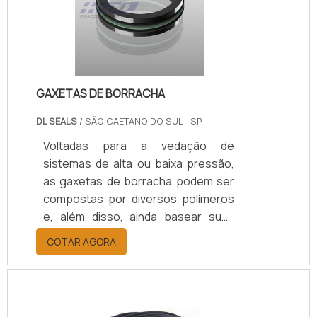
variados. Os mais comuns pela
versatilidade são as borrachas, os
anéis o’ring e outros acessórios
confeccionados em metal.Mo.
GAXETAS DE BORRACHA
DL SEALS
/ SÃO CAETANO DO SUL - SP
Voltadas para a vedação de
sistemas de alta ou baixa pressão,
as gaxetas de borracha podem ser
compostas por diversos polímeros
e, além disso, ainda basear suas
funcionalidades através da dureza
COTAR AGORA
presente no material de sua
aplicação. Em primeiro plano, as
gaxetas podem ser produzidas
através das seguintes matérias-