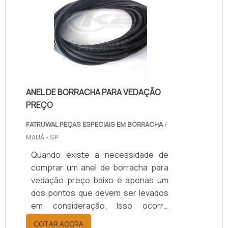
primas: Borracha natural; Borracha
sintética; Poliuretano; Entre
outros.Em casos mais abrangentes,
também é possível que as gaxetas
emborrachadas sejam constituídas
por fibras de carbo.
ANEL DE BORRACHA PARA VEDAÇÃO
PREÇO
FATRUWAL PEÇAS ESPECIAIS EM BORRACHA
/
MAUÁ - SP
Quando existe a necessidade de
comprar um anel de borracha para
vedação preço baixo é apenas um
dos pontos que devem ser levados
em consideração. Isso ocorre
porque existe uma série de outros
COTAR AGORA