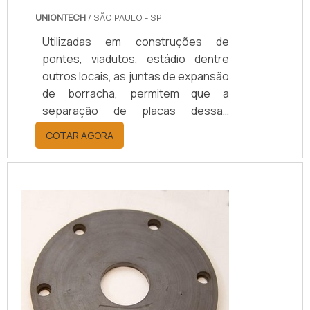
UNIONTECH
/ SÃO PAULO - SP
Utilizadas em construções de
pontes, viadutos, estádio dentre
outros locais, as juntas de expansão
de borracha, permitem que a
separação de placas dessas
estruturas se movimentem sem que
COTAR AGORA
haja um atrito de forças causando
fissuras e rachaduras.Cada material
oferece diferentes vantagens, tais
como: Neoprene: Utilizado em
bacias ou diques de óleo; EPDM:
resistente aos raios UV, o EPDM é
um material durável; Nitrílica:
Utilizada por longo p...