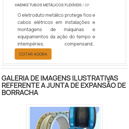
HAENKE TUBOS METÁLICOS FLEXÍVEIS
/ SP
O eletroduto metálico protege fios e
cabos elétricos em instalações e
montagens de máquinas e
equipamentos da ação do tempo e
intempéries, compensando
desalinhamento, permitindo
COTAR AGORA
movimentos e amortecendo as
vibrações. O eletroduto metálico
pode ser fabricado de aço inoxidável
GALERIA DE IMAGENS ILUSTRATIVAS
ou latão, nos diâmetros de 1/2 a 4 (14
REFERENTE A JUNTA DE EXPANSÃO DE
a 95 mm), montado com terminais
BORRACHA
nas opções tipo macho fixo, fêmea
fixa, união macho ou união fêmea,
com rosca BSPT ou NPT, e
comprimentos de acordo com a
necessidade da instalação. O