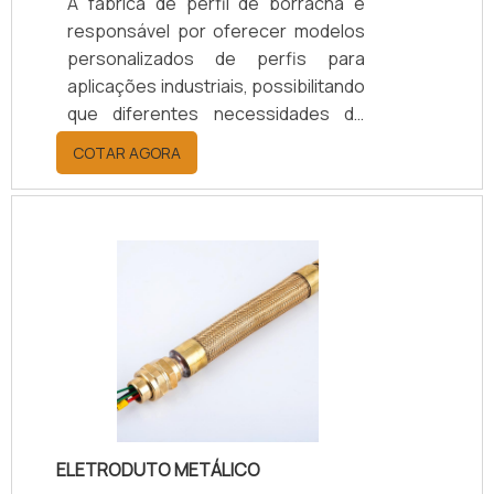
A fábrica de perfil de borracha é
responsável por oferecer modelos
personalizados de perfis para
aplicações industriais, possibilitando
que diferentes necessidades de
cada segmento possam ser
COTAR AGORA
atendidas no que se refere a
vedações ou acabamentos para
máquinas e sistemas de distribuição,
que podem ser produtos sólidos ou
líquidos.Produtos oferecidosPara
que uma fábrica de perfil de
borracha forneça apenas os
modelos que são compatíveis com a
maioria das marcas de maquinário
indústria, ela usa padr.
ELETRODUTO METÁLICO