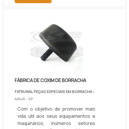
fatores que devem estar presentes
na análise do custo-benefício do
produto.Os anéis de vedação estão
disponíveis no mercado em diversos
modelos. Para encontrar o ideal para
a sua necessidade, deve ser
realizada uma pesquisa averiguando
cada detalhe e a utilidade das peças,
de modo a obter um produto que
sat.
FÁBRICA DE COXIM DE BORRACHA
FATRUWAL PEÇAS ESPECIAIS EM BORRACHA
/
MAUÁ - SP
Com o objetivo de promover mais
vida útil aos seus equipamentos e
maquinários, inúmeros setores