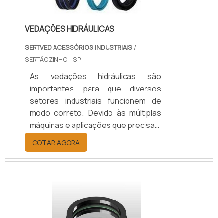
proteção de um elemento de
borracha de acoplamento para
VEDAÇÕES HIDRÁULICAS
trabal.
SERTVED ACESSÓRIOS INDUSTRIAIS
/
SERTÃOZINHO - SP
As vedações hidráulicas são
importantes para que diversos
setores industriais funcionem de
modo correto. Devido às múltiplas
máquinas e aplicações que precisam
de ótima estanqueidade, as
COTAR AGORA
vedações podem ser empregadas
nos setores automobilísticos,
siderúrgicos, alimentício, entre
outros.As vedações podem ser
realizadas com o auxílio de
diferentes materiais de tamanhos