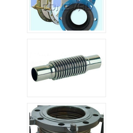
eletroduto metálico modelo
Eletroprov®-Latão (certificado TÜV
13.1210 para marcação Ex
IIB+H2Equipamentos elétricos para
atmosfera explosiva - requisitos
gerais, certificados pela
TÜV/Inmetro. O raio mínimo de
curvatura é de 270 a 900 mm
(flexão) e de 50 a 300 mm (estático).
Solicite um orçamento do eletroduto
metálico clicando abaixo.