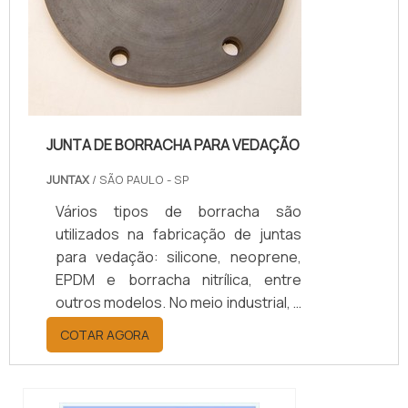
JUNTA DE BORRACHA PARA VEDAÇÃO
JUNTAX
/ SÃO PAULO - SP
Vários tipos de borracha são
utilizados na fabricação de juntas
para vedação: silicone, neoprene,
EPDM e borracha nitrílica, entre
outros modelos. No meio industrial, a
borracha é um material bastante
COTAR AGORA
procurado, pois é resiliente, suporta
a variações de temperaturas (desde
as negativas) e possui um baixo