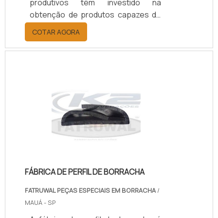
produtivos têm investido na
obtenção de produtos capazes de
reduzir os desgastes provenientes
COTAR AGORA
das operações.Para atingir essa
meta com excelente relação de
custo-benefício, inúmeras
empresas escolhem contatar o
fabricante por meio de
distribuidores ou lojistas. Um dos
exemplos disso, é a grande procura
por uma fábrica de coxim de
borracha especializada.Sobre o
coximO coxim borracha industrial é
um tip.
FÁBRICA DE PERFIL DE BORRACHA
FATRUWAL PEÇAS ESPECIAIS EM BORRACHA
/
MAUÁ - SP