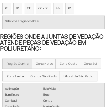
PE
BA
CE
GO e DF
AM
PA
Selecione a região do Brasil
REGIÕES ONDE A JUNTAS DE VEDAÇÃO
ATENDE PEÇAS DE VEDAÇÃO EM
POLIURETANO:
Região Central
Zona Norte
Zona Oeste
Zona Sul
Zona Leste
Grande São Paulo
Litoral de São Paulo
Aclimação
Bela Vista
Bom Retiro
Brás
Cambuci
Centro
Consolação
Higienópolis