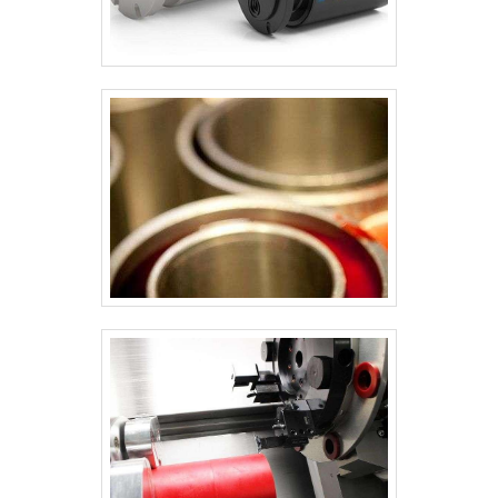
borracha nitrílica e vedações para
êmbolo com ótima qualidade e
assertividade.Apresentando
produtos de alto padrão, a empresa
conta com profissionais
especializados e instalações
modernas e em bom estado,
conquistando então a confiança de
todos.A System Seal é uma empresa
que tem sido preferência no
segmento por toda seriedade e
qualidade, o que comprova sua
essência de trazer o melhor para os
parceiros.