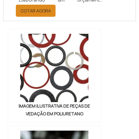
detalhado na empresa mais
COTAR AGORA
qualificada do mercado e achando a
líder da área de atuação, a aquisição
é mais assertiva.DETALHES SOBRE
OS FABRICANTES DE PEÇAS EM
POLIURETANOSe alguém pesquisar
por fabricantes de peças em
poliuretano altamente qualificados,
descobre o site da System Seal.
Com alto know-how...
IMAGEM ILUSTRATIVA DE PEÇAS DE
VEDAÇÃO EM POLIURETANO