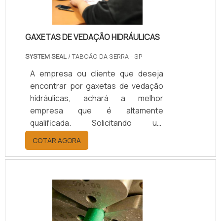
GAXETAS DE VEDAÇÃO HIDRÁULICAS
SYSTEM SEAL
/ TABOÃO DA SERRA - SP
A empresa ou cliente que deseja
encontrar por gaxetas de vedação
hidráulicas, achará a melhor
empresa que é altamente
qualificada. Solicitando um
orçamento por meio da maior
COTAR AGORA
empresa da área e descobrindo a
líder em qualidade.MAIS
INFORMAÇÕES SOBRE GAXETAS DE
VEDAÇÃO HIDRÁULICASQuem
precisa de gaxetas de vedação
hidráulicas em uma empresa