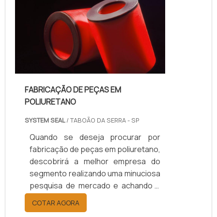
produtos fabricados em até 24
horas.UM POUCO MAIS SOBRE
PEÇAS DE VEDAÇÃO EM
POLIURETANOA System Seal
centraliza...
FABRICAÇÃO DE PEÇAS EM
POLIURETANO
SYSTEM SEAL
/ TABOÃO DA SERRA - SP
Quando se deseja procurar por
fabricação de peças em poliuretano,
descobrirá a melhor empresa do
segmento realizando uma minuciosa
pesquisa de mercado e achando a
líder em qualidade.DETALHES SOBRE
COTAR AGORA
A FABRICAÇÃO DE PEÇAS EM