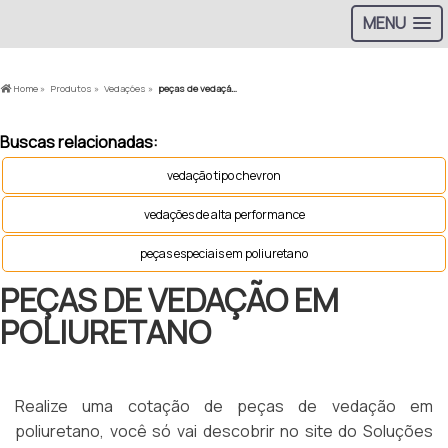
MENU
Home »
Produtos »
Vedações »
peças de vedação em poliuretano
Buscas relacionadas:
vedação tipo chevron
vedações de alta performance
peças especiais em poliuretano
PEÇAS DE VEDAÇÃO EM
POLIURETANO
Realize uma cotação de peças de vedação em
poliuretano, você só vai descobrir no site do Soluções