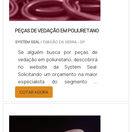
PEÇAS DE VEDAÇÃO EM POLIURETANO
SYSTEM SEAL
/ TABOÃO DA SERRA - SP
Se alguém busca por peças de
vedação em poliuretano, descobrirá
no website da System Seal.
Solicitando um orçamento na maior
especialista do segmento e
achando a maior referência de
COTAR AGORA
qualidade da área de
atuação.Quando o quesito é peças
de vedação em poliuretano, com os
profissionais da System Seal o
cliente obterá proteção com