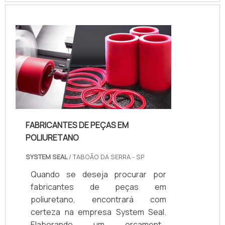
POLIURETANOQuem quer achar
fabricação de peças em poliuretano
em uma empresa inovadora, depara
com a System Seal. Com grande
expressão de mercado quando o
assunto é anéis de poliuretano e
vedações usinadas, a companhia...
FABRICANTES DE PEÇAS EM
POLIURETANO
SYSTEM SEAL
/ TABOÃO DA SERRA - SP
Quando se deseja procurar por
fabricantes de peças em
poliuretano, encontrará com
certeza na empresa System Seal.
Elaborando um orçamento