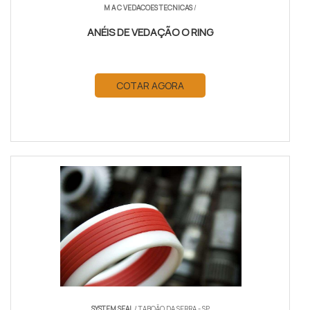
M A C VEDACOES TECNICAS
/
ANÉIS DE VEDAÇÃO O RING
COTAR AGORA
SYSTEM SEAL
/ TABOÃO DA SERRA - SP