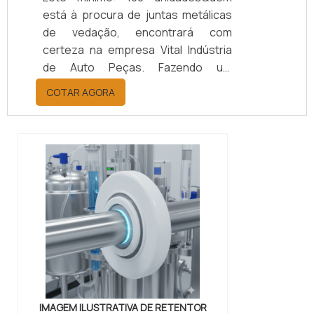
está à procura de juntas metálicas
de vedação, encontrará com
certeza na empresa Vital Indústria
de Auto Peças. Fazendo um
orçamento por meio da maior
COTAR AGORA
empresa da área, é possível achar a
sofisticação, qualidade e preço
justo em um só lugar.Quando a
questão é juntas metálicas de
vedação, com a melhor mão de obra
da Vital Indústria de Auto Peças, o
cliente receberá ótima qualidade
com responsabilidade ambient...
IMAGEM ILUSTRATIVA DE RETENTOR