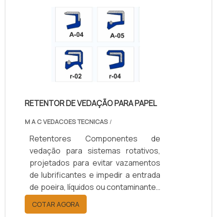
+200°C, conforme o material.
Oferecem opções de vedação
simples ou dupla, com ou sem mola,
e diâmetros de 10 a 200 mm.
Aplicados em setores automotivo,
agrícola, naval, ferroviário e
industrial, aumentam a durabilidade
dos componentes, reduzem custos
RETENTOR DE VEDAÇÃO PARA PAPEL
de manutenção e garantem
eficiência operacional.
M A C VEDACOES TECNICAS
/
Retentores Componentes de
vedação para sistemas rotativos,
projetados para evitar vazamentos
de lubrificantes e impedir a entrada
de poeira, líquidos ou contaminantes
em eixos e rolamentos. Disponíveis
COTAR AGORA
em borracha nitrílica (NBR), Viton