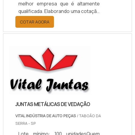
melhor empresa que é altamente
qualificada. Elaborando uma cotação
por meio da plataforma e
COTAR AGORA
descobrindo a melhor referência do
mercado.MAIS INFORMAÇÕES
RELEVANTES SOBRE PAPELÃO
HIDRÁULICO PARA ALTA
TEMPERATURASe alguém pesquisar
papelão hidráulico para alta
temperatura encontra na internet a
kaelved. Uma empresa com alto
know-how em laudos ...
JUNTAS METÁLICAS DE VEDAÇÃO
VITAL INDÚSTRIA DE AUTO PEÇAS
/ TABOÃO DA
SERRA - SP
Lote mínimo: 100 unidadesQuem