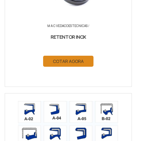
M A C VEDACOES TECNICAS
/
RETENTOR INOX
COTAR AGORA