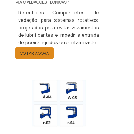
M A C VEDACOES TECNICAS
/
Retentores Componentes de
vedação para sistemas rotativos,
projetados para evitar vazamentos
de lubrificantes e impedir a entrada
de poeira, líquidos ou contaminantes
em eixos e rolamentos. Disponíveis
COTAR AGORA
em borracha nitrílica (NBR), Viton
(FKM), silicone, PTFE ou grafite,
suportam temperaturas de -40°C a
+200°C, conforme o material.
Oferecem opções de vedação
simples ou dupla, com ou sem mola,
e diâmetros de 10 a 200 mm.
Aplicados em setores automotivo,
agrícola, naval, ferroviário e
industrial, aumentam a durabilidade
dos componentes, reduzem custos