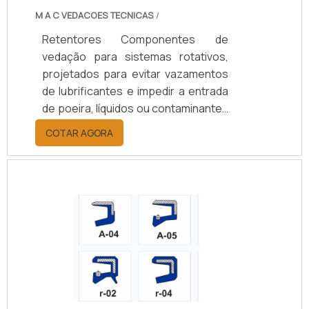
eficiência operacional.
M A C VEDACOES TECNICAS
/
Retentores Componentes de
vedação para sistemas rotativos,
projetados para evitar vazamentos
de lubrificantes e impedir a entrada
de poeira, líquidos ou contaminantes
em eixos e rolamentos. Disponíveis
COTAR AGORA
em borracha nitrílica (NBR), Viton
(FKM), silicone, PTFE ou grafite,
suportam temperaturas de -40°C a
+200°C, conforme o material.
Oferecem opções de vedação
simples ou dupla, com ou sem mola,
e diâmetros de 10 a 200 mm.
Aplicados em setores automotivo,
agrícola, naval, ferroviário e
industrial, aumentam a durabilidade