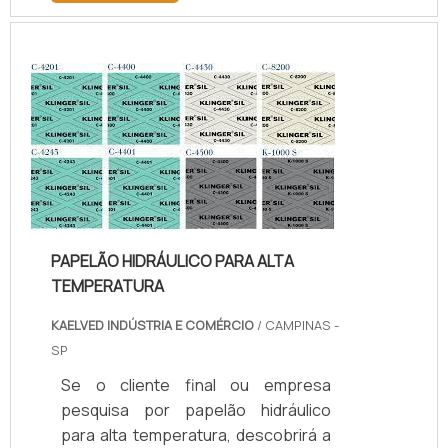
mercado.Sim, aqui é o lugar certo!
Quando o tema é juntas de teflon
temperatura, com os colaboradores
da kaelved obterá excelente custo-
benefício com assessoria técnica
especializada.UM POUCO MAIS
SOBRE JUNTAS DE TEFLON
TEMPERA...
PAPELÃO HIDRÁULICO PARA ALTA
TEMPERATURA
KAELVED INDÚSTRIA E COMÉRCIO
/ CAMPINAS -
SP
Se o cliente final ou empresa
pesquisa por papelão hidráulico
para alta temperatura, descobrirá a