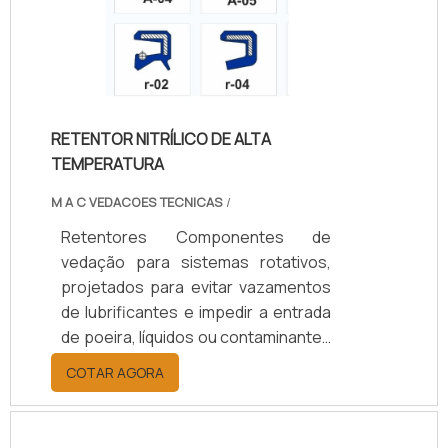
e diâmetros de 10 a 200 mm.
Aplicados em setores automotivo,
agrícola, naval, ferroviário e
industrial, aumentam a durabilidade
dos componentes, reduzem custos
RETENTOR NITRÍLICO DE ALTA
de manutenção e garantem
TEMPERATURA
eficiência operacional.
M A C VEDACOES TECNICAS
/
Retentores Componentes de
vedação para sistemas rotativos,
projetados para evitar vazamentos
de lubrificantes e impedir a entrada
de poeira, líquidos ou contaminantes
em eixos e rolamentos. Disponíveis
COTAR AGORA
em borracha nitrílica (NBR), Viton
(FKM), silicone, PTFE ou grafite,
suportam temperaturas de -40°C a