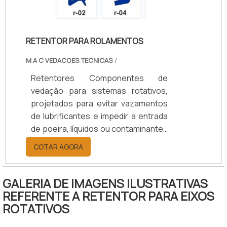
agrícola, naval, ferroviário e
industrial, aumentam a durabilidade
dos componentes, reduzem custos
RETENTOR PARA ROLAMENTOS
de manutenção e garantem
eficiência operacional.
M A C VEDACOES TECNICAS
/
Retentores Componentes de
vedação para sistemas rotativos,
projetados para evitar vazamentos
de lubrificantes e impedir a entrada
de poeira, líquidos ou contaminantes
em eixos e rolamentos. Disponíveis
COTAR AGORA
em borracha nitrílica (NBR), Viton
(FKM), silicone, PTFE ou grafite,
suportam temperaturas de -40°C a
GALERIA DE IMAGENS ILUSTRATIVAS
+200°C, conforme o material.
REFERENTE A RETENTOR PARA EIXOS
Oferecem opções de vedação
ROTATIVOS
simples ou dupla, com ou sem mola,