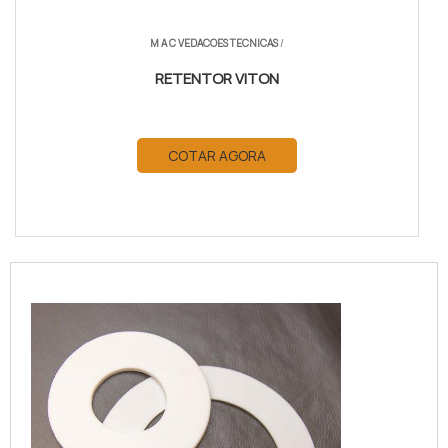
M A C VEDACOES TECNICAS
/
RETENTOR VITON
COTAR AGORA