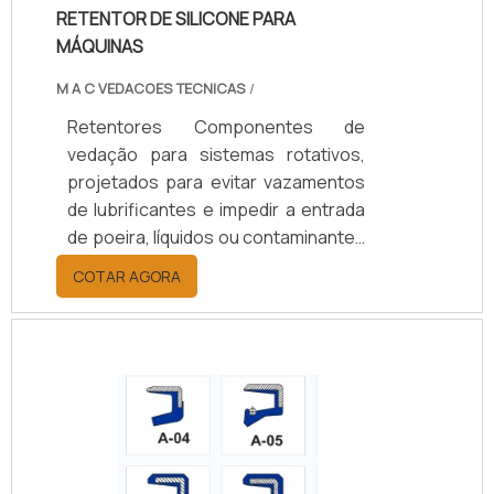
RETENTOR DE SILICONE PARA
de manutenção e garantem
MÁQUINAS
eficiência operacional.
M A C VEDACOES TECNICAS
/
Retentores Componentes de
vedação para sistemas rotativos,
projetados para evitar vazamentos
de lubrificantes e impedir a entrada
de poeira, líquidos ou contaminantes
em eixos e rolamentos. Disponíveis
COTAR AGORA
em borracha nitrílica (NBR), Viton
(FKM), silicone, PTFE ou grafite,
suportam temperaturas de -40°C a
+200°C, conforme o material.
Oferecem opções de vedação
simples ou dupla, com ou sem mola,
e diâmetros de 10 a 200 mm.
Aplicados em setores automotivo,