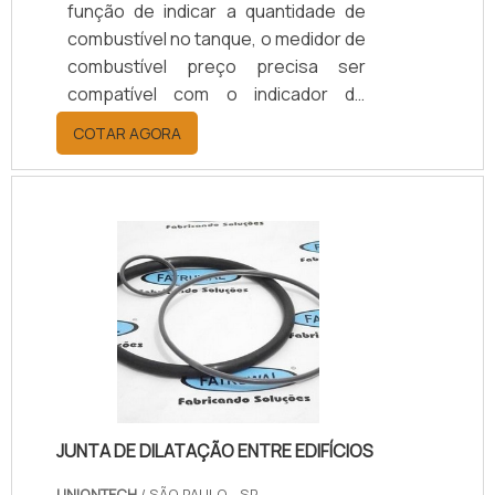
função de indicar a quantidade de
combustível no tanque, o medidor de
combustível preço precisa ser
compatível com o indicador do
veículo. Por isso, é importante se
COTAR AGORA
certificar de que sua resistência
seja compatível antes de adquiri-lo
no mercado. Só assim o medidor de
combustível atenderá a
necessidade do
usuário.Informações pertinentes a
respeito do produtoPor conta disso,
é muito importante consultar o
catálogo do fabricante ou procurar
um profissional habilitado ao .
JUNTA DE DILATAÇÃO ENTRE EDIFÍCIOS
UNIONTECH
/ SÃO PAULO - SP