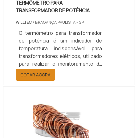
TERMÔMETRO PARA
TRANSFORMADOR DE POTÊNCIA
WILLTEC
/ BRAGANÇA PAULISTA - SP
O termômetro para transformador
de potência é um indicador de
temperatura indispensável para
transformadores elétricos, utilizado
para realizar o monitoramento da
temperatura do enrolamento. É um
COTAR AGORA
dispositivo que funciona dentro dos
princípios da indução de corrente
elétrica, com a capacidade de
modificar a tensão.Finalidade dos
termômetros para transformadores
de potência Garante o uso de
energia em residências e indústrias;
Indica a temperatura indispensável