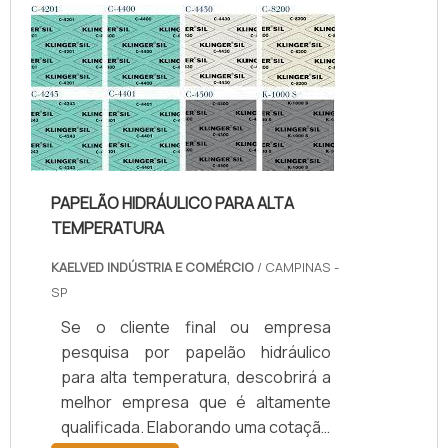
temperatura, com os colaboradores
da kaelved obterá excelente custo-
benefício com assessoria técnica
especializada.UM POUCO MAIS
SOBRE JUNTAS DE TEFLON
TEMPERA...
PAPELÃO HIDRÁULICO PARA ALTA
TEMPERATURA
KAELVED INDÚSTRIA E COMÉRCIO
/ CAMPINAS -
SP
Se o cliente final ou empresa
pesquisa por papelão hidráulico
para alta temperatura, descobrirá a
melhor empresa que é altamente
qualificada. Elaborando uma cotação