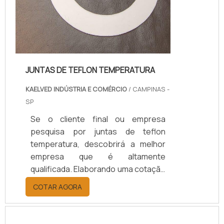
JUNTAS DE TEFLON TEMPERATURA
KAELVED INDÚSTRIA E COMÉRCIO
/ CAMPINAS -
SP
Se o cliente final ou empresa
pesquisa por juntas de teflon
temperatura, descobrirá a melhor
empresa que é altamente
qualificada. Elaborando uma cotação
por meio da plataforma e
COTAR AGORA
descobrindo a melhor referência do
mercado.Sim, aqui é o lugar certo!
Quando o tema é juntas de teflon