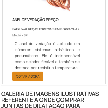
para transformadores elétricos;
Real.
ANEL DE VEDAÇÃO PREÇO
FATRUWAL PEÇAS ESPECIAIS EM BORRACHA
/
MAUÁ - SP
O anel de vedação é aplicado em
inúmeros sistemas hidráulicos e
pneumáticos. Ele é indispensável
como selador flexível e também se
destaca por resistir a temperaturas
elevadas.Ele é responsável por
COTAR AGORA
provocar uma reação elástica e,
com isso, gerar uma força de
contato para promover o
GALERIA DE IMAGENS ILUSTRATIVAS
estancamento, que é potencializado
REFERENTE A ONDE COMPRAR
a partir da pressão do meio. Dessa
JUNTAS DE DILATAÇÃO PARA