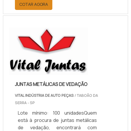
por meio da plataforma e
COTAR AGORA
descobrindo a melhor referência do
mercado.MAIS INFORMAÇÕES
RELEVANTES SOBRE PAPELÃO
HIDRÁULICO PARA ALTA
TEMPERATURASe alguém pesquisar
papelão hidráulico para alta
temperatura encontra na internet a
kaelved. Uma empresa com alto
know-how em laudos ...
JUNTAS METÁLICAS DE VEDAÇÃO
VITAL INDÚSTRIA DE AUTO PEÇAS
/ TABOÃO DA
SERRA - SP
Lote mínimo: 100 unidadesQuem
está à procura de juntas metálicas
de vedação, encontrará com