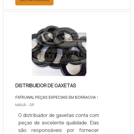
para fusca de uso prático, e
favorece que sua instalação seja
efetuada sem adaptações no
painel.Equipamentos específicos
para fuscas O indicador de
combustível é outro item que está
entre os instrumentos para fusca
mais procurados do segmento
automotivo. Este produto, que
originalmente é mecânico
(marcação por cabo.
DISTRIBUIDOR DE GAXETAS
FATRUWAL PEÇAS ESPECIAIS EM BORRACHA
/
MAUÁ - SP
O distribuidor de gaxetas conta com
peças de excelente qualidade. Elas
são responsáveis por fornecer