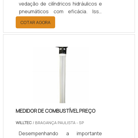
vedação de cilíndricos hidráulicos e
pneumáticos com eficácia. Isso
acontece por conta de um formato
COTAR AGORA
que facilita a vedação, além de
promover a fixação exata nos
equipamentos. Essas gaxetas
podem ser fabricadas em materiais
variados, como: Poliuretano;
Borracha nitrílica; Viton;
EPDM.Aplicação das gaxetasAs
gaxetas são aplicadas em
dispositivos e sistemas de baixa e
alta pressão e super alta pres.
MEDIDOR DE COMBUSTÍVEL PREÇO
WILLTEC
/ BRAGANÇA PAULISTA - SP
Desempenhando a importante