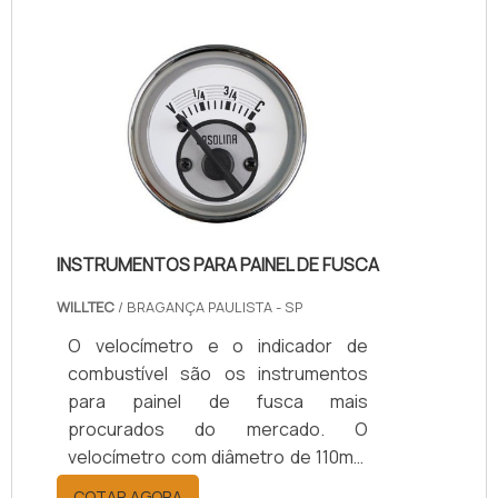
facilidade e podem entrar em
contato com diversos tipos de
líquidos – desde água até
combustíveis.Assim como maioria
dos produtos utilizados em
vedações de sistemas, a junta de
vedação papelão hidráulico também
é, muitas vezes, produzida .
INSTRUMENTOS PARA PAINEL DE FUSCA
WILLTEC
/ BRAGANÇA PAULISTA - SP
O velocímetro e o indicador de
combustível são os instrumentos
para painel de fusca mais
procurados do mercado. O
velocímetro com diâmetro de 110mm
original está entre os instrumentos
COTAR AGORA