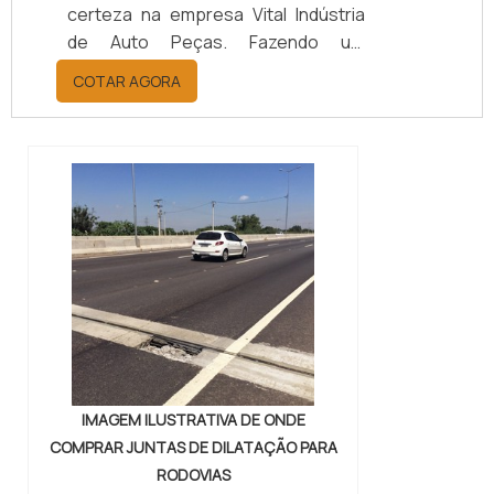
certeza na empresa Vital Indústria
de Auto Peças. Fazendo um
orçamento por meio da maior
COTAR AGORA
empresa da área, é possível achar a
sofisticação, qualidade e preço
justo em um só lugar.Quando a
questão é juntas metálicas de
vedação, com a melhor mão de obra
da Vital Indústria de Auto Peças, o
cliente receberá ótima qualidade
com responsabilidade ambient...
IMAGEM ILUSTRATIVA DE ONDE
COMPRAR JUNTAS DE DILATAÇÃO PARA
RODOVIAS