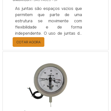
As juntas são espaços vazios que
permitem que parte de uma
estrutura se movimente com
flexibilidade e de forma
independente. O uso de juntas de
dilatação entre edifícios garante que
COTAR AGORA
a movimentação não altere as
características da estrutura.A
infiltração de água, óleos e poeira
são fatores prejudiciais a estruturas
de concreto. A fabricação de juntas
de dilatação em estruturas de
concreto armado pode ser feita em
várias dimensões, atendendo a
necessidade especifica de cada
cliente. Ao utilizar um.