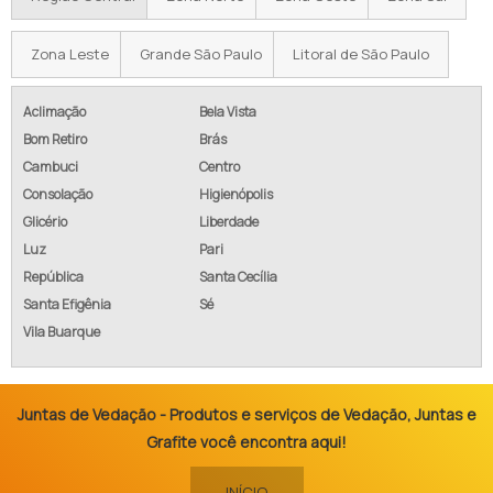
Zona Leste
Grande São Paulo
Litoral de São Paulo
Aclimação
Bela Vista
Bom Retiro
Brás
Cambuci
Centro
Consolação
Higienópolis
Glicério
Liberdade
Luz
Pari
República
Santa Cecília
Santa Efigênia
Sé
Vila Buarque
Juntas de Vedação - Produtos e serviços de Vedação, Juntas e
Grafite você encontra aqui!
INÍCIO