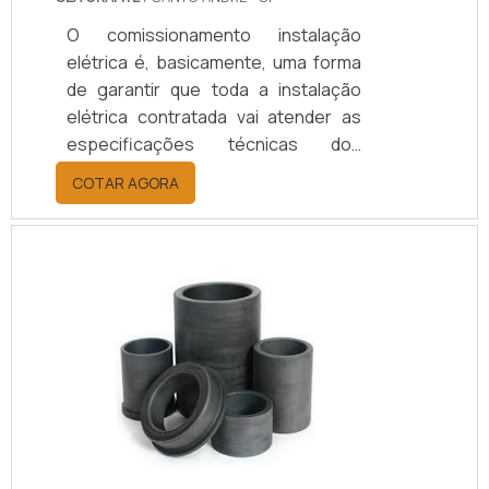
O comissionamento instalação
elétrica é, basicamente, uma forma
de garantir que toda a instalação
elétrica contratada vai atender as
especificações técnicas dos
projetos e memoriais, preservando
COTAR AGORA
a integridade dos usuários e
equipamentos a serem conectados
a estas instalações na planta do
contratante.SAIBA MAIS SOBRE
COMO O PROCESSO OFERECE
DIVERSAS APLICAÇÕESO
comissionamento pode ser aplicado
tanto a novos empreendimentos
quanto a unidades e sistemas
existentes em processo de
expansão, moderniz.