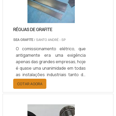
RÉGUAS DE GRAFITE
SEA GRAFITE
/ SANTO ANDRÉ - SP
O comissionamento elétrico, que
antigamente era uma exigência
apenas das grandes empresas, hoje
é quase uma unanimidade em todas
as instalações industriais tanto de
pequeno como de grande porte e
COTAR AGORA
tem como finalidade a certificação
técnica dos seus sites por
exigências dos seus clientes, para
certificações nacionais ou
internacionais para