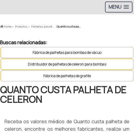
MENU
Home »
Produtos »
Palhetas para Bomba a Vácuo »
Quanto custa palheta de celeron
Buscas relacionadas:
Fábrica de palhetas para bombas de vácuo
Distribuidor de palhetas de celeron para bombas
Fábrica de palhetas de grafite
QUANTO CUSTA PALHETA DE
CELERON
Receba os valores médios de Quanto custa palheta de
celeron, encontre os melhores fabricantes, realize um