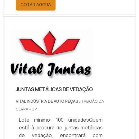
por meio da plataforma e
COTAR AGORA
descobrindo a melhor referência do
mercado.MAIS INFORMAÇÕES
RELEVANTES SOBRE PAPELÃO
HIDRÁULICO PARA ALTA
TEMPERATURASe alguém pesquisar
papelão hidráulico para alta
temperatura encontra na internet a
kaelved. Uma empresa com alto
know-how em laudos ...
JUNTAS METÁLICAS DE VEDAÇÃO
VITAL INDÚSTRIA DE AUTO PEÇAS
/ TABOÃO DA
SERRA - SP
Lote mínimo: 100 unidadesQuem
está à procura de juntas metálicas
de vedação, encontrará com