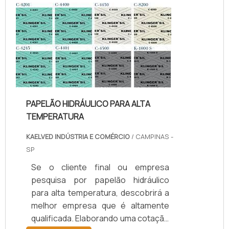
temperatura, com os colaboradores
da kaelved obterá excelente custo-
benefício com assessoria técnica
especializada.UM POUCO MAIS
SOBRE JUNTAS DE TEFLON
TEMPERA...
PAPELÃO HIDRÁULICO PARA ALTA
TEMPERATURA
KAELVED INDÚSTRIA E COMÉRCIO
/ CAMPINAS -
SP
Se o cliente final ou empresa
pesquisa por papelão hidráulico
para alta temperatura, descobrirá a
melhor empresa que é altamente
qualificada. Elaborando uma cotação