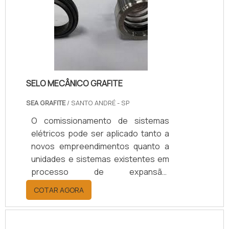
exportação.SAIBA SOBRE A
GARANTIA DE PRESERVAÇÃO E
QUALIDADEO processo é, na
realidade, uma forma de garantir que
toda a instalação elétrica contratada
vai aten.
SELO MECÂNICO GRAFITE
SEA GRAFITE
/ SANTO ANDRÉ - SP
O comissionamento de sistemas
elétricos pode ser aplicado tanto a
novos empreendimentos quanto a
unidades e sistemas existentes em
processo de expansão,
modernização ou ajuste. Dispondo
COTAR AGORA
dos mais modernos equipamentos
de termografia e contando com
larga experiência de seus