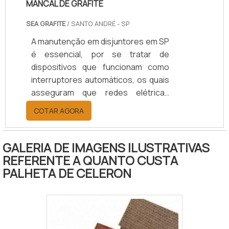
MANCAL DE GRAFITE
SEA GRAFITE
/ SANTO ANDRÉ - SP
A manutenção em disjuntores em SP
é essencial, por se tratar de
dispositivos que funcionam como
interruptores automáticos, os quais
asseguram que redes elétricas
possam operar com segurança,
COTAR AGORA
sem causar danos como curtos
circuitos, quedas de corrente
elétrica ou sobrecargas. Ou seja,
GALERIA DE IMAGENS ILUSTRATIVAS
todo o funcionamento do disjuntor
REFERENTE A QUANTO CUSTA
deve ocorrer com a máxima
PALHETA DE CELERON
exatidão, evitando qualquer tipo de
erro ou acidente elétrico.SAIBA
COMO A LIMPEZA DO DISPOSITIVO É
ESSENCIALPara manter o bom