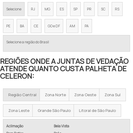
Selecione
RJ
MG
ES
SP
PR
SC
RS
PE
BA
CE
GO e DF
AM
PA
Selecione a região do Brasil
REGIÕES ONDE A JUNTAS DE VEDAÇÃO
ATENDE QUANTO CUSTA PALHETA DE
CELERON:
Região Central
Zona Norte
Zona Oeste
Zona Sul
Zona Leste
Grande São Paulo
Litoral de São Paulo
Aclimação
Bela Vista