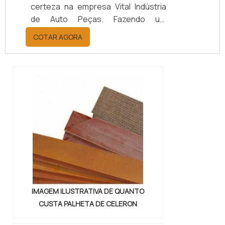
certeza na empresa Vital Indústria
de Auto Peças. Fazendo um
orçamento por meio da maior
COTAR AGORA
empresa da área, é possível achar a
sofisticação, qualidade e preço
justo em um só lugar.Quando a
questão é juntas metálicas de
vedação, com a melhor mão de obra
da Vital Indústria de Auto Peças, o
cliente receberá ótima qualidade
com responsabilidade ambient...
IMAGEM ILUSTRATIVA DE QUANTO
CUSTA PALHETA DE CELERON