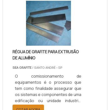
profissionais oferece a seus
clientes: Em Instalações Elétricas;
Máquinas; Subestações; Cabos e
Conexões; Painéis e Cubículos;
Barramentos;
Transformadores.SAIBA COMO É
EXTREMAMENTE IMPORTANTE ESTE
PROCESSO Este processo, que a.
RÉGUA DE GRAFITE PARA EXTRUSÃO
DE ALUMÍNIO
SEA GRAFITE
/ SANTO ANDRÉ - SP
O comissionamento de
equipamentos é o processo que
tem como finalidade assegurar que
os sistemas e componentes de uma
edificação ou unidade industrial
estejam projetados, instalados,
COTAR AGORA