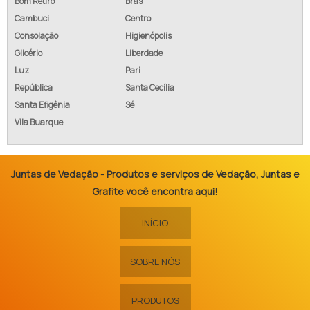
Bom Retiro
Brás
Cambuci
Centro
Consolação
Higienópolis
Glicério
Liberdade
Luz
Pari
República
Santa Cecília
Santa Efigênia
Sé
Vila Buarque
Juntas de Vedação - Produtos e serviços de Vedação, Juntas e
Grafite você encontra aqui!
INÍCIO
SOBRE NÓS
PRODUTOS