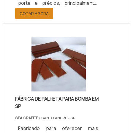
porte e prédios, principalmente,
esse processo tem a finalidade de
COTAR AGORA
realizar reparos nas instalações ou
até mesmo evitá-los. O SERVIÇO
DEVE SER FEITO COM FREQUÊNCIAA
manutenção preventiva, deve
acontecer com certa frequência, o
que gera a diminuição do risco de
problemas maiores além de ter um
custo mais acessível para os
clientes. Já a manutenção corretiva,
acontece sempre que os di.
FÁBRICA DE PALHETA PARA BOMBA EM
SP
SEA GRAFITE
/ SANTO ANDRÉ - SP
Fabricado para oferecer mais