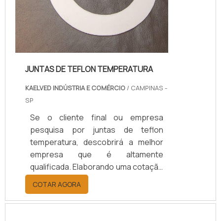
JUNTAS DE TEFLON TEMPERATURA
KAELVED INDÚSTRIA E COMÉRCIO
/ CAMPINAS -
SP
Se o cliente final ou empresa
pesquisa por juntas de teflon
temperatura, descobrirá a melhor
empresa que é altamente
qualificada. Elaborando uma cotação
por meio da plataforma e
COTAR AGORA
descobrindo a melhor referência do
mercado.Sim, aqui é o lugar certo!
Quando o tema é juntas de teflon