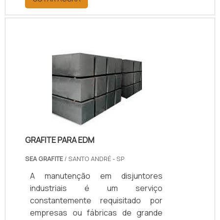
testados, operados e mantidos de
acordo com as necessidades e
requisitos operacionais do
proprietário. O comissionamento
pode ser aplicado tanto a novos
empreendimentos quanto a
unidades e sistemas existentes em
processo de expansão,
modernização ou ajuste.SAIBA
COMO O PRODUTO GARANTE UM
BOM DESEMPENHOCom uma
GRAFITE PARA EDM
empres.
SEA GRAFITE
/ SANTO ANDRÉ - SP
A manutenção em disjuntores
industriais é um serviço
constantemente requisitado por
empresas ou fábricas de grande