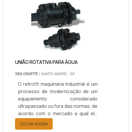
manutenção preventiva, deve
acontecer com certa frequência, o
que gera a diminuição do risco de
problemas maiores além de ter um
custo mais acessível para os
clientes. Já a manutenção corretiva,
acontece sempre que os.
UNIÃO ROTATIVA PARA ÁGUA
SEA GRAFITE
/ SANTO ANDRÉ - SP
O retrofit maquinaria industrial é um
processo de modernização de um
equipamento considerado
ultrapassado ou fora das normas, de
acordo com o mercado a qual ele
responde. SAIBA SOBRE A
COTAR AGORA
OTIMIZAÇÃO DE PROCESSOS E