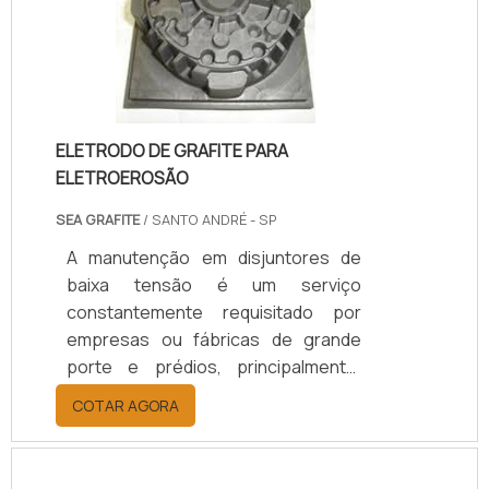
comissionamento pode ser aplicado
tanto a novos empreendimentos
quanto a unidades e sistemas
existentes em processo de
expansão, moderniz.
ELETRODO DE GRAFITE PARA
ELETROEROSÃO
SEA GRAFITE
/ SANTO ANDRÉ - SP
A manutenção em disjuntores de
baixa tensão é um serviço
constantemente requisitado por
empresas ou fábricas de grande
porte e prédios, principalmente,
esse processo tem a finalidade de
COTAR AGORA
realizar reparos nas instalações ou
até mesmo evitá-los. SAIBA MAIS
INFORMAÇÕES SOBRE O SERVIÇOA