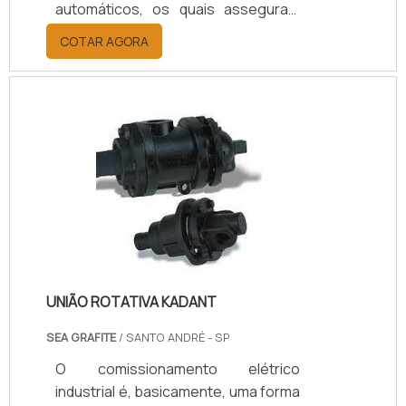
automáticos, os quais asseguram
que redes elétricas possam operar
COTAR AGORA
com segurança, sem causar danos
como curtos circuitos, quedas de
corrente elétrica ou sobrecargas.
Ou seja, todo o funcionamento do
disjuntor deve ocorrer com a máxima
exatidão, evitando qualquer tipo de
erro ou acidente elétrico.SAIBA MAIS
INFORMAÇÕES SOBRE O
SERVIÇODurante a manutenção, os
disjuntore.
UNIÃO ROTATIVA KADANT
SEA GRAFITE
/ SANTO ANDRÉ - SP
O comissionamento elétrico
industrial é, basicamente, uma forma