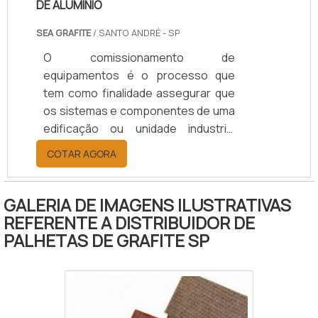
DE ALUMÍNIO
SEA GRAFITE
/ SANTO ANDRÉ - SP
O comissionamento de
equipamentos é o processo que
tem como finalidade assegurar que
os sistemas e componentes de uma
edificação ou unidade industrial
estejam projetados, instalados,
COTAR AGORA
testados, operados e mantidos de
acordo com as necessidades e
requisitos operacionais do
GALERIA DE IMAGENS ILUSTRATIVAS
proprietário. O comissionamento
REFERENTE A DISTRIBUIDOR DE
pode ser aplicado tanto a novos
PALHETAS DE GRAFITE SP
empreendimentos quanto a
unidades e sistemas existentes em
processo de expansão,
modernização ou ajuste.SAIBA