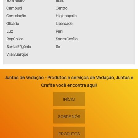
Bom Retiro
Brás
Cambuci
Centro
Consolação
Higienópolis
Glicério
Liberdade
Luz
Pari
República
Santa Cecília
Santa Efigênia
Sé
Vila Buarque
Juntas de Vedação - Produtos e serviços de Vedação, Juntas e
Grafite você encontra aqui!
INÍCIO
SOBRE NÓS
PRODUTOS