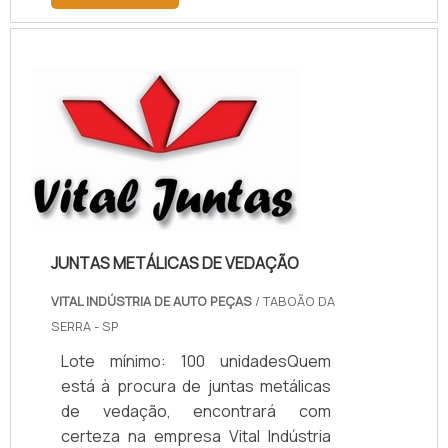
descobrindo a melhor referência do
mercado.MAIS INFORMAÇÕES
RELEVANTES SOBRE PAPELÃO
HIDRÁULICO PARA ALTA
TEMPERATURASe alguém pesquisar
papelão hidráulico para alta
temperatura encontra na internet a
kaelved. Uma empresa com alto
know-how em laudos ...
JUNTAS METÁLICAS DE VEDAÇÃO
VITAL INDÚSTRIA DE AUTO PEÇAS
/ TABOÃO DA
SERRA - SP
Lote mínimo: 100 unidadesQuem
está à procura de juntas metálicas
de vedação, encontrará com
certeza na empresa Vital Indústria