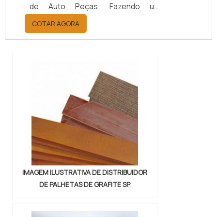
de Auto Peças. Fazendo um
orçamento por meio da maior
COTAR AGORA
empresa da área, é possível achar a
sofisticação, qualidade e preço
justo em um só lugar.Quando a
questão é juntas metálicas de
vedação, com a melhor mão de obra
da Vital Indústria de Auto Peças, o
cliente receberá ótima qualidade
com responsabilidade ambient...
IMAGEM ILUSTRATIVA DE DISTRIBUIDOR
DE PALHETAS DE GRAFITE SP