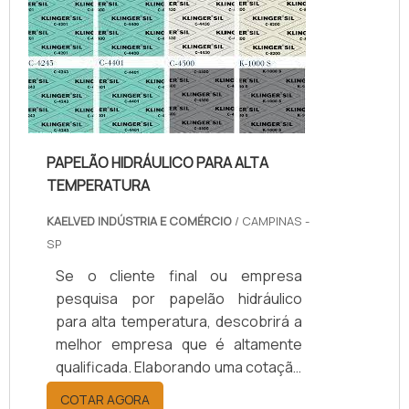
da kaelved obterá excelente custo-
benefício com assessoria técnica
especializada.UM POUCO MAIS
SOBRE JUNTAS DE TEFLON
TEMPERA...
PAPELÃO HIDRÁULICO PARA ALTA
TEMPERATURA
KAELVED INDÚSTRIA E COMÉRCIO
/ CAMPINAS -
SP
Se o cliente final ou empresa
pesquisa por papelão hidráulico
para alta temperatura, descobrirá a
melhor empresa que é altamente
qualificada. Elaborando uma cotação
por meio da plataforma e
COTAR AGORA