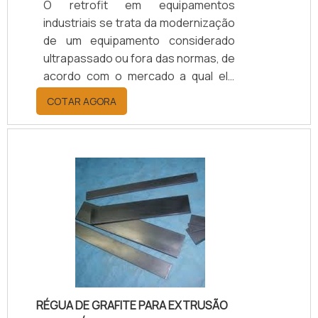
O retrofit em equipamentos
industriais se trata da modernização
de um equipamento considerado
ultrapassado ou fora das normas, de
acordo com o mercado a qual ele
responde. O recurso é geralmente
COTAR AGORA
adotado por empresas que
necessitam obter uma máquina
específica para um trabalho. Na
maioria das vezes, ele não existe em
território nacional. SAIBA COMO O
PRODUTO APRESENTA UM ÓTIMO
CUSTO BENEFÍCIOA manutenção
oferece ótima relação de custo-
benefício independente do
segmento. Este equipamento é
impresc.
RÉGUA DE GRAFITE PARA EXTRUSÃO