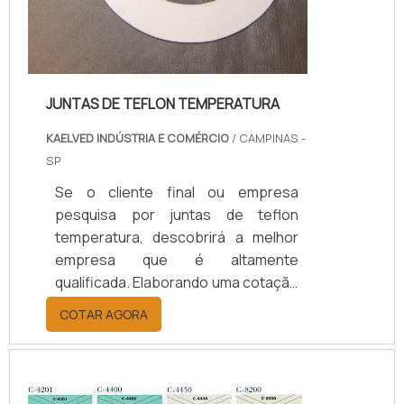
JUNTAS DE TEFLON TEMPERATURA
KAELVED INDÚSTRIA E COMÉRCIO
/ CAMPINAS -
SP
Se o cliente final ou empresa
pesquisa por juntas de teflon
temperatura, descobrirá a melhor
empresa que é altamente
qualificada. Elaborando uma cotação
por meio da plataforma e
COTAR AGORA
descobrindo a melhor referência do
mercado.Sim, aqui é o lugar certo!
Quando o tema é juntas de teflon
temperatura, com os colaboradores