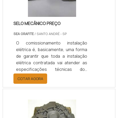
SELO MECÂNICO PREÇO
SEA GRAFITE
/ SANTO ANDRÉ - SP
O comissionamento instalação
elétrica é, basicamente, uma forma
de garantir que toda a instalação
elétrica contratada vai atender as
especificações técnicas dos
projetos e memoriais, preservando
COTAR AGORA
a integridade dos usuários e
equipamentos a serem conectados
a estas instalações na planta do
contratante.SAIBA MAIS SOBRE
COMO O PROCESSO OFERECE
DIVERSAS APLICAÇÕESO