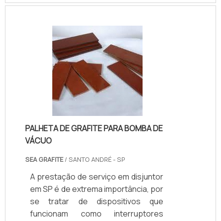
RENDIMENTOSO recurso é
geralmente adotado por empresas
que necessitam obter uma máquina
específica para um trabalho. Na
maioria das vezes, ele não existe em
território nacional. Neste caso, a
manutenção oferece ótima relação
de custo-benefício independente
do segmento. Este equipamento é.
PALHETA DE GRAFITE PARA BOMBA DE
VÁCUO
SEA GRAFITE
/ SANTO ANDRÉ - SP
A prestação de serviço em disjuntor
em SP é de extrema importância, por
se tratar de dispositivos que
funcionam como interruptores