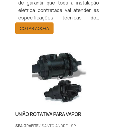
de garantir que toda a instalação
elétrica contratada vai atender as
especificações técnicas dos
projetos e memoriais, preservando
COTAR AGORA
a integridade dos usuários e
equipamentos a serem conectados
a estas instalações na planta do
contratante.SAIBA COMO PODE SER
APLICADO EM NOVOS
EMPREENDIMENTOSO
comissionamento pode ser aplicado
tanto a novos empreendimentos
quanto a unidades e sistemas
existentes em processo de
expansão, modernização ou.
UNIÃO ROTATIVA PARA VAPOR
SEA GRAFITE
/ SANTO ANDRÉ - SP