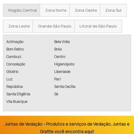
Região Central
Zona Norte
Zona Oeste
Zona Sul
Zona Leste
Grande São Paulo
Litoral de São Paulo
Aclimação
Bela Vista
Bom Retiro
Brás
Cambuci
Centro
Consolação
Higienópolis
Glicério
Liberdade
Luz
Pari
República
Santa Cecília
Santa Efigênia
Sé
Vila Buarque
Juntas de Vedação - Produtos e serviços de Vedação, Juntas e
Grafite você encontra aqui!