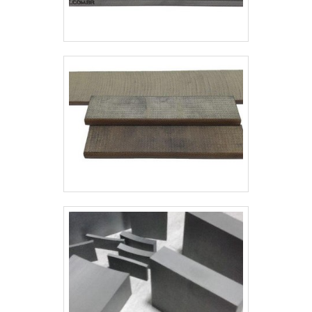
excelência e destaque em sua área
de atuação. A Kaelved Indústria e
Comércio se mostra referência por
ter: Soluções eficazes para
fabricação de produtos para
vedação; Destaque nos principais
segmentos das indústrias químicas,
petroquímicas, farmacêuticas e
mecânicas; Modernas instalações
em uma área industrial; Expandindo
com novas tecnologias e
equipamentos acompanhando a
evolução do mercado.Ainda focando
na qualidade em lençol de borracha,
sempre deve-se buscar uma
empresa que tenha produtos e
serviços com ótima qualidade e
assertividade, detalhes que passam