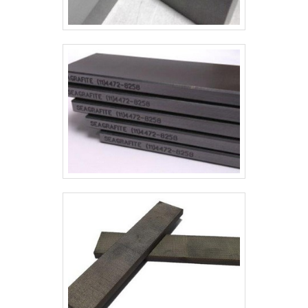
despercebidos e podem gerar
prejuízo futuros para os clientes.É
por tudo isso que a Kaelved Indústria
e Comércio é uma empresa
comprometida com seus serviços
quando falamos do segmento de
fabricante de juntas industriais. A
empresa foca tudo que há de mais
atual para garantir a qualidade final
para cada cliente.QUALIDADES E
PONTOS FORTES DA EMPRESANa
Kaelved Indústria e Comércio existe
variedade e qualidade quando o
assunto for fabricante de juntas
industriais. Os clientes encontram
itens como placa de ptfe expandido
e perfil de borracha com ótima