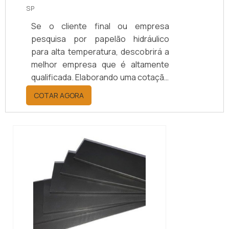
SP
Se o cliente final ou empresa
pesquisa por papelão hidráulico
para alta temperatura, descobrirá a
melhor empresa que é altamente
qualificada. Elaborando uma cotação
por meio da plataforma e
COTAR AGORA
descobrindo a melhor referência do
mercado.MAIS INFORMAÇÕES
RELEVANTES SOBRE PAPELÃO
HIDRÁULICO PARA ALTA
TEMPERATURASe alguém pesquisar
papelão hidráulico para alta
temperatura encontra na internet a
kaelved. Uma empresa com alto
know-how em laudos ...