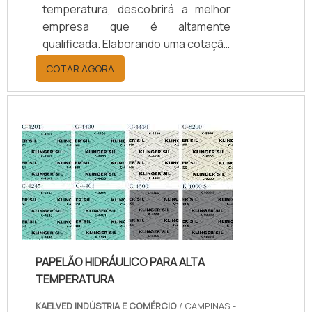
temperatura, descobrirá a melhor
empresa que é altamente
qualificada. Elaborando uma cotação
por meio da plataforma e
COTAR AGORA
descobrindo a melhor referência do
mercado.Sim, aqui é o lugar certo!
Quando o tema é juntas de teflon
temperatura, com os colaboradores
da kaelved obterá excelente custo-
benefício com assessoria técnica
especializada.UM POUCO MAIS
SOBRE JUNTAS DE TEFLON
TEMPERA...
PAPELÃO HIDRÁULICO PARA ALTA
TEMPERATURA
KAELVED INDÚSTRIA E COMÉRCIO
/ CAMPINAS -