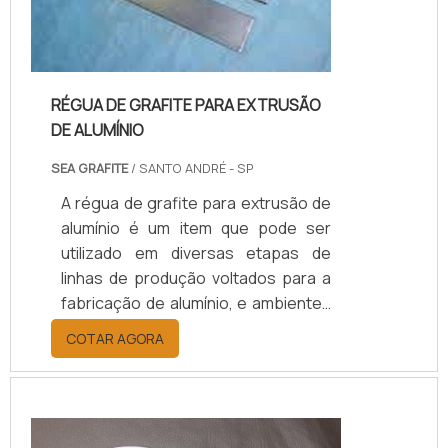
RÉGUA DE GRAFITE PARA EXTRUSÃO
DE ALUMÍNIO
SEA GRAFITE
/ SANTO ANDRÉ - SP
A régua de grafite para extrusão de
alumínio é um item que pode ser
utilizado em diversas etapas de
linhas de produção voltados para a
fabricação de alumínio, e ambientes
que oferecem serviços para dar
COTAR AGORA
forma, volume e acabamento com
precisão e agilidade, de acordo com
cada tipo de projeto e necessidade,
para produtos como, placas, chapas