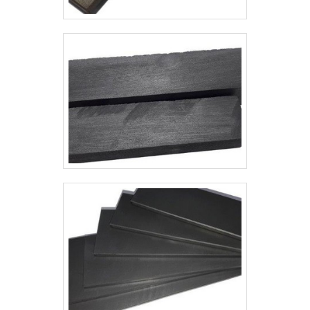
qualidade e excelente custo-
benefício.Apresentando produtos
de alto padrão, a empresa conta
com profissionais especializados e
instalações modernas e em bom
estado, conquistando então a
confiança de todos.A Kaelved
Indústria e Comércio é uma empresa
que tem sido apontada de forma
positiva no mercado por toda
seriedade e qualidade o que garante
o sucesso dos clientes de ponta a
ponta.