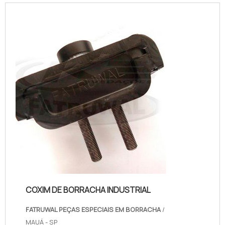
produto é um modelo de
amortecedor que possui diversos
tamanhos e tem como principal
função neutralizar e assegurar a
absorção de choques mecânicos e
vibrações, reduzindo assim o
deslocamento entre as peças dos
equipamentos, evitando a que...
COXIM DE BORRACHA INDUSTRIAL
FATRUWAL PEÇAS ESPECIAIS EM BORRACHA
/
MAUÁ - SP