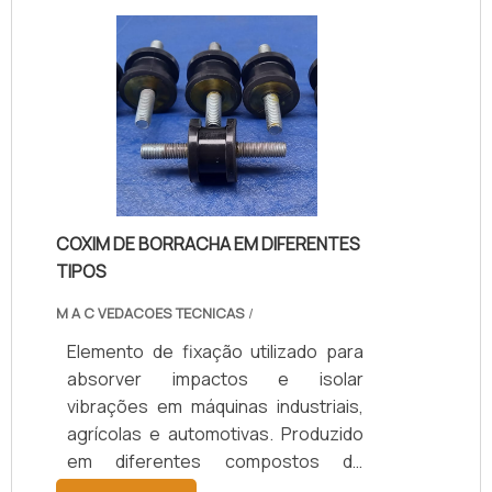
durabilidade e proteção aos
equipamentos. Disponível em
modelos personalizados, com
suporte técnico especializado para
a escolha adequada, prazos de
entrega ágeis e condições flexíveis.
COXIM DE BORRACHA EM DIFERENTES
TIPOS
M A C VEDACOES TECNICAS
/
Elemento de fixação utilizado para
absorver impactos e isolar
vibrações em máquinas industriais,
agrícolas e automotivas. Produzido
em diferentes compostos de
borracha (Natural/SBR, Neoprene,