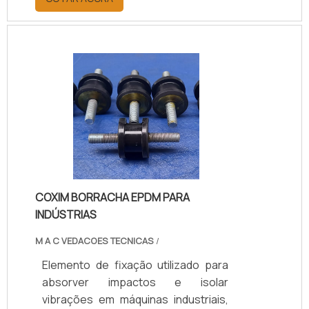
EPDM), conforme a necessidade de
carga, temperatura e nível de
vibração, garantindo desempenho,
durabilidade e proteção aos
equipamentos. Disponível em
modelos personalizados, com
suporte técnico especializado para
a escolha adequada, prazos de
entrega ágeis e condições flexíveis.
COXIM BORRACHA EPDM PARA
INDÚSTRIAS
M A C VEDACOES TECNICAS
/
Elemento de fixação utilizado para
absorver impactos e isolar
vibrações em máquinas industriais,