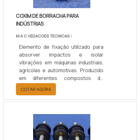
COXIM DE BORRACHA PARA
INDÚSTRIAS
M A C VEDACOES TECNICAS
/
Elemento de fixação utilizado para
absorver impactos e isolar
vibrações em máquinas industriais,
agrícolas e automotivas. Produzido
em diferentes compostos de
borracha (Natural/SBR, Neoprene,
COTAR AGORA
EPDM), conforme a necessidade de
carga, temperatura e nível de
vibração, garantindo desempenho,
durabilidade e proteção aos
equipamentos. Disponível em
modelos personalizados, com