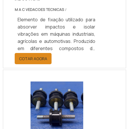
M A C VEDACOES TECNICAS
/
Elemento de fixação utilizado para
absorver impactos e isolar
vibrações em máquinas industriais,
agrícolas e automotivas. Produzido
em diferentes compostos de
borracha (Natural/SBR, Neoprene,
COTAR AGORA
EPDM), conforme a necessidade de
carga, temperatura e nível de
vibração, garantindo desempenho,
durabilidade e proteção aos
equipamentos. Disponível em
modelos personalizados, com
suporte técnico especializado para
a escolha adequada, prazos de
entrega ágeis e condições flexíveis.