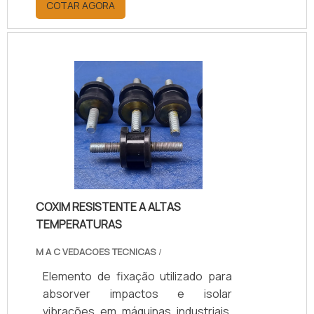
COTAR AGORA
EPDM), conforme a necessidade de
carga, temperatura e nível de
vibração, garantindo desempenho,
durabilidade e proteção aos
equipamentos. Disponível em
modelos personalizados, com
suporte técnico especializado para
a escolha adequada, prazos de
entrega ágeis e condições flexíveis.
COXIM RESISTENTE A ALTAS
TEMPERATURAS
M A C VEDACOES TECNICAS
/
Elemento de fixação utilizado para
absorver impactos e isolar
vibrações em máquinas industriais,