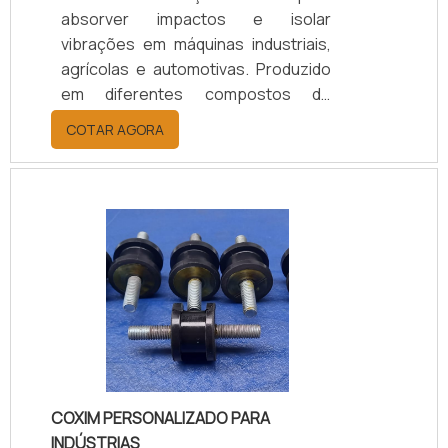
absorver impactos e isolar
vibrações em máquinas industriais,
agrícolas e automotivas. Produzido
em diferentes compostos de
borracha (Natural/SBR, Neoprene,
COTAR AGORA
EPDM), conforme a necessidade de
carga, temperatura e nível de
vibração, garantindo desempenho,
durabilidade e proteção aos
equipamentos. Disponível em
modelos personalizados, com
suporte técnico especializado para
a escolha adequada, prazos de
entrega ágeis e condições flexíveis.
COXIM PERSONALIZADO PARA
INDÚSTRIAS