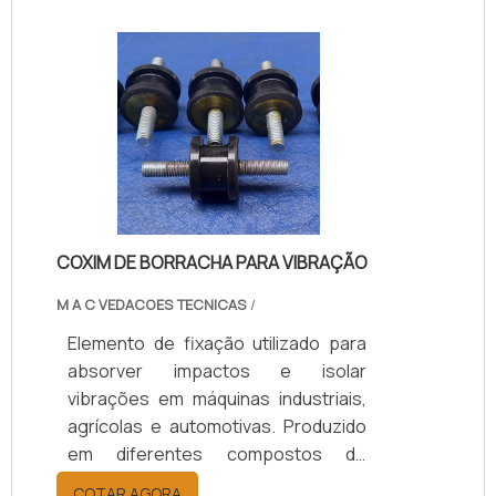
vibração, garantindo desempenho,
durabilidade e proteção aos
equipamentos. Disponível em
modelos personalizados, com
suporte técnico especializado para
a escolha adequada, prazos de
entrega ágeis e condições flexíveis.
COXIM DE BORRACHA PARA VIBRAÇÃO
M A C VEDACOES TECNICAS
/
Elemento de fixação utilizado para
absorver impactos e isolar
vibrações em máquinas industriais,
agrícolas e automotivas. Produzido
em diferentes compostos de
borracha (Natural/SBR, Neoprene,
COTAR AGORA