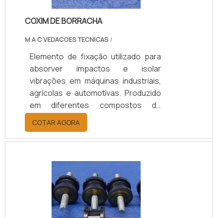
COXIM DE BORRACHA
M A C VEDACOES TECNICAS
/
Elemento de fixação utilizado para
absorver impactos e isolar
vibrações em máquinas industriais,
agrícolas e automotivas. Produzido
em diferentes compostos de
borracha (Natural/SBR, Neoprene,
COTAR AGORA
EPDM), conforme a necessidade de
carga, temperatura e nível de
vibração, garantindo desempenho,
durabilidade e proteção aos
equipamentos. Disponível em
modelos personalizados, com
suporte técnico especializado para
a escolha adequada, prazos de