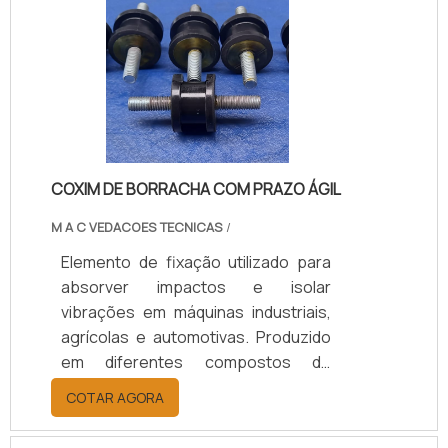
equipamentos. Disponível em
modelos personalizados, com
suporte técnico especializado para
a escolha adequada, prazos de
entrega ágeis e condições flexíveis.
COXIM DE BORRACHA COM PRAZO ÁGIL
M A C VEDACOES TECNICAS
/
Elemento de fixação utilizado para
absorver impactos e isolar
vibrações em máquinas industriais,
agrícolas e automotivas. Produzido
em diferentes compostos de
borracha (Natural/SBR, Neoprene,
COTAR AGORA
EPDM), conforme a necessidade de
carga, temperatura e nível de