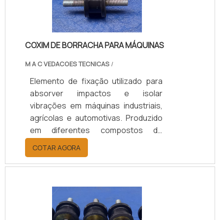
entrega ágeis e condições flexíveis.
COXIM DE BORRACHA PARA MÁQUINAS
M A C VEDACOES TECNICAS
/
Elemento de fixação utilizado para
absorver impactos e isolar
vibrações em máquinas industriais,
agrícolas e automotivas. Produzido
em diferentes compostos de
borracha (Natural/SBR, Neoprene,
COTAR AGORA
EPDM), conforme a necessidade de
carga, temperatura e nível de
vibração, garantindo desempenho,
durabilidade e proteção aos
equipamentos. Disponível em
modelos personalizados, com