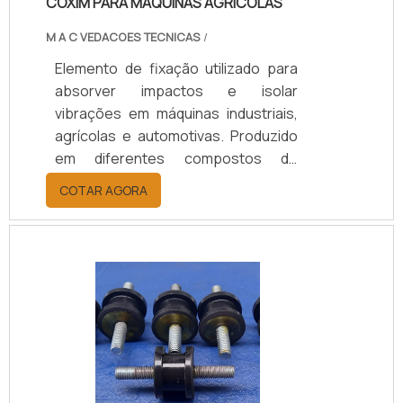
COXIM PARA MÁQUINAS AGRÍCOLAS
M A C VEDACOES TECNICAS
/
Elemento de fixação utilizado para
absorver impactos e isolar
vibrações em máquinas industriais,
agrícolas e automotivas. Produzido
em diferentes compostos de
borracha (Natural/SBR, Neoprene,
COTAR AGORA
EPDM), conforme a necessidade de
carga, temperatura e nível de
vibração, garantindo desempenho,
durabilidade e proteção aos
equipamentos. Disponível em
modelos personalizados, com
suporte técnico especializado para
a escolha adequada, prazos de
entrega ágeis e condições flexíveis.