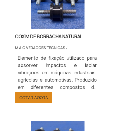
suporte técnico especializado para
a escolha adequada, prazos de
entrega ágeis e condições flexíveis.
COXIM DE BORRACHA NATURAL
M A C VEDACOES TECNICAS
/
Elemento de fixação utilizado para
absorver impactos e isolar
vibrações em máquinas industriais,
agrícolas e automotivas. Produzido
em diferentes compostos de
borracha (Natural/SBR, Neoprene,
COTAR AGORA
EPDM), conforme a necessidade de
carga, temperatura e nível de
vibração, garantindo desempenho,
durabilidade e proteção aos