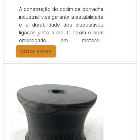
A construção do coxim de borracha
industrial visa garantir a estabilidade
e a durabilidade dos dispositivos
ligados junto a ele. O coxim é bem
empregado em motores,
equipamentos eletrônicos,
COTAR AGORA
computadores, prensas e injetoras,
assim como em aplicações em
indústrias químicas, de construção
civil, ferroviárias e de diversos
outros segmentos, proporcionando,
dessa maneira, variados modos de
utilização.O produto é um modelo de
amortecedor qu...