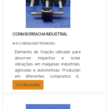
suporte técnico especializado para
a escolha adequada, prazos de
entrega ágeis e condições flexíveis.
COXIM BORRACHA INDUSTRIAL
M A C VEDACOES TECNICAS
/
Elemento de fixação utilizado para
absorver impactos e isolar
vibrações em máquinas industriais,
agrícolas e automotivas. Produzido
em diferentes compostos de
borracha (Natural/SBR, Neoprene,
COTAR AGORA
EPDM), conforme a necessidade de
carga, temperatura e nível de
vibração, garantindo desempenho,
durabilidade e proteção aos