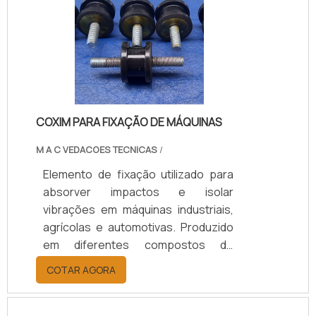
equipamentos. Disponível em
modelos personalizados, com
suporte técnico especializado para
a escolha adequada, prazos de
entrega ágeis e condições flexíveis.
COXIM PARA FIXAÇÃO DE MÁQUINAS
M A C VEDACOES TECNICAS
/
Elemento de fixação utilizado para
absorver impactos e isolar
vibrações em máquinas industriais,
agrícolas e automotivas. Produzido
em diferentes compostos de
borracha (Natural/SBR, Neoprene,
COTAR AGORA
EPDM), conforme a necessidade de
carga, temperatura e nível de
vibração, garantindo desempenho,