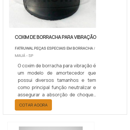
COXIM DE BORRACHA PARA VIBRAÇÃO
FATRUWAL PEÇAS ESPECIAIS EM BORRACHA
/
MAUÁ - SP
O coxim de borracha para vibração é
um modelo de amortecedor que
possui diversos tamanhos e tem
como principal função neutralizar e
assegurar a absorção de choques
mecânicos e vibrações, reduzindo
COTAR AGORA
assim o deslocamento entre as
peças dos equipamentos, evitando
a quebra delas e avarias que