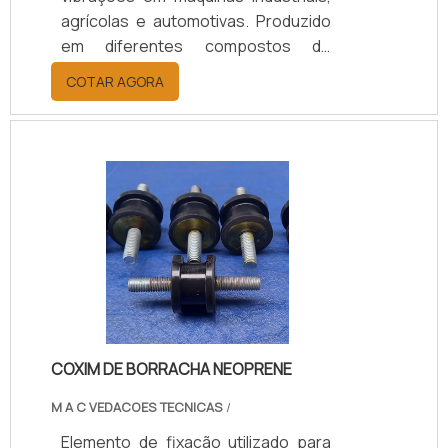
agrícolas e automotivas. Produzido
em diferentes compostos de
borracha (Natural/SBR, Neoprene,
COTAR AGORA
EPDM), conforme a necessidade de
carga, temperatura e nível de
vibração, garantindo desempenho,
durabilidade e proteção aos
equipamentos. Disponível em
modelos personalizados, com
suporte técnico especializado para
a escolha adequada, prazos de
entrega ágeis e condições flexíveis.
COXIM DE BORRACHA NEOPRENE
M A C VEDACOES TECNICAS
/
Elemento de fixação utilizado para