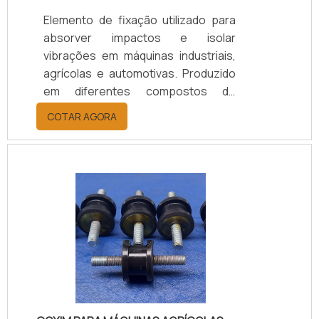
Elemento de fixação utilizado para
absorver impactos e isolar
vibrações em máquinas industriais,
agrícolas e automotivas. Produzido
em diferentes compostos de
borracha (Natural/SBR, Neoprene,
COTAR AGORA
EPDM), conforme a necessidade de
carga, temperatura e nível de
vibração, garantindo desempenho,
durabilidade e proteção aos
equipamentos. Disponível em
modelos personalizados, com
suporte técnico especializado para
a escolha adequada, prazos de
entrega ágeis e condições flexíveis.