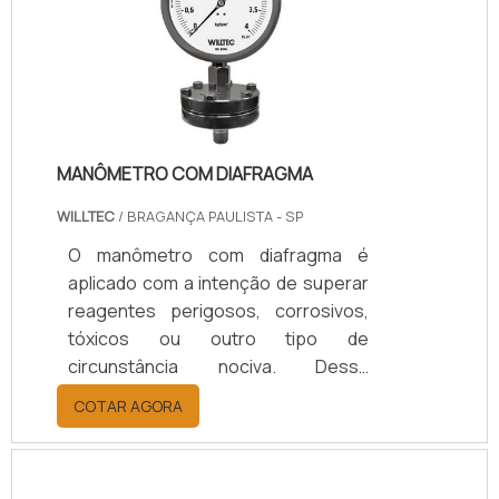
modo a evitar prováveis vazamentos
de fluidos resultantes de processos
do trabalho do maquinário. As
gaxetas são produzidas em grande
variedade de composição quím.
MANÔMETRO COM DIAFRAGMA
WILLTEC
/ BRAGANÇA PAULISTA - SP
O manômetro com diafragma é
aplicado com a intenção de superar
reagentes perigosos, corrosivos,
tóxicos ou outro tipo de
circunstância nociva. Dessa
maneira, o selo diafragma é
COTAR AGORA
administrado junto do manômetro,
durante a mensuração, por meio de
flanges ou roscas,