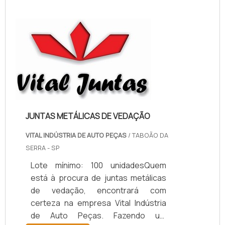
RELEVANTES SOBRE PAPELÃO
HIDRÁULICO PARA ALTA
TEMPERATURASe alguém pesquisar
papelão hidráulico para alta
temperatura encontra na internet a
kaelved. Uma empresa com alto
know-how em laudos ...
JUNTAS METÁLICAS DE VEDAÇÃO
VITAL INDÚSTRIA DE AUTO PEÇAS
/ TABOÃO DA
SERRA - SP
Lote mínimo: 100 unidadesQuem
está à procura de juntas metálicas
de vedação, encontrará com
certeza na empresa Vital Indústria
de Auto Peças. Fazendo um