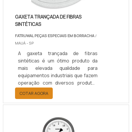
GAXETA TRANÇADA DE FIBRAS
SINTÉTICAS
FATRUWAL PEÇAS ESPECIAIS EM BORRACHA
/
MAUÁ - SP
A gaxeta trançada de fibras
sintéticas é um ótimo produto da
mais elevada qualidade para
equipamentos industriais que fazem
operação com diversos produtos
químicos, como corrosivos e
COTAR AGORA
solventes, tanto em alta e baixa
temperatura.Eles são componentes
projetados para selar
hermeticamente um determinado
item, como cilindros e atuadores, de