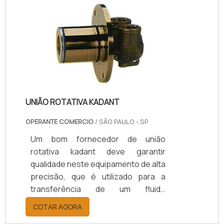
homogeneizadores ou sanitários, a
fim de protegê-lo.Essa proteção
garante uma duração longa ao
equipamento de mensuração e
precisão também no procedimento
de medida, pois qualquer evento que
consiga causar inconveniências no
uso do manôm.
UNIÃO ROTATIVA KADANT
OPERANTE COMERCIO
/ SÃO PAULO - SP
Um bom fornecedor de união
rotativa kadant deve garantir
qualidade neste equipamento de alta
precisão, que é utilizado para a
transferência de um fluido
pertencente a uma fonte estática
COTAR AGORA
para um meio dinâmico. MAIS