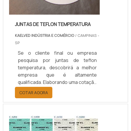
JUNTAS DE TEFLON TEMPERATURA
KAELVED INDÚSTRIA E COMÉRCIO
/ CAMPINAS -
SP
Se o cliente final ou empresa
pesquisa por juntas de teflon
temperatura, descobrirá a melhor
empresa que é altamente
qualificada. Elaborando uma cotação
por meio da plataforma e
COTAR AGORA
descobrindo a melhor referência do
mercado.Sim, aqui é o lugar certo!
Quando o tema é juntas de teflon
temperatura, com os colaboradores
da kaelved obterá excelente custo-