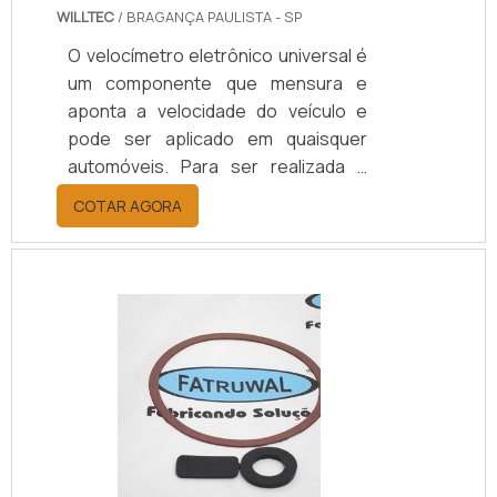
WILLTEC
/ BRAGANÇA PAULISTA - SP
O velocímetro eletrônico universal é
um componente que mensura e
aponta a velocidade do veículo e
pode ser aplicado em quaisquer
automóveis. Para ser realizada a
leitura adequada, os movimentos do
COTAR AGORA
motor do veículo criam pulsos de
eletricidade detectados por um
sensor, este comunica o
velocímetro que capta as oscilações
do sensor e apresenta o número de
giros do motor, mas com a
conversão já efetuada, através de
um microcomputador, em
quilômetros por hora.Há
velocímetros até em: Equipamentos