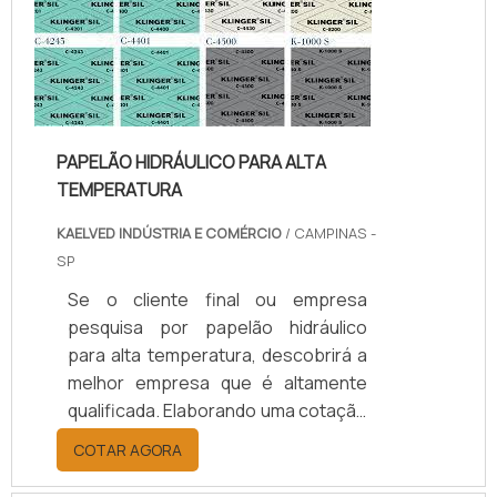
benefício com assessoria técnica
especializada.UM POUCO MAIS
SOBRE JUNTAS DE TEFLON
TEMPERA...
PAPELÃO HIDRÁULICO PARA ALTA
TEMPERATURA
KAELVED INDÚSTRIA E COMÉRCIO
/ CAMPINAS -
SP
Se o cliente final ou empresa
pesquisa por papelão hidráulico
para alta temperatura, descobrirá a
melhor empresa que é altamente
qualificada. Elaborando uma cotação
por meio da plataforma e
COTAR AGORA
descobrindo a melhor referência do
mercado.MAIS INFORMAÇÕES