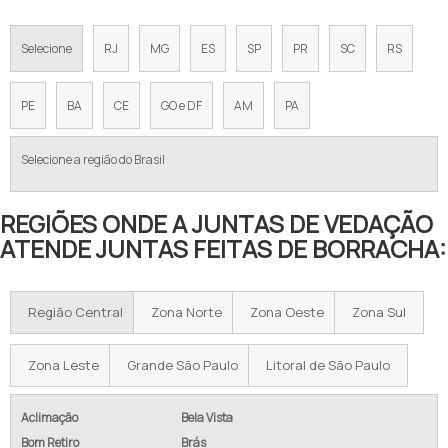
Selecione
RJ
MG
ES
SP
PR
SC
RS
PE
BA
CE
GO e DF
AM
PA
Selecione a região do Brasil
REGIÕES ONDE A JUNTAS DE VEDAÇÃO
ATENDE JUNTAS FEITAS DE BORRACHA:
Região Central
Zona Norte
Zona Oeste
Zona Sul
Zona Leste
Grande São Paulo
Litoral de São Paulo
Aclimação
Bela Vista
Bom Retiro
Brás