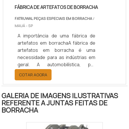
esp.
FÁBRICA DE ARTEFATOS DE BORRACHA
FATRUWAL PEÇAS ESPECIAIS EM BORRACHA
/
MAUÁ - SP
A importância de uma fábrica de
artefatos em borrachaA fábrica de
artefatos em borracha é uma
necessidade para as indústrias em
geral. A automobilística, por
exemplo, tem a borracha como base
COTAR AGORA
para muitos de seus componentes,
entre outras indústrias de diversos
segmentos. A variedade dos
GALERIA DE IMAGENS ILUSTRATIVAS
produtos da fábrica de artefatos de
REFERENTE A JUNTAS FEITAS DE
borracha é extensa, podendo
BORRACHA
acarretar em itens de: - Segurança;
- Proteção; - Vedação; -