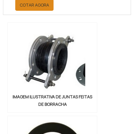
orçamento por meio da maior
COTAR AGORA
empresa da área, é possível achar a
sofisticação, qualidade e preço
justo em um só lugar.Quando a
questão é juntas metálicas de
vedação, com a melhor mão de obra
da Vital Indústria de Auto Peças, o
cliente receberá ótima qualidade
com responsabilidade ambient...
IMAGEM ILUSTRATIVA DE JUNTAS FEITAS
DE BORRACHA