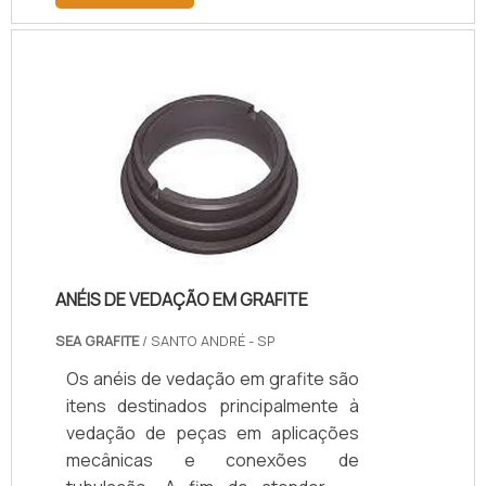
a redução de atrito, e conter lona ou
rayon impregnado no elastômero.A
empresa disponibiliza produtos que
são resistentes o suficiente para
suportar altas pressões e demais
forças de atuação.Atuando na
vedação de válvulas de controle, são
componentes projetados para selar
hermeticamente um determinado i.
ANÉIS DE VEDAÇÃO EM GRAFITE
SEA GRAFITE
/ SANTO ANDRÉ - SP
Os anéis de vedação em grafite são
itens destinados principalmente à
vedação de peças em aplicações
mecânicas e conexões de