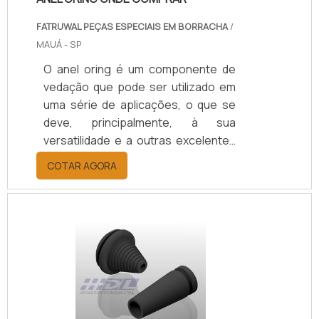
FATRUWAL PEÇAS ESPECIAIS EM BORRACHA
/
MAUÁ - SP
O anel oring é um componente de
vedação que pode ser utilizado em
uma série de aplicações, o que se
deve, principalmente, à sua
versatilidade e a outras excelentes
características.Para as indústrias
COTAR AGORA
interessadas em anel oring onde
comprar, é importante analisar
diversos fatores, como a
temperatura do local onde o ele será
instalado e também a pressão que
será exercida no
equipamento.Sobre o anel oringPara
adquirir um anel oring com com mais
qualidade, é necessário buscar uma