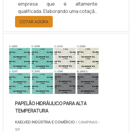
empresa que é altamente
qualificada. Elaborando uma cotação
por meio da plataforma e
COTAR AGORA
descobrindo a melhor referência do
mercado.Sim, aqui é o lugar certo!
Quando o tema é juntas de teflon
temperatura, com os colaboradores
da kaelved obterá excelente custo-
benefício com assessoria técnica
especializada.UM POUCO MAIS
SOBRE JUNTAS DE TEFLON
TEMPERA...
PAPELÃO HIDRÁULICO PARA ALTA
TEMPERATURA
KAELVED INDÚSTRIA E COMÉRCIO
/ CAMPINAS -
SP