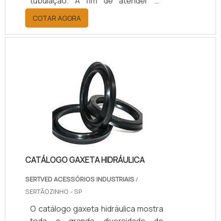
tubulação. A fim de atender às
especificações de cada aplicação à
COTAR AGORA
qual se destina, os anéis de vedação
precisam ser produzidos a partir de
um desenho técnico, além de seguir
normas de tolerância e utilizar
matéria-prima de ótima qualidade.
Esses apresentam como principais
propriedades técnicas: Baixo
coeficiente de atrito; Alta
resistência ao desgaste; Alta
resistência quím.
CATÁLOGO GAXETA HIDRÁULICA
SERTVED ACESSÓRIOS INDUSTRIAIS
/
SERTÃOZINHO - SP
O catálogo gaxeta hidráulica mostra
toda a grande diversidade de