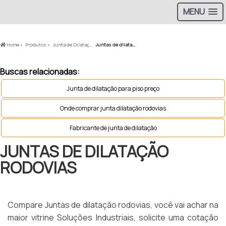
MENU
Home »
Produtos »
Junta de Dilatação em Rodovias »
Juntas de dilatação rodovias
Buscas relacionadas:
Junta de dilatação para piso preço
Onde comprar junta dilatação rodovias
Fabricante de junta de dilatação
JUNTAS DE DILATAÇÃO
RODOVIAS
Compare Juntas de dilatação rodovias, você vai achar na
maior vitrine Soluções Industriais, solicite uma cotação