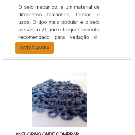
O selo mecânico, é um material de
diferentes tamanhos, formas e
usos. O tipo mais popular é o selo
mecânico 21, que é frequentemente
recomendado para vedação de
eixos rotativos, como bombas
COTAR AGORA
marítimas, industriais, automotivas e
até domésticas.O selo mecânico é
um item constantemente usado em
vários segmentos industriais, e
também é um elemento fundamental
que está presente em diversos
produtos utilizados no nosso
cotidiano. São materiais que
oferecem a funcionalidade correta
de determinados disp.
ANEL ORING ONDE COMPRAR