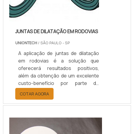
JUNTAS DE DILATAÇÃO EM RODOVIAS
UNIONTECH
/ SÃO PAULO - SP
A aplicação de juntas de dilatação
em rodovias é a solução que
oferecerá resultados positivos,
além da obtenção de um excelente
custo-benefício por parte do
cliente.VANTAGENS AO UTILIZAR
COTAR AGORA
JUNTAS EM RODOVIASA aplicação
de juntas de dilatação é feita para
que as juntas possam ser vedadas,
o que impede a infiltração de água,
óleos, poeira, vento ou materiais