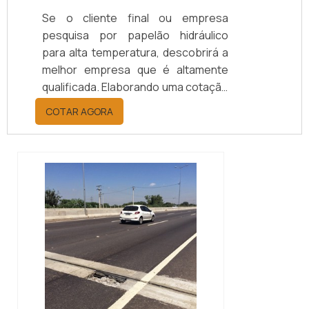
Se o cliente final ou empresa
pesquisa por papelão hidráulico
para alta temperatura, descobrirá a
melhor empresa que é altamente
qualificada. Elaborando uma cotação
por meio da plataforma e
COTAR AGORA
descobrindo a melhor referência do
mercado.MAIS INFORMAÇÕES
RELEVANTES SOBRE PAPELÃO
HIDRÁULICO PARA ALTA
TEMPERATURASe alguém pesquisar
papelão hidráulico para alta
temperatura encontra na internet a
kaelved. Uma empresa com alto
know-how em laudos ...