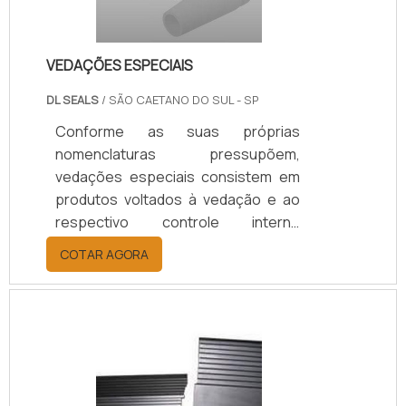
empresa que oferece .
VEDAÇÕES ESPECIAIS
DL SEALS
/ SÃO CAETANO DO SUL - SP
Conforme as suas próprias
nomenclaturas pressupõem,
vedações especiais consistem em
produtos voltados à vedação e ao
respectivo controle interno
presente em maquinários industriais
COTAR AGORA
enxutos, intermediários ou de
grande volume. Tecnicamente, os
seguintes elementos podem, a
depender da específica
necessidade do industrial parceiro,
representar exemplos de vedações
diferenciadas: Arruelas; Anéis