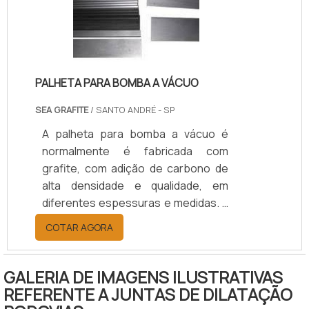
raspadores; Retentores; Entre
outros.No que diz respeito às
funções a serem cumpridas pelas
vedações clas.
PALHETA PARA BOMBA A VÁCUO
SEA GRAFITE
/ SANTO ANDRÉ - SP
A palheta para bomba a vácuo é
normalmente é fabricada com
grafite, com adição de carbono de
alta densidade e qualidade, em
diferentes espessuras e medidas. a
fabricação deve estar de acordo
COTAR AGORA
com o desenho e a necessidade do
projeto. Além de ser usada em
bombas, alguns modelos também
GALERIA DE IMAGENS ILUSTRATIVAS
são ideias para compressores, pela
REFERENTE A JUNTAS DE DILATAÇÃO
resistência térmica. O material