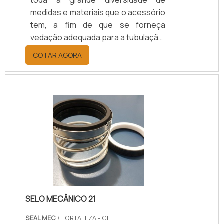
medidas e materiais que o acessório
tem, a fim de que se forneça
vedação adequada para a tubulação,
pois com essa aplicação evita-se a
COTAR AGORA
contaminação dos fluidos no interior
da aplicação, bem como a
contaminação do ambiente, e,
consequentemente, o desperdício
de insumos.É possível escolher o
acessório que aumenta a segurança
nas aplicações industriais por meio
do catálogo que contém todas as
opções mais indicadas para prevenir
o vaza.
SELO MECÂNICO 21
SEAL MEC
/ FORTALEZA - CE