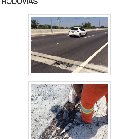
RODOVIAS
possui vantagens como: Dureza
elevada; Resistência mecânica;
Capacidade de suportar rotação;
Suporta altíssimas
temperaturas.Detalhes importantes
sob.