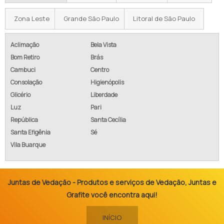
Zona Leste
Grande São Paulo
Litoral de São Paulo
Aclimação
Bela Vista
Bom Retiro
Brás
Cambuci
Centro
Consolação
Higienópolis
Glicério
Liberdade
Luz
Pari
República
Santa Cecília
Santa Efigênia
Sé
Vila Buarque
Juntas de Vedação - Produtos e serviços de Vedação, Juntas e
Grafite você encontra aqui!
INÍCIO