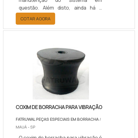
manutenção do sistema em
questão. Além disto, ainda há a
opção do reforço por dentro com
COTAR AGORA
uma tela metálica.Este produto
resiste a altas temperaturas – até
400º C - e a uma pressão de 110 bar.
Versátil, trabalha na vedação de
diversos tipos de fluidos, inclusive
retém líquidos quimicamente
corrosivos e derivados do
petróleo.Funcionalidade correta do
materialPor causa destas
características e .
COXIM DE BORRACHA PARA VIBRAÇÃO
FATRUWAL PEÇAS ESPECIAIS EM BORRACHA
/
MAUÁ - SP
O coxim de borracha para vibração é