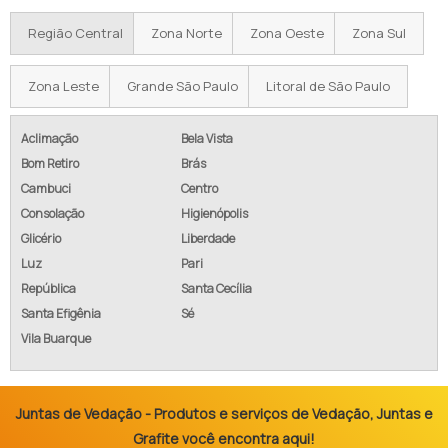
Região Central
Zona Norte
Zona Oeste
Zona Sul
Zona Leste
Grande São Paulo
Litoral de São Paulo
Aclimação
Bela Vista
Bom Retiro
Brás
Cambuci
Centro
Consolação
Higienópolis
Glicério
Liberdade
Luz
Pari
República
Santa Cecília
Santa Efigênia
Sé
Vila Buarque
Juntas de Vedação - Produtos e serviços de Vedação, Juntas e
Grafite você encontra aqui!