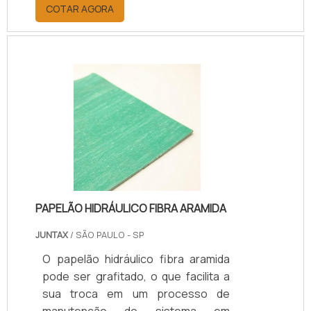
motor, proporcionando mobilidade a
COTAR AGORA
todo o sistema. Esse modelo de
acoplamento flexível para motor é
melhor do que outros e possibilita o
alinhamento de modo estável e
duradouro.Características do
equipamentoO acoplamento flexível
tem como principal objetivo fazer a
ligação de um motor a equipamentos
como: Bombas hidráulicas;
Redutores; E.
PAPELÃO HIDRÁULICO FIBRA ARAMIDA
JUNTAX
/ SÃO PAULO - SP
O papelão hidráulico fibra aramida
pode ser grafitado, o que facilita a
sua troca em um processo de