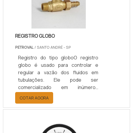
perfil de borracha adesiva se
destaca por ser resistente a
intempé.
REGISTRO GLOBO
PETROVAL
/ SANTO ANDRÉ - SP
Registro do tipo globoO registro
globo é usado para controlar e
regular a vazão dos fluidos em
tubulações. Ele pode ser
comercializado em inúmeros
tamanhos e espessuras, além de
COTAR AGORA
ser fabricado em aço ou ferro
fundido. O produto é responsável
por garantir mais segurança para um
sistema em que é necessário abrir
ou fechar o fluxo, realizando