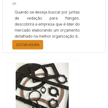
SP
Quando se deseja buscar por juntas
de vedação para flanges,
descobrirá a empresa que é líder do
mercado elaborando um orçamento
detalhado na melhor organização do
ramo e conhecendo a principal
COTAR AGORA
referência em qualidade.MAIS
INFORMAÇÕES SOBRE AS JUNTAS
DE VEDAÇÃO PARA FLANGESQuem
está à procura de juntas de vedação
para flanges em uma empresa
altamente qualificada, descobre o
site da Kaelved Indústria e Comércio.
Com grande expressão de me...