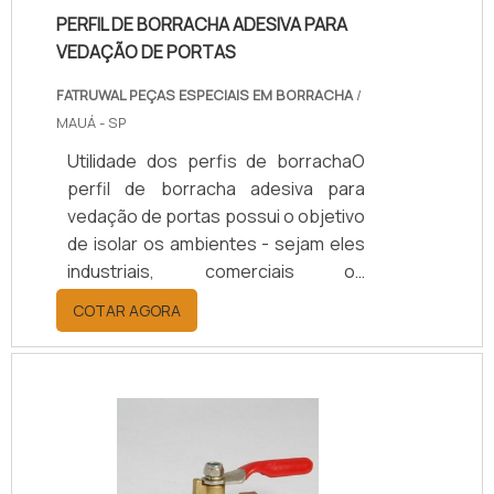
PERFIL DE BORRACHA ADESIVA PARA
VEDAÇÃO DE PORTAS
FATRUWAL PEÇAS ESPECIAIS EM BORRACHA
/
MAUÁ - SP
Utilidade dos perfis de borrachaO
perfil de borracha adesiva para
vedação de portas possui o objetivo
de isolar os ambientes - sejam eles
industriais, comerciais ou
residenciais - para manter sob
COTAR AGORA
controle a temperatura e o som do
interior dos locais onde são
instalados.O ideal é que ele seja
aplicado em portas fabricadas com
diferentes tipos de materiais, pois
não danifica a tinta ou o verniz que
são aplicados em sua estrutura. O