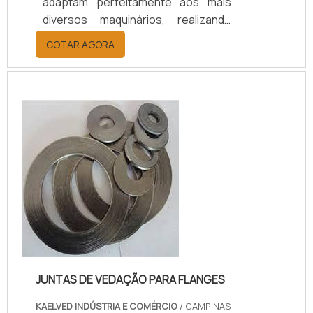
adaptam perfeitamente aos mais
diversos maquinários, realizando
uma vedação hermética muito mais
COTAR AGORA
segura, econômica e
prática.Preenchem as imperfeições
entre os flanges, suportando a
grande pressão, mesmo sendo
apertada firmemente contra as
superfícies físicas dos flanges. Elas
podem ser produzidas com face
com ressalto, plano ou
lisa.Aplicaçã...
JUNTAS DE VEDAÇÃO PARA FLANGES
KAELVED INDÚSTRIA E COMÉRCIO
/ CAMPINAS -