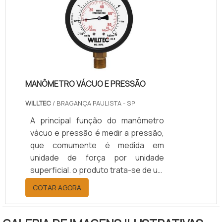
mudanças bruscas de pressão e de
alta absorção de carga.Também
chamado de válvula globo, o registro
é formado por um disco móvel que é
preso a um anel fixo e u.
MANÔMETRO VÁCUO E PRESSÃO
WILLTEC
/ BRAGANÇA PAULISTA - SP
A principal função do manômetro
vácuo e pressão é medir a pressão,
que comumente é medida em
unidade de força por unidade
superficial. o produto trata-se de um
dispositivo de medição de pressão
COTAR AGORA
que usa, principalmente, a força
aplicada por líquidos específicos,
como o gás. Sua pressão é exercida