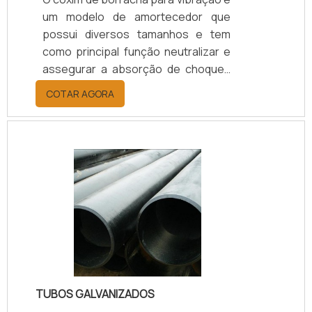
um modelo de amortecedor que
possui diversos tamanhos e tem
como principal função neutralizar e
assegurar a absorção de choques
mecânicos e vibrações, reduzindo
COTAR AGORA
assim o deslocamento entre as
peças dos equipamentos, evitando
a quebra delas e avarias que
possam inutilizar a máquina.
Construído para garantir a
estabilidade e a durabilidade dos
dispositivos ligados junto a ele, o
coxim é bem empregado em
motores, equipamentos eletrônicos,
computadores, prensas e i.
TUBOS GALVANIZADOS