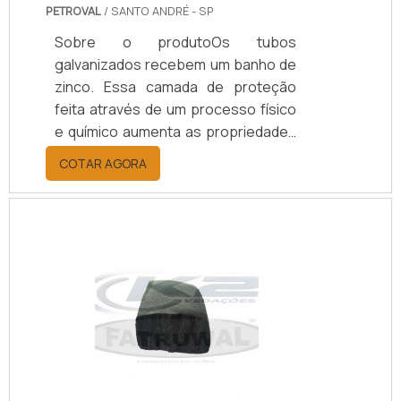
PETROVAL
/ SANTO ANDRÉ - SP
Sobre o produtoOs tubos
galvanizados recebem um banho de
zinco. Essa camada de proteção
feita através de um processo físico
e químico aumenta as propriedades
do tubo, garantindo mais resistência
COTAR AGORA
à peça.Funcionalidade do tuboO
tubo galvanizado é caracterizado
pela sua composição, o tubo
comporta sistemas de pressão
reduzida, cuja medida máxima seja
de 150 lbs. Esse tipo de tudo é ideal
para ser empregado para conduzir:
Água; Óleo; Gás; Ar
comprimido.Tubo com a
PetrovalPreocupada com a
qualidade, .