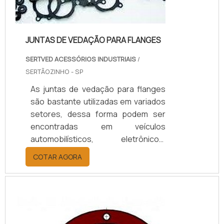
JUNTAS DE VEDAÇÃO PARA FLANGES
SERTVED ACESSÓRIOS INDUSTRIAIS
/
SERTÃOZINHO - SP
As juntas de vedação para flanges
são bastante utilizadas em variados
setores, dessa forma podem ser
encontradas em veículos
automobilísticos, eletrônicos,
diferentes tipos de máquinas
COTAR AGORA
industriais, entre outros. É um
material usado quando é necessário
proteger contra
vazamentos.Flanges são
componentes que precisam de