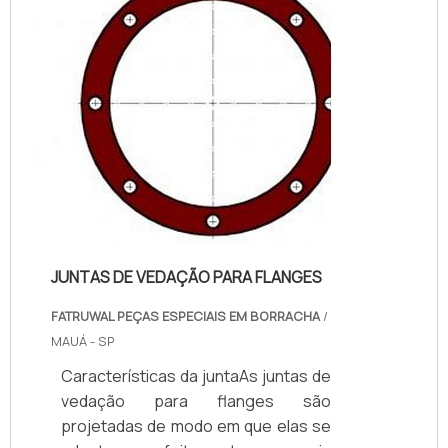
sistemas de vedação em muitos
mecanismos industriais, pois os
acessórios de vedação unem as
partes das tubulações e auxil...
JUNTAS DE VEDAÇÃO PARA FLANGES
FATRUWAL PEÇAS ESPECIAIS EM BORRACHA
/
MAUÁ - SP
Características da juntaAs juntas de
vedação para flanges são
projetadas de modo em que elas se