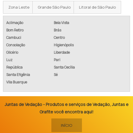
Zona Leste
Grande São Paulo
Litoral de São Paulo
Aclimação
Bela Vista
Bom Retiro
Brás
Cambuci
Centro
Consolação
Higienópolis
Glicério
Liberdade
Luz
Pari
República
Santa Cecília
Santa Efigênia
Sé
Vila Buarque
Juntas de Vedação - Produtos e serviços de Vedação, Juntas e
Grafite você encontra aqui!
INÍCIO