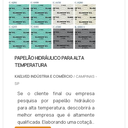
temperatura, com os colaboradores
da kaelved obterá excelente custo-
benefício com assessoria técnica
especializada.UM POUCO MAIS
SOBRE JUNTAS DE TEFLON
TEMPERA...
PAPELÃO HIDRÁULICO PARA ALTA
TEMPERATURA
KAELVED INDÚSTRIA E COMÉRCIO
/ CAMPINAS -
SP
Se o cliente final ou empresa
pesquisa por papelão hidráulico
para alta temperatura, descobrirá a
melhor empresa que é altamente
qualificada. Elaborando uma cotação