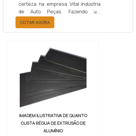
certeza na empresa Vital Indústria
de Auto Peças. Fazendo um
orçamento por meio da maior
COTAR AGORA
empresa da área, é possível achar a
sofisticação, qualidade e preço
justo em um só lugar.Quando a
questão é juntas metálicas de
vedação, com a melhor mão de obra
da Vital Indústria de Auto Peças, o
cliente receberá ótima qualidade
com responsabilidade ambient...
IMAGEM ILUSTRATIVA DE QUANTO
CUSTA RÉGUA DE EXTRUSÃO DE
ALUMÍNIO