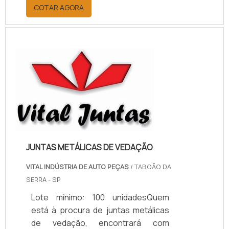
por meio da plataforma e
COTAR AGORA
descobrindo a melhor referência do
mercado.MAIS INFORMAÇÕES
RELEVANTES SOBRE PAPELÃO
HIDRÁULICO PARA ALTA
TEMPERATURASe alguém pesquisar
papelão hidráulico para alta
temperatura encontra na internet a
kaelved. Uma empresa com alto
know-how em laudos ...
JUNTAS METÁLICAS DE VEDAÇÃO
VITAL INDÚSTRIA DE AUTO PEÇAS
/ TABOÃO DA
SERRA - SP
Lote mínimo: 100 unidadesQuem
está à procura de juntas metálicas
de vedação, encontrará com