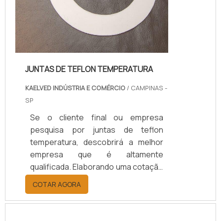
JUNTAS DE TEFLON TEMPERATURA
KAELVED INDÚSTRIA E COMÉRCIO
/ CAMPINAS -
SP
Se o cliente final ou empresa
pesquisa por juntas de teflon
temperatura, descobrirá a melhor
empresa que é altamente
qualificada. Elaborando uma cotação
por meio da plataforma e
COTAR AGORA
descobrindo a melhor referência do
mercado.Sim, aqui é o lugar certo!
Quando o tema é juntas de teflon