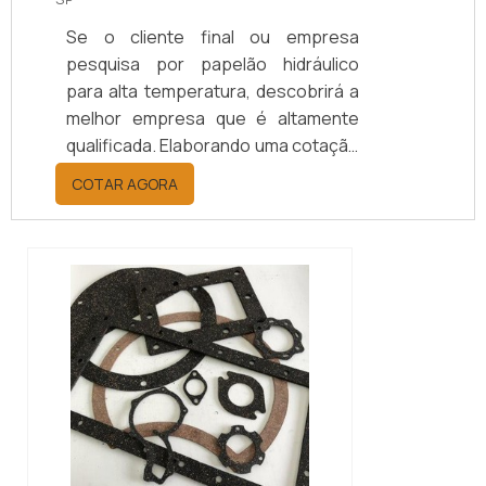
Se o cliente final ou empresa
pesquisa por papelão hidráulico
para alta temperatura, descobrirá a
melhor empresa que é altamente
qualificada. Elaborando uma cotação
por meio da plataforma e
COTAR AGORA
descobrindo a melhor referência do
mercado.MAIS INFORMAÇÕES
RELEVANTES SOBRE PAPELÃO
HIDRÁULICO PARA ALTA
TEMPERATURASe alguém pesquisar
papelão hidráulico para alta
temperatura encontra na internet a
kaelved. Uma empresa com alto
know-how em laudos ...