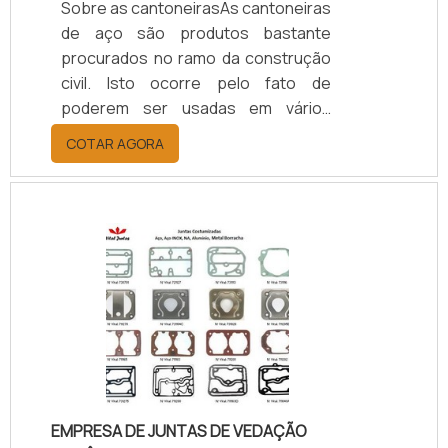
Sobre as cantoneirasAs cantoneiras
de aço são produtos bastante
procurados no ramo da construção
civil. Isto ocorre pelo fato de
poderem ser usadas em vários
projetos de construção, sempre
COTAR AGORA
proporcionando alta resistência
advinda do tipo ferro utilizado como
matéria-prima em sua
fabricação.Principais aplicaçõesAs
cantoneiras são produtos versáteis
podendo ser usado em diversos
setores, esse tipo de peça é
extremamente resistente e por isso
preferencialmente é aplicada em:
Estruturas metálicas; To.
EMPRESA DE JUNTAS DE VEDAÇÃO