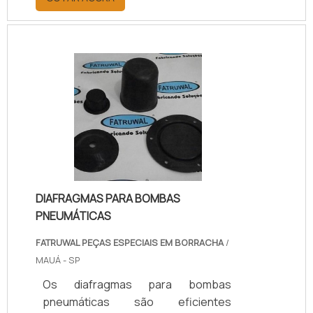
produtos qualificados para as
vedações industriais em geral, visto
que, do contrário, é comum o
aparecimento de vazamentos entre
as tubulações das máquinas. Os
produtos oferecidos são fabricados
a partir de matérias-primas com
excelência em qualidade,
juntamente com equipamentos da
mais alta tecnologia.As empre.
DIAFRAGMAS PARA BOMBAS
PNEUMÁTICAS
FATRUWAL PEÇAS ESPECIAIS EM BORRACHA
/
MAUÁ - SP
Os diafragmas para bombas
pneumáticas são eficientes