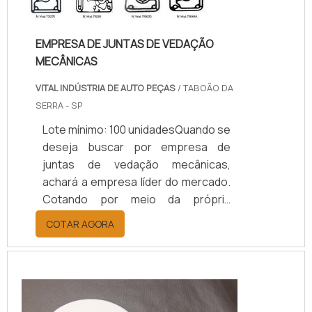
EMPRESA DE JUNTAS DE VEDAÇÃO
MECÂNICAS
VITAL INDÚSTRIA DE AUTO PEÇAS
/ TABOÃO DA
SERRA - SP
Lote mínimo: 100 unidadesQuando se
deseja buscar por empresa de
juntas de vedação mecânicas,
achará a empresa líder do mercado.
Cotando por meio da própria
empresa e achando a melhor em
COTAR AGORA
qualidade e custo benefício.Quando
o interesse é por empresa de juntas
de vedação mecânicas, com a
melhor mão de obra da Vital Indústria
de Auto Peças o cliente obterá