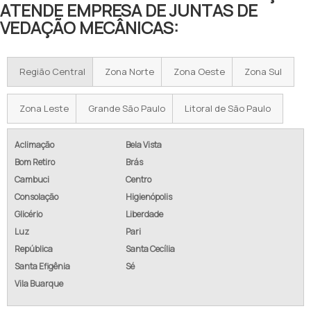
ATENDE EMPRESA DE JUNTAS DE
VEDAÇÃO MECÂNICAS:
Região Central
Zona Norte
Zona Oeste
Zona Sul
Zona Leste
Grande São Paulo
Litoral de São Paulo
Aclimação
Bela Vista
Bom Retiro
Brás
Cambuci
Centro
Consolação
Higienópolis
Glicério
Liberdade
Luz
Pari
República
Santa Cecília
Santa Efigênia
Sé
Vila Buarque