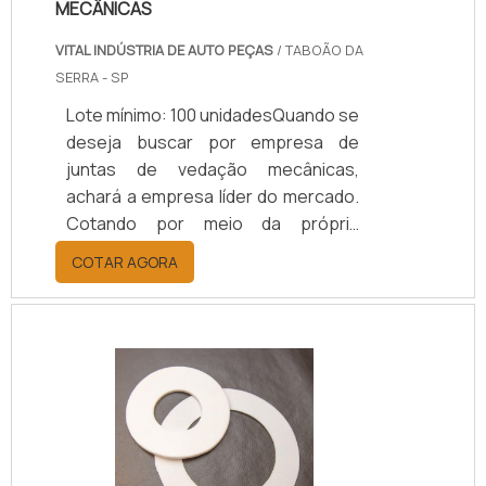
MECÂNICAS
VITAL INDÚSTRIA DE AUTO PEÇAS
/ TABOÃO DA
SERRA - SP
Lote mínimo: 100 unidadesQuando se
deseja buscar por empresa de
juntas de vedação mecânicas,
achará a empresa líder do mercado.
Cotando por meio da própria
empresa e achando a melhor em
COTAR AGORA
qualidade e custo benefício.Quando
o interesse é por empresa de juntas
de vedação mecânicas, com a
melhor mão de obra da Vital Indústria
de Auto Peças o cliente obterá
proteção com comprometimento
com o resultado dos clientes.MAIS
SOBRE EMPRESA DE JUNTAS DE