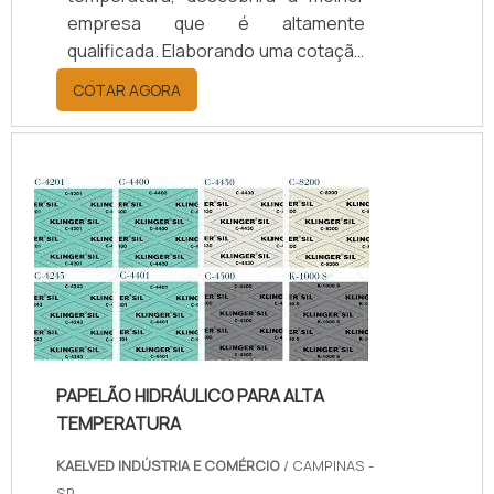
empresa que é altamente
qualificada. Elaborando uma cotação
por meio da plataforma e
COTAR AGORA
descobrindo a melhor referência do
mercado.Sim, aqui é o lugar certo!
Quando o tema é juntas de teflon
temperatura, com os colaboradores
da kaelved obterá excelente custo-
benefício com assessoria técnica
especializada.UM POUCO MAIS
SOBRE JUNTAS DE TEFLON
TEMPERA...
PAPELÃO HIDRÁULICO PARA ALTA
TEMPERATURA
KAELVED INDÚSTRIA E COMÉRCIO
/ CAMPINAS -
SP