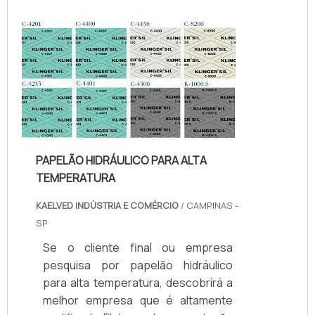
Quando o tema é juntas de teflon
temperatura, com os colaboradores
da kaelved obterá excelente custo-
benefício com assessoria técnica
especializada.UM POUCO MAIS
SOBRE JUNTAS DE TEFLON
TEMPERA...
PAPELÃO HIDRÁULICO PARA ALTA
TEMPERATURA
KAELVED INDÚSTRIA E COMÉRCIO
/ CAMPINAS -
SP
Se o cliente final ou empresa
pesquisa por papelão hidráulico
para alta temperatura, descobrirá a
melhor empresa que é altamente