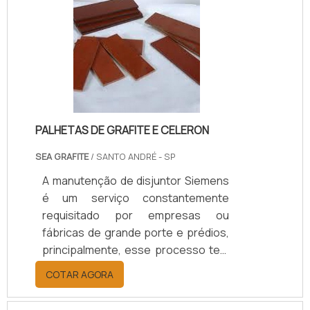
manutenção preventiva seja
realizada periodicamente visto que
ela que auxilia na redução dos riscos,
além de estender a vida útil do
equipamento. Já a manutenção
reativa é motivada por um erro
existent.
PALHETAS DE GRAFITE E CELERON
SEA GRAFITE
/ SANTO ANDRÉ - SP
A manutenção de disjuntor Siemens
é um serviço constantemente
requisitado por empresas ou
fábricas de grande porte e prédios,
principalmente, esse processo tem
a finalidade de realizar reparos nas
COTAR AGORA
instalações ou até mesmo evitá-los.
CONHEÇA A GARANTIA DE MUITOS