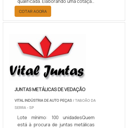
qualificada. Elaborando uma cotação
por meio da plataforma e
COTAR AGORA
descobrindo a melhor referência do
mercado.MAIS INFORMAÇÕES
RELEVANTES SOBRE PAPELÃO
HIDRÁULICO PARA ALTA
TEMPERATURASe alguém pesquisar
papelão hidráulico para alta
temperatura encontra na internet a
kaelved. Uma empresa com alto
know-how em laudos ...
JUNTAS METÁLICAS DE VEDAÇÃO
VITAL INDÚSTRIA DE AUTO PEÇAS
/ TABOÃO DA
SERRA - SP
Lote mínimo: 100 unidadesQuem
está à procura de juntas metálicas