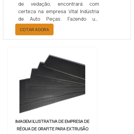
de vedação, encontrará com
certeza na empresa Vital Indústria
de Auto Peças. Fazendo um
orçamento por meio da maior
COTAR AGORA
empresa da área, é possível achar a
sofisticação, qualidade e preço
justo em um só lugar.Quando a
questão é juntas metálicas de
vedação, com a melhor mão de obra
da Vital Indústria de Auto Peças, o
cliente receberá ótima qualidade
com responsabilidade ambient...
IMAGEM ILUSTRATIVA DE EMPRESA DE
RÉGUA DE GRAFITE PARA EXTRUSÃO