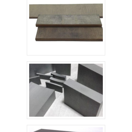
comprometida com seus serviços
no segmento de juntas industriais. A
empresa busca a satisfação da
venda à entrega final, com foco total
na qualidade.REFERÊNCIA DE
QUALIDADE NO SEGMENTOSomente
na Kaelved Indústria e Comércio tem
o que há de melhor no mercado de
juntas industriais. É possível
encontrar uma grande variedade no
portfólio como junta espiralada para
flange e junta papelão hidráulico
com ótima qualidade e proteção.A
empresa garante a satisfação dos
clientes através de um atendimento
singular, por meio de profissionais
treinados e altamente qualificados.
A Kaelved Indústria e Comércio é