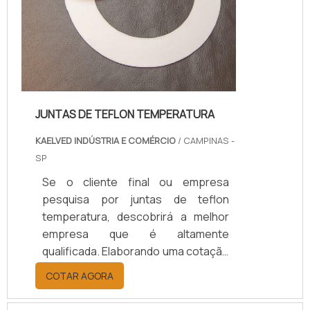
JUNTAS DE TEFLON TEMPERATURA
KAELVED INDÚSTRIA E COMÉRCIO
/ CAMPINAS -
SP
Se o cliente final ou empresa
pesquisa por juntas de teflon
temperatura, descobrirá a melhor
empresa que é altamente
qualificada. Elaborando uma cotação
por meio da plataforma e
COTAR AGORA
descobrindo a melhor referência do
mercado.Sim, aqui é o lugar certo!