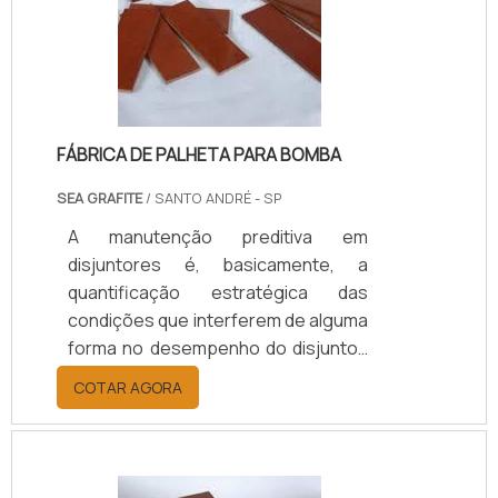
FÁBRICA DE PALHETA PARA BOMBA
SEA GRAFITE
/ SANTO ANDRÉ - SP
A manutenção preditiva em
disjuntores é, basicamente, a
quantificação estratégica das
condições que interferem de alguma
forma no desempenho do disjuntor,
feita em tempo real. SAIBA MAIS
COTAR AGORA
SOBRE A GARANTIA DE REDUÇÃO DE
RISCOSPara garantir um
funcionamento eficaz dos
disjuntores, é recomendado que a