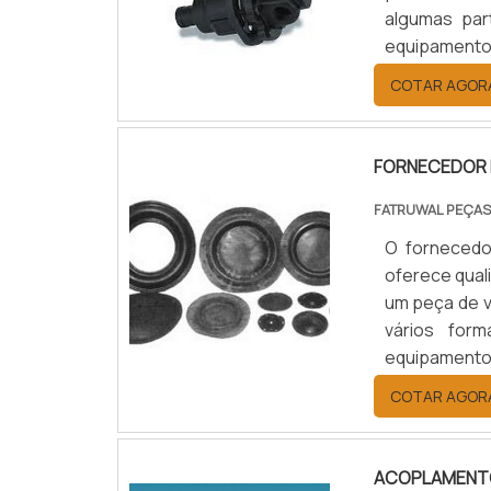
algumas par
equipament
produto Den
COTAR AGOR
variações d
específica, g
FORNECEDOR 
FATRUWAL PEÇAS
O fornecedo
oferece qual
um peça de v
vários for
equipamentos
melhores for
COTAR AGOR
com bordas, 
ACOPLAMENTO