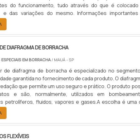
tes do funcionamento, tudo através do que é colocado
o e das variações do mesmo. Informações importantes
tre os equipamentos de união rotativa é possível encont
A
o produto, cada um é mais indicado para uma utiliza
.
DE DIAFRAGMA DE BORRACHA
 ESPECIAIS EM BORRACHA
/ MAUÁ - SP
r de diafragma de borracha é especializado no segmento
idade garantida no fornecimento de cada produto. O diafragm
edação que permite um uso seguro e prático. O produto pos
matos e são, normalmente, utilizados em bombeament
 petrolíferos, fluidos, vapores e gases.A escolha é uma 
mas de vedação. Trata-se uma estrutura, geralmente côncav
A
que bloqueia fluídos. A empresa dispõe de peças diferenciada
S FLEXÍVEIS