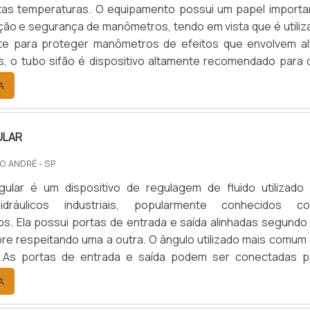
ltas temperaturas. O equipamento possui um papel importa
ção e segurança de manômetros, tendo em vista que é utiliz
nte para proteger manômetros de efeitos que envolvem al
, o tubo sifão é dispositivo altamente recomendado para 
emas e acidentes no uso de manômetroFuncionalidade dos tu
A
sifão para manômetros Realiza a condensação da temperatura ao inst.
ULAR
O ANDRÉ - SP
ngular é um dispositivo de regulagem de fluido utilizado
idráulicos industriais, popularmente conhecidos c
. Ela possui portas de entrada e saída alinhadas segundo
re respeitando uma a outra. O ângulo utilizado mais comum 
.As portas de entrada e saída podem ser conectadas p
igação de tubos de aço galvanizado e ferro, ou podem poss
A
de compressão para a ligação com tubos de cobre.Quando 