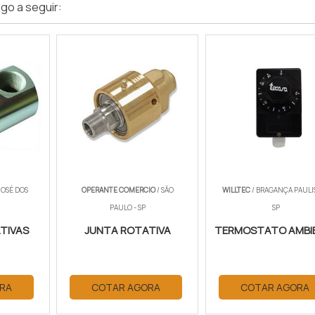
go a seguir:
JOSÉ DOS
OPERANTE COMERCIO
/ SÃO
WILLTEC
/ BRAGANÇA PAULIS
PAULO - SP
SP
TIVAS
JUNTA ROTATIVA
TERMOSTATO AMBI
RA
COTAR AGORA
COTAR AGORA