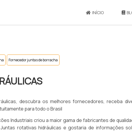
INÍCIO
BL
cha
Fornecedor juntas de borracha
DRÁULICAS
dráulicas, descubra os melhores fornecedores, receba div
uitamente para todo o Brasil
ões Industriais criou a maior gama de fabricantes de qualid
r Juntas rotativas hidráulicas e gostaria de informações s