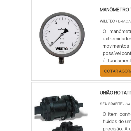
MANÔMETRO T
WILLTEC
/ BRAGA
O manômetr
extremidade
movimentos 
possível conf
é fundament
diferentes 
COTAR AGOR
constantemen
resistente e 
UNIÃO ROTAT
SEA GRAFITE
/ SA
O item conhe
fluidos de u
precisão. A 