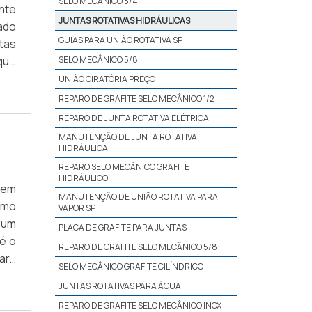
SELO MECÂNICO 3/4
nte
JUNTAS ROTATIVAS HIDRÁULICAS
ado
GUIAS PARA UNIÃO ROTATIVA SP
tas
que
SELO MECÂNICO 5/8
fos
UNIÃO GIRATÓRIA PREÇO
REPARO DE GRAFITE SELO MECÂNICO 1/2
REPARO DE JUNTA ROTATIVA ELÉTRICA
MANUTENÇÃO DE JUNTA ROTATIVA
HIDRÁULICA
REPARO SELO MECÂNICO GRAFITE
HIDRÁULICO
 em
MANUTENÇÃO DE UNIÃO ROTATIVA PARA
omo
VAPOR SP
 um
PLACA DE GRAFITE PARA JUNTAS
é o
REPARO DE GRAFITE SELO MECÂNICO 5/8
ara
SELO MECÂNICO GRAFITE CILÍNDRICO
uir
JUNTAS ROTATIVAS PARA ÁGUA
uma
REPARO DE GRAFITE SELO MECÂNICO INOX