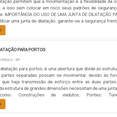
latação permitem que a movimentação e a flexibilidade da o
da, e isso sem colocar em risco seus padrões de seguranç
ade. IMPORTÂNCIA DO USO DE UMA JUNTA DE DILATAÇÃO P
lizar uma junta de dilatação, garante-se a segurança frent
s de movimentação, como: Compressão; Tração; Cisalhamen
A
al...
ILATAÇÃO PARA PORTOS
O PAULO - SP
 dilatação para portos, é uma abertura que divide as estrut
 partes separadas possam se movimentar, devido às for
m que haja transmissão de esforço entre as duas partes
da estrutura de grandes dimensões necessitam de uma junta
, como: Construções de viadutos; Pontes; Túne
tos; Edifícios; Indústrias; Metrôs; Reservatórios; Muros
A
scadas hidrá...