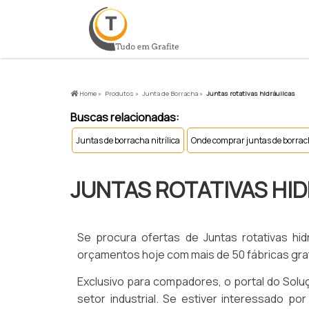
Home »
Produtos »
Junta de Borracha »
Juntas rotativas hidráulicas
Buscas relacionadas:
Juntas de borracha nitrílica
Onde comprar juntas de borra
JUNTAS ROTATIVAS HI
Se procura ofertas de Juntas rotativas hi
orçamentos hoje com mais de 50 fábricas grat
Exclusivo para compadores, o portal do Soluç
setor industrial. Se estiver interessado po