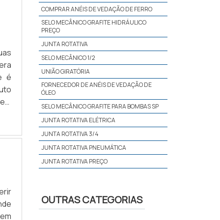
COMPRAR ANÉIS DE VEDAÇÃO DE FERRO
SELO MECÂNICO GRAFITE HIDRÁULICO
PREÇO
JUNTA ROTATIVA
uas
SELO MECÂNICO 1/2
era
UNIÃO GIRATÓRIA
e é
FORNECEDOR DE ANÉIS DE VEDAÇÃO DE
duto
ÓLEO
 em
SELO MECÂNICO GRAFITE PARA BOMBAS SP
ser
JUNTA ROTATIVA ELÉTRICA
ial
JUNTA ROTATIVA 3/4
JUNTA ROTATIVA PNEUMÁTICA
JUNTA ROTATIVA PREÇO
SELO MECÂNICO GRAFITE INDUSTRIAL SP
REPARO DE GRAFITE SELO HIDRÁULICO
rir
OUTRAS CATEGORIAS
nde
MANUTENÇÃO DE UNIÃO GIRATÓRIA
 em
REPARO SELO MECÂNICO GRAFITE