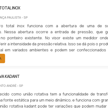
OTAL INOX
NÇA PAULISTA - SP
o total inox funciona com a abertura de uma de s
s. Nessa abertura ocorre a entrada de pressão, que g
no ponteiro existente. No visor existe um medidor ond
erir a intensidade da pressão relativa. Isso se dá pois o pro
al em variados ambientes e podem ser confeccionados
materiais.Mais informações a respeito do produtoPor 
A
te utilizado, o manômetro necessita ser criado com mater
que nã.
IVA KADANT
NTO ANDRÉ - SP
cido como união rotativa tem a funcionalidade de transfe
ma fonte estática para um meio dinâmico, e funciona com gra
união rotativa kadant pode ter variações que podem mudar