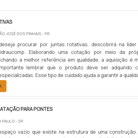
TIVAS
SÃO JOSÉ DOS PINHAIS - PR
eseja procurar por juntas rotativas, descobrirá na líder
idraucomp. Elaborando uma cotação por meio da próp
chando a melhor referência em qualidade, a aquisição é m
 importante lembrar que o produto deve ser adquirido 
specializadas. Esse tipo de cuidado ajuda a garantir a quali
de dos materiais, além de evitar prejuízos com substituiç
A
 pr...
ILATAÇÃO PARA PONTES
O PAULO - SP
espaço vazio que existe na estrutura de uma construção.