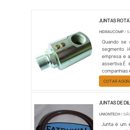
JUNTAS ROTA
HIDRAUCOMP
/ 
Quando se d
segmento H
empresa e a
assertiva.É
companhias e
e durabilida
COTAR AGOR
frequentes de
JUNTAS DE D
UNIONTECH
/ SÃ
Junta é um 