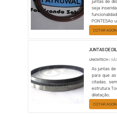
juntas de di
seja inseri
funcionalid
PONTESAo uti
vários tipo
COTAR AGOR
Rotação e rec
JUNTAS DE D
UNIONTECH
/ SÃ
As juntas de
para que as
citadas, se
estrutura.To
dilatação
Estacionamen
COTAR AGOR
contenção; E