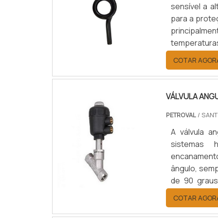
sensível a a
para a prote
principalme
temperaturas
evitar probl
COTAR AGOR
VÁLVULA ANG
PETROVAL
/ SANT
A válvula a
sistemas h
encanamentos
ângulo, semp
de 90 graus
realizar a l
COTAR AGOR
acessórios 
válvula é .