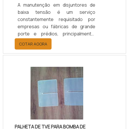
A manutenção em disjuntores de
baixa tensão é um serviço
constantemente requisitado por
empresas ou fábricas de grande
porte e prédios, principalmente,
esse processo tem a finalidade de
COTAR AGORA
realizar reparos nas instalações ou
até mesmo evitá-los. SAIBA MAIS
INFORMAÇÕES SOBRE O SERVIÇOA
manutenção preventiva, deve
acontecer com certa frequência, o
que gera a diminuição do risco de
problemas maiores além de ter um
custo mais acessível para os
clientes. Já a manutenção corretiva,
acontece sempre que os.
PALHETA DE TVE PARA BOMBA DE