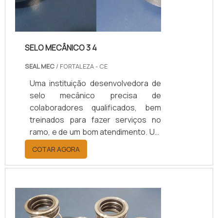
SELO MECÂNICO 3 4
SEAL MEC
/ FORTALEZA - CE
Uma instituição desenvolvedora de
selo mecânico precisa de
colaboradores qualificados, bem
treinados para fazer serviços no
ramo, e de um bom atendimento. Um
dos selos que é oferecido pelas
COTAR AGORA
fornecedoras é o selo mecânico 3 4,
que serve para vedar e evitar que
exista algum vazamento nos
maquinários.Os selos podem ser
encontrados em diversos tamanhos
e modelos, para atender as