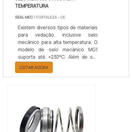
TEMPERATURA
SEAL MEC
/ FORTALEZA - CE
Existem diversos tipos de materiais
para vedação, inclusive selo
mecânico para alta temperatura. O
modelo de selo mecânico MG1
suporta até +230°C. Além de ser
muito flexível devido à grande
COTAR AGORA
disposição de elementos, sendo
adequado para low-end. Ele mostra
um projeto especial para bombas de
água quente.A rotação e a
temperatura de uma bomba, por
exemplo, deve ser compatíveis com
o tipo de selo mecânico
selecionado. O selo mecânico M32 é
e...