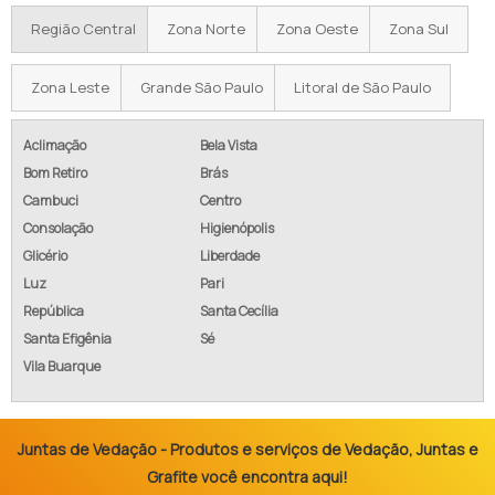
Região Central
Zona Norte
Zona Oeste
Zona Sul
Zona Leste
Grande São Paulo
Litoral de São Paulo
Aclimação
Bela Vista
Bom Retiro
Brás
Cambuci
Centro
Consolação
Higienópolis
Glicério
Liberdade
Luz
Pari
República
Santa Cecília
Santa Efigênia
Sé
Vila Buarque
Juntas de Vedação - Produtos e serviços de Vedação, Juntas e
Grafite você encontra aqui!