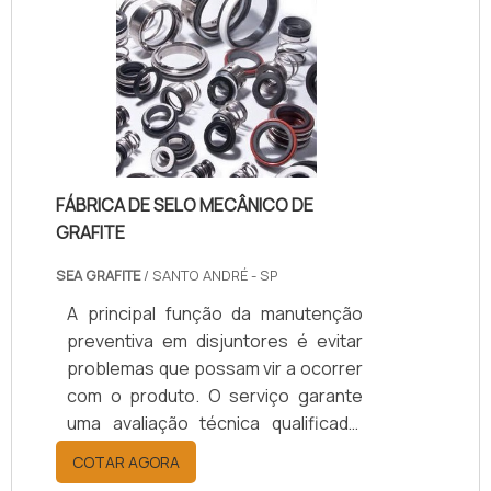
específica para um trabalho. Na
maioria das vezes, ele não existe em
território nacional. Neste caso, a
manutenção oferece ótima relação
de custo-benefício independente
do segmento. Este equipamento é.
FÁBRICA DE SELO MECÂNICO DE
GRAFITE
SEA GRAFITE
/ SANTO ANDRÉ - SP
A principal função da manutenção
preventiva em disjuntores é evitar
problemas que possam vir a ocorrer
com o produto. O serviço garante
uma avaliação técnica qualificada,
com o objetivo de verificar o
COTAR AGORA
funcionamento dos disjuntores e