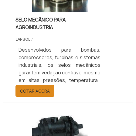
SELO MECÂNICO PARA
AGROINDÚSTRIA
LAPSOL
/
Desenvolvidos para bombas,
compressores, turbinas e sistemas
industriais, os selos mecânicos
garantem vedação confiável mesmo
em altas pressões, temperaturas
elevadas e fluidos agressivos.
COTAR AGORA
Oferecem redução de vazamentos,
maior durabilidade e eficiência
operacional, resultando em menor
custo de manutenção e maior
segurança. Com 25 anos de
experiência, suporte técnico