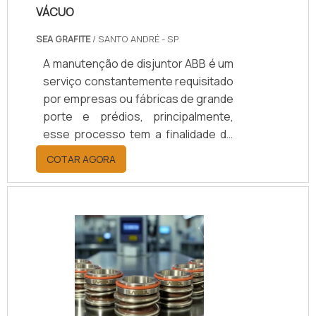
VÁCUO
SEA GRAFITE
/ SANTO ANDRÉ - SP
A manutenção de disjuntor ABB é um
serviço constantemente requisitado
por empresas ou fábricas de grande
porte e prédios, principalmente,
esse processo tem a finalidade de
realizar reparos nas instalações ou
COTAR AGORA
até mesmo evitá-los. É importante
que esse serviço seja feito por uma
empresa de manutenção de
disjuntor ABB renomada, por isso o
contratante de fazer uma pesquisa
de mercado, para ter certeza que a
empresa tenha: Qualidade; Bom
custo benefício; Segurança; Entre
outros pontos positivos.SAIBA.