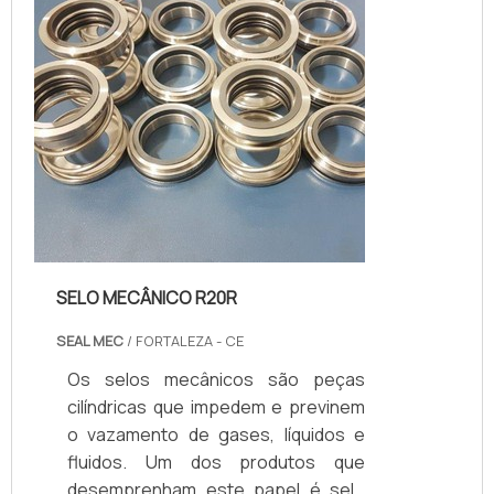
necessidades de cada maquinário da
maneira mais adequada possí...
SELO MECÂNICO R20R
SEAL MEC
/ FORTALEZA - CE
Os selos mecânicos são peças
cilíndricas que impedem e previnem
o vazamento de gases, líquidos e
fluidos. Um dos produtos que
desemprenham este papel é selo