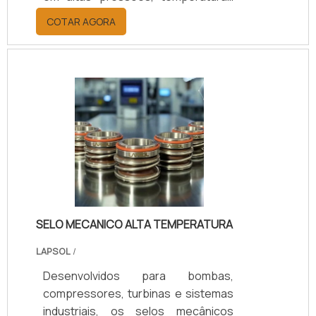
elevadas e fluidos agressivos.
COTAR AGORA
Oferecem redução de vazamentos,
maior durabilidade e eficiência
operacional, resultando em menor
custo de manutenção e maior
segurança. Com 25 anos de
experiência, suporte técnico
especializado, certificação ISO 9001
e opções de personalização,
asseguramos o selo ideal para cada
aplicação.
SELO MECANICO ALTA TEMPERATURA
LAPSOL
/
Desenvolvidos para bombas,
compressores, turbinas e sistemas
industriais, os selos mecânicos