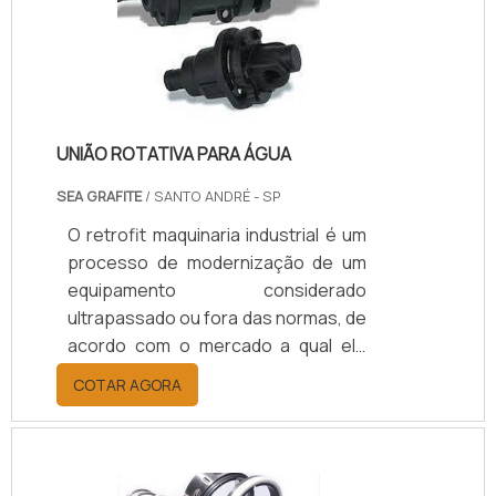
especializado, certificação ISO 9001
e opções de personalização,
asseguramos o selo ideal para cada
aplicação.
UNIÃO ROTATIVA PARA ÁGUA
SEA GRAFITE
/ SANTO ANDRÉ - SP
O retrofit maquinaria industrial é um
processo de modernização de um
equipamento considerado
ultrapassado ou fora das normas, de
acordo com o mercado a qual ele
responde. SAIBA SOBRE A
COTAR AGORA
OTIMIZAÇÃO DE PROCESSOS E
RENDIMENTOSO recurso é
geralmente adotado por empresas
que necessitam obter uma máquina