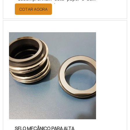
mecânico r20r. É muito importante
COTAR AGORA
que as empresas de selos
mecânicos estejam focadas nos
padrões de qualidade.Os selos
mecânicos são desenvolvidos para
serem usados em vários ramos
industriais, como alimentícia, de
petróleo, de gás, indústria química,
têxtil, e até automobilística.O...
SELO MECÂNICO PARA ALTA