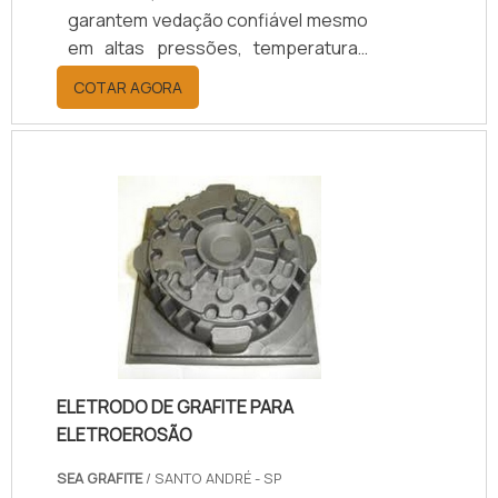
garantem vedação confiável mesmo
em altas pressões, temperaturas
elevadas e fluidos agressivos.
COTAR AGORA
Oferecem redução de vazamentos,
maior durabilidade e eficiência
operacional, resultando em menor
custo de manutenção e maior
segurança. Com 25 anos de
experiência, suporte técnico
especializado, certificação ISO 9001
e opções de personalização,
asseguramos o selo ideal para cada
aplicação.
ELETRODO DE GRAFITE PARA
ELETROEROSÃO
SEA GRAFITE
/ SANTO ANDRÉ - SP