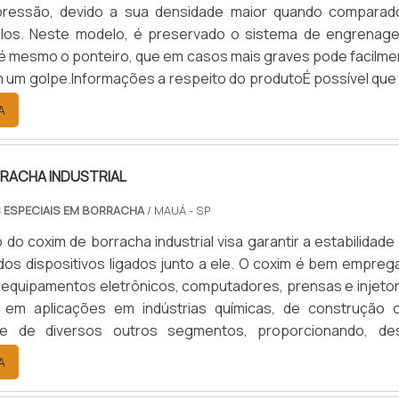
ressão, devido a sua densidade maior quando comparad
los. Neste modelo, é preservado o sistema de engrenage
é mesmo o ponteiro, que em casos mais graves pode facilme
m um golpe.Informações a respeito do produtoÉ possível que
omum torne-se um manômetro vertical, basta que sua ca
A
icamente fechada e vedada, para que não ocorra vazame
RACHA INDUSTRIAL
 ESPECIAIS EM BORRACHA
/ MAUÁ - SP
do coxim de borracha industrial visa garantir a estabilidade
 dos dispositivos ligados junto a ele. O coxim é bem empreg
equipamentos eletrônicos, computadores, prensas e injetor
em aplicações em indústrias químicas, de construção civ
s e de diversos outros segmentos, proporcionando, de
ariados modos de utilização.O produto é um modelo
A
 que possui diversos tamanhos e tem como principal fun