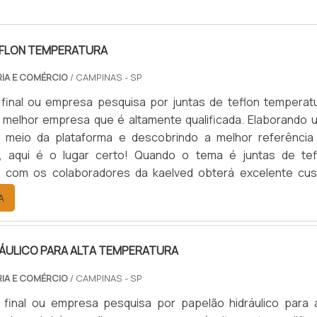
EFLON TEMPERATURA
RIA E COMÉRCIO
/ CAMPINAS - SP
 final ou empresa pesquisa por juntas de teflon temperatu
 melhor empresa que é altamente qualificada. Elaborando 
 meio da plataforma e descobrindo a melhor referência
, aqui é o lugar certo! Quando o tema é juntas de tef
, com os colaboradores da kaelved obterá excelente cus
om assessoria técnica especializada.UM POUCO MAIS SO
A
EFLON TEMPERA...
RÁULICO PARA ALTA TEMPERATURA
RIA E COMÉRCIO
/ CAMPINAS - SP
 final ou empresa pesquisa por papelão hidráulico para a