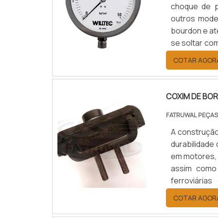
choque de p
outros mode
bourdon e at
se soltar co
manômetro c
COTAR AGOR
seja hermet
devido .
COXIM DE BOR
FATRUWAL PEÇAS
A construção 
durabilidade
em motores, 
assim como 
ferroviária
maneira, v
COTAR AGOR
amortecedor
neutr.