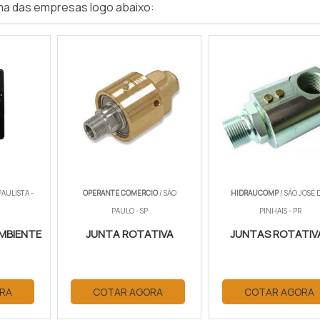
ma das empresas logo abaixo:
AULISTA -
OPERANTE COMERCIO
/ SÃO
HIDRAUCOMP
/ SÃO JOSÉ 
PAULO - SP
PINHAIS - PR
MBIENTE
JUNTA ROTATIVA
JUNTAS ROTATIV
RA
COTAR AGORA
COTAR AGORA