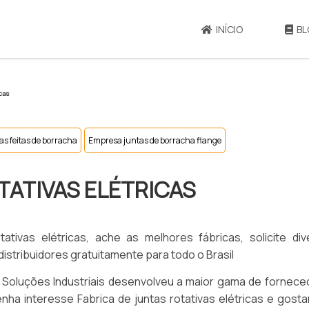
INÍCIO
BL
icas
as feitas de borracha
Empresa juntas de borracha flange
TATIVAS ELÉTRICAS
tivas elétricas, ache as melhores fábricas, solicite div
istribuidores gratuitamente para todo o Brasil
o Soluções Industriais desenvolveu a maior gama de fornec
enha interesse Fabrica de juntas rotativas elétricas e gosta