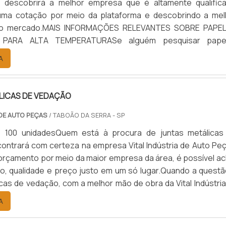
, descobrirá a melhor empresa que é altamente qualifica
uma cotação por meio da plataforma e descobrindo a mel
 do mercado.MAIS INFORMAÇÕES RELEVANTES SOBRE PAPE
 PARA ALTA TEMPERATURASe alguém pesquisar pape
para alta temperatura encontra na internet a kaelved. 
A
alto know-how em laudos ...
LICAS DE VEDAÇÃO
 DE AUTO PEÇAS
/ TABOÃO DA SERRA - SP
: 100 unidadesQuem está à procura de juntas metálicas
ontrará com certeza na empresa Vital Indústria de Auto Peç
rçamento por meio da maior empresa da área, é possível ac
ão, qualidade e preço justo em um só lugar.Quando a questã
icas de vedação, com a melhor mão de obra da Vital Indústri
 o cliente receberá ótima qualidade com responsabilid
A