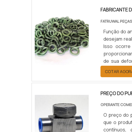
FABRICANTE D
FATRUWAL PEÇAS
Função do an
desejam real
Isso ocorre
proporcionar
de sua defo
tamanho e n
COTAR AGOR
contar com u
PREÇO DO PU
OPERANTE COME
O preço do p
que o produ
contínuos,