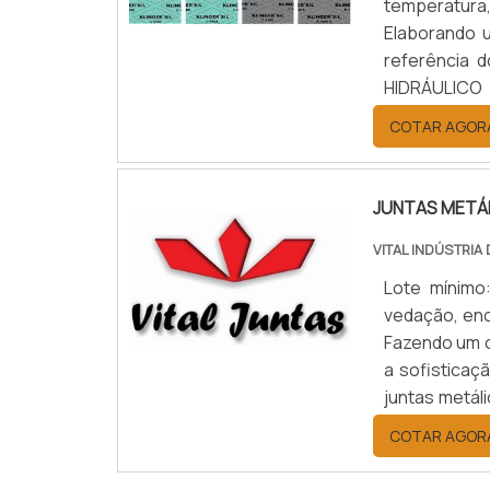
temperatura
Elaborando 
referência
HIDRÁULICO
hidráulico 
COTAR AGOR
empresa com 
JUNTAS METÁ
VITAL INDÚSTRIA
Lote mínimo
vedação, enc
Fazendo um o
a sofisticaç
juntas metál
Auto Peças,
COTAR AGOR
ambient...