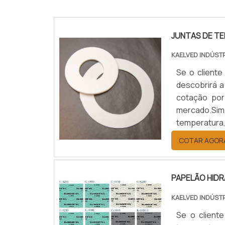
JUNTAS DE T
KAELVED INDÚST
Se o cliente
descobrirá a
cotação por
mercado.Sim
temperatura
benefício c
COTAR AGOR
JUNTAS DE T
PAPELÃO HID
KAELVED INDÚST
Se o cliente