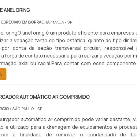
E ANEL ORING
 ESPECIAIS EM BORRACHA
/ MAUÁ - SP
el oringO anel oring é um produto eficiente para empresas 
izar a vedação tanto do tipo estática, quanto do tipo dinâm
 por conta da seção transversal circular, responsável 
 a força de contato necessária para realizar a vedação por 
rmação axial ou radial.Para contar com esse componente
a composição certa para cada tipo de aplicação, é prec
A
m fabricante de anel oring especializado.Importância do.
RGADOR AUTOMÁTICO AR COMPRIMIDO
RCIO
/ SÃO PAULO - SP
urgador automático ar comprimido pode variar bastante, vi
to é utilizado para a drenagem de equipamentos e proces
 com a finalidade de remover o condensado de fo