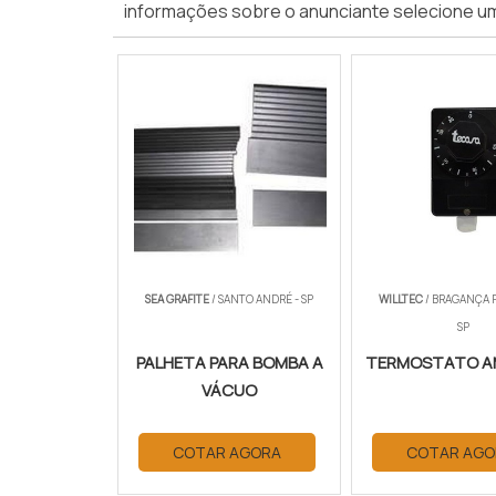
informações sobre o anunciante selecione u
SEA GRAFITE
/ SANTO ANDRÉ - SP
WILLTEC
/ BRAGANÇA P
SP
PALHETA PARA BOMBA A
TERMOSTATO A
VÁCUO
COTAR AGORA
COTAR AGO