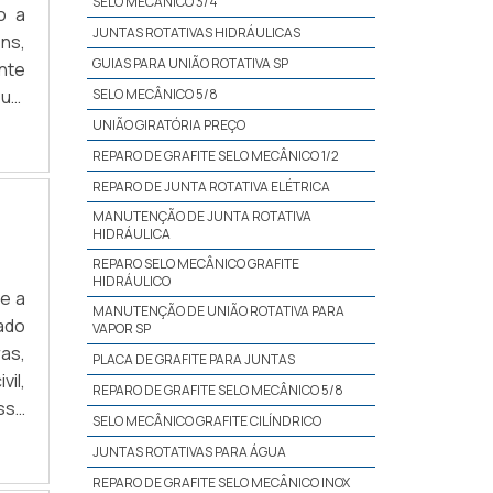
SELO MECÂNICO 3/4
o a
JUNTAS ROTATIVAS HIDRÁULICAS
ns,
GUIAS PARA UNIÃO ROTATIVA SP
nte
 um
SELO MECÂNICO 5/8
ixa
UNIÃO GIRATÓRIA PREÇO
nto
REPARO DE GRAFITE SELO MECÂNICO 1/2
REPARO DE JUNTA ROTATIVA ELÉTRICA
MANUTENÇÃO DE JUNTA ROTATIVA
HIDRÁULICA
REPARO SELO MECÂNICO GRAFITE
HIDRÁULICO
 e a
MANUTENÇÃO DE UNIÃO ROTATIVA PARA
ado
VAPOR SP
as,
PLACA DE GRAFITE PARA JUNTAS
il,
REPARO DE GRAFITE SELO MECÂNICO 5/8
ssa
SELO MECÂNICO GRAFITE CILÍNDRICO
 de
JUNTAS ROTATIVAS PARA ÁGUA
ção
REPARO DE GRAFITE SELO MECÂNICO INOX