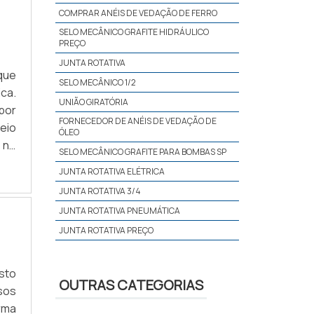
COMPRAR ANÉIS DE VEDAÇÃO DE FERRO
SELO MECÂNICO GRAFITE HIDRÁULICO
PREÇO
JUNTA ROTATIVA
que
SELO MECÂNICO 1/2
ica.
UNIÃO GIRATÓRIA
por
FORNECEDOR DE ANÉIS DE VEDAÇÃO DE
meio
ÓLEO
 no
SELO MECÂNICO GRAFITE PARA BOMBAS SP
iso
JUNTA ROTATIVA ELÉTRICA
JUNTA ROTATIVA 3/4
JUNTA ROTATIVA PNEUMÁTICA
JUNTA ROTATIVA PREÇO
SELO MECÂNICO GRAFITE INDUSTRIAL SP
REPARO DE GRAFITE SELO HIDRÁULICO
sto
OUTRAS CATEGORIAS
sos
MANUTENÇÃO DE UNIÃO GIRATÓRIA
rma
REPARO SELO MECÂNICO GRAFITE